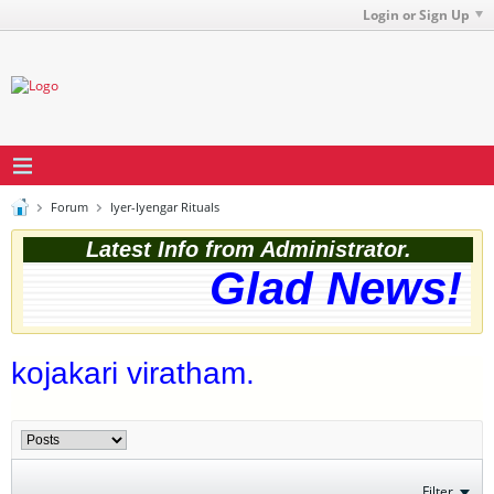
Login or Sign Up
Forum
Iyer-Iyengar Rituals
Latest Info from Administrator.
Glad News! T
kojakari viratham.
Filter