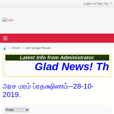
Login or Sign Up
Forum
Iyer-Iyengar Rituals
Latest Info from Administrator.
Glad News! The w
அரச மரம் ப்ரதக்ஷிணம்--28-10-
2019.