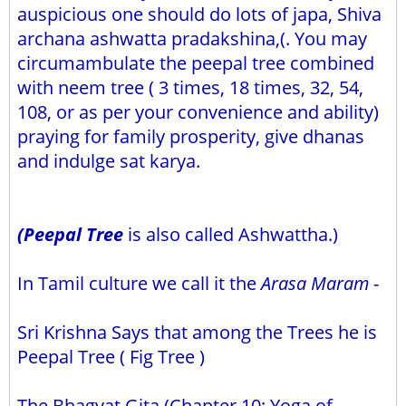
auspicious one should do lots of japa, Shiva
archana ashwatta pradakshina,(. You may
circumambulate the peepal tree combined
with neem tree ( 3 times, 18 times, 32, 54,
108, or as per your convenience and ability)
praying for family prosperity, give dhanas
and indulge sat karya.
(Peepal Tree
is also called Ashwattha.)
In Tamil culture we call it the
Arasa Maram
-
Sri Krishna Says that among the Trees he is
Peepal Tree ( Fig Tree )
The Bhagvat Gita (Chapter 10: Yoga of