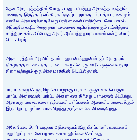
தேவ அசுர யுத்தத்தின் போது , மஹா விஷ்ணு அசுவத்த மரத்தில்
மறைந்து இருந்தார் எங்கிறது ப்ருஹ்ம புராணமும், பத்ம புராணமும்.
எனவே அரச மரத்தை வேறு ப்ரதிமைகள் ப்ரதிஷ்டை செய்யாமல்
அப்படியே வழிபடுவது நாராயணனை வழிபடுவதாகும் எங்கிந்றன
சாத்திரங்கள். அப்போது அவர் அஶ்வத்த நாராயணன் என்ற பெயர்
பெறுகிறார்.
அரச மரத்தின் அடியில் தான் மஹா விஷ்ணுவின் ஒர் அவதாரம்
நிகழ்ந்ததாக ஸ்காந்த புராணம் கூறுகின்றது.ஸ்ரீ க்ருஷ்ணாவதாரம்
நிறைவுற்றதும் ஒரு அரச மரத்தின் அடியில் தான்.
பார்ப்பு என்ற செந்தமிழ் சொல்லுக்கு பறவை குஞ்சு என பொருள்.
பார்ப்பு அன்னவன், பார்ப்பு அனன் என திரிந்து பார்பணன் ஆயிற்று.
அதாவது பறவைகளை ஒத்தவன் பார்ப்பனன் ஆனான்.. பறவைக்கும்
இரு பிறப்பு, முட்டையாக பிறந்து குஞ்சாக வெளி வருகிறது.
அதே போல நெறி வழுவா அந்தனனும் இரு பிறப்பாளர். உபநயனம்
மறு பிறப்பு. எனவே பறவைகளை ஹிம்சை செய்வது
ப்ராஹ்மணர்களை வதைப்பது (ப்ருஹ்மஹத்தி) போலாம்.