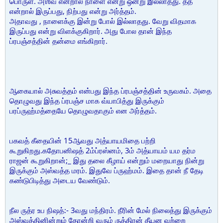
பொருள். அஶ்வ என்றால் நாளை என்று ஒன்று இல்லாதது. த்த
என்றால் இருப்பது, நிற்பது என்று அர்த்தம்.
அதாவது , நாளைக்கு இன்று போல் இல்லாதது. வேறு விதமாக
இருப்பது என்று விளக்குகிறார். அது போல தான் இந்த
ப்ரபஞ்சத்தின் தன்மை எங்கிறார்.
ஆகையால் அசுவத்தம் என்பது இந்த ப்ரபஞ்சத்தின் உருவகம். அதை
தொழுவது இந்த ப்ரபஞ்ச மாக வ்யாபித்து இருக்கும்
பரப்ருஹ்மத்தையே தொழுவதாகும் என அர்த்தம்.
பகவத் கீதையின் 15ஆவது அத்யாயமிதை பற்றி
கூறுகிறது.கதோபனிஷத் 2ம்ப்ரஸ்னம், 3ம் அத்யாயம் யம தர்ம
ராஜன் கூறுகிறான்;_ இது தலை கீழாய் என்றும் மறையாது நின்று
இருக்கும் அஸ்வத்த மரம். இதுவே ப்ருஹ்மம். இதை தான் நீ தேடி
கண்டுபிடித்து அடைய வேண்டும்.
நீல ருத்ர உப நிஷத்:- 3வது மந்திரம். நீரின் மேல் நிலைத்து இருக்கும்
அஸ்வத்தினின்றும் தோன்றி வரும் ருத்திரன் தீயன வற்றை