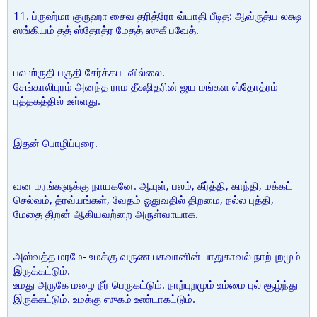
11. ப்ருஹ்மா குருஹா சைவ தரித்ரோ வ்யாதி பீடித: ஆவ்ருத்ய லக்ஷ
ஸங்கியம் தத் ஸ்தோத்ர மேதத் ஸுகீ பவேத்.
பல ஶ்ருதி பகுதி சேர்க்கபடவில்லை.
சேங்காலிபுரம் அனந்த ராம தீக்ஷிதரின் ஜய மங்கள ஸ்தோத்ரம்
புத்தகத்தில் உள்ளது.
இதன் பொழிப்புரை.
வன மரங்களுக்கு நாயகனே. ஆயுள், பலம், கீர்த்தி, காந்தி, மக்கட்
செல்வம், த்ரவ்யங்கள், வேதம் ஓதுவதில் திறமை, நல்ல புத்தி,
மேதை திறன் ஆகியவற்றை அருள்வாயாக.
அஸ்வத்த மரமே- உமக்கு வருண பகவானின் பாதுகாவல் நாற்புறமும்
இருக்கட்டும்.
உமது அருகே மழை நீர் பெருகட்டும். நாற்புறமும் உம்மை புல் சூழ்ந்து
இருக்கட்டும். உமக்கு ஸுகம் உண்டாகட்டும்.