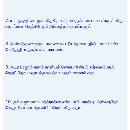
7. யம் த்ருஷ்ட்வா முச்யதே ரோகை; ஸ்ப்ருஷ்ட்வா பாபை:ப்ரமுச்யதே.
பதாஶ்ரயா சிரஞ்சீவி தம் அஶ்வத்தம் நமாம்யஹம்.
8. அஶ்வத்த ஸுமஹா பாக ஸுபக ப்ரியதர்ஶன. இஷ்ட காமாம்ஶ்ச
மே தேஹி ஶத்ருப்யஸ்ச பராபவம்.
9. ஆயு: ப்ரஜாம் தனம் தான்யம் ஸெளபாக்கியம் ஸர்வஸம்பதம்.
தேஹி தேவ மஹா வ்ருக்ஷ த்வாமஹம் ஶரணம் கத:
10. ருக் யஜு: ஸாம மந்த்ராத்மா ஸர்வ ரூபி பராத்பர: அஶ்வத்தோ
வேதமூலோ ஸா வ்ருஷிபி: ப்ரோச்யதே ஸதா.