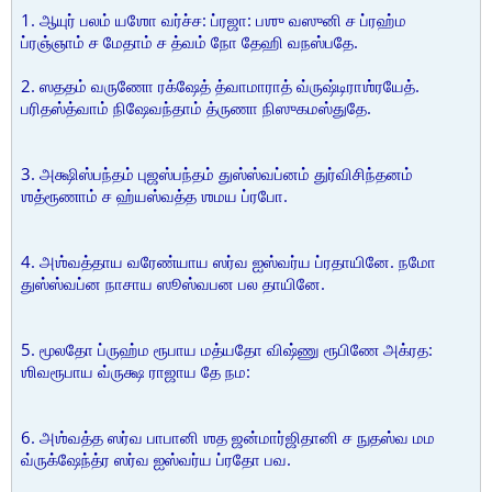
1. ஆயுர் பலம் யஶோ வர்ச்ச: ப்ரஜா: பஶு வஸுனி ச ப்ரஹ்ம
ப்ரஞ்ஞாம் ச மேதாம் ச த்வம் நோ தேஹி வநஸ்பதே.
2. ஸததம் வருணோ ரக்ஷேத் த்வாமாராத் வ்ருஷ்டிராஶ்ரயேத்.
பரிதஸ்த்வாம் நிஷேவந்தாம் த்ருணா நிஸுகமஸ்துதே.
3. அக்ஷிஸ்பந்தம் புஜஸ்பந்தம் துஸ்ஸ்வப்னம் துர்விசிந்தனம்
ஶத்ரூணாம் ச ஹ்யஸ்வத்த ஶமய ப்ரபோ.
4. அஶ்வத்தாய வரேண்யாய ஸர்வ ஐஸ்வர்ய ப்ரதாயினே. நமோ
துஸ்ஸ்வப்ன நாசாய ஸூஸ்வபன பல தாயினே.
5. மூலதோ ப்ருஹ்ம ரூபாய மத்யதோ விஷ்ணு ரூபிணே அக்ரத:
ஶிவரூபாய வ்ருக்ஷ ராஜாய தே நம:
6. அஶ்வத்த ஸர்வ பாபானி ஶத ஜன்மார்ஜிதானி ச நுதஸ்வ மம
வ்ருக்ஷேந்த்ர ஸர்வ ஐஸ்வர்ய ப்ரதோ பவ.