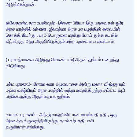
அழிக்கின்றான்.
ஸ்வேதாஸ்வதார உபனிஷத்:- இணை பிரியா இரு பறவைகள் ஒரே
அரச மரத்தில் உள்ளன. ஜீவாத்மா அரச மர பழத்தின் சுவையில்
சொக்கி கிடந்து , பரம் பொருளை மறந்து போய் துக்க கடலில்
வீழ்கிறது. அது அருகிலிருக்கும் மற்ற பறவையை கண்டால்
( பரமாத்மாவை அறிந்து கொண்டால்) அதன் துக்கம் மறைந்து
விடுகிறது.
பத்ம புராணம்- ஸோம வார அமாவாசை அன்று மஹா விஷ்ணுவும்
மஹா லக்ஷ்மியும் அரச மரத்தில் வந்து உறைந்திருந்து தம்மை வழி
படுவோருக்கு அருள்வதாக ஐதீகம்.
வாமன புராணம்:- அந்தர்வாஹிணியான ஸரஸ்வதி நதி , ஒரு
அசுவத்த வ்ருக்ஷத்திலிருந்து தான் உற்பத்தியாகி
வருகிறாள்.எங்கிறது.