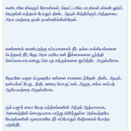
கண்டாலே விலகும் ரோகங்கள், தொட்டாலே பாபங்கள் விலகி ஓடும்.
நெருங்கி வந்தால் போதும் நீண்ட ஆயுள் சித்திக்கும்.அத்தகைய
அரச மரத்தை நான் நமஸ்கரிக்கின்றேன்.
கண்ணால் காண்பதற்கு ரம்யமானவர் நீர். நல்ல பாக்கியங்களை
பெற்றவர் நீர்; ஹே அரச மரமே என் இச்சைகளை பூர்த்தி
செய்வாயாக.எனது அக புற சத்ருக்களை ஜயித்திட அருள்வீராக.
தேவனே மஹா வ்ருக்ஷமே உன்னை சரணடைந்தேன். நீண்ட ஆயுள்,
நன்மக்கட்பேறு , நிதி, உணவு பொருட்கள், அழகு, ஸர்வ ஸம்பத்
ஆகியவற்றை அருள்வீராக.
ருக் யஜுர் ஸாம வேத மந்த்ரங்களின் அந்தர் ஆத்மாவாக,
அனைத்தின் சொரூபமாக பரந்து விரிந்துள்ள அஸ்வத்தமே.
வேதங்களின் மூலமாகவே நீர் எப்போதும் ரிஷிகளால் போற்ற
படுகிறீர்.