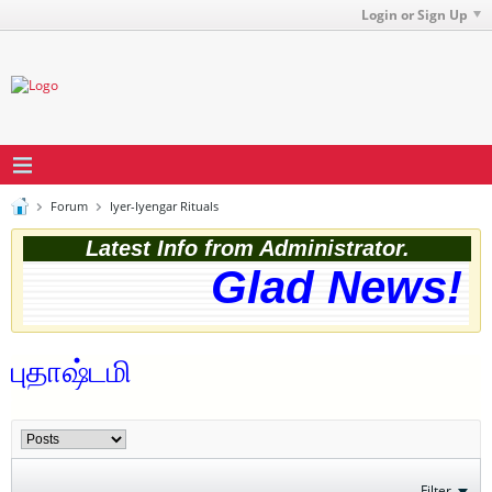
Login or Sign Up
Forum
Iyer-Iyengar Rituals
Latest Info from Administrator.
Glad News! T
புதாஷ்டமி
Filter