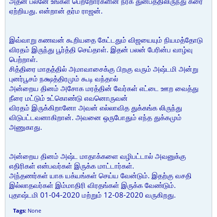
அதன் பலனே உங்கள் பெற்றோர்களின் நரக துன்பத்திலிருந்து கரை
ஏற்றியது. என்றான் தர்ம ராஜன்.
இவ்வாறு கணவன் கூறியதை கேட்டதும் விஜயையும் நியமத்தோடு
விரதம் இருந்து பூர்த்தி செய்தாள். இதன் பலன் பேரின்ப வாழ்வு
பெற்றாள்.
சித்திரை மாதத்தில் அமாவாசைக்கு பிறகு வரும் அஷ்டமி அன்று
புனர்பூசம் நக்ஷத்திரமும் கூடி வந்தால்
அன்றைய தினம் அசோக மரத்தின் வேர்கள் எட்டை ஊற வைத்து
நீரை மட்டும் உட்கொண்டு எவனொருவன்
விரதம் இருக்கிறானோ அவன் எல்லாவித துக்கங்க லிருந்து
விடுபட்டவனாகிறான். அவனை ஒருபோதும் எந்த துக்கமும்
அணுகாது.
அன்றைய தினம் அஷ்ட மாதாக்களை வழிபட்டால் அவனுக்கு
எதிரிகள் என்பவர்கள் இருக்க மாட்டார்கள்.
அந்தணர்கள் யாக யக்யங்கள் செய்ய வேன்டும். இதற்கு வசதி
இல்லாதவர்கள் இம்மாதிரி விரதங்கள் இருக்க வேண்டும்.
புதாஷ்டமி 01-04-2020 மற்றும் 12-08-2020 வருகிறது.
Tags:
None