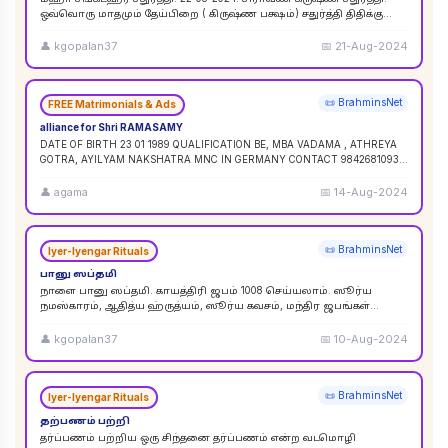
ஒவ்வொரு மாதமும் தேய்பிறை ( கிருஷ்ண பக்ஷம்) சதுர்த்தி திதிக்கு
ஸங்கட ஹர சதுர்த்தி எனப் பெயர். ஆனால
...
👤
kgopalan37
📅
21-Aug-2024
📜 BrahminsNet
FREE Matrimonials & Ads
alliance for Shri RAMASAMY
DATE OF BIRTH 23 01 1989 QUALIFICATION BE, MBA VADAMA , ATHREYA
GOTRA, AYILYAM NAKSHATRA MNC IN GERMANY CONTACT 9842681093 /
9840120854
...
👤
agama
📅
14-Aug-2024
📜 BrahminsNet
Iyer-Iyengar Rituals
பானு ஸப்தமி
நாளை பானு ஸப்தமி. காயத்திரி ஜபம் 1008 செய்யலாம். ஸூர்ய
நமஸ்காரம், ஆதித்ய ஹ்ருத்யம், ஸூர்ய கவசம், மந்திர ஜபங்கள்
செய்யலாம். இது ஸூர்ய கிரஹண புண்ய காலத்திற்கு ச
...
👤
kgopalan37
📅
10-Aug-2024
📜 BrahminsNet
Iyer-Iyengar Rituals
தற்பணம் பற்றி
தர்ப்பணம் பற்றிய ஒரு சிந்தனை தர்ப்பணம் என்ற வடமொழி