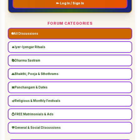
🔑 Log In / Sign In
FORUM CATEGORIES
🌐
All Discussions
🔥
Iyer-Iyengar Rituals
📚
Dharma Sastram
🙏
Bhakthi, Pooja & Sthothrams
📅
Panchangam & Dates
🪔
Religious & Monthly Festivals
💍
FREE Matrimonials & Ads
💬
General & Social Discussions