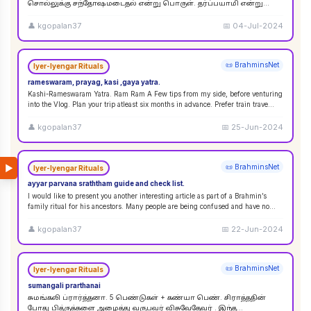
சொல்லுக்கு சந்தோஷமடைதல் என்று பொருள். தர்ப்பயாமி என்று
சொல்லும்பொழுது சந்தோஷமடையுங்கள் என்று பொருள்
கொள்ளலாம்
...
👤
kgopalan37
📅
04-Jul-2024
📜 BrahminsNet
Iyer-Iyengar Rituals
rameswaram, prayag, kasi ,gaya yatra.
Kashi-Rameswaram Yatra. Ram Ram A Few tips from my side, before venturing
into the Vlog. Plan your trip atleast six months in advance. Prefer train trave
...
👤
kgopalan37
📅
25-Jun-2024
▶
📜 BrahminsNet
Iyer-Iyengar Rituals
ayyar parvana sraththam guide and check list.
I would like to present you another interesting article as part of a Brahmin’s
family ritual for his ancestors. Many people are being confused and have no
idea
...
👤
kgopalan37
📅
22-Jun-2024
📜 BrahminsNet
Iyer-Iyengar Rituals
sumangali prarthanai
சுமங்கலி ப்ரார்த்தனா. 5 பெண்டுகள் + கண்யா பெண். சிராத்ததின்
போது பித்ருக்களை அழைத்து வருபவர் விசுவேதேவர் . இந்த