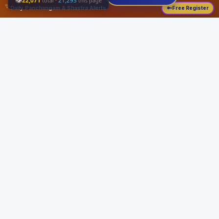
👁
22,071
·
21,293
total
this page
✨
Daily Panchangam & Shastra Alerts
🔑
Free Register
Share this:
About
Serving the Sri Vaishnava community since August 19, 1989 with authentic
Vedic knowledge, Dharma Sastram guides, Panchangam tools, and religious
services.
Quick Links
Home
Vedic Rituals
Divyadesams
Dharma Sastram
Panchangam