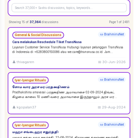
Showing
15
of
37,364
discussions
Page
1
of
2491
📜 BrahminsNet
General & Social Discussions
Cara melakukan Reschedule Tiket TransNusa
Layanan Customer Service TransNusa Hubungi layanan pelanggan TransNusa
di Indonesia di +6283800150086 atau we.care@transnusa.co.id. Jam
operasional: 09:00 - 17:
...
👤
thivagaren
📅
30-Jun-2026
📜 BrahminsNet
Iyer-Iyengar Rituals
சோம வார அரச மர ப்ரதக்ஷிணம்
Pradhakshina amavasai ப்ரதக்ஷிண அமாவாசை 02-09-2024 திங்கட்
கிழமை காலை 10 மணி வரை அமாவாசை இருந்தாலும் அரச மர
ப்ரதக்ஷிணம் செய்யலாம். 02-09-2024 அமாவாசை முழுவத
...
👤
kgopalan37
📅
29-Aug-2024
📜 BrahminsNet
Iyer-Iyengar Rituals
மஹா சங்கடஹர சதுர்த்தி
மஹா சங்கடஹர சதுர்த்தி. 22-08-2024. சிராவண க்ருஷ்ண சதுர்த்தி.