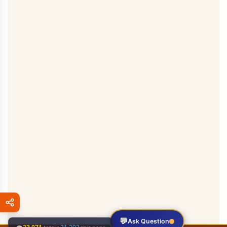
💬
Ask Question