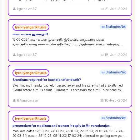
விசுவேதேவருக்கு சிராத்த தினத்தின் போது சாப்பாடு
...
👤
kgopalan37
📅
21-Jun-2024
📜 BrahminsNet
Iyer-Iyengar Rituals
கவாமயன துவாதசி
18-06-2024 கவாமயன துவாதசி. ஜ்யேஷ்ட மாத சுக்ல பக்ஷ
துவாதசியன்று காலையில் த்ரிவிக்ரம மூர்த்தியான மஹா விஷ்ணு
படத்தை துளசி, மல்லிகை பூ ஆகியவற்றால் பூஜை ஸஹஸ்ர நாமா
...
👤
kgopalan37
📅
18-Jun-2024
📜 BrahminsNet
Iyer-Iyengar Rituals
Srardham required for bachelor after death?
Swamin, my friend,a bachelor passed away and his parents had also attained
Siddhi before him. Is annual Srardham is necessary for him? To be done by
whom? Requ
...
👤
R.Varadarajan
📅
10-Feb-2024
📜 BrahminsNet
Iyer-Iyengar Rituals
proceedure for masikam and oonam in reply to Mr. varadarajan.
masikam dates : 25-9-23; 24-10-23; 23-11-23; 22-12-23; 21-01-24; 19-02-24;
20-03-24; oonam 22-10-23; 05-11-23; 17-03-24; others after getting new year
...