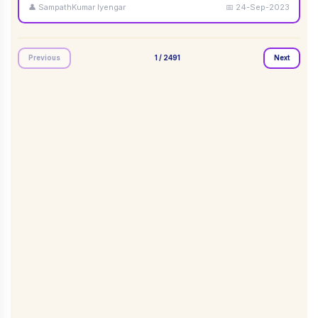
👤
SampathKumar Iyengar
📅
24-Sep-2023
Previous
1
/
2491
Next