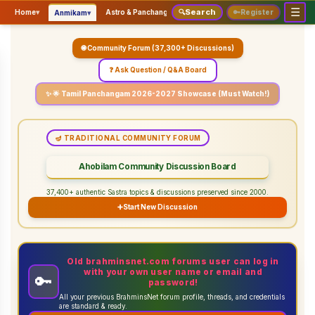
☰
Search
▾
▾
▾
Home
▾
Astro & Panchangam
🔍
Vaidhikam & Sastram
🔑
Register
Servic
Anmikam
🌐 Community Forum (37,300+ Discussions)
❓ Ask Question / Q&A Board
✨ 🌟 Tamil Panchangam 2026-2027 Showcase (Must Watch!)
🪔 TRADITIONAL COMMUNITY FORUM
Ahobilam Community Discussion Board
37,400+ authentic Sastra topics & discussions preserved since 2000.
➕
Start New Discussion
Old brahminsnet.com forums user can log in
with your own user name or email and
🔑
password!
All your previous BrahminsNet forum profile, threads, and credentials
are standard & ready.