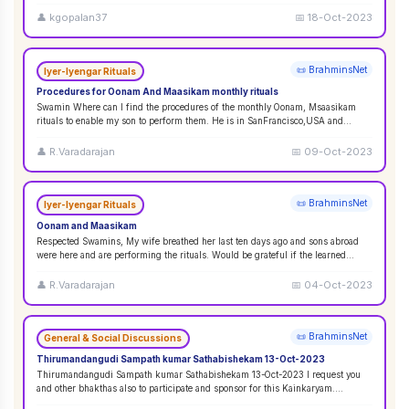
👤
kgopalan37
📅
18-Oct-2023
📜 BrahminsNet
Iyer-Iyengar Rituals
Procedures for Oonam And Maasikam monthly rituals
Swamin Where can I find the procedures of the monthly Oonam, Msaasikam
rituals to enable my son to perform them. He is in SanFrancisco,USA and
second son in Sin
...
👤
R.Varadarajan
📅
09-Oct-2023
📜 BrahminsNet
Iyer-Iyengar Rituals
Oonam and Maasikam
Respected Swamins, ​​​​​​My wife breathed her last ten days ago and sons abroad
were here and are performing the rituals. Would be grateful if the learned
Swami
...
👤
R.Varadarajan
📅
04-Oct-2023
📜 BrahminsNet
General & Social Discussions
Thirumandangudi Sampath kumar Sathabishekam 13-Oct-2023
Thirumandangudi Sampath kumar Sathabishekam 13-Oct-2023 I request you
and other bhakthas also to participate and sponsor for this Kainkaryam.
Ramanujavipra D
...