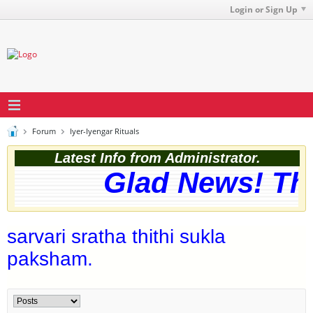
Login or Sign Up
Forum
Iyer-Iyengar Rituals
Latest Info from Administrator.
Glad News! The 
sarvari sratha thithi sukla
paksham.