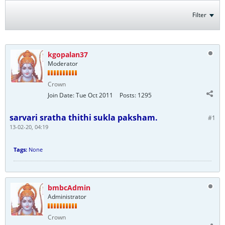
Filter
kgopalan37
Moderator
Crown
Join Date:
Tue Oct 2011
Posts:
1295
sarvari sratha thithi sukla paksham.
#1
13-02-20, 04:19
Tags:
None
bmbcAdmin
Administrator
Crown