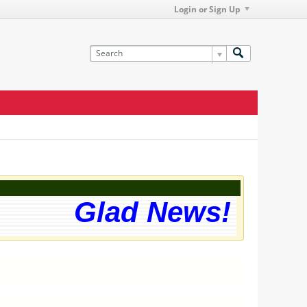
Login or Sign Up
Glad News! The we