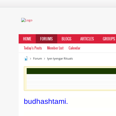
HOME
FORUMS
BLOGS
ARTICLES
GROUPS
Today's Posts
Member List
Calendar
Forum
Iyer-Iyengar Rituals
budhashtami.