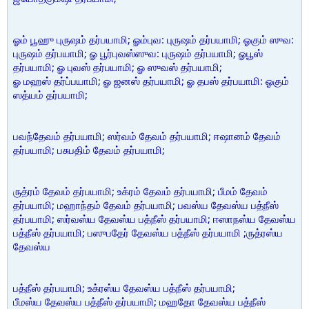
ஓம் பூஹு புருஷம் தர்பயாமி; ௐம்புவ: புருஷம் தர்பயாமி; ஓகும் ஸுவ:
புருஷம் தர்பயாமி; ௐ பூர்புவஸ்ஸுவ: புருஷம் தர்பயாமி; ௐபூஸ்
தர்பயாமி; ௐ புவஸ் தர்பயாமி; ௐ ஸுவஸ் தர்பயாமி;
ௐ மஹஸ் தர்ப்பயாமி; ௐ ஜனஸ் தர்பயாமி; ௐ தபஸ் தர்பயாமி: ஓகும்
ஸத்யம் தர்பயாமி;
பவந்தேவம் தர்பயாமி; ஸர்வம் தேவம் தர்பயாமி; ஈஷானம் தேவம்
தர்பயாமி; பசுபதிம் தேவம் தர்பயாமி;
ருத்ரம் தேவம் தர்பயாமி; உக்ரம் தேவம் தர்பயாமி; பீமம் தேவம்
தர்பயாமி; மஹாந்தம் தேவம் தர்பயாமி; பவஸ்ய தேவஸ்ய பத்நீஸ்
தர்பயாமி; ஸர்வஸ்ய தேவஸ்ய பத்நீஸ் தர்பயாமி; ஈஸாநஸ்ய தேவஸ்ய
பத்நீஸ் தர்பயாமி; பஸுபதேர் தேவஸ்ய பத்நீஸ் தர்பயாமி ;ருத்ரஸ்ய
தேவஸ்ய
பத்நீஸ் தர்பயாமி; உக்ரஸ்ய தேவஸ்ய பத்நீஸ் தர்பயாமி;
பீமஸ்ய தேவஸ்ய பத்நீஸ் தர்பயாமி; மஹதோ தேவஸ்ய பத்நீஸ்