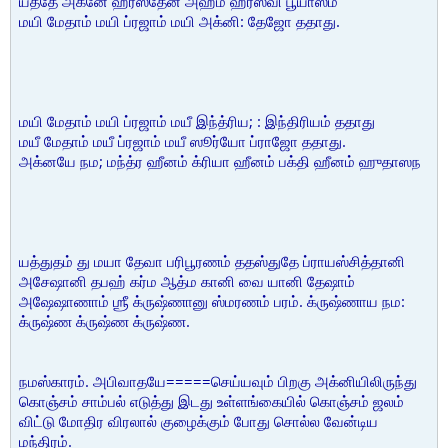
யத்தே அக்னே ஹரஸ்தேன அஹம் ஹரஸ்வி பூயாஸம்
மயி மேதாம் மயி ப்ரஜாம் மயி அக்னி: தேஜோ ததாது.
மயி மேதாம் மயி ப்ரஜாம் மயீ இந்த்ரிய; : இந்திரியம் ததாது
மயீ மேதாம் மயீ ப்ரஜாம் மயீ ஸூர்யோ ப்ராஜோ ததாது.
அக்னயே நம; மந்த்ர ஹீனம் க்ரியா ஹீனம் பக்தி ஹீனம் ஹுதாஸந
யத்துதம் து மயா தேவா பரிபூரணம் ததஸ்துதே ப்ராயஸ்சித்தானி
அசேஷானி தபஹ் கர்ம ஆத்ம கானி வை யானி தேஷாம்
அஷேஷாணாம் ஶ்ரீ க்ருஷ்ணானு ஸ்மரணம் பரம். க்ருஷ்ணாய நம:
க்ருஷ்ண க்ருஷ்ண க்ருஷ்ண.
நமஸ்காரம். அபிவாதயே=====செய்யவும் பிறகு அக்னியிலிருந்து
கொஞ்சம் சாம்பல் எடுத்து இடது உள்ளங்கையில் கொஞ்சம் ஜலம்
விட்டு மோதிர விரலால் குழைக்கும் போது சொல்ல வேன்டிய
மந்திரம்.