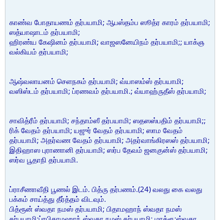
காண்வ போதாயணம் தர்பயாமி; ஆபஸ்தம்ப ஸூத்ர காரம் தர்பயாமி;
ஸத்யாஷாடம் தர்பயாமி;
ஹிரண்ய கேஷினம் தர்பயாமி; வாஜஸனேயிநம் தர்பயாமி;; யாக்ஞ
வல்கியம் தர்பயாமி;
ஆஷ்வலாயனம் செளநகம் தர்பயாமி; வ்யாஸம்ஸ் தர்பயாமி;
வஸிஸ்டம் தர்பயாமி; ப்ரணவம் தர்பயாமி.; வ்யாஹ்ருதீஸ் தர்பயாமி;
சாவித்ரீம் தர்பயாமி; சந்தாம்ஸீ தர்பயாமி; ஸதஸஸ்பதிம் தர்பயாமி;;
ரிக் வேதம் தர்பயாமி; யஜுர் வேதம் தர்பயாமி; ஸாம வேதம்
தர்பயாமி; அதர்வண வேதம் தர்பயாமி; அதர்வாங்கிரஸஸ் தர்பயாமி;
இதிஹாஸ புராணானி தர்பயாமி; ஸர்ப தேவம் ஜனகுன்ஸ் தர்பயாமி;
ஸர்வ பூதாநி தர்பயாமி.
ப்ராசீணாவீதி பூணல் இடம். பித்ரு தர்பணம்.(24) வலது கை வலது
பக்கம் சாய்த்து தீர்த்தம் விடவும்.
பித்ரூன் ஸ்வதா நமஸ் தர்பயாமி; பிதாமஹாந் ஸ்வதா நமஸ்
தர்பயாமி;ப்ரபிதாமஹாந் ஸ்வதா நமஸ் தர்பயாமி; மாத்ரூ:ஸ்வதா