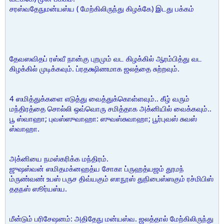
சரஸ்வதேநுமன்யஸ்ய ( மேற்கிலிருந்து கிழக்கே) இடது பக்கம்
தேவஸவிதப் ரஸ்வீ நான்கு புறமும் வட கிழக்கில் ஆரம்பித்து வட
கிழக்கில் முடிக்கவும். ப்ரதக்ஷிணமாக ஜலத்தை சுற்றவும்.
4 ஸமித்துக்களை எடுத்து வைத்துக்கொள்ளவும்.. கீழ் வரும்
மந்திரத்தை சொல்லி ஒவ்வொரு சமித்தாக அக்னியில் வைக்கவும்..
பூ ஸ்வாஹா; புவஸ்ஸுவாஹா: ஸுவஸ்சுவாஹா; பூர்புவஸ் சுவஸ்
ஸ்வாஹா.
அக்னியை நமஸ்கரிக்க மந்திரம்.
ஜுஷஸ்வன் ஸமிதமக்னஹத்ய சோகா ப்ருஹத்யஜம் தூமந்
ம்ருண்வண் உபஸ் பருச திவ்யகும் ஸாநூஸ் துநிபைஸ்ஸகும் ரச்மிபிஸ்
ததநஸ் ஸூர்யஸ்ய.
மீன்டும் பரிசேஷனம்: அதிதேநு மன்யஸ்வ. ஜலத்தால் மேற்கிலிருந்து