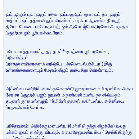
ஓம் பூ: ஒம் புவ: ஒகும் ஸுவ: ஒம்மஹ:ஓம் ஜன: ஒம் தப: ஒகும்
ஸத்யம், ஒம் தத்ஸ விதுர்வரேண்யம், பர்கோ தேவஸ்ய தீ மஹீ,
தியோ யோன : ப்ரசோதயாத், ஒம் ஆபோ ஜ்யோதிரஸோ அம்ருதம்
ப்ருஹ்மா ஒம் பூர்புவச்சுவரோம்.
மமோ பாத்த ஸமஸ்த துரிதயக்*ஷயத்வார ஶ்ரீ பரமேச்வர
ப்ரீத்யர்த்தம்
ப்ராதஸ் ஸமிதாதனம் கரிஷ்யே.. அபௌபஸ்பர்சியா.( இரு
உள்ளங்கைகளையும் மேலும் கீழும் துடைத்து கொள்ளவும்.
அக்னியை எதிரில் வைத்துகொண்டு ஜுஷஸ்வன சமிதமக்னே அத்ய
சோ சா ப்ருஹத் யஜம் தூமன் ம்ருண்வன் உபஸ்பருச திவ்யகும்
சடனுஸ் தூபைஸ்ஸகும் ரச்மிபிஸ் ததநஸ் ஸூர்யஸ்ய. அக்னியை
ப்ரதக்ஷிணம் செய்க.
பரிசேஷனம்: அதிதேநுமன்யஸ்ய (மேற்கிலிருந்து கிழக்கே) வலது
பக்கம் ஜலம் எடுத்து விடவும். அநுமதேனுமன்யஸ்ய ( தெற்கிலிருந்து
வடக்கே) முன் பக்கம்.