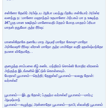
சன்னோ தேவிர் அபீஷ்டய ஆபோ பவந்து பீதயே சன்யோர் அபிஸ்ர
வனந்து ந: :மானோ மஹாந்தம் உதமானோ அர்பகம் மா ந உக்ஷந்த
â€“முத மான உக்ஷிதம் மானோவதி பிதரம் மோத மாதரம் ப்ரியா
மாநஸ் தநுவோ ருத்ர ரீரிஷ:
மானஸ்தோகே தனயே மாந ஆயுஷீ மாநோ கோஷு மாநோ
அச்வேஷூ ரீரிஷ: வீரான் மாநோ ருத்ர பாமிதோ வதீர் ஹவிஷ்மந்தோ
நமஸா விதேமதே. .
குழைத்த சாம்பலை கீழ் கண்ட மந்திரம் சொல்லி மோதிர விரலால்
அந்தந்த இடங்களில் இட்டுக் கொள்ளவும்.
மேதாவீ பூயாஸம்---நெற்றி; தேஜஸ்வீ பூயாஸம்---வலது தோள்:
வர்சஸ்வீ
பூயாஸம்----இடது தோள்; ப்ருஹ்ம வர்சஸ்வீ பூயாஸம்---மார்பு;
ஆயுஷ்மாந்
பூயாஸம்---கழுத்து; அன்னாதோ பூயாஸம்---நாபி; ஸ்வஸ்தி பூயாஸம்