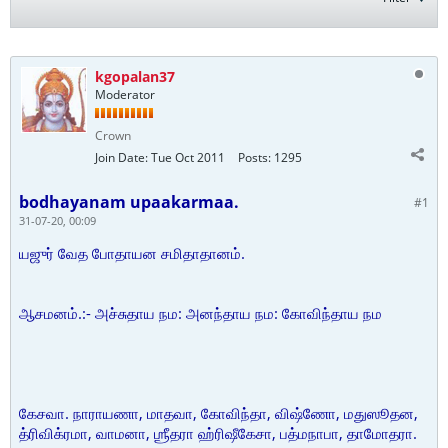
kgopalan37
Moderator
Crown
Join Date:
Tue Oct 2011
Posts:
1295
bodhayanam upaakarmaa.
#1
31-07-20, 00:09
யஜுர் வேத போதாயன சமிதாதானம்.
ஆசமனம்.:- அச்சுதாய நம: அனந்தாய நம: கோவிந்தாய நம
கேசவா. நாராயணா, மாதவா, கோவிந்தா, விஷ்ணோ, மதுஸூதன,
த்ரிவிக்ரமா, வாமனா, ஶ்ரீதரா ஹ்ரிஷீகேசா, பத்மநாபா, தாமோதரா.