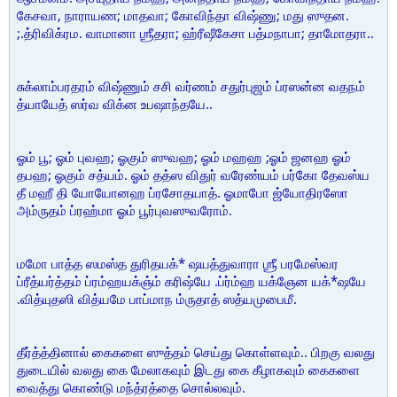
கேசவா, நாராயண; மாதவா; கோவிந்தா விஷ்ணு; மது ஸுதன.
;.த்ரிவிக்ரம. வாமானா ஶ்ரீதரா; ஹ்ரீஷீகேசா பத்மநாபா; தாமோதரா..
சுக்லாம்பரதரம் விஷ்ணும் சசி வர்ணம் சதுர்புஜம் ப்ரஸன்ன வதநம்
த்யாயேத் ஸர்வ விக்ன உபஷாந்தயே..
ஓம் பூ; ஓம் புவஹ; ஓகும் ஸுவஹ; ஓம் மஹஹ ;ஓம் ஜனஹ ஓம்
தபஹ; ஓகும் சத்யம். ஓம் தத்ஸ விதுர் வரேண்யம் பர்கோ தேவஸ்ய
தீ மஹீ தி யோயோனஹ ப்ரசோதயாத். ஓமாபோ ஜ்யோதிரஸோ
அம்ருதம் ப்ரஹ்மா ஓம் பூர்புவஸுவரோம்.
மமோ பாத்த ஸமஸ்த துரிதயக்* ஷயத்துவாரா ஶ்ரீ பரமேஸ்வர
ப்ரீத்யர்த்தம் ப்ரம்ஹயக்ஞ்ம் கரிஷ்யே .ப்ர்ம்ஹ யக்ஞேன யக்*ஷயே
.வித்யுதஸி வித்யமே பாப்மாந ம்ருதாத் ஸத்யமுபைமீ.
தீர்த்த்தினால் கைகளை ஸுத்தம் செய்து கொள்ளவும்.. பிறகு வலது
துடையில் வலது கை மேலாகவும் இடது கை கீழாகவும் கைகளை
வைத்து கொண்டு மந்த்ரத்தை சொல்லவும்.