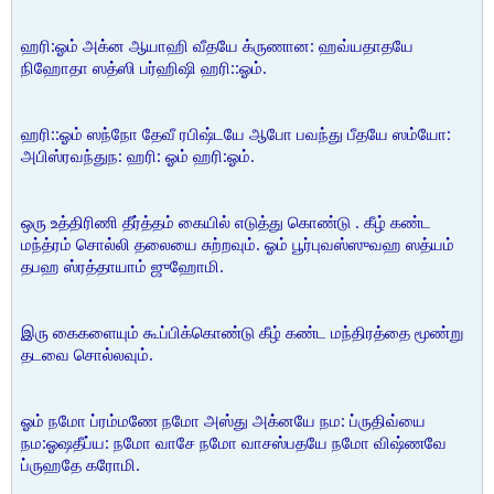
ஹரி:ஓம் அக்ன ஆயாஹி வீதயே க்ருணான: ஹவ்யதாதயே
நிஹோதா ஸத்ஸி பர்ஹிஷி ஹரி::ஓம்.
ஹரி::ஓம் ஸந்நோ தேவீ ரபிஷ்டயே ஆபோ பவந்து பீதயே ஸம்யோ:
அபிஸ்ரவந்துந: ஹரி: ஓம் ஹரி:ஓம்.
ஒரு உத்திரிணி தீர்த்தம் கையில் எடுத்து கொண்டு . கீழ் கண்ட
மந்த்ரம் சொல்லி தலையை சுற்றவும். ஓம் பூர்புவஸ்ஸுவஹ ஸத்யம்
தபஹ ஸ்ரத்தாயாம் ஜுஹோமி.
இரு கைகளையும் கூப்பிக்கொண்டு கீழ் கண்ட மந்திரத்தை மூண்று
தடவை சொல்லவும்.
ஓம் நமோ ப்ரம்மணே நமோ அஸ்து அக்னயே நம: ப்ருதிவ்யை
நம:ஓஷதீப்ய: நமோ வாசே நமோ வாசஸ்பதயே நமோ விஷ்ணவே
ப்ருஹதே கரோமி.