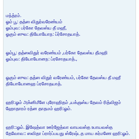
மந்த்ரம்.
ஓம் பூ: தத்ஸ விதுர்வரேண்யம்
ஓம்புவ: பர்கோ தேவஸ்ய தீ மஹீ,
ஓகும் ஸுவ: தியோயோந: ப்ர்சோதயாத்.
ஓம்பூ: தத்ஸவிதுர் வரேண்யம் ,பர்கோ தேவஸ்ய தீமஹி
ஓம்புவ: தியோயோனந: ப்ரசோதயாத்.,
ஓகும் ஸுவ: தத்ஸ விதுர் வரேண்யம், பர்கோ தேவஸ்ய தீ மஹீ
தியோயோனஹ ப்ரசோதயாத்.
ஹரி:ஓம் அக்னிமீளே புரோஹிதம் ,யக்ஞஸ்ய தேவம் ரித்விஜம்
ஹோதாரம் ரத்ன தாதமம் ஹரி:ஓம்.
ஹரி::ஓம். இஷேத்வா ஊர்ஜேத்வா வாயவஸ்த உபாயவஸ்த
தேவோவ:: ஸவிதா ப்ரார்ப்பயது ஸ்ரேஷ்டத மாய கர்மணே ஹரி:ஓம்.