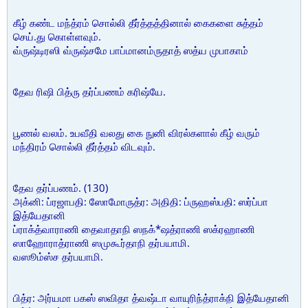
கீழ் கண்ட மந்த்ரம் சொல்லி தீர்த்தத்தினால் கைகளை சுத்தம்
செய்.து கொள்ளவும்.
வ்ருஷ்டிரஸி வ்ருஷ்சமே பாப்மானம்ருதாத் ஸத்ய முபாகாம்
தேவ ரிஷி பித்ரு தர்ப்பணம் கரிஷ்யே.
பூணல் வலம். உபவீதி வலது கை நுனி விரல்களால் கீழ் வரும்
மந்திரம் சொல்லி தீர்த்தம் விடவும்.
தேவ தர்ப்பணம். (130)
அக்னி: ப்ரஜாபதி: ஸோமோருத்ர: அதிதி: ப்ருஹஸ்பதி: ஸர்ப்பா
இத்யேதானி
ப்ராக்த்வாராணி தைவாதாநி ஸநக்*ஷத்ராணி ஸக்ரஹாணி
ஸாஹோராத்ராணி ஸமுகூர்தாநி தர்பயாமி.
வஸூம்ஸ்ச தர்பயாமி.
பித்ர: அர்யமா பகஸ் ஸவிதா த்வஷ்டா வாயுரிந்த்ராக்நி இத்யேதானி