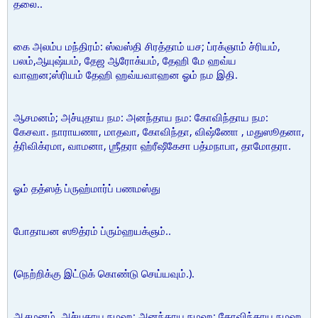
தலை..
கை அலம்ப மந்திரம்: ஸ்வஸ்தி சிரத்தாம் யச; ப்ரக்ஞாம் ச்ரியம்,
பலம்,ஆயுஷ்யம், தேஜ ஆரோக்யம், தேஹி மே ஹவ்ய
வாஹன;ஸ்ரியம் தேஹி ஹவ்யவாஹன ஓம் நம இதி.
ஆசமனம்; அச்யுதாய நம: அனந்தாய நம: கோவிந்தாய நம:
கேசவா. நாராயணா, மாதவா, கோவிந்தா, விஷ்ணோ , மதுஸூதனா,
த்ரிவிக்ரமா, வாமனா, ஶ்ரீதரா ஹ்ரீஷீகேசா பத்மநாபா, தாமோதரா.
ஓம் தத்ஸத் ப்ருஹ்மார்ப் பணமஸ்து
போதாயன ஸூத்ரம் ப்ரும்ஹயக்ஞம்..
(நெற்றிக்கு இட்டுக் கொண்டு செய்யவும்.).
ஆசமனம். அச்யுதாய நமஹ; அனந்தாய நமஹ; கோவிந்தாய நமஹ.