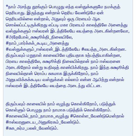
*நாம் அசந்து தூங்கும் பொழுது எந்த வஸ்துக்களுமே நமக்குத்
தெரியாது. இருந்தது என்றால் தெரிய வேண்டுமே ஏன்
தெரியவில்லை என்றால், அதுவும் ஒரு பிரளயம் ஆக
சொல்லப்பட்டிருக்கிறது எப்படி மகா பிரளயம் காலத்திலே அனைத்து
வஸ்துக்களும் ஈஸ்வரன் இடத்திலேயே லயத்தை அடைகின்றனவோ,
#அதேபோல்_சுக்ஷூக்தி_நிலையிலே,
#நாம்_பார்க்கக்_கூடிய_அனைத்து
#வஸ்துக்களும்_ஈஸ்வரன்_இடத்திலேயே #லயத்த_அடைகின்றன.
திரும்பவும் மறுநாள் காலையிலே புதியதாக உற்பத்தியாகின்றன,
பிரளய காலத்திலே, சுக்ஷூக்தி நிலையில்தான் நாம் ஈஸ்வரனை
அடைகிறோம் என்று உபநிஷத் காண்பிக்கிறது. நாம் இந்த சுக்ஷூக்தி
நிலையில்தான் ரொம்ப சுகமாக இருக்கிறோம், நாம்
அனுபவிக்கக்கூடிய வஸ்துக்கள் எல்லாம் என்ன ஆயிற்று என்றால்
ஈஸ்வரன் இடத்திலேயே லயத்தை அடைந்து விட்டன.
திரும்பவும் காலையில் நாம் எழுந்து கொள்கிறோம், படுத்துக்
கொள்ளும் பொழுது நாம் நாமாக படுத்திக் கொள்கிறோம்.
#காலையில்_நாம்_நாமாக_எழுந்து #கொள்ள_வேண்டுமென்றால்
#ஈஸ்வரனுடைய_அனுகிரகம்_வேண்டும்.
#சுக_கர்ம_பலன்_வேண்டும்.