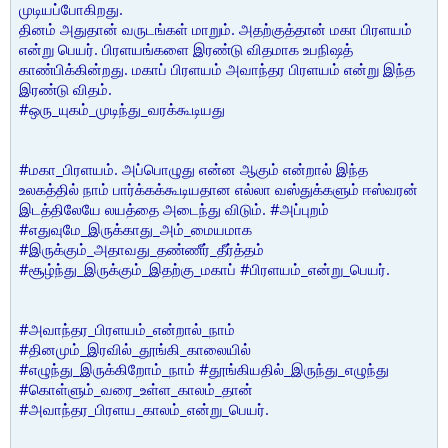
முடியப்போகிறது.
தினம் அதுதான் வருடங்கள் மாறும். அதற்குத்தான் மகா பிரளயம்
என்று பெயர். பிரளயங்களை இரண்டு விதமாக உபநிஷத்
காண்பிக்கின்றது. மகாப் பிரளயம் அவாந்தர பிரளயம் என்று இந்த
இரண்டு விதம்.
#ஒரு_யுகம்_முடிந்து_வரக்கூடியது
#மகா_பிரளயம். அப்பொழுது என்ன ஆகும் என்றால் இந்த
உலகத்தில் நாம் பார்க்கக்கூடியதான எல்லா வஸ்துக்களும் ஈஸ்வரன்
இடத்திலேயே லயத்தை அடைந்து விடும். #அப்புறம்
#எதுவுமே_இருக்காது_அம்_மையமாக
#இருக்கும்_அதாவது_தண்ணீர்_தீர்த்தம்
#சூழ்ந்து_இருக்கும்_இதற்கு_மகாப் #பிரளயம்_என்று_பெயர்.
#அவாந்தர_பிரளயம்_என்றால்_நாம்
#தினமும்_இரவில்_தூங்கி_காலையில்
#எழுந்து_இருக்கிறோம்_நாம் #தூங்கியதில்_இருந்து_எழுந்து
#கொள்ளும்_வரை_உள்ள_காலம்_தான்
#அவாந்தர_பிரளய_காலம்_என்று_பெயர்.