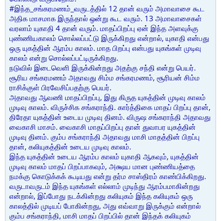
#இந்த_சங்கரமணம்_வருடத்தில் 12 தான் வரும் அமாவாசை கூட
அதிக மாசமாக இருந்தால் ஒன்று கூட வரும். 13 அமாவாசைகள்
வரலாம் யுகாதி 4 தான் வரும். மாதப்பிறப்பு ஏன் இந்த அளவுக்கு
புண்ணியகாலம் சொல்லப்பட்டு இருக்கிறது என்றால், யுகாதி என்பது
ஒரு யுகத்தின் ஆரம்ப காலம். மாத பிறப்பு என்பது யுகங்கள் முடிவு
காலம் என்று சொல்லப்பட்டிருக்கிறது.
நடுவில் இடைவெளி இருக்கின்றது அதற்கு சந்தி என்று பெயர்.
சூரிய சங்கரமணம் அதாவது சிம்ம சங்கரமணம், சூரியன் சிம்ம
ராசிக்குள் பிரவேசிப்பதற்கு பெயர்.
அதாவது ஆவணி மாதப்பிறப்பு, இது கிருத யுகத்தின் முடிவு காலம்
முடிவு காலம். விருச்சிக சங்கராந்தி. கார்த்திகை மாதப் பிறப்பு தான்,
திரேதா யுகத்தின் உடைய முடிவு தினம். விருஷ சங்கராந்தி அதாவது
வைகாசி மாசம். வைகாசி மாதப்பிறப்பு தான் துவாபர யுகத்தின்
முடிவு தினம். கும்ப சங்கராந்தி அதாவது மாசி மாதத்தின் பிறப்பு
தான், கலியுகத்தின் உடைய முடிவு காலம்.
இந்த யுகத்தின் உடைய ஆரம்ப காலம் யுகாதி ஆகவும், யுகத்தின்
முடிவு காலம் மாதப் பிறப்பாகவும், அக்ஷய மான புண்ணியத்தை
நமக்கு கொடுக்கக் கூடியது என்று தர்ம சாஸ்திரம் காண்பிக்கிறது.
வருடாவருடம் இந்த யுகங்கள் எல்லாம் முடிந்து ஆரம்பமாகின்றது
என்றால், இப்போது நடக்கின்றது கலியுகம் இந்த கலியுகம் ஒரு
காலத்தில் முடியப் போகின்றது, அது எவ்வாறு இருக்கும் என்றால்
கும்ப சங்கராந்தி, மாசி மாதப் பிறப்பில் தான் இந்தக் கலியுகம்