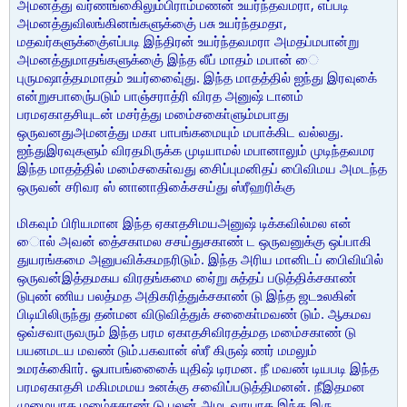
அமனத்து வர்ணங்கைிலும்பிராம்மணன் உயர்ந்தவமரா, எப்படி
அமனத்துவிலங்கினங்களுக்குை் பசு உயர்ந்தமதா,
மதவர்களுக்குை்எப்படி இந்திரன் உயர்ந்தவமரா அமதப்மபான்று
அமனத்துமாதங்களுக்குை் இந்த லீப் மாதம் மபான் ை
புருமஷாத்தமமாதம் உயர்வுை்ைது. இந்த மாதத்தில் ஐந்து இரவுகை்
என்றுசபாருை்படும் பாஞ்சராத்ரி விரத அனுஷ் டானம்
பரமஏகாதசியுடன் மசர்த்து மமை்சகாை்ளும்மபாது
ஒருவனதுஅமனத்து மகா பாபங்கமையும் மபாக்கிட வல்லது.
ஐந்துஇரவுகளும் விரதமிருக்க முடியாமல் மபானாலும் முடிந்தவமர
இந்த மாதத்தில் மமை்சகாை்வது சிைப்புமனிதப் பிைவிமய அமடந்த
ஒருவன் சரிவர ஸ் னானாதிகை்சசய்து ஸ்ரீஹரிக்கு
மிகவும் பிரியமான இந்த ஏகாதசிமயஅனுஷ் டிக்கவில்மல என்
ைால் அவன் தை்சகாமல சசய்துசகாண் ட ஒருவனுக்கு ஒப்பாகி
துயரங்கமை அனுபவிக்கமநரிடும். இந்த அரிய மானிடப் பிைவியில்
ஒருவன்இத்தமகய விரதங்கமை ஏை்று சுத்தப் படுத்திக்சகாண்
டுபுண் ணிய பலத்மத அதிகரித்துக்சகாண் டு இந்த ஜடஉலகின்
பிடியிலிருந்து தன்மன விடுவித்துக் சகாை்ைமவண் டும். ஆகமவ
ஒவ்சவாருவரும் இந்த பரம ஏகாதசிவிரதத்மத மமை்சகாண் டு
பயனமடய மவண் டும்.பகவான் ஸ்ரீ கிருஷ் ணர் மமலும்
உமரக்கிைார். ஓபாபங்கைை்ை யுதிஷ் டிரமன. நீ மவண் டியபடி இந்த
பரமஏகாதசி மகிமமமய உனக்கு சவைிப்படுத்திமனன். நீஇதமன
முமையாக மமை்சகாண் டு பலன் அமடவாயாக.இந்த இரு