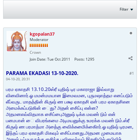
Filter
kgopalan37
Moderator
Crown
Join Date:
Tue Oct 2011
Posts:
1295
PARAMA EKADASI 13-10-2020.
#1
04-10-20, 20:31
பரம ஏகாதசி 13.10.20ஸ்ரீ யுதிஷ் டிர மகாராஜா இவ்வாறு
வினவினார்.ஓ மமன்மமயான இமைவமன, புருமஷாத்தம எனப்படும்
லீப்வருட மாதத்தின் கிருஷ் ண பக்ஷ ஏகாதசி ஏன் பரம ஏகாதசிஎன
அமைக்கப்படுகின் ைது? அதன் சிைப்பு என்ன?
அதமனஎவ்விதமாக சிைப்புைஅனுஷ் டிக்க மவண் டும் என்
பனமபான் ை விபரங்கமை அடிமயனுக்கு உமரக்க மவண் டும்.ஸ்ரீ
கிருஷ் ண பரமாத்மா அதை்கு விைக்கமைிக்கிைார்.ஓ யுதிஷ் டிரமன,
இந்தப் பரம ஏகாதசி மிகவும் சிைப்பானது.அதமன முமையாக
அனுஷ் டிப்மபாருக்கு சிைந்த புவிவாை்வும் இறுதியில் பிைவிச்