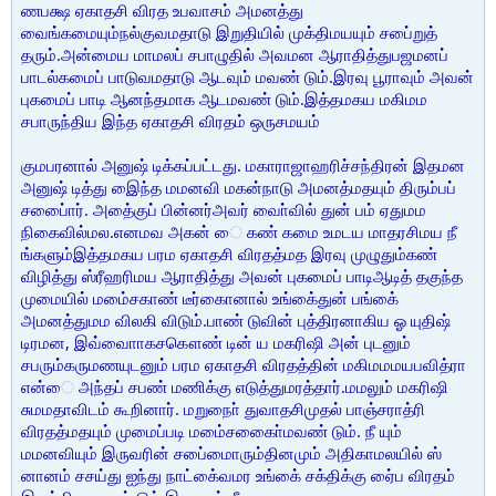
ணபக்ஷ ஏகாதசி விரத உபவாசம் அமனத்து
வைங்கமையும்நல்குவமதாடு இறுதியில் முக்திமயயும் சபை்றுத்
தரும்.அன்மைய மாமலப் சபாழுதில் அவமன ஆராதித்துபஜமனப்
பாடல்கமைப் பாடுவமதாடு ஆடவும் மவண் டும்.இரவு பூராவும் அவன்
புகமைப் பாடி ஆனந்தமாக ஆடமவண் டும்.இத்தமகய மகிமம
சபாருந்திய இந்த ஏகாதசி விரதம் ஒருசமயம்
குமபரனால் அனுஷ் டிக்கப்பட்டது. மகாராஜாஹரிச்சந்திரன் இதமன
அனுஷ் டித்து இைந்த மமனவி மகன்நாடு அமனத்மதயும் திரும்பப்
சபை்ைார். அதை்குப் பின்னர்அவர் வாை்வில் துன் பம் ஏதுமம
நிகைவில்மல.எனமவ அகன் ை கண் கமை உமடய மாதரசிமய நீ
ங்களும்இத்தமகய பரம ஏகாதசி விரதத்மத இரவு முழுதும்கண்
விழித்து ஸ்ரீஹரிமய ஆராதித்து அவன் புகமைப் பாடிஆடித் தகுந்த
முமையில் மமை்சகாண் டீர்கைானால் உங்கை்துன் பங்கை்
அமனத்துமம விலகி விடும்.பாண் டுவின் புத்திரனாகிய ஓ யுதிஷ்
டிரமன, இவ்வாைாகசகௌண் டின் ய மகரிஷி அன் புடனும்
சபரும்கருமணயுடனும் பரம ஏகாதசி விரதத்தின் மகிமமமயபவித்ரா
என்ை அந்தப் சபண் மணிக்கு எடுத்துமரத்தார்.மமலும் மகரிஷி
சுமமதாவிடம் கூறினார். மறுநாை் துவாதசிமுதல் பாஞ்சராத்ரி
விரதத்மதயும் முமைப்படி மமை்சகாை்ைமவண் டும். நீ யும்
மமனவியும் இருவரின் சபை்மைாரும்தினமும் அதிகாமலயில் ஸ்
னானம் சசய்து ஐந்து நாட்கை்வமர உங்கை் சக்திக்கு ஏை்ப விரதம்