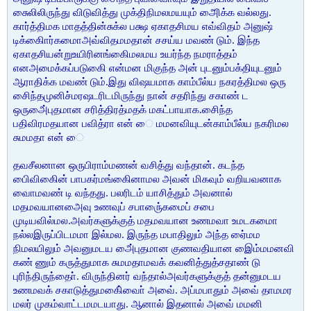
சுைலிலிருந்து விடுவித்து முக்திநிமலமயயும் அைிக்க வல்லது.
கார்த்திமக மாதத்தின்சுக்ல பக்ஷ ஏகாதசிமய எவ்விதம் அனுஷ்
டிக்கிைார்கமைாஅவ்விதமமதான் சசய்ய மவண் டும். இந்த
ஏகாதசியன்றுஉயிரினங்கைிமலமய உயர்ந்த நமராத்தம்
எனஅமைக்கப்படுகிை என்மன மிகுந்த அன் புடனும்பக்தியுடனும்
ஆராதிக்க மவண் டும்.இது விஷயமாக காம்பீல்ய நகரத்திமல ஒரு
சிைந்தமுனிச்மரஷடரிடமிருந்து நான் சதரிந்து சகாண் ட
ஒருஅை்புதமான சரித்திரத்மதக் மகட்பாயாக.சிைந்த
பதிவிரமதயான பவித்ரா என் ை மமனவியுடன்காம்பீல்ய நகரிமல
சுமமதா என் ை
தவசீலனான ஒருபிராம்மணன் வசித்து வந்தான். கடந்த
பிைவிகைின் பாபகர்மங்கைினாமல அவன் மிகவும் வறியவனாக
வாைமவண் டி வந்தது. பலரிடம் யாசித்தும் அவனால்
மதமவயானஅைவு உணவுப் சபாருை்கமைப் சபை
முடியவில்மல.அவர்களுக்குத் மதமவயான உணமவா உமடகமைா
நல்லஇருப்பிடமமா இல்மல. இருந்த மபாதிலும் அந்த ஏை்மம
நிமலயிலும் அவனுமடய அை்புதமான குணவதியான இைம்மமனவி
கண் ணும் கருத்துமாக சுமமதாமவக் கவனித்துத்சதாண் டு
புரிந்திருந்தாை். விருந்தினர் வந்தால்அவர்களுக்குத் தன்னுமடய
உணமவக் சகாடுத்துமகிை்வாை் அவை். அப்மபாதும் அவை் தாமமர
மலர் முகம்வாட்டமமடயாது. ஆனால் இதனால் அவை் மமனி