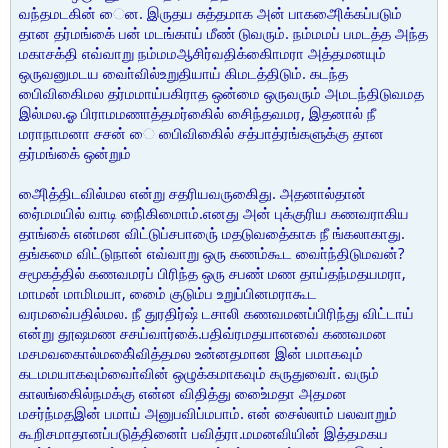
வந்தமடகின் ைன. இருதய சுத்தமாக அன் பாகஅைிக்கப்படும்
தான தர்மங்கை் பன் மடங்காய் மீண் டுவரும். நம்மமப் பமடத்த அந்த
மகாசக்தி எவ்வாறு நம்மமஆசிர்வதிக்கிைாமரா அத்தமனயும்
ஒருவனுமடய வாை்வில்உறுதியாய் கிமடத்திடும். கடந்த
பிைவிகைிமல தர்மமாய்பகிராத ஒன்மை ஒருவரும் அமடந்திடுவமத
இல்மல.ஓ பிராமமணாத்தமர்கைில் சிைந்தவமர, இதனால் நீ
மராநாமனா சசன் ை பிைவிகைில் சத்பாத்ரங்களுக்கு தான
தர்மங்கை் ஒன்றும்
அைித்திடவில்மல என்று சதரியவருகிைது. அதனால்தான்
ஏை்மமயில் வாடி நிை்கிமைாம்.எனது அன் புக்குரிய கணவராகிய
தாங்கை் என்மன விட்டுப்சபாருை் மதடுவதை்காக நீ ங்கலாகாது.
தங்கமை விட்டுநான் எவ்வாறு ஒரு கணம்கூட வாை்ந்திடுமவன்?
சமூகத்தில் கணவமரப் பிரிந்த ஒரு சபண் மண தாய்தந்மதயமரா,
மாமன் மாமிமயா, மை்ை குடும்ப உறுப்பினமராகூட
வரமவை்பதில்மல. நீ துரதிர்ஷ் டசாலி கணவமனப்பிரிந்து விட்டாய்
என்று தூஷமண சசய்வார்கை்.பதிவ்ரமதயானவை் கணவமன
மசமவகைால்மகிை்வித்தமல உன்னதமான இன் பமாகவும்
கடமமயாகவும்வாை்வின் ஒழுக்கமாகவும் கருதுவாை். வரும்
காலங்கைில்நமக்கு என்ன விதித்து உை்ைமதா அதமன
மசர்ந்மதஇன் பமாய் அனுபவிப்மபாம். என் சைல்லாம் பலவாறும்
கூறிசமாதானப்படுத்தினாை் பவித்ரா.மமனவியின் இத்தமகய