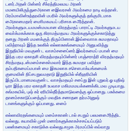
டனர்.அதன் பின்னர் சீக்ரத்திமலமய அரண்
மமனயிலிருந்துஅைகான இைவரசன் அவர்கமை நாடி வந்தான்.
பிரம்மாவின்உத்தரவின் மபரில் அவர்களுக்குத் தங்குமிடமாக
அைகானமதார் மாைிமகமயப் பரிசாக அைித்தான்.
அவர்களுமடயமமன்மமயான விரதத்மதப் பாராட்டி அவர்களுமடய
வாை்க்மகக்காக ஒரு கிராமத்மதமய அவர்களுக்குக்சகாடுத்து
தனது அரண் மமனக்குத் திரும்பினான்.இவ்வாைாக சுமமதாவும்
பவித்ராவும் இந்த உலகில் எல்லாசுகங்கமையும் அனுபவித்து
இறுதியில் மவகுண் ட வாசம்சபை்ைனர்.இவர்கமைப் மபான் மை
இந்த பரம ஏகாதசி விரதத்மதயும்பின்னர் பாஞ்சராத்ரி விரதத்மதயும்
சிரத்மதயுடன்மமை்சகாை்மவார் இந்த சுமமதா பவித்ரா
தம்பதிகமைப்மபான் மை இகமலாக சசௌபாக்யங்கமைக்
குமைவின் றிப்சபறுவமதாடு இறுதியில் ஸ்ரீஹரியின்
இருப்பிடமானமவகுண் ட வாசத்மதயும் சபை்று இன் புறுவர்.ஓ யுதிஷ்
டிரா இந்த பரம ஏகாதசி உபவாச மகிமமமயக்கணக்கிடமவ முடியாது.
கங்மகயில், புஷ் கர் ஏரியில்தீர்த்தமாடுவதை்கு ஒப்பானது. பசுக்கமை
தானம்சகாடுப்பதை்கும் மவதிக சனாதன தர்மஅனுஷ்
டானங்களுக்கும் ஒப்பானது. மை்ை
எல்லாவிரதங்கமையும் மமை்சகாண் டால் சபறும் பலமனஅைித்திட
வல்லது. கயாவில் முன் மனார்களுக்காகச்சசய்யப்படும்
பலன்கமையும் சகாடுக்க வல்லது.சமூக அமமப்பில் எவ்வாறு