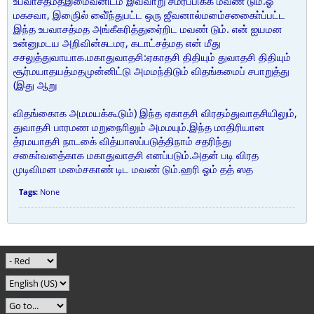
உபவாசத்மதஇமைவனிடம் இவ்வாறு சமர்ப்பிக்க மவண் டும்.ஓ
மகசவா, இருைில் வீை்ந்துபட்ட ஒரு ஜீவனால்மமை்சகாை்ைப்பட்ட
இந்த உபவாசத்மத அங்கீகரித்துஏை்றிட மவண் டும். என் ஐயமன
உன்னுமடய அறிவின்சுடமர, கடாட்சத்மத என் மீது
சசலுத்துவாயாக.மகாதுவாதசி:ஏகாதசி திதியும் துவாதசி திதியும்
சூர்மயாதயத்மதமுன்னிட்டு அமமந்திடும் விதங்கமைப் சபாறுத்து
(இது ஆறு
விதங்கைாக அமமயக்கூடும்) இந்த ஏகாதசி விரதம்துவாதசியிலும்,
துவாதசி பாரமண மறுநாைிலும் அமமயும்.இந்த மாதிரியான
த்ரமயாதசி நாடகை் வித்யாஸப்படுத்திநாம் சதரிந்து
சகாை்வதை்காக மகாதுவாதசி எனப்படும்.அதன் படி விரத
முடிவிமன மமை்சகாண் டிட மவண் டும்.ஹரி ஓம் தத் ஸத
Tags:
None