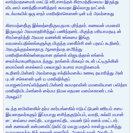
வார்த்மதகமைக் மகட்டு சரி,சசாந்தக் கிராமத்திமலமய இருந்து
விடலாம் எனத்தீர்மானித்தார் சுமமதா.இவ்வாறு நாட்கை்
கடக்மகயில் ஒரு நாை் மகரிஷிசகௌண் டின் யர் அவர்கைது
கிராமத்திை்கு இல்லத்திை்குவருமக புரிந்தார். கணவன் மமனவி
இருவரும் அவமரதரிசித்துப் பணிந்தனர். மிகுந்த மரியாமதயுடன்
சிரம்தாை்த்தி அவமர வணங்கி உங்கமை இங்கு
வரமவை்பதில்எங்களுக்கு மிகுந்த மகிை்ச்சி என் பதாய் கூறினர்.
அவருக்குநல்லசதாரு ஆசனத்மத அைித்து
மகரிஷிகைில்உன்னதமான தங்கை் விஜயத்தால் எங்கை்
வாை்க்மகபுனிதமமடந்தது. நாங்கை் மிகவும் கடன் பட்டிருக்கின்
மைாம்என் சைல்லாம் பலவாறும் உபசார சமாழிகமைக்
கூறினர்.பின்னர் அவர்கைது சக்திக்மகை்ப உணவு தயாரித்து அன்
புடன் சகௌண் டின் ய மகரிஷிக்குப்
மபாஜனம்சசய்வித்தனர்.பின்னர் சுமமதாவின் மமனவியான பவித்ரா
மகரிஷியிடம்எங்கை் ஏை்மம நிமல எதமன மமை்சகாண் டால்
அகலும்?
கடந்த பிைவிகைில் தர்ம கார்யங்கைில் ஈடுபட்டுபுண் ணியம் சபை
இயலாதவர்களும் இப்மபாது சிைந்தகுடும்பம், வசதி, கல்வி மபான்
ைவை்மை சபை்றிட யாதுசசய்திட மவண் டும் எனக் மகட்டார்.
என் கணவன் என்மனவிட்டுவிட்டு மவறு மதசம் சசன்று யாசித்து
வருவதாகக்கூறிக் சகாண் டுை்ைார். ஆனால் நான் அவரிடம்