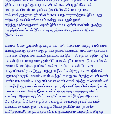
இங்மகமயஇருக்குமாறு மவண் டிக் சகாண் டிருக்கிமைன்
என்றும்கூறினார். மமலும் முை்பிைவிகைில் மபாதுமான
அைவிை்குத்தான தர்மங்கை் சசய்யாத காரணத்தால் இப்மபாது
ஏை்மமநிமலயில் உை்மைாம் என்று பலவாறும் நான்
எடுத்துமரக்கஅதனால் அவர் இங்மகமய தங்கி உை்ைார். தகுந்த
மநரத்தில்தாங்கை் இப்மபாது எழுந்தருைியிருக்கின் றீர்கை்.
இனிஎங்கை்
ஏை்மம நிமல முடிவிை்கு வரும் என் ை நிச்சயமானஒரு நம்பிக்மக
எங்களுக்குை் உதித்துை்ைது என்றும்கூறினார்.பிராம்மமணாத்தமமர,
நாங்கை் விரதங்கை் கமடபிடிக்கமவண் டுமா, தீர்த்த யாத்திமர புரிய
மவண் டுமா, மவறுஏமதனும் கிரிமயகை் புரிய மவண் டுமா, எங்கை்
ஏை்மமநிமல அகல நாங்கை் என்ன சசய்ய மவண் டும் என்
பமதஎங்களுக்கு எடுத்துமரத்து வழிகாட்டி அருை மவண் டும்என்
பதாகவும் உருகி மவண் டினார்.அந்தப் சபாறுமம மிகுந்த சபண் மணி
பணிவாகமவண் டியமத சமௌனமாகச் சசவிமடுத்த சகௌண் டின்
யமகரிஷி ஒரு கணம் கண் கமை மூடி தியானித்து பின்னர்கூறினார்
மமன்மமயான அந்த இமைவன் ஸ்ரீஹரிக்கு உகந்தஒரு தினம்
உை்ைது. அந்தக் குறிப்பிட்ட நாைில் உபவாசம்இருந்து அவமன
ஆராதித்தால் அமனத்துப் பாபங்களும் சதாமலந்து ஏை்மமயால்
ஏை்பட்ட எல்லாத் துன் பங்களும்அகன்றுவிடும் என்று பதில்
அைித்தார்.லீப் வருட மாதமாகிய புருமஷாத்தம மாதத்தில் கிருஷ்