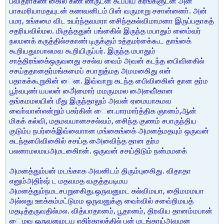
பவித்ராகண் கைில் கண் ணீருடன் கூப்பிய கரங்களுடன் அன்
பாகமரியாமதயுடன் கணவனிடம் பின் வருமாறு சசான்னாை். அன்
பமர, உங்கமை விட உயர்ந்தவமரா சிைந்தகல்விமாமனா இருப்பதாகத்
சதரியவில்மல. மிகுந்ததுன் பங்கைில் இருந்த மபாதும் மை்ைவர்
நலமனக் கருத்தில்சகாண் டிருக்கும் உத்தமர்கை்கூட தாங்கை்
கூறியதுமபாலமவ கூறியிருப்பர். இருந்த மபாதும்
சாத்திரங்கை்ஒருவனது சசல்வ வைம் அவன் கடந்த பிைவிகைில்
சசய்ததானதர்மங்கமைப் சபாறுத்மத அமமகிைது என்
பதாகக்கூறுகின் ைன. இவ்வாறு கடந்த பிைவிகைின் தான தர்ம
பூர்வபுண் யபலன் அை்மைார் மமருமமல அைவிை்கான
தங்கமமலயின் மீது இருந்தாலும் அவன் ஏமையாகமவ
வாை்வான்என்றும் பகர்கின் ைன.பாரமார்த்திக ஞானம்,ஆன்
மிகக் கல்வி, மதமவயானசசல்வம், சிைந்த குணம் சபாருந்திய
குடும்ப நபர்கை்இவ்வாைான மங்கைங்கை் அமனத்மதயும் ஒருவன்
கடந்தபிைவிகைில் சசய்த அைவிைந்த தான தர்ம
பலனாமலமயஅமடகிைான். ஒருவன் சசய்திடும் நன்மமகை்
அமனத்தும்பன் மடங்காக அவனிடம் திரும்புகிைது. விதாதா
எனும்அதிர்ஷ் ட மதவமத வகுத்தபடிமய
அமனத்தும்நமடசபறுகிைது.ஒருவனுமட கல்விமயா, திைமமமயா
அல்லது ஊக்கம்மட்டுமம ஒருவனுக்கு வாை்வில் சவை்றிமயத்
மதடித்தருவதில்மல. வித்யாதானம், பூதானம், திரவிய தானம்மபான்
ைமவ ஒருவனுமடய எதிர்காலத்தில் பன் மடங்காய்அவமன