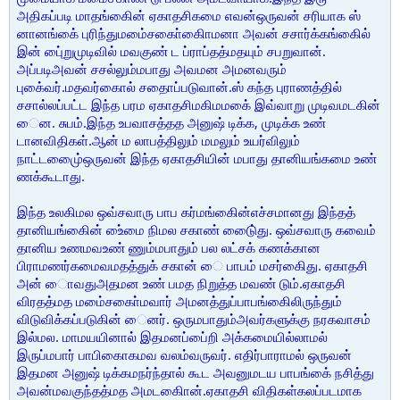
அதிகப்படி மாதங்கைின் ஏகாதசிகமை எவன்ஒருவன் சரியாக ஸ்
னானங்கை் புரிந்துமமை்சகாை்கிைாமனா அவன் சசார்க்கங்கைில்
இன் புை்றுமுடிவில் மவகுண் ட ப்ராப்தத்மதயும் சபறுவான்.
அப்படிஅவன் சசல்லும்மபாது அவமன அமனவரும்
புகை்வர்.மதவர்கைால் சதாைப்படுவான்.ஸ் கந்த புராணத்தில்
சசால்லப்பட்ட இந்த பரம ஏகாதசிமகிமமகை் இவ்வாறு முடிவமடகின்
ைன. சுபம்.இந்த உபவாசத்தத அனுஷ் டிக்க, முடிக்க உண்
டானவிதிகள்.ஆன் ம லாபத்திலும் மமலும் உயர்விலும்
நாட்டமுை்ைஒருவன் இந்த ஏகாதசியின் மபாது தானியங்கமை உண்
ணக்கூடாது.
இந்த உலகிமல ஒவ்சவாரு பாப கர்மங்கைின்எச்சமானது இந்தத்
தானியங்கைின் உை்மை நிமல சகாண் டுை்ைது. ஒவ்சவாரு கவைம்
தானிய உணமவஉண் ணும்மபாதும் பல லட்சக் கணக்கான
பிராமணர்கமைவமதத்துக் சகான் ை பாபம் மசர்கிைது. ஏகாதசி
அன் ைாவதுஅதமன உண் பமத நிறுத்த மவண் டும்.ஏகாதசி
விரதத்மத மமை்சகாை்மவார் அமனத்துப்பாபங்கைிலிருந்தும்
விடுவிக்கப்படுகின் ைனர். ஒருமபாதும்அவர்களுக்கு நரகவாசம்
இல்மல. மாமயயினால் இதமனப்பை்றி அக்கமையில்லாமல்
இருப்மபார் பாபிகைாகமவ வலம்வருவர். எதிர்பாராமல் ஒருவன்
இதமன அனுஷ் டிக்கமநர்ந்தால் கூட அவனுமடய பாபங்கை் நசித்து
அவன்மவகுந்தத்மத அமடகிைான்.ஏகாதசி விதிகள்கலப்படமாக