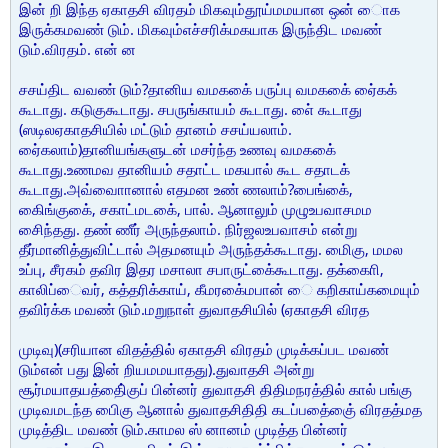
இன் றி இந்த ஏகாதசி விரதம் மிகவும்தூய்மமயான ஒன் ைாக
இருக்கமவண் டும். மிகவும்எச்சரிக்மகயாக இருந்திட மவண்
டும்.விரதம். என் ன
சசய்திட வவண் டும்?தானிய வமககை் பருப்பு வமககை் ஏை்கக்
கூடாது. கடுகுகூடாது. சபருங்காயம் கூடாது. எை் கூடாது
(ஸடிலஏகாதசியில் மட்டும் தானம் சசய்யலாம்.
ஏை்கலாம்)தானியங்களுடன் மசர்ந்த உணவு வமககை்
கூடாது.உணமவ தானியம் சதாட்ட மகயால் கூட சதாடக்
கூடாது.அவ்வாைானால் எதமன உண் ணலாம்?பைங்கை்,
கிைங்குகை், சகாட்மடகை், பால். ஆனாலும் முழுஉபவாசமம
சிைந்தது. தண் ணீர் அருந்தலாம். நிர்ஜலஉபவாசம் என்று
தீர்மானித்துவிட்டால் அதமனயும் அருந்தக்கூடாது. மிைகு, மமல
உப்பு, சீரகம் தவிர இதர மசாலா சபாருட்கை்கூடாது. தக்காைி,
காலிப்ைவர், கத்தரிக்காய், கீமரகை்மபான் ை கறிகாய்கமையும்
தவிர்க்க மவண் டும்.மறுநாள் துவாதசியில் (ஏகாதசி விரத
முடிவு)(சரியான விதத்தில் ஏகாதசி விரதம் முடிக்கப்பட மவண்
டும்என் பது இன் றியமமயாதது).துவாதசி அன்று
சூர்மயாதயத்திை்குப் பின்னர் துவாதசி திதிமநரத்தில் கால் பங்கு
முடிவமடந்த பிைகு ஆனால் துவாதசிதிதி கடப்பதை்குை் விரதத்மத
முடித்திட மவண் டும்.காமல ஸ் னானம் முடித்த பின்னர்