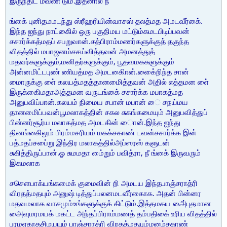
இருந்திட மவண் டும்.இதனால் நீ
ங்கை் புனிதமமடந்து ஸ்ரீஹரியின்வாசஸ் தலத்மத அமடவீர்கை்.
இந்த ஐந்து நாட்கைில் ஒரு பகுதிமய மட்டும்கமடபிடிப்பவன்
சசார்க்கத்மதப் சபறுவான்.சத்பிராம்மணர்களுக்குத் தகுந்த
விதத்தில் மபாஜனம்சசய்வித்தவன் அமனத்துத்
மதவர்களுக்கும்,மனிதர்களுக்கும், பூதவமககளுக்கும்
அன்னமிட்டபுண் ணியத்மத அமடகிைான்.கை்ைறிந்த சான்
மைாருக்கு எை் கலயத்மதத்தானமைித்தவன் அதில் எத்தமன எை்
இருக்கிைமதாஅத்தமன வருடங்கை் சசார்க்க மபாகத்மத
அனுபவிப்பான்.கலயம் நிமைய சபான் மபான் ை சநய்மய
தானமைிப்பவன்பூமலாகத்தின் சகல சுகங்கமையும் அனுபவித்துப்
பின்னர்சூர்ய மலாகத்மத அமடகின் ைான்.இந்த ஐந்து
தினங்கைிலும் பிரம்மசரியம் மகக்சகாண் டவன்சசார்க்க இன்
பத்மதப்சபை்று இந்திர மலாகத்தில்அப்ஸரஸ் களுடன்
சுகித்திருப்பான்.ஓ சுமமதா மை்றும் பவித்ரா, நீ ங்கை் இருவரும்
இகமலாக
சசௌபாக்யங்கமைக் குமைவின் றி அமடய இந்தபாஞ்சராத்ரி
விரதத்மதயும் அனுஷ் டித்துப்பலனமடவீர்கைாக. அதன் பின்னர
மதவமலாக வாசமும்உங்களுக்குக் கிட்டும்.இத்தமகய அை்புதமான
அைவுமரமயக் மகட்ட அந்தப்பிராம்மணத் தம்பதிகை் உரிய விதத்தில்
பரமஏகாதசிமயயும் பாஞ்சராத்ரி விரதத்மதயும்மமை்சகாண்