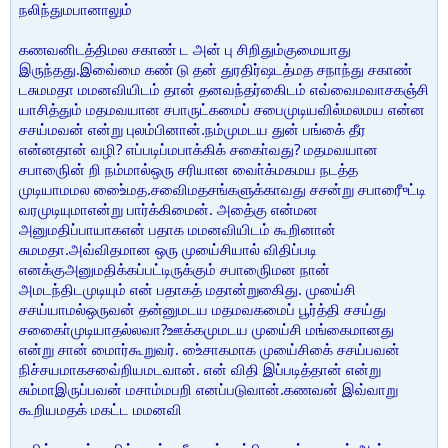
நலிந்துமபானாலும்
கணவனிடத்திமல சகாண் ட அன் பு சிறிதும்குமையாது
இருந்தது.இவை்மை கண் டு தன் துரதிர்ஷடத்மத சநாந்து சகாண்
டசுமமதா மமனவியிடம் தான் தனவந்தர்கைிடம் எவ்வைமவாசகஞ்சி
யாசித்தும் மதமவயான சபாருட்கமைப் சபைமுடியவில்மலமய என்ன
சசய்மவன் என்று புலம்பினான்.நம்முமடய துன் பங்கை் தீர
என்னதான் வழி? எப்படிப்மபாக்கிக் சகாை்வது? மதமவயான
சபாருைின் றி நம்மால்ஒரு சரியான வாை்க்மகமய நடத்த
முடியாமமல உை்ைமத.சவைிமதசங்களுக்காவது சசன்று சபாருைீட்டி
வரமுடியுமாஎன்று பார்க்கிமைன். அதை்கு என்மன
அனுமதிப்பாயாகஎன் பதாக மமனவியிடம் கூறினான்
சுமமதா.அவ்விதமான ஒரு முயை்சியால் விதிப்படி
எனக்குஅனுமதிக்கப்பட்டிருக்கும் சபாருைிமன நான்
அமடந்திடமுடியும் என் பதாகத் மதான்றுகிைது. முயை்சி
சசய்யாமல்ஒருவன் தன்னுமடய மதமவகமைப் பூர்த்தி சசய்து
சகாை்ைமுடியாதல்லவா?ஊக்கமுமடய முயை்சி மங்கைமானது
என்று சான் மைார்கூறுவர். உை்சாகமாக முயை்சிகை் சசய்பவன்
நிச்சயமாகசவை்றியமடவான். என் விதி இப்படித்தான் என்று
சும்மாஇருப்பவன் மசாம்மபறி எனப்படுவான்.கணவன் இவ்வாறு
கூறியமதக் மகட்ட மமனவி