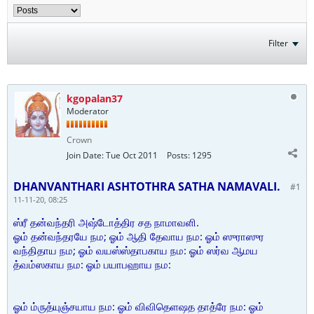
Filter
kgopalan37
Moderator
Crown
Join Date:
Tue Oct 2011
Posts:
1295
DHANVANTHARI ASHTOTHRA SATHA NAMAVALI.
#1
11-11-20, 08:25
ஸ்ரீ தன்வந்தரி அஷ்டோத்திர சத நாமாவளி.
ஓம் தன்வந்தரயே நம; ஓம் ஆதி தேவாய நம: ஓம் ஸுராஸுர
வந்திதாய நம; ஓம் வயஸ்ஸ்தாபகாய நம: ஓம் ஸர்வ ஆமய
த்வம்ஸகாய நம: ஓம் பயாபஹாய நம:
ஓம் ம்ருத்யுஞ்சயாய நம: ஓம் விவிதெளஷத தாத்ரே நம: ஓம்