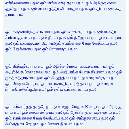
ஸர்வேஸ்வராய நம: ஓம் ஶங்க சக்ர தராய நம: ஓம் அம்ருத கலச
ஹஸ்தாய நம: ஓம் ஶல்ய தந்த்ர விஶாரதாய நம: ஓம் திவ்ய ஒளஷத
தராய நம:
ஓம் கருணாம்ருத ஸாகராய நம: ஓம் ஸுக கராய நம: ஓம் ஶஸ்த்ர
க்ரியா குசலாய நம: ஓம் தீராய நம: ஓம் நிரீஹாய நம: ஓம் ஶுப தாய
நம: ஓம் மஹாதயாளவே நம:ஓம் ஸாங்க கத வேத வேத்யாய நம:
ஓம் பிஷக்தமாய நம: ஓம் ப்ராணதாய நம:
ஓம் வித்வத்வராய நம: ஓம் ஆர்த்த த்ராண பராயணாய நம: ஓம்
ஆயுர்வேத ப்ரசாரகாய நம: ஓம் அஷ்டாங்க யோக நிபுணாய நம: ஓம்
ஜகத் உத்தாரகாய நம: ஓம் அநுத்தமாய நம: ஓம் ஸர்வக்ஞாய நம:
ஓம் விஷ்ணவே நம: ஓம் ஸமானாதிக வர்ஜிதாய நம: ஓம் ஸர்வ
ப்ராணி ஸுஹ்ருதே நம; ஓம் ஸர்வ மங்கள கராய நம:
ஓம் ஸர்வார்த்த தாத்ரே நம; ஓம் மஹா மேதாவினே நம: ஓம் அம்ருத
பாய நம: ஓம் ஸத்ய ஸந்தாய நம: ஓம் ஆஶ்ரித ஜன வத்ஸலாய நம:
ஓம் ஸாங்காகத வேத வேத்யாய நம: ஓம் அம்ருதாஶாய நம: ஓம்
அம்ருத வபுஷே நம: ஓம் ப்ராண நிலயாய நம: