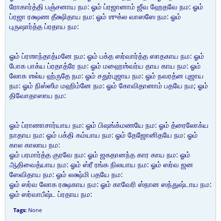
ரோகார்த்தி பஞ்சனாய நம: ஓம் ப்ரஜானாம் ஜீவ ஹேதவே நம: ஓம்
ப்ரஜா ரக்ஷண தீக்ஷிதாய நம: ஓம் ஶுக்ல வாஸஸே நம: ஓம்
புருஷார்த்த ப்ரதாய நம:
ஓம் ப்ரஶாந்தாத்மனே நம: ஓம் பக்த ஸர்வார்த்த ஸாதகாய நம: ஓம்
போக பாக்ய ப்ரதாத்ரே நம: ஓம் மஹைஶ்வர்ய தாய காய நம: ஓம்
லோக ஶல்ய ஹ்ருதே நம: ஓம் சதுர்புஜாய நம: ஓம் நவரத்ன புஜாய
நம: ஓம் நிஸ்ஸீம மஹிம்னே நம: ஓம் கோவிதானாம் பதயே நம; ஓம்
திவோதாஸாய நம:
ஓம் ப்ராணாசார்யாய நம: ஓம் பிஷங்க்மணயே நம: ஓம் த்ரைலோக்ய
நாதாய நம: ஓம் பக்தி கம்யாய நம: ஓம் தேஜோனிதயே நம: ஓம்
கால காலாய நம:
ஓம் பரமார்த்த குரவே நம: ஓம் ஜகதானந்த கார காய நம: ஓம்
ஆதிவைத்யாய நம: ஓம் ஸ்ரீ ரங்க நிலயாய நம: ஓம் ஸர்வ ஜன
ஸேவிதாய நம: ஓம் லக்ஷ்மி பதயே நம:
ஓம் ஸர்வ லோக ரக்ஷகாய நம: ஓம் காவேரி ஸ்நான ஸந்துஷ்டாய நம:
ஓம் ஸர்வாபீஷ்ட ப்ரதாய நம:
Tags:
None