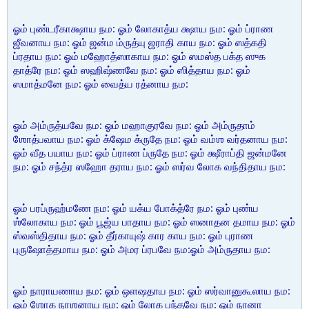
ஓம் புண்டரீகாக்ஷாய நம: ஓம் லோகாத்ய க்ஷாய நம: ஓம் ப்ராண
ஜீவனாய நம: ஓம் ஜன்ம ம்ருத்யு ஜராதி காய நம: ஓம் ஸத்கதி
ப்ரதாய நம: ஓம் மஹோத்ஸாகாய நம: ஓம் ஸமஸ்த பக்த ஸுக
தாத்ரே நம: ஓம் ஸஹிஷ்ணவே நம: ஓம் ஸித்தாய நம: ஓம்
ஸமாத்மனே நம: ஓம் வைத்ய ரத்னாய நம:
ஓம் அம்ருத்யவே நம: ஓம் மஹாகுரவே நம: ஓம் அம்ருதாம்
ஶோத்பவாய நம: ஓம் க்ஷேம க்ருதே நம: ஓம் வம்ஶ வர்தனாய நம:
ஓம் வீத பயாய நம: ஓம் ப்ராண ப்ருதே நம: ஓம் க்ஷீராப்தி ஜன்மனே
நம: ஓம் சந்த்ர ஸஹோ தராய நம: ஓம் ஸர்வ லோக வந்திதாய நம:
ஓம் பரப்ருஹ்மணே நம: ஓம் யக்ய போக்த்ரே நம: ஓம் புண்ய
ஶ்லோகாய நம: ஓம் பூஜ்ய பாதாய நம: ஓம் ஸனாதன தமாய நம: ஓம்
ஸ்வஸ்திதாய நம: ஓம் தீர்காயுஷ் கார காய நம: ஓம் புராண
புருஷோத்தமாய நம: ஓம் அமர ப்ரபவே நம:ஓம் அம்ருதாய நம:
ஓம் நாராயணாய நம: ஓம் ஒளஷதாய நம: ஓம் ஸர்வானுகூலாய நம:
ஓம் ஶோக நாஶனாய நம: ஓம் லோக பந்தவே நம: ஓம் நானா