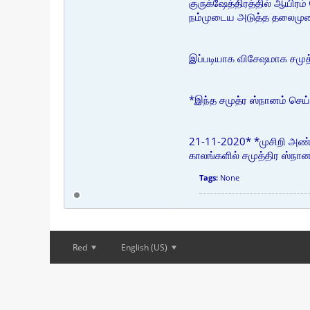
குருக்ஷேத்திரத்தில் ஆயிர
நம்முடைய அடுத்த தலைமுறைய
இப்படியாக விசேஷமாக சமுத்
*இந்த சமுத்ர ஸ்நானம் செய
21-11-2020* *முசிறி அண்ண
காலங்களில் சமுத்திர ஸ்நா
Tags:
None
Red
English (US)