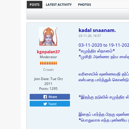
POSTS
LATEST ACTIVITY
PHOTOS
kadal snaanam.
23-11-20, 16:57
03-11-2020 to 19-11-20
*சமுத்திர ஸ்நானம்*
kgopalan37
*முசிறி அண்ணா தர்ம சாஸ்
Moderator
Crown
வரிசையில் ஷண்ணவதி தர்ப்பண
Join Date:
Tue Oct
என்பதை பார்த்துக் கொண்டு
2011
Posts:
1295
*இதற்கு நடுவில் சமுத்திர 
Share
Tweet
இதைப் பார்த்த பிறகு ஷண்ண
*பொதுவாக எந்த புண்ணிய ந