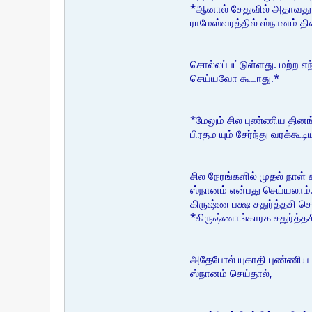
*ஆனால் சேதுவில் அதாவது ர
ராமேஸ்வரத்தில் ஸ்நானம் த
சொல்லப்பட்டுள்ளது. மற்ற 
செய்யவோ கூடாது.*
*மேலும் சில புண்ணிய தின
பிரதம யும் சேர்ந்து வரக்க
சில நேரங்களில் முதல் நா
ஸ்நானம் என்பது செய்யலாம்
கிருஷ்ண பக்ஷ சதுர்த்தசி ச
*கிருஷ்ணாங்காரக சதுர்த்தச
அதேபோல் யுகாதி புண்ணிய க
ஸ்நானம் செய்தால்,