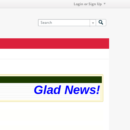
Login or Sign Up
Glad News! The we