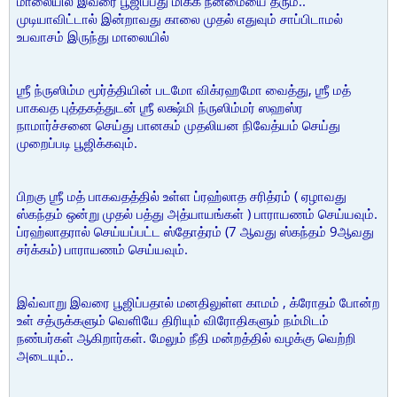
மாலையில் இவரை பூஜிப்பது மிக்க நன்மையை தரும்..
முடியாவிட்டால் இன்றாவது காலை முதல் எதுவும் சாப்பிடாமல்
உபவாசம் இருந்து மாலையில்
ஶ்ரீ ந்ருஸிம்ம மூர்த்தியின் படமோ விக்ரஹமோ வைத்து, ஶ்ரீ மத்
பாகவத புத்தகத்துடன் ஶ்ரீ லக்ஷ்மி ந்ருஸிம்மர் ஸஹஸ்ர
நாமார்ச்சனை செய்து பானகம் முதலியன நிவேத்யம் செய்து
முறைப்படி பூஜிக்கவும்.
பிறகு ஶ்ரீ மத் பாகவதத்தில் உள்ள ப்ரஹ்லாத சரித்ரம் ( ஏழாவது
ஸ்கந்தம் ஒன்று முதல் பத்து அத்யாயங்கள் ) பாராயணம் செய்யவும்.
ப்ரஹ்லாதரால் செய்யப்பட்ட ஸ்தோத்ரம் (7 ஆவது ஸ்கந்தம் 9ஆவது
சர்க்கம்) பாராயணம் செய்யவும்.
இவ்வாறு இவரை பூஜிப்பதால் மனதிலுள்ள காமம் , க்ரோதம் போன்ற
உள் சத்ருக்களும் வெளியே திரியும் விரோதிகளும் நம்மிடம்
நண்பர்கள் ஆகிறார்கள். மேலும் நீதி மன்றத்தில் வழக்கு வெற்றி
அடையும்..