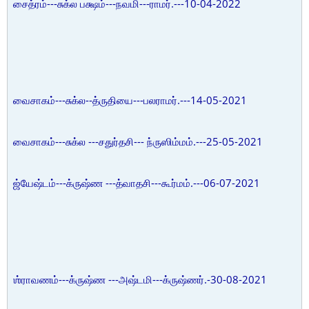
சைத்ரம்---சுக்ல பக்ஷம்---நவமி---ராமர்.---10-04-2022
வைசாகம்---சுக்ல--த்ருதியை---பலராமர்.---14-05-2021
வைசாகம்---சுக்ல ---சதுர்தசி--- ந்ருஸிம்மம்.---25-05-2021
ஜ்யேஷ்டம்---க்ருஷ்ண ---த்வாதசி---கூர்மம்.---06-07-2021
ஶ்ராவணம்---க்ருஷ்ண ---அஷ்டமி---க்ருஷ்ணர்.-30-08-2021