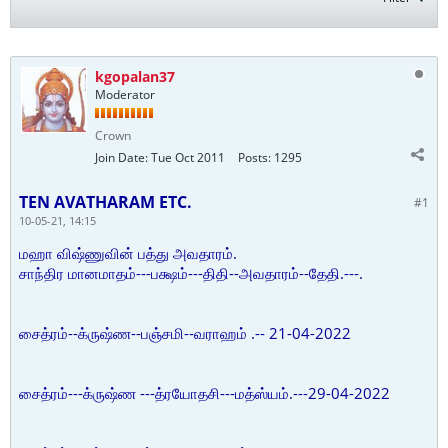
kgopalan37
Moderator
Crown
Join Date:
Tue Oct 2011
Posts:
1295
TEN AVATHARAM ETC.
#1
10-05-21, 14:15
மஹா விஷ்ணுவின் பத்து அவதாரம்.
சாந்திர மானமாதம்---பக்ஷம்---திதி--அவதாரம்--தேதி.---.
சைத்ரம்--க்ருஷ்ண--பஞ்சமி--வராஹம் .-- 21-04-2022
சைத்ரம்---க்ருஷ்ண ---த்ரயோதசி---மத்ஸ்யம்.---29-04-2022