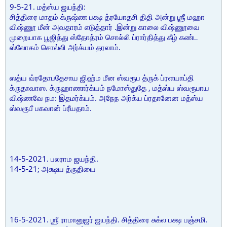
9-5-21. மத்ஸ்ய ஜயந்தி:
சித்திரை மாதம் க்ருஷ்ண பக்ஷ த்ரயோதசி திதி அன்று ஶ்ரீ மஹா
விஷ்ணூ மீன் அவதாரம் எடுத்தார் .இன்று காலை விஷ்ணூவை
முறையாக பூஜித்து ஸ்தோத்ரம் சொல்லி ப்ரார்தித்து கீழ் கண்ட
ஸ்லோகம் சொல்லி அர்க்யம் தரலாம்.
ஸத்ய வ்ரதோபதேசாய ஜிஹ்ம மீன ஸ்வரூப த்ருக் ப்ரளயாப்தி
க்ருதாவாஸ. க்ருஹாணார்க்யம் நமோஸ்துதே , மத்ஸ்ய ஸ்வரூபாய
விஷ்ணவே நம: இதமர்க்யம். அநேந அர்க்ய ப்ரதானேன மத்ஸ்ய
ஸ்வரூபீ பகவான் ப்ரீயதாம்.
14-5-2021. பலராம ஜயந்தி.
14-5-21; அக்ஷய த்ருதியை
16-5-2021. ஶ்ரீ ராமானுஜர் ஜயந்தி. சித்திரை சுக்ல பக்ஷ பஞ்சமி.