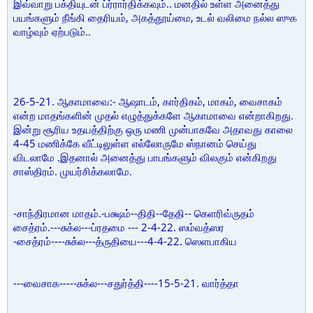
இவ்வாறு பக்தியுடன் ப்ர்ரார்திக்கவும்.. மனதில் உள்ள அனைத்து
பயங்களும் நீங்கி தைரியம், அகத்தூய்மை, உடல் வலிமை நல்ல ஸுக
வாழ்வும் ஏற்படும்..
26-5-21. ஆகாமாவை:- ஆஷாடம், கார்திகம், மாகம், வைசாகம்
என்ற மாதங்களின் முதல் எழுத்துக்களே ஆகாமாவை என்றாகிறது.
இன்று சூரிய உதயத்திற்கு ஒரு மணி முன்பாகவே அதாவது காலை
4-45 மணிக்கே வீட்டிலுள்ள எல்லோருமே ஸ்நானம் செய்து
விடலாமே .இதனால் அனைத்து பாபங்களும் விலகும் என்கிறது
சாஸ்திரம். முயர்சிக்கலாமே.
-சாந்திரமான மாதம்.-பக்ஷம்--திதி--தேதி-- கெளரிவ்ருதம்
சைத்ரம்.---சுக்ல---ப்ரதமை --- 2-4-22. ஸம்வத்ஸர
-சைத்ரம்----சுக்ல---த்ருதியை---4-4-22. ஸெளபாகிய
---வைசாக-----சுக்ல---சதுர்த்தி----15-5-21. வார்த்தா