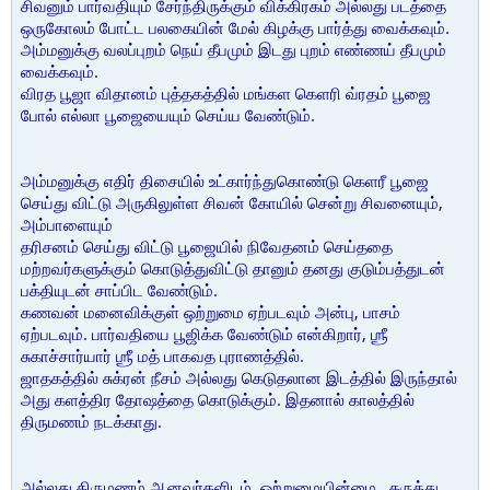
சிவனும் பார்வதியும் சேர்ந்திருக்கும் விக்கிரகம் அல்லது படத்தை
ஒருகோலம் போட்ட பலகையின் மேல் கிழக்கு பார்த்து வைக்கவும்.
அம்மனுக்கு வலப்புறம் நெய் தீபமும் இடது புறம் எண்ணய் தீபமும்
வைக்கவும்.
விரத பூஜா விதானம் புத்தகத்தில் மங்கள கெளரி வ்ரதம் பூஜை
போல் எல்லா பூஜையையும் செய்ய வேண்டும்.
அம்மனுக்கு எதிர் திசையில் உட்கார்ந்துகொண்டு கெளரீ பூஜை
செய்து விட்டு அருகிலுள்ள சிவன் கோயில் சென்று சிவனையும்,
அம்பாளையும்
தரிசனம் செய்து விட்டு பூஜையில் நிவேதனம் செய்ததை
மற்றவர்களுக்கும் கொடுத்துவிட்டு தானும் தனது குடும்பத்துடன்
பக்தியுடன் சாப்பிட வேண்டும்.
கணவன் மனைவிக்குள் ஒற்றுமை ஏற்படவும் அன்பு, பாசம்
ஏற்படவும். பார்வதியை பூஜிக்க வேண்டும் என்கிறார், ஶ்ரீ
சுகாச்சார்யார் ஶ்ரீ மத் பாகவத புராணத்தில்.
ஜாதகத்தில் சுக்ரன் நீசம் அல்லது கெடுதலான இடத்தில் இருந்தால்
அது களத்திர தோஷத்தை கொடுக்கும். இதனால் காலத்தில்
திருமணம் நடக்காது.
அல்லது திருமணம் ஆனவர்களிடம், ஒற்றுமையின்மை , கருத்து