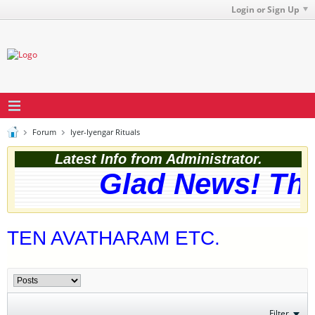
Login or Sign Up
Forum
Iyer-Iyengar Rituals
Latest Info from Administrator.
Glad News! The w
TEN AVATHARAM ETC.
Filter