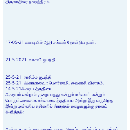
திருவாதிரை நக்ஷத்திரம்.
17-05-21 காலடியில் ஆதி சங்கரர் தோன்றிய நாள்.
21-5-2021. வாசவி ஜயந்தி.
25-5-21. நரசிம்ம ஜயந்தி
25-5-21. ஆகாமாவை;; பெளர்ணமி, வைகாசி விசாகம்.
14-5-21அக்ஷய த்ருதியை
அக்ஷயம் என்றால் குறையாதது என்றும் மங்களம் என்றும்
பொருள்..வைசாக சுக்ல பக்ஷ த்ருதியை அன்று இது வருகிறது.
இன்று புண்ணிய நதிகளில் நீராடுதல் ஏழைகளுக்கு தானம்
அளித்தல்;
அன்ன தானம், ஜல தானம், குடை,செருப்பு, வஸ்த்ரம், பசு, தங்கம்