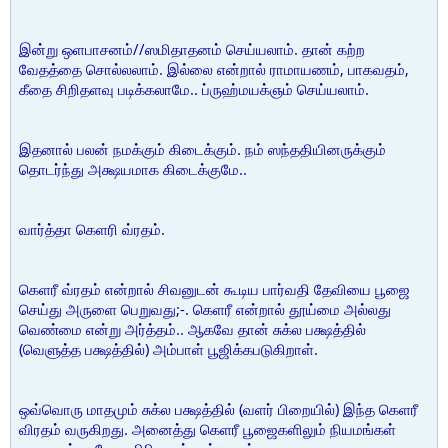
இன்று ஒளபாசனம்//ஸமிதாதனம் செய்யலாம். தான் கற்ற
வேதத்தை சொல்லலாம். இல்லை என்றால் ராமாயணம், பாகவதம்,
கீதை சிறிதளவு படிக்கலாமே.. ப்ருஹ்மயக்ஞம் செய்யலாம்.
இதனால் பலன் நமக்கும் கிடைக்கும். நம் ஸந்ததியினருக்கும்
தொடர்ந்து அக்ஷயமாக கிடைக்குமே..
வார்த்தா கெளரி வ்ரதம்.
கெளரீ வ்ரதம் என்றால் சிவனுடன் கூடிய பார்வதி தேவியை பூஜை
செய்து அருளை பெறுவது;-. கெளரீ என்றால் தூய்மை அல்லது
வெண்மை என்று அர்த்தம்.. ஆகவே தான் சுக்ல பக்ஷத்தில்
(வெளுத்த பக்ஷத்தில்) அம்பாள் பூஜிக்கபடுகிறாள்.
ஒவ்வொரு மாதமும் சுக்ல பக்ஷத்தில் (வளர் பிறையில்) இந்த கெளரீ
விரதம் வருகிறது. அனைத்து கெளரீ பூஜைகளிலும் நியமங்கள்