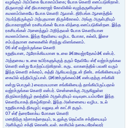
வழங்கும் அம்பிகை யோகாம்பிகை; யோக கௌரி எனப்படுகிறாள்.
திருவாரூர் ஸ்ரீ தியாகராஜர் கோவிலில் எழுந்தருளியுள்ள
கமலாம்பிகையே யோக கௌரி ஆவாள். திரிபங்க ஆசனத்தில்
அமர்ந்திருக்கும் அற்புதமான திருக்கோலம். அங்கு அருள்புரியும்
தியாகராஜரின் ரகசியங்கள் யோக வித்தை எனப்படுகின்றன. இந்த
ரகசியங்கள் அனைத்தும் அறிந்தவள் யோக கௌரியான
கமலாம்பிகை. இந்த தேவியை வழிபட யோகா, கல்வி, இசை
சம்பந்தமான கலைகளில் சிறந்து விளங்கலாம்.
06 ஸ்ரீ வஜ்ரச்ருங்கல கௌரி
உறுதியான, ஆரோக்கியமான உடலை â€œவஜ்ரதேகம்â€ என்பர்.
அத்தகைய உடலை உயிர்களுக்குத் தரும் தேவியே ஸ்ரீ வஜ்ரச்ருங்கல
கௌரி என்று போற்றப்படுகிறாள். கருட வாகனத்தில் பவனி வரும்
இந்த கௌரி சக்கரம், கத்தி ஆகியவற்றுடன் நீண்ட சங்கிலியையும்
கையில் ஏந்தியிருப்பாள். (â€œச்ருங்கலம்â€ என்பதற்கு சங்கிலி
என்று பொருள்.) வைரமயமான சங்கிலியைத் தாங்கியிருப்பதால்
வஜ்ரச்ருங்கல கௌரி என்பர். சென்னைக்கு அருகிலுள்ள
திருவொற்றியூர் தலத்தில் அருள்புரியும் வடிவுடையம்மனே இந்த
கௌரியாகத் திகழ்கிறாள். இந்த அன்னையை வழிபட உடல்
உறுதியாகத் திகழும்; வலுவுடன் காட்சி தரும்.
07 ஸ்ரீ த்ரைலோக்ய மோகன கௌரி
மனதிற்கு உற்சாகத்தையும், உடலுக்கு தெய்வீக சக்தியையும்
அளிக்கும் சக்தி கொண்டவள். காசியில் நளகூபரேஸ்வரர்