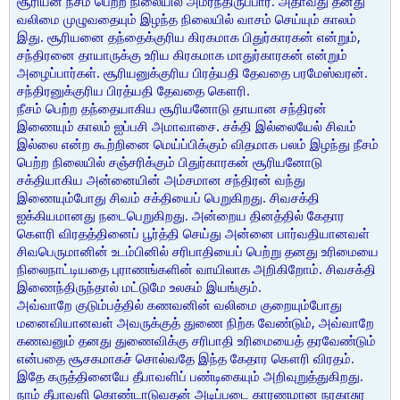
சூரியன் நீசம் பெற்ற நிலையில் அமர்ந்திருப்பார். அதாவது தனது
வலிமை முழுவதையும் இழந்த நிலையில் வாசம் செய்யும் காலம்
இது. சூரியனை தந்தைக்குரிய கிரகமாக பிதுர்காரகன் என்றும்,
சந்திரனை தாயாருக்கு உரிய கிரகமாக மாதுர்காரகன் என்றும்
அழைப்பார்கள். சூரியனுக்குரிய பிரத்யதி தேவதை பரமேஸ்வரன்.
சந்திரனுக்குரிய பிரத்யதி தேவதை கௌரி.
நீசம் பெற்ற தந்தையாகிய சூரியனோடு தாயான சந்திரன்
இணையும் காலம் ஐப்பசி அமாவாசை. சக்தி இல்லையேல் சிவம்
இல்லை என்ற கூற்றினை மெய்ப்பிக்கும் விதமாக பலம் இழந்து நீசம்
பெற்ற நிலையில் சஞ்சரிக்கும் பிதுர்காரகன் சூரியனோடு
சக்தியாகிய அன்னையின் அம்சமான சந்திரன் வந்து
இணையும்போது சிவம் சக்தியைப் பெறுகிறது. சிவசக்தி
ஐக்கியமானது நடைபெறுகிறது. அன்றைய தினத்தில் கேதார
கௌரி விரதத்தினைப் பூர்த்தி செய்து அன்னை பார்வதியானவள்
சிவபெருமானின் உடம்பினில் சரிபாதியைப் பெற்று தனது உரிமையை
நிலைநாட்டியதை புராணங்களின் வாயிலாக அறிகிறோம். சிவசக்தி
இணைந்திருந்தால் மட்டுமே உலகம் இயங்கும்.
அவ்வாறே குடும்பத்தில் கணவனின் வலிமை குறையும்போது
மனைவியானவள் அவருக்குத் துணை நிற்க வேண்டும், அவ்வாறே
கணவனும் தனது துணைவிக்கு சரிபாதி உரிமையைத் தரவேண்டும்
என்பதை சூசகமாகச் சொல்வதே இந்த கேதார கௌரி விரதம்.
இதே கருத்தினையே தீபாவளிப் பண்டிகையும் அறிவுறுத்துகிறது.
நாம் தீபாவளி கொண்டாடுவதன் அடிப்படை காரணமான நரகாசுர