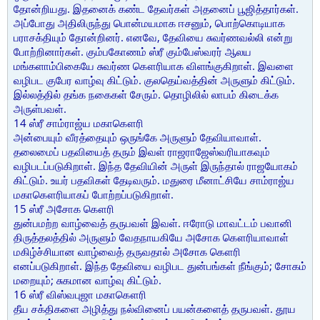
தோன்றியது. இதனைக் கண்ட தேவர்கள் அதனைப் பூஜித்தார்கள்.
அப்போது அதிலிருந்து பொன்மயமாக ஈசனும், பொற்கொடியாக
பராசக்தியும் தோன்றினர். எனவே, தேவியை சுவர்ணவல்லி என்று
போற்றினார்கள். கும்பகோணம் ஸ்ரீ கும்பேஸ்வரர் ஆலய
மங்களாம்பிகையே சுவர்ண கௌரியாக விளங்குகிறாள். இவளை
வழிபட குபேர வாழ்வு கிட்டும். குலதெய்வத்தின் அருளும் கிட்டும்.
இல்லத்தில் தங்க நகைகள் சேரும். தொழிலில் லாபம் கிடைக்க
அருள்பவள்.
14 ஸ்ரீ சாம்ராஜ்ய மகாகௌரி
அன்பையும் வீரத்தையும் ஒருங்கே அருளும் தேவியாவாள்.
தலைமைப் பதவியைத் தரும் இவள் ராஜராஜேஸ்வரியாகவும்
வழிபடப்படுகிறாள். இந்த தேவியின் அருள் இருந்தால் ராஜயோகம்
கிட்டும். உயர் பதவிகள் தேடிவரும். மதுரை மீனாட்சியே சாம்ராஜ்ய
மகாகௌரியாகப் போற்றப்படுகிறாள்.
15 ஸ்ரீ அசோக கௌரி
துன்பமற்ற வாழ்வைத் தருபவள் இவள். ஈரோடு மாவட்டம் பவானி
திருத்தலத்தில் அருளும் வேதநாயகியே அசோக கௌரியாவாள்
மகிழ்ச்சியான வாழ்வைத் தருவதால் அசோக கௌரி
எனப்படுகிறாள். இந்த தேவியை வழிபட துன்பங்கள் நீங்கும்; சோகம்
மறையும்; சுகமான வாழ்வு கிட்டும்.
16 ஸ்ரீ விஸ்வபுஜா மகாகௌரி
தீய சக்திகளை அழித்து நல்வினைப் பயன்களைத் தருபவள். தூய