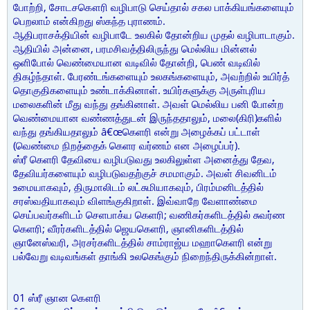
போற்றி, சோடசகௌரி வழிபாடு செய்தால் சகல பாக்கியங்களையும்
பெறலாம் என்கிறது ஸ்கந்த புராணம்.
ஆதிபராசக்தியின் வழிபாடே உலகில் தோன்றிய முதல் வழிபாடாகும்.
ஆதியில் அன்னை, பரமசிவத்திலிருந்து மெல்லிய மின்னல்
ஒளிபோல் வெண்மையான வடிவில் தோன்றி, பெண் வடிவில்
திகழ்ந்தாள். பேரண்டங்களையும் உலகங்களையும், அவற்றில் உயிர்த்
தொகுதிகளையும் உண்டாக்கினாள். உயிர்களுக்கு அருள்புரிய
மலைகளின் மீது வந்து தங்கினாள். அவள் மெல்லிய பனி போன்ற
வெண்மையான வண்ணத்துடன் இருந்ததாலும், மலை(கிரி)களில்
வந்து தங்கியதாலும் â€œகெளரி என்று அழைக்கப் பட்டாள்
(வெண்மை நிறத்தைக் கெளர வர்ணம் என அழைப்பர்).
ஸ்ரீ கெளரி தேவியை வழிபடுவது உலகிலுள்ள அனைத்து தேவ,
தேவியர்களையும் வழிபடுவதற்குச் சமமாகும். அவள் சிவனிடம்
உமையாகவும், திருமாலிடம் லட்சுமியாகவும், பிரம்மனிடத்தில்
சரஸ்வதியாகவும் விளங்குகிறாள். இவ்வாறே வேளாண்மை
செய்பவர்களிடம் செளபாக்ய கெளரி; வணிகர்களிடத்தில் சுவர்ண
கெளரி; வீரர்களிடத்தில் ஜெயகெளரி, ஞானிகளிடத்தில்
ஞானேஸ்வரி, அரசர்களிடத்தில் சாம்ராஜ்ய மஹாகெளரி என்று
பல்வேறு வடிவங்கள் தாங்கி உலகெங்கும் நிறைந்திருக்கின்றாள்.
01 ஸ்ரீ ஞான கௌரி