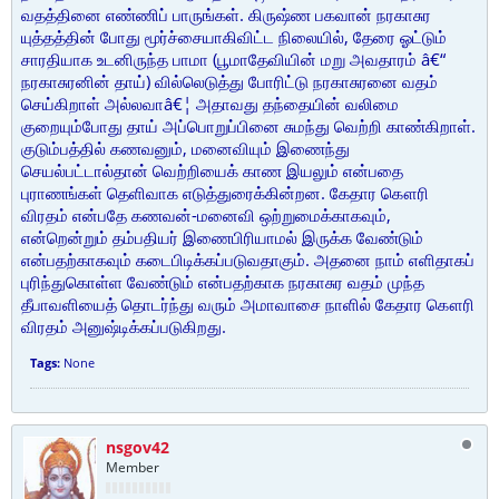
வதத்தினை எண்ணிப் பாருங்கள். கிருஷ்ண பகவான் நரகாசுர
யுத்தத்தின் போது மூர்ச்சையாகிவிட்ட நிலையில், தேரை ஓட்டும்
சாரதியாக உடனிருந்த பாமா (பூமாதேவியின் மறு அவதாரம் â€“
நரகாசுரனின் தாய்) வில்லெடுத்து போரிட்டு நரகாசுரனை வதம்
செய்கிறாள் அல்லவாâ€¦ அதாவது தந்தையின் வலிமை
குறையும்போது தாய் அப்பொறுப்பினை சுமந்து வெற்றி காண்கிறாள்.
குடும்பத்தில் கணவனும், மனைவியும் இணைந்து
செயல்பட்டால்தான் வெற்றியைக் காண இயலும் என்பதை
புராணங்கள் தெளிவாக எடுத்துரைக்கின்றன. கேதார கௌரி
விரதம் என்பதே கணவன்-மனைவி ஒற்றுமைக்காகவும்,
என்றென்றும் தம்பதியர் இணைபிரியாமல் இருக்க வேண்டும்
என்பதற்காகவும் கடைபிடிக்கப்படுவதாகும். அதனை நாம் எளிதாகப்
புரிந்துகொள்ள வேண்டும் என்பதற்காக நரகாசுர வதம் முந்த
தீபாவளியைத் தொடர்ந்து வரும் அமாவாசை நாளில் கேதார கௌரி
விரதம் அனுஷ்டிக்கப்படுகிறது.
Tags:
None
nsgov42
Member