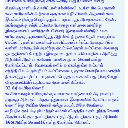
â€œஉலக உயிர்களுக்கு சக்தி கொடுப்பது நானேâ€ என்று
சிவபெருமானிடம் வாதிட்டாள் சக்திதேவி. உடனே சிவபெருமான்
உலக உயிர்களின் அறிவை ஒரு கணம் நீக்கினார். அதனால் உலக
இயக்கம் நின்று பெரும் குழப்பம் ஏற்பட்டது. அதைக்கண்ட தேவி,
உயிர்களுக்கு சக்தி மட்டுமே போதாது என்பதை உணர்ந்து
இறைவனைப் பணிந்தாள். பின்னர் இறைவன் மீண்டும் உலக
உயிர்களுக்கு ஞானமளித்து, அறிவின் திறனை தேவி உணரும்படி
செய்தார். தன் நாயகனிடம் வாதிட்டதால் ஏற்பட்ட தோஷம் நீங்க
வன்னி மரத்தடியில் அமர்ந்து தவம் செய்தாள் அம்பிகை. அவளது
தவத்தினைப் போற்றிய இறைவன், தன் உடலில் பாதியை அளித்து
அறிவின் அரசியாக்கினார். எனவே ஞான கௌரி என்று
போற்றப்பட்டாள். சிவாலயங்களில் அமைந்துள்ள அம்பாள்
சந்நிதியில் அருள்புரியும் அம்பிகையை, ஞான கௌரியாக மனதில்
நினைத்து வழிபட்டால் ஞானம் பெருகும், எண்ணியது நிறைவேறும்.
விஜயதசமியில் வழிபட கூடுதல் பலன் கிட்டும்.
02 ஸ்ரீ அமிர்த கௌரி
உலகில் வாழும் உயிர்களுக்கு வளமான வாழ்வையும் ஆயுளையும்
தருவது அமிர்தம். மிருத்யுஞ்ஜயரான இறைவனின் தேவியானதால்
கௌரிக்கு அமிர்த கௌரி என்று பெயர். இந்த தேவியை
வழிபடுவதால் ஆயுள் மற்றும் வம்சம் விருத்தியாகும். இந்த கௌரி
அருள்பாலிக்கும் தலம் திருக்கடவூர் ஆகும். திருக்கடவூர் அபிராமி
â€œஅமிர்த கௌரிâ€ என்று போற்றப்படுகிறாள்.