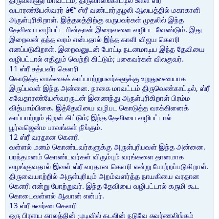
திருவள்ளூர் மாவட்டம், திருவாலங்காட்டில் உள்ள ஸ்ரீ
வடாரண்யேஸ்வரர் â€“ ஸ்ரீ வண்டார்குழலி ஆலயத்தில் மகாகாளி
அருள்புரிகிறாள். இத்தலத்திற்கு வருபவர்கள் முதலில் இந்த
தேவியை வழிபட்ட பின்தான் இறைவனை வழிபட வேண்டும். இது
இறைவன் தந்த வரம் என்பதால் இந்த காளி விஜய கௌரி
எனப்படுகிறாள். இறைவனுடன் போட்டி நடனமாடிய இந்த தேவியை
வழிபட்டால் எதிலும் வெற்றி கிட்டும்; பகைவர்கள் விலகுவர்.
11 ஸ்ரீ சத்யவீர கௌரி
கொடுத்த வாக்கைக் காப்பாற்றுபவர்களுக்கு உறுதுணையாக
இருப்பவள் இந்த அன்னை. நாகை மாவட்டம் திருவெண்காட்டில், ஸ்ரீ
சுவேதாரண்யேஸ்வரருடன் இணைந்து அருள்புரிகிறாள் பிரம்ம
வித்யாம்பிகை. இத்தேவியை வழிபட கொடுத்த வாக்கினைக்
காப்பாற்றும் திறன் கிட்டும்; இந்த தேவியை வழிபட்டால்
பூர்வஜென்ம பாவங்கள் நீங்கும்.
12 ஸ்ரீ வரதான கௌரி
வள்ளல் மனம் கொண்டவர்களுக்கு அருள்புரிபவள் இந்த அன்னை.
பரந்தமனம் கொண்டவர்கள் விரும்பும் வரங்களை தானமாக
வழங்குவதால் இவள் ஸ்ரீ வரதான கௌரி என்று போற்றப்படுகிறாள்.
திருவையாற்றில் அருள்புரியும் அறம்வளர்த்த நாயகியை வரதான
கௌரி என்று போற்றுவர். இந்த தேவியை வழிபட்டால் கருமி கூட
கொடைவள்ளல் ஆவான் என்பர்.
13 ஸ்ரீ சுவர்ண கௌரி
ஒரு பிரளய காலத்தின் முடிவில் கடலின் நடுவே சுவர்ணலிங்கம்