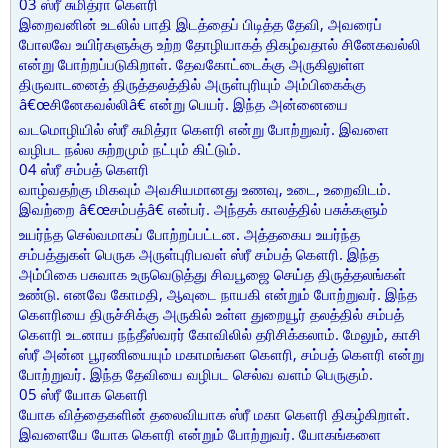
03 ஸ்ரீ சுமித்ரா கௌரி
இறைவனின் உடலில் பாதி இடத்தைப் பிடித்த தேவி, அவரைப்
போலவே உயிர்களுக்கு உற்ற தோழியாகத் திகழ்வதால் சினேகவல்லி
என்று போற்றப்படுகிறாள். தேவகோட்டைக்கு அருகிலுள்ள
திருவாடனைத் திருத்தலத்தில் அருள்புரியும் அம்பிகைக்கு
â€œசினேகவல்லிâ€ என்று பெயர். இந்த அன்னையை
வடமொழியில் ஸ்ரீ சுமித்ரா கௌரி என்று போற்றுவர். இவளை
வழிபட நல்ல சுற்றமும் நட்பும் கிட்டும்.
04 ஸ்ரீ சம்பத் கௌரி
வாழ்வதற்கு மிகவும் அவசியமானது உணவு, உடை, உறைவிடம்.
இவற்றை â€œசம்பத்â€ என்பர். அந்தக் காலத்தில் பசுக்களும்
உயர்ந்த செல்வமாகப் போற்றப்பட்டன. அத்தகைய உயர்ந்த
சம்பத்துகள் பெருக அருள்புரிபவள் ஸ்ரீ சம்பத் கௌரி. இந்த
அம்பிகை பசுவாக உருவெடுத்து சிவபூஜை செய்த திருத்தலங்கள்
உண்டு. எனவே கோமதி, ஆவுடை நாயகி என்றும் போற்றுவர். இந்த
கௌரியை திருச்சிக்கு அருகில் உள்ள துறையூர் தலத்தில் சம்பத்
கௌரி உடனாய நந்தீஸ்வரர் கோவிலில் தரிசிக்கலாம். மேலும், காசி
ஸ்ரீ அன்ன பூரணியையும் மகாமங்கள கௌரி, சம்பத் கௌரி என்று
போற்றுவர். இந்த தேவியை வழிபட செல்வ வளம் பெருகும்.
05 ஸ்ரீ யோக கௌரி
யோக வித்தைகளின் தலைவியாக ஸ்ரீ மகா கௌரி திகழ்கிறாள்.
இவளையே யோக கௌரி என்றும் போற்றுவர். யோகங்களை