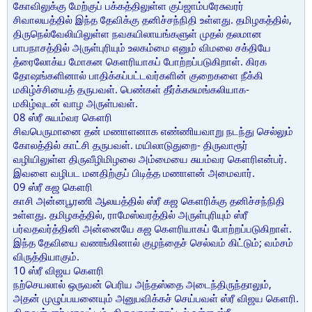
கோவிலுக்கு மேற்குப் பக்கத்திலுள்ள குப்ஜாம்பரேசுவரர்
சிவாலயத்தில் இந்த தேவிக்கு தனிச்சந்நிதி உள்ளது. தமிழகத்தில்,
திருநெல்வேலியிலுள்ள நவகயிலாயங்களுள் முதல் தலமான
பாபநாசத்தில் அருள்புரியும் உலகம்மை எனும் விமலை சக்தியே
த்ரைலோக்ய மோகன கௌரியாகப் போற்றப்படுகிறாள். கிரக
தோஷங்களினால் பாதிக்கப்பட்டவர்களின் குறைகளை நீக்கி
மகிழ்ச்சியைத் தருபவள். பெண்கள் தீர்க்கசுமங்கலியாக-
மகிழ்வுடன் வாழ அருள்பவள்.
08 ஸ்ரீ சுயம்வர கௌரி
சிவபெருமானை தன் மணாளனாக எண்ணியவாறு நடந்து செல்லும்
கோலத்தில் காட்சி தருபவள். மயிலாடுதுறை- திருவாரூர்
வழியிலுள்ள திருவீழிமிழலை அம்மையை சுயம்வர கௌரிஎன்பர்.
இவளை வழிபட மனதிற்குப் பிடித்த மணாளன் அமைவார்.
09 ஸ்ரீ கஜ கௌரி
காசி அன்னபூரணி ஆலயத்தில் ஸ்ரீ கஜ கௌரிக்கு தனிச்சந்நிதி
உள்ளது. தமிழகத்தில், ராமேஸ்வரத்தில் அருள்புரியும் ஸ்ரீ
பர்வதவர்த்தினி அன்னையே கஜ கௌரியாகப் போற்றப்படுகிறாள்.
இந்த தேவியை வணங்கினால் குழந்தைச் செல்வம் கிட்டும்; வம்சம்
விருத்தியாகும்.
10 ஸ்ரீ விஜய கௌரி
நற்செயலால் ஒருவன் பெரிய அந்தஸ்தை அடைந்திருந்தாலும்,
அதன் முழுப்பயனையும் அனுபவிக்கச் செய்பவள் ஸ்ரீ விஜய கௌரி.