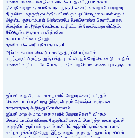
எண்ணங்களை மனதில் வளரச் செய்து, விருப்பங்களை
நிறைவேற்றுவதால் மனோரத பூர்த்தி கௌரி என்றும் போற்றுவர்.
திருவிடைமருதூர் தலத்தில் விளங்கும் ஒப்பிலாமுலையாள் எனும்
அதுல்ய குசலாம்பாள் அன்னையே மேற்சொன்ன கௌரியாகத்
திகழ்கிறாள். இந்த தேவியை வழிபட்டால் வேண்டியது கிட்டும்.
â€œஓம் ஸுபதாயை வித்மஹே
காம மாலின்யை தீமஹி
தன்னோ கெளரீ ப்ரசோதயாத்â€
அம்பிகையான கௌரி பலவித திருப்பெயர்களில்
எழுந்தருளியிருந்தாலும், பக்தியுடன் விரதம் மேற்கொண்டு மனதில்
எண்ணி வழிபட்டாலே போதும்; பதினாறு செல்வங்களையும் தருவாள்
ஐப்பசி மாத அமாவாசை நாளில் கேதாரகௌரி விரதம்
கொண்டாடப்படுகிறது. இந்த விரதம் அனுஷ்டிப்பதற்கான
காரணத்தை அறிந்து கொள்ளலாம்.
ஐப்பசி மாத அமாவாசை நாளில் கேதாரகௌரி விரதம்
கொண்டாடப்படுகிறது. ஜோதிடவியலைப் பொறுத்த வரை ஐப்பசி
மாதத்தில் சூரியன் துலாம் ராசியில் சஞ்சரிப்பதால் துலா மாதம்
என்றழைக்கப்படுகிறது. இந்த மாதம் முழுவதும் துலாம் ராசியில்