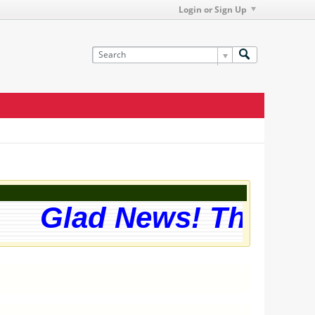
Login or Sign Up
Glad News! The webs