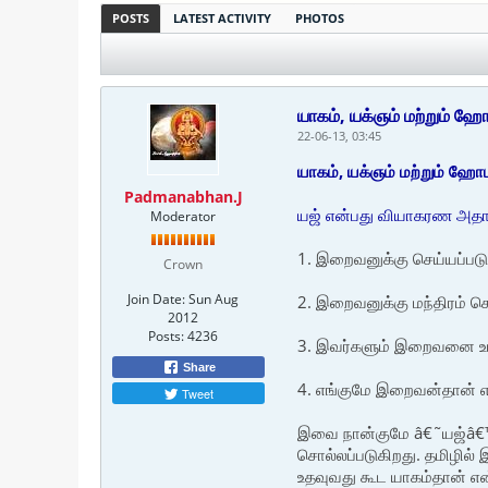
POSTS
LATEST ACTIVITY
PHOTOS
யாகம், யக்ஞம் மற்றும் ஹ
22-06-13, 03:45
யாகம், யக்ஞம் மற்றும் ஹோ
Padmanabhan.J
யஜ் என்பது வியாகரண அதா
Moderator
1. இறைவனுக்கு செய்யப்படு
Crown
Join Date:
Sun Aug
2. இறைவனுக்கு மந்திரம் ச
2012
Posts:
4236
3. இவர்களும் இறைவனை உட
Share
4. எங்குமே இறைவன்தான் எ
Tweet
இவை நான்குமே â€˜யஜ்â€
சொல்லப்படுகிறது. தமிழில்
உதவுவது கூட யாகம்தான் என்