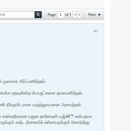
Page
of
1
Filter
#1
 மூலமாக அர்ப்பணித்தல்.
ாக்க உதவுகின்ற பொருட்களை தானமளித்தல்.
பிணி நீக்குமிடமான மருத்துவமனை அமைத்தல்.
ூஜா ஸஸ்கதிகரண யஜன தானேஷூ யஜ்â€™ என்பதாக
ுக்கும் கஷ்ட நிலையில் உள்ளவருக்கும் கொடுத்து