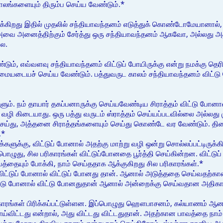
லங்களையும் திரும்ப செய்ய வேண்டும்.*
ுக்கிறது இதில் முதலில் சந்தியாவந்தனம் எடுத்துக் கொண்டோமேயானால், 
 அவை அனைத்திற்கும் சேர்த்து ஒரு சந்தியாவந்தனம் ஆகவோ, அல்லது அ
லை.
ும், எவ்வளவு சந்தியாவந்தனம் விட்டுப் போயிருக்கு என்று நமக்கு தெ
டையச் செய்ய வேண்டும். பத்துவருட காலம் சந்தியாவந்தனம் விட்டு போ
ம். நம் தாயார் தகப்பனாருக்கு செய்யவேண்டிய சிராத்தம் விட்டு போன
 வழி கிடையாது. ஒரு பத்து வருடம் ஸ்ராத்தம் செய்யப்படவில்லை அல்ல
 செய்து, அத்தனை சிராத்தங்களையும் செய்து கொண்டே வர வேண்டும். தின
.*
க்களுக்கு, விட்டுப் போனால் அதற்கு மாற்று வழி ஒன்று சொல்லப்பட்டிருக்க
்பொழுது, சில பரிகாரங்கள் விட்டுப்போனதை பூர்த்தி செய்கின்றன. விட்டு
்தையும் போக்கி, நாம் செய்ததாக ஆக்குகிறது சில பரிகாரங்கள்.*
 விட்டுப் போனால் விட்டுப் போனது தான். ஆனால் அடுத்ததை செய்வதற்க
விட்டு போனால் விட்டு போனதுதான் ஆனால் அன்றைக்கு செய்வதான அதிகா
ிகாரங்கள் பிரிக்கப்பட்டுள்ளன. இப்பொழுது ஹௌபாசனம், கல்யாணம் ஆன த
 போய்விட்டது என்றால், அது விட்டது விட்டதுதான். அதற்கான பாவத்தை ந