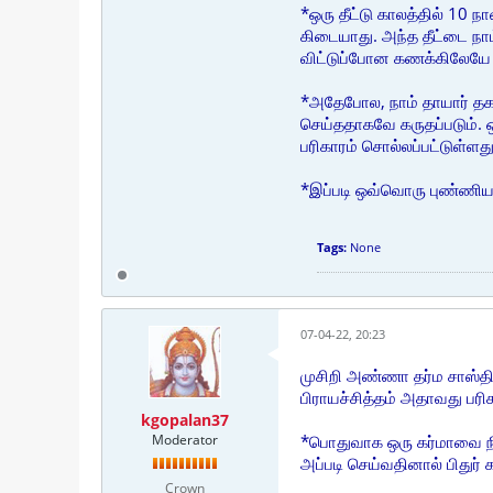
*ஒரு தீட்டு காலத்தில் 10 
கிடையாது. அந்த தீட்டை நா
விட்டுப்போன கணக்கிலேயே 
*அதேபோல, நாம் தாயார் தகப
செய்ததாகவே கருதப்படும். ஒ
பரிகாரம் சொல்லப்பட்டுள்ளது
*இப்படி ஒவ்வொரு புண்ணிய 
Tags:
None
07-04-22, 20:23
முசிறி அண்ணா தர்ம சாஸ்தி
பிராயச்சித்தம் அதாவது பர
kgopalan37
Moderator
*பொதுவாக ஒரு கர்மாவை நித்
அப்படி செய்வதினால் பிதுர
Crown