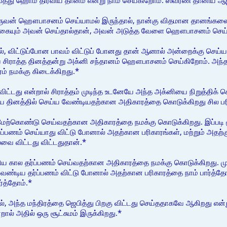
த்து ஹோம திரவிய தானம் என்று நாம் செய்கிறோம். ஸ்வர்ண தானிய ஆஜ்ய
ருவன் ஹௌபாசனம் செய்யாமல் இருந்தால், நான்கு விதமான தானங்களை
ான்கையும் அவன் செய்தால்தான், அவன் அடுத்த வேளை ஹௌபாசனம் செய்ய முட
், விட்டுப்போன பாவம் விட்டுப் போனது தான் ஆனால் அன்றைக்கு செய்ய
 சிராத்த தினத்தன்று அக்னி சந்தானம் ஹௌபாசனம் செய்கிறோம். அந்
ம் நமக்கு கிடைக்கிறது.*
 விட்டது என்றால் சிராத்தம் முடிந்த உடனேயே அந்த அக்னியை நிறுத்திக
ய தினத்தில் செய்ய வேண்டியதற்கான அதிகாரத்தை கொடுக்கிறது சில பர
 மேற்கொண்டு செய்வதற்கான அதிகாரத்தை நமக்கு கொடுக்கிறது. இப்படி மூ
பணம் செய்யாது விட்டு போனால் அதற்கான பரிகாரங்கள், மற்றும் அதற்கு
வை விட்டது விட்டதுதான்.*
 கால தர்ப்பணம் செய்வதற்கான அதிகாரத்தை நமக்கு கொடுக்கிறது. முதலி
்டிய தர்ப்பணம் விட்டு போனால் அதற்கான பரிகாரத்தை நாம் பார்த்தோம்
ர்த்தோம்.*
், அந்த மந்திரத்தை ஜெபித்து பிறகு விட்டது செய்ததாகவே ஆகிறது என
றால் அதில் ஒரு சூட்சுமம் இருக்கிறது.*