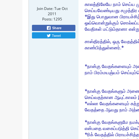
காலத்திலேயே நாம் செய்ய ம
Join Date:
Tue Oct
செய்யவேண்டியது சமுத்திர 
2011
*இது பொதுவான பிராயச்சித்
Posts:
1295
ஒவ்வொன்றுக்கும் சொல்லப்பட
வேதிகள் மட்டும்தானா என்று
Share
Tweet
சாஸ்திரத்தில், ஒரு வேதத்
காண்பித்துள்ளனர்.*
*நான்கு வேதங்களையும் அன
நாம் பிரம்மயஞ்யம் செய்யு
*நான்கு வேதங்களும் அனைவர
செய்வதற்கான ஆயுட்காலம் இ
*எல்லா வேதங்களையும் கற
வேதத்தை ஆவது நாம் அத்தை
*நான்கு வேதங்களுமே நமக்க
என்பதை வகைப்படுத்தி செய
*ரிக் வேதத்தில் பிராயச்சி