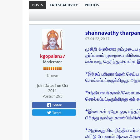
POSTS
LATEST ACTIVITY
PHOTOS
shannavathy tharpan
07-04-22, 20:17
முசிறி அண்ணா நம்முடைய தர
தர்ப்பணம் முறையை விரிவாகப
kgopalan37
என்பதை தெரிந்துகொள்ள இ
Moderator
*இந்தப் பரிகாரங்கள் செய்ய
Crown
சொல்லப்பட்டிருக்கிறது. அ
Join Date:
Tue Oct
2011
*சந்தியாவந்தனம்/ஹௌபாசனம்
Posts:
1295
சொல்லப்பட்டிருக்கிறது எக
Share
*இவைகள் ஏதோ ஒரு சந்தர்ப்ப
Tweet
பிரித்து நமக்கு காண்பிக்கின
*அதாவது சில நித்திய கர்மா
விட்டு போனால் அவை அனைத்த