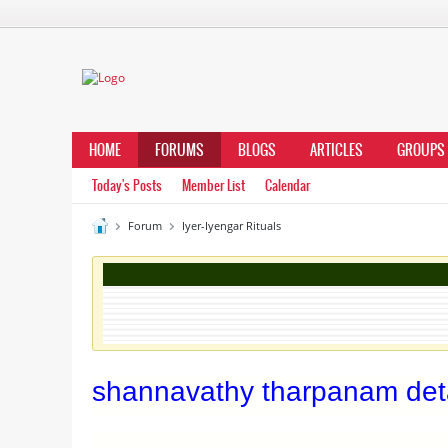
HOME
FORUMS
BLOGS
ARTICLES
GROUPS
Today's Posts
Member List
Calendar
Forum
Iyer-Iyengar Rituals
shannavathy tharpanam deta