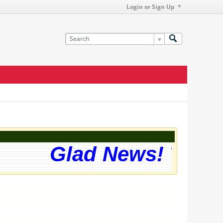
Login or Sign Up
Glad News! The webs