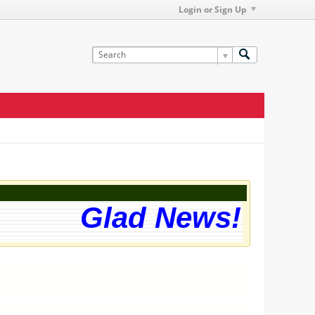
Login or Sign Up
Glad News! The w