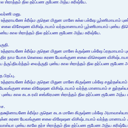
ல ஶ்ராத்தம் தில தர்ப்பண ருபேண அத்ய கரிஷ்யே.
ாவர்ணி மனு.
உத்தராயணே க்ரீஷ்ம ருதெள மிதுன மாஸே சுக்ல பக்ஷே பூர்ணிமாயாம் புண
விசேஷண விசிஷ்டாயாம் வர்தமானாயாம் பூர்ணிமாயாம் புண்ய திதெள (ப்ர
புண்ய கால ஶ்ராத்தம் தில தர்ப்பண ரூபேண அத்ய கரிஷ்யே.
ருதி.
 உத்தராயணே க்ரீஷ்ம ருதெள மிதுன மாஸே க்ருஷ்ண பக்ஷே ப்ரதமாயாம் ப
ேந்திர நாம யோக கெளலவ கரண யேவங்குண ஸகல விசெஷண விசிஷ்டாயாம் 
க்ஷய த்ருப்தியர்த்தம் வைத்ருதி புண்ய கால ஶ்ராத்தம் தில தர்ப்பண ரூபேண 
பிறப்பு.
உத்தராயணே க்ரீஷ்ம ருதெள மிதுன மாஸே கிருஷ்ண பக்ஷே சதுர்தஸ்யாம்
ங்குண ஸகல விஷேஷன விசிஷ்டாயாம் வர்த்த மானாயாம் ச துர்தஸ்யாம் ப
யன புண்ய கால கடக ரவி ஸங்கிரமண ஶ்ராத்தம் தில தர்ப்பண ரூபேண அத்ய 
சை.
 தக்ஷினாயணே க்ரீஷ்ம ருதெள கடக மாஸே கிருஷ்ண பக்ஷே அமாவாஸ்யாயா
்ன கரண யேவங்குண ஸகல விஷேஷன விசிஷ்டாயாம் வர்த்த மானாயம் அமாவ
ாவாஸ்யா புண்ய காலே தர்ச ஶ்ராத்தம் தில தர்ப்பண ரூபேண அத்ய கரிஷ்யே