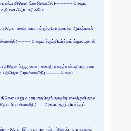
ண்ய திதெள (ப்ராசினாவீதி)------------ அக்ஷய
்பண ரூபேண அத்ய கரிஷ்யே.
திதெள ஸ்திர வாசர க்ருத்திகா நக்ஷத்ர ஆயுஷ்மான்
தி)--------- அக்ஷய த்ருப்தியர்த்தம் க்ருத யுகாதி
திதெள ப்ருகு வாசர சுவாதி நக்ஷத்ர வ்யதீபாத நாம
ிதெள (ப்ராசீனாவீதி) --------- அக்ஷய
திதெள பானு வாசர ஶதபிஷங் நக்ஷத்ர வைத்ருதி நாம
்ராசீனாவீதி) -----அக்ஷய த்ருப்தியர்த்தம்
்ய திதெள இந்து வாஸர பூர்வ ப்ரோஷ்டபதா நக்ஷத்ர