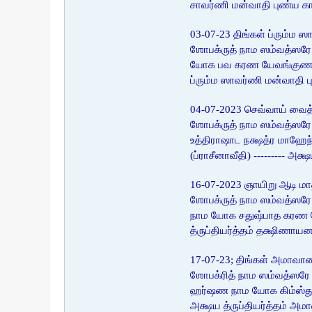
சாவர்ணி மன்வாதி புண்ய கா
03-07-23 திங்கள் ப்ரும்ம ஸ
ஶோபக்ருத் நாம ஸம்வத்ஸரே 
யோக பவ கரண யேவங்குண ஸகல 
ப்ரும்ம ஸாவர்ணி மன்வாதி 
04-07-2023 செவ்வாய் வைத்
ஶோபக்ருத் நாம ஸம்வத்ஸரே
உத்திராஷாட நக்ஷத்ர மாஹ
(ப்ராசீனாவீதி) --------- அ
16-07-2023 ஞாயிறு ஆடி மாத 
ஶோபக்ருத் நாம ஸம்வத்ஸரே 
நாம யோக சதுஷ்பாத கரண யேவ
த்ருப்தியர்த்தம் தக்ஷிணா
17-07-23; திங்கள் அமாவா
ஶோபக்ரித் நாம ஸம்வத்ஸரே
ஹர்ஷண நாம யோக கிம்ஸ்துக
அக்ஷய த்ருப்தியர்த்தம் அம