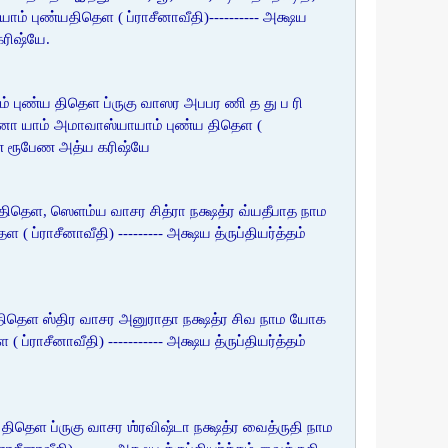
புண்யதிதெள ( ப்ராசீனாவீதி)---------- அக்ஷய
கரிஷ்யே.
புண்ய திதெள ப்ருகு வாஸர அபபர ணி த து ப ரி
னா யாம் அமாவாஸ்யாயாம் புண்ய திதெள (
ப்பண ரூபேண அத்ய கரிஷ்யே
திதெள, ஸெளம்ய வாசர சித்ரா நக்ஷத்ர வ்யதீபாத நாம
ாசீனாவீதி) --------- அக்ஷய த்ருப்தியர்த்தம்
 திதெள ஸ்திர வாசர அனுராதா நக்ஷத்ர சிவ நாம யோக
சீனாவீதி) ----------- அக்ஷய த்ருப்தியர்த்தம்
ிதெள ப்ருகு வாசர ஶ்ரவிஷ்டா நக்ஷத்ர வைத்ருதி நாம