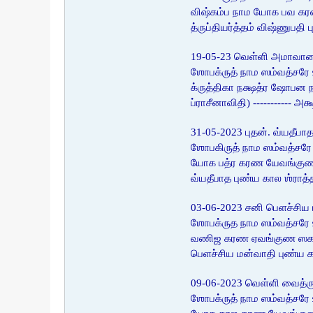
விஷ்கம்ப நாம யோக பவ கரண
த்ருப்தியர்த்தம் விஷ்ணுபத
19-05-23 வெள்ளி அமாவா
ஶோபக்ருத் நாம ஸம்வத்சரே
க்ருத்திகா நக்ஷத்ர ஷோப
ப்ராசீனாவிதி) ----------- 
31-05-2023 புதன். வ்யதீபாத
ஶோபகிருத் நாம ஸம்வத்சரே 
யோக பத்ர கரண யேவங்குண ஸக
வ்யதீபாத புண்ய கால ஶ்ராத
03-06-2023 சனி பெளச்சிய
ஶோபக்ருத நாம ஸம்வத்சரே 
வணிஜ கரண ஏவங்குண ஸகல விஷ
பெளச்சிய மன்வாதி புண்ய க
09-06-2023 வெள்ளி வைத்ரு
ஶோபக்ருத் நாம ஸம்வத்சரே 