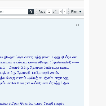
Page
of
1
Filter
#1
ய திதெள ப்ருகு வாஸர உத்திராஷாடா ததுபரி ஶ்ரவண
ாம் நவம்யாம் புண்ய திதெள ( ப்ராசீனாவீதி) ------
ரூபானாம் – அஸ்மத் பித்ரு பிதாமஹ ப்ரபிதாமஹானாம் -------
: அஸ்மத் மாத்ரு பிதாமஹி, ப்ரபிதாமஹிணாம், ----------------
ருத்ர ஆதித்ய ஸ்வரூபானாம் அஸ்மத் ஸ பத்னீக மாதாமஹ,
 புண்யகாலே மேஷ ரவி ஸங்கிரமண ஶ்ராத்தம் தில
புண்ய திதெள ஸெளம்ய வாசர ரேவதி நக்ஷத்ர