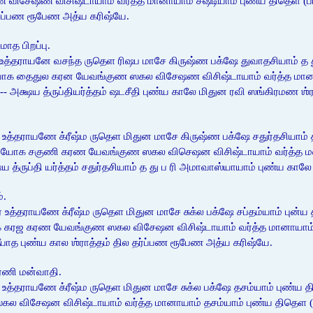
ேஷண விசிஷ்டாயாம் வர்த்த மானாயாம் சஷ்டியாம் புண்ய திதெள (ப்ராசீன
தர்ப்பண ரூபேண அத்ய கரிஷ்யே.
ாத பிறப்பு.
உத்தராயனே வசந்த ருதெள ரிஷப மாசே கிருஷ்ண பக்ஷே துவாதசியாம் த த
 யோக தைதுல கரன யேவங்குண ஸகல விசேஷண விசிஷ்டாயாம் வர்த்த மானாயா
----- அக்ஷய த்ருப்தியர்த்தம் ஷடசீதி புண்ய காலே மிதுன ரவி ஸங்கிரமண ஶ
உத்தராயணே க்ரீஷ்ம ருதெள மிதுன மாசே கிருஷ்ண பக்ஷே சதுர்தசியாம் 
 யோக சகுணி கரண யேவங்குண ஸகல விசெஷன விசிஷ்டாயாம் வர்த்த ம
அக்ஷய த்ருப்தி யர்த்தம் சதுர்தசியாம் த து ப ரி அமாவாஸ்யாயாம் புண்ய கா
்.
உத்தராயணே க்ரீஷ்ம ருதெள மிதுன மாசே சுக்ல பக்ஷே சப்தம்யாம் புன்ய த
 கரஜ கரண யேவங்குண ஸகல விசேஷன விசிஷ்டாயாம் வர்த்த மானாயாம் சப்த
யதீபாத புண்ய கால ஶ்ராத்தம் தில தர்ப்பண ரூபேண அத்ய கரிஷ்யே.
ர்ணி மன்வாதி.
உத்தராயணே க்ரீஷ்ம ருதெள மிதுன மாசே சுக்ல பக்ஷே தசம்யாம் புண்ய
ிசேஷன விசிஷ்டாயாம் வர்த்த மானாயாம் தசம்யாம் புண்ய திதெள ( ப்ராசீ