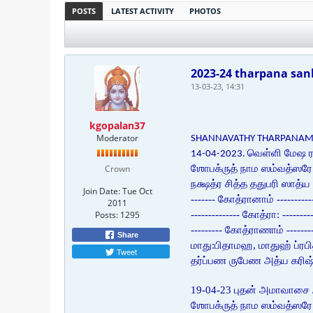
POSTS
LATEST ACTIVITY
PHOTOS
2023-24 tharpana sa
13-03-23, 14:31
kgopalan37
Moderator
SHANNAVATHY THARPANAM
வெள்ளி மேஷ ரவ
14-04-2023.
Crown
ஶோபக்ருத் நாம ஸம்வத்ஸரே
நக்ஷத்ர சித்த ததுபரி ஸாத
Join Date:
Tue Oct
------- கோத்ரானாம் ---------
2011
Posts:
1295
-------------- கோத்ரா: ------
--------- கோத்ராணாம் -------
Share
மாது:பிதாமஹ, மாதுஹ் ப்ரப
Tweet
தர்ப்பண ருபேண அத்ய கரிஷ
19-04-23 புதன் அமாவாசை 
ஶோபக்ருத் நாம ஸம்வத்ஸரே