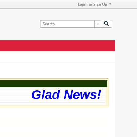
Login or Sign Up
Glad News! The web