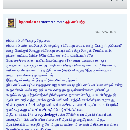
kgopalan37
started a topic
தற்பணம் பற்றி
04-07-24, 16:18
தர்ப்பணம் பற்றிய ஒரு சிந்தனை
தர்ப்பணம் என்ற வடமொழி சொல்லுக்கு சந்தோஷமடைதல் என்று பொருள். தர்ப்பயாமி
என்று சொல்லும்பொழுது சந்தோஷமடையுங்கள் என்று பொருள் கொள்ளலாம்.
ஜப்பான் நாட்டை சேர்ந்த இமொட்டோ என்ற ஆராய்ச்சியாளர் நீரில்
நேர்மறை சொற்களை பிரயோகித்தபொழுது நீரில் உள்ள மூலக்கூறுகள் ஒரு
முறைமையுடனும் ஒழுங்குடனும் வரிசைப்படுத்தப்படுவதை கண்டார். அதேசமயம்,
எதிர்மறை சொற்களை அந்த நீரில் பயன்படுத்தியபொழுது அந்த மூலக்கூறுகள்
தாறுமாறாக அமைந்ததைகண்டார்.
இந்த ஆராய்ச்சிதான் இந்த கட்டுரையின் அடித்தளம்.
தர்ப்பணம் செய்யும்பொழுது நீரை அதிகமாக விட்டு தர்ப்பணம் செய்யவேண்டும் என்று
கூறுவார்கள். அவ்வாறு தர்ப்பயாமி என்று நமது முன்னோர்களை முன்னிட்டு
கூறும்பொழுது அந்த சொற்கள் நீரின் மூலக்கூறுகளை சென்று அடைகின்றது. நீர்
ஆவியாக மாறி அந்த மூலக்கூறுகள் வளிமண்டலத்தில் கலக்கின்றன. அதாவது,
சந்தோஷமடையுங்கள் என்று நாம் கூறிய எண்ண அலைகள் ஆவியாக மாறிய நீரின்
மூலக்கூறுகளுடன் வளி மண்டலத்தில் சஞ்சரிக்கின்றன.
அதீத உளவியல் (Para psychology) என்ற பிரிவில் உள்ள ஆராய்ச்சியாளர்கள்
மரணத்தின் பின் மனிதனின் நிலை பற்றி ஆராய்ந்து வருகிறார்கள். அந்த
ஆராய்ச்சியில் மரணத்திற்கு பின் ஆழ்மன எண்ண அலைகள் அதிர்வுகளாக நிலை
பெறுகின்றன என்று நம்புகிறார்கள்.