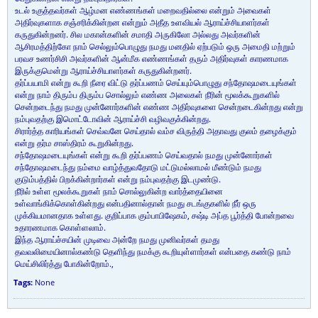
உடல் உகுத்தவர்கள் ஆழ்மன எண்ணங்கள் மறைவதில்லை என்றும் அவைகள்
அதிர்வுகளாக சஞ்சரிக்கின்றன என்றும் அதீத உளவியல் ஆராய்ச்சியாளர்கள்
கருதுகின்றனர். சில மகான்களின் சமாதி அருகிலோ அல்லது அவர்களின்
ஆசிரமத்திற்கோ நாம் செல்லும்பொழுது நமது மனதில் ஏற்படும் ஒரு அமைதி மற்றும்
பரவச உணர்சிசி அவர்களின் ஆன்மீக எண்ணங்கள் தரும் அதிர்வுகள் காரணமாக
இருக்குமென்று ஆராய்ச்சியாளர்கள் கருதுகின்றனர்.
தர்ப்பயாமி என்று கூறி நீரை விட்டு தர்ப்பணம் செய்யும்பொழுது சந்தோஷமடையுங்கள்
என்று நாம் திரும்ப திரும்ப சொல்லும் எண்ண அலைகள் நீரின் மூலக்கூறுகளில்
சென்றடைந்து நமது முன்னோர்களின் எண்ண அதிர்வுகளை சென்றடைகின்றது என்று
நம்புவதற்கு இமொட்டோவின் ஆராய்ச்சி வழிவகுக்கின்றது.
சிரார்த்த காரியங்கள் செவ்வனே செய்தால் வம்ச விருத்தி அதாவது குலம் தழைக்கும்
என்று தர்ம சாஸ்திரம் கூறுகின்றது.
சந்தோஷமடையுங்கள் என்று கூறி தர்ப்பணம் செய்வதால் நமது முன்னோர்கள்
சந்தோஷமடைந்து நம்மை வாழ்த்துவதோடு மட்டுமல்லாமல் மீண்டும் நமது
குடும்பத்தில் பிறக்கின்றார்கள் என்று நம்புவதற்கு இடமுண்டு.
நீரில் உள்ள மூலக்கூறுகள் நாம் சொல்லுகின்ற வார்த்தையினை
உள்வாங்கிக்கொள்கின்றது என்பதினால்தான் நமது சடங்குகளில் நீர் ஒரு
முக்கியமானதாக உள்ளது. குறிப்பாக கும்பாபிஷேகம், சஷ்டி அப்த பூர்த்தி போன்றவை
உதாரணமாக கொள்ளலாம்.
இந்த ஆராய்ச்சயின் முடிவை அன்றே நமது முனிவர்கள் தமது
தவவலிமையினால்கண்டு தெளிந்து நமக்கு கூறியுள்ளார்கள் என்பதை கண்டு நாம்
மெய்சிலிர்த்து போகின்றோம்.,
Tags:
None