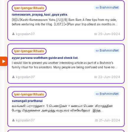
📜 BrahminsNet
Iyer-Iyengar Rituals
rameswaram, prayag, kasi ,gaya yatra.
[B][U]Kashi-Rameswaram Yatra.[/U][/B] Ram Ram A Few tips from my side,
before venturing into the Vlog. [LIST] [*]Plan your trip atleast six months in
adva
...
👤
kgopalan37
📅
25-Jun-2024
📜 BrahminsNet
Iyer-Iyengar Rituals
ayyar parvana sraththam guide and check list.
▶
I would like to present you another interesting article as part of a Brahmin’s
family ritual for his ancestors. Many people are being confused and have no
idea
...
👤
kgopalan37
📅
22-Jun-2024
📜 BrahminsNet
Iyer-Iyengar Rituals
sumangali prarthanai
சுமங்கலி ப்ரார்த்தனா. 5 பெண்டுகள் + கண்யா பெண். சிராத்ததின்
போது பித்ருக்களை அழைத்து வருபவர் விசுவேதேவர் . இந்த
விசுவேதேவருக்கு சிராத்த தினத்தின் போது சாப்பாடு
...
👤
kgopalan37
📅
21-Jun-2024