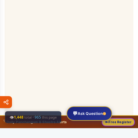
💬
Ask Question
👁
1,448
·
965
total
this page
✨
Daily Panchangam & Shastra Alerts
🔑
Free Register