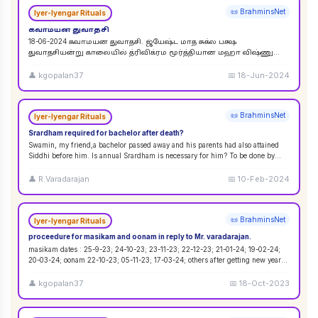
📜 BrahminsNet
Iyer-Iyengar Rituals
கவாமயன துவாதசி
18-06-2024 கவாமயன துவாதசி. ஜ்யேஷ்ட மாத சுக்ல பக்ஷ
துவாதசியன்று காலையில் த்ரிவிக்ரம மூர்த்தியான மஹா விஷ்ணு
படத்தை துளசி, மல்லிகை பூ ஆகியவற்றால் பூஜை ஸஹஸ்ர நாமா
...
👤
kgopalan37
📅
18-Jun-2024
📜 BrahminsNet
Iyer-Iyengar Rituals
Srardham required for bachelor after death?
Swamin, my friend,a bachelor passed away and his parents had also attained
Siddhi before him. Is annual Srardham is necessary for him? To be done by
whom? Requ
...
👤
R.Varadarajan
📅
10-Feb-2024
📜 BrahminsNet
Iyer-Iyengar Rituals
proceedure for masikam and oonam in reply to Mr. varadarajan.
masikam dates : 25-9-23; 24-10-23; 23-11-23; 22-12-23; 21-01-24; 19-02-24;
20-03-24; oonam 22-10-23; 05-11-23; 17-03-24; others after getting new year
...
👤
kgopalan37
📅
18-Oct-2023