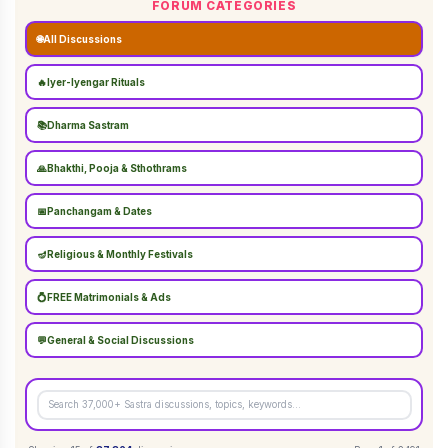
FORUM CATEGORIES
🌐
All Discussions
🔥
Iyer-Iyengar Rituals
📚
Dharma Sastram
🙏
Bhakthi, Pooja & Sthothrams
📅
Panchangam & Dates
🪔
Religious & Monthly Festivals
💍
FREE Matrimonials & Ads
💬
General & Social Discussions