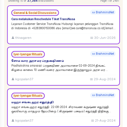
Showing
15
of
37,364
discussions
Page
1
of
2491
📜 BrahminsNet
General & Social Discussions
Cara melakukan Reschedule Tiket TransNusa
Layanan Customer Service TransNusa Hubungi layanan pelanggan TransNusa
di Indonesia di +6283800150086 atau [email]we.care@transnusa.co.id[/email].
Jam operasion
...
👤
thivagaren
📅
30-Jun-2026
📜 BrahminsNet
Iyer-Iyengar Rituals
சோம வார அரச மர ப்ரதக்ஷிணம்
Pradhakshina amavasai ப்ரதக்ஷிண அமாவாசை 02-09-2024 திங்கட்
கிழமை காலை 10 மணி வரை அமாவாசை இருந்தாலும் அரச மர
ப்ரதக்ஷிணம் செய்யலாம். 02-09-2024 அமாவாசை முழுவத
...
👤
kgopalan37
📅
29-Aug-2024
📜 BrahminsNet
Iyer-Iyengar Rituals
மஹா சங்கடஹர சதுர்த்தி
மஹா சங்கடஹர சதுர்த்தி. 22-08-2024. சிராவண க்ருஷ்ண சதுர்த்தி.
ஒவ்வொரு மாதமும் தேய்பிறை ( கிருஷ்ண பக்ஷம்) சதுர்த்தி திதிக்கு
ஸங்கட ஹர சதுர்த்தி எனப் பெயர். ஆனால
...
👤
kgopalan37
📅
21-Aug-2024