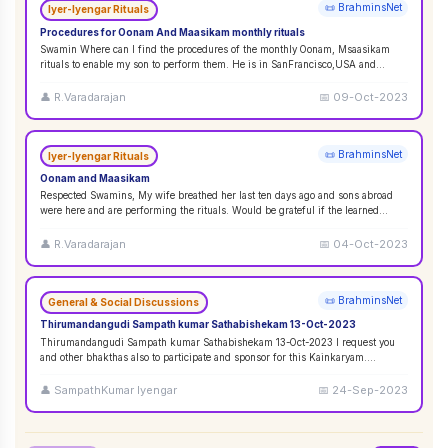
📜 BrahminsNet
Iyer-Iyengar Rituals
Procedures for Oonam And Maasikam monthly rituals
Swamin Where can I find the procedures of the monthly Oonam, Msaasikam
rituals to enable my son to perform them. He is in SanFrancisco,USA and
second son in Sin
...
👤
R.Varadarajan
📅
09-Oct-2023
📜 BrahminsNet
Iyer-Iyengar Rituals
Oonam and Maasikam
Respected Swamins, ​​​​​​My wife breathed her last ten days ago and sons abroad
were here and are performing the rituals. Would be grateful if the learned
Swami
...
👤
R.Varadarajan
📅
04-Oct-2023
📜 BrahminsNet
General & Social Discussions
Thirumandangudi Sampath kumar Sathabishekam 13-Oct-2023
Thirumandangudi Sampath kumar Sathabishekam 13-Oct-2023 I request you
and other bhakthas also to participate and sponsor for this Kainkaryam.
Ramanujavipra D
...
👤
SampathKumar Iyengar
📅
24-Sep-2023