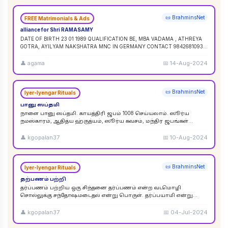
📜 BrahminsNet
FREE Matrimonials & Ads
alliance for Shri RAMASAMY
DATE OF BIRTH 23 01 1989 QUALIFICATION BE, MBA VADAMA , ATHREYA
GOTRA, AYILYAM NAKSHATRA MNC IN GERMANY CONTACT 9842681093 /
9840120854
...
👤
agama
📅
14-Aug-2024
📜 BrahminsNet
Iyer-Iyengar Rituals
பானு ஸப்தமி
நாளை பானு ஸப்தமி. காயத்திரி ஜபம் 1008 செய்யலாம். ஸூர்ய
நமஸ்காரம், ஆதித்ய ஹ்ருத்யம், ஸூர்ய கவசம், மந்திர ஜபங்கள்
செய்யலாம். இது ஸூர்ய கிரஹண புண்ய காலத்திற்கு ச
...
👤
kgopalan37
📅
10-Aug-2024
📜 BrahminsNet
Iyer-Iyengar Rituals
தற்பணம் பற்றி
தர்ப்பணம் பற்றிய ஒரு சிந்தனை தர்ப்பணம் என்ற வடமொழி
சொல்லுக்கு சந்தோஷமடைதல் என்று பொருள். தர்ப்பயாமி என்று
சொல்லும்பொழுது சந்தோஷமடையுங்கள் என்று பொருள்
கொள்ளலாம்
...
👤
kgopalan37
📅
04-Jul-2024