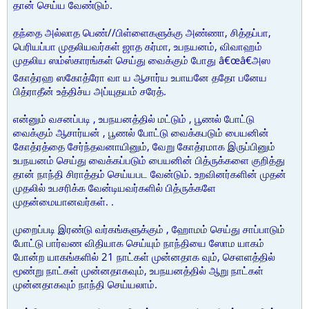
தான் செய்ய வேண்டும்.
தந்தை அல்லாத பெண்//பிள்ளைகளுக்கு அண்ணா, சித்தப்பா,
பெரியப்பா முதலியவர்கள் ஜாத கர்மா, உபநயனம், விவாஹம்
முதலிய ஸம்ஸ்காரங்கள் செய்து வைக்கும் போது â€œâ€அஸ
கோத்ரஹ ஸகோத்ரோ வா ய ஆசார்ய உபாயனே ததோ பனேய
பித்ராதீன் உத்திச்ய அப்யுதயம் சரேத்.
என்னும் வசனப்படி , உபநயனத்தில் மட்டும் , பூணல் போட்டு
வைக்கும் ஆசார்யன் , பூணல் போட்டு வைக்கபடும் பையனின்
கோத்ரத்தை சேர்ந்தவனாயினும், வேறு கோத்ரமாக இருப்பினும்
உபநயனம் செய்து வைக்கப்படும் பையனின் பித்ருக்களை குறித்து
தான் நாந்தி சிராத்தம் செய்யபட வேன்டும். உறவினர்களின் முதன்
முதலில் உபசரிக்க வேன்டியவர்களில் பித்ருக்களே
முதன்மையானவர்கள். .
முறைப்படி இரண்டு வர்கங்களுக்கும் , ஹோமம் செய்து சாப்பாடும்
போட்டு பார்வண விதியாக செய்யும் நாந்தியை ஸோம யாகம்
போன்ற யாகங்களில் 21 நாட்கள் முன்னதாக வும், செளளத்தில்
மூண்று நாட்கள் முன்னதாகவும், உபநயனத்தில் ஆறு நாட்கள்
முன்னதாகவும் நாந்தி செய்யலாம்.