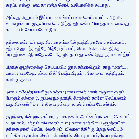
கருப்பு எள்ளு, ஸ்வதா என்ற சொல் உபயோகிக்க கூடாது.
அல்லது ஹோமம் இல்லாமல் சங்கல்பமாக செய்யலாம். . அரிசி,
வாழைக்காய் முதலியன கொடுத்து ஹிரண்ய சிராத்தமாக வாவது
கட்டாயம் செய்ய வேன்டும்.
தந்தை உள்ளவர் ஒரு சில காலங்களில் நாந்தி தானே செய்யலாம்.
உத்வாஹே புத்ர ஜந்நே பித்ரேஷ்ட்யாம், ஸெளமிகே மகே தீர்தே
ப்ராஹ்மண ஆயாதே ஷடே தே ஜீவத: பிது: என்கிறது தர்ம சாஸ்த்ரம்.
பிறந்த குழந்தைக்கு செய்யபடும் ஜாத கர்மாவிலும். சாதுர்மாஸ்ய,
யாக, ஸாகமேத, பர்வா பித்ர்யேஷ்டியிலும், , ஸோம யாகத்திலும்,
காசி முதலிய
புண்ய க்ஷேத்ரங்களிலும் உத்தமரான ப்ராஹ்மணர் வருகை தரும்
போதும் தந்தை இருப்பவரும் நாந்தி சிராத்தம் தானே செய்யலாம்..
ஒரு சில வற்றில் நாந்தியை தந்தை தான் செய்ய வேண்டும்.
குழந்தையின் ஜாத கர்மா, நாமகரணம், அன்ன ப்ராசனம், செளளம்,
உபநயனம், மற்றும் விவாஹம் வரை உள்ள நாந்தியை குழந்தயின்
தந்தை தான் செய்ய வேன்டும். விவாஹத்திற்கு பிறகு செய்யும்
நாந்தியை தானே செய்ய வேன்டும். விவாஹ நாந்தியை தந்தை