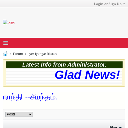
Login or Sign Up
Forum
Iyer-Iyengar Rituals
Latest Info from Administrator.
Glad News! Th
நாந்தி --சீமந்தம்.
Filter