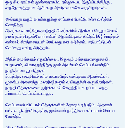
ஒரு சில நாட்கள் முன்னதாகவே நம்முடைய இருப்பிடத்திற்கு ,
ஸந்தோஷத்துடன் ஆசி கூற அவர்களாகவே வருகிறார்கள்..
அவ்வாறு வரும் அவர்களுக்கு சாப்பாடு போட்டு நல்ல வஸ்த்ரம்
கொடுத்து
அவர்களை ஸந்தோஷபடுத்தி அவர்களின் ஆசியை பெறும் செயல்
தான் நாந்தி.முன்னோர்களின் அநுக்கிரஹம் கிட்டும்â€¦ ச்ராத்தம்
என்றால் சிரத்தையுடன் செய்வது என அர்த்தம்.. ஈடுபாட்டுடன்
செய்வது என்று அர்த்தம்..
இதில் அமங்களம் எதுமில்லை.. இதுவும் மங்களமானதுதான்.
உபநயனம், விவாஹத்திற்கு முன் அவச்யம் செய்ய வேண்டும்.
நாநிஷ்ட்வா து பித்ரூன்
ச்ராத்தே, வைதிகம் கர்ம ஸமாசரேத், என்பதாக ஆபஸ்தம்பர்,
முதலிய அனைத்து மஹரிஷிகளும் வலியுருத்தி கூறுகிறார்கள்.
நாந்தி பித்ருக்களை பூஜிக்காமல் வேதத்தில் கூறப்பட்ட எந்த
கர்மாவும் செய்யக்கூடாது. .
செய்யாமல் விட்டால் பித்ருக்களின் தோஷம் ஏற்படும். ஆதலால்
மங்கள நிகழ்ச்சிகளுக்கு முன்னால் நாந்தியை கட்டாயம் செய்ய
வேன்டும்.
â€œâ€ஸீமந்த, வ்ருத, செளள நாமகரண, அன்னப்ராசனோபாயன ,