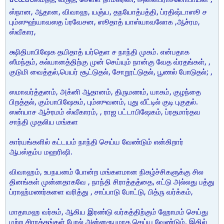
ஸ்நான, ஆதான, விவாஹ, யஞ்ய, தநயோத்பத்தி, ப்ரதிஷ்டாஸூ ச
பும்ஸுஹ்யாவஸத ப்ரவேசன, ஸூதாத் யாஸ்யாவலோக ,ஆச்ரம,
ஸ்வீகார,
க்ஷிதிபாபிஷேக தயிதாத் யர்தெள ச நாந்தி முகம். என்பதாக
ஸீமந்தம், கல்யானத்திற்கு முன் செய்யும் நான்கு வேத வ்ரதங்கள், ,
குடுமி வைத்தல்,பெயர் சூட்டுதல், சோறூட்டுதல், பூணல் போடுதல்; ,
ஸமாவர்த்தனம், அக்னி ஆதானம், திருமணம், யாகம், குழந்தை
பிறத்தல், கும்பாபிஷேகம், பும்ஸுவனம், புது வீட்டில் குடி புகுதல்.
ஸன்யாச ஆச்ரமம் ஸ்வீகாரம், , ராஜ பட்டாபிஷேகம், ப்ரதமார்தவ
சாந்தி முதலிய மங்கள
கார்யங்களில் கட்டயம் நாந்தி செய்ய வேண்டும் என்கிறார்
ஆபஸ்தம்ப மஹரிஷி.
விவாஹம், உபநயனம் போன்ற மங்களமான நிகழ்ச்சிகளுக்கு சில
தினங்கள் முன்னதாகவே , நாந்தி சிராத்தத்தை, எட்டு அல்லது பத்து
ப்ராஹ்மணர்களை வரித்து , சாப்பாடு போட்டு, பித்ரு வர்க்கம்,
மாதாமஹ வர்கம், ஆகிய இரண்டு வர்கத்திற்கும் ஹோமம் செய்து
மற்ற சிராத்தங்கள் போல் அன்னரூபமாக செய்ய வேண்டும். இதில்