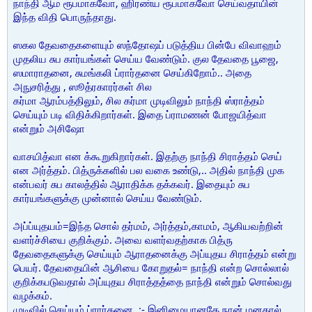
நாந்தி ஆம ரூபமாகவோ, ஹிரண்ய ரூபமாகவோ செய்வதாயின்
இந்த விதி பொருந்தாது.
ஸகல தேவதைகளையும் ஸந்தோஷப் படுத்திய பின்பே விவாஹம்
முதலிய சுப கார்யங்கள் செய்ய வேண்டும். குல தேவதை பூஜை,
ஸமாராதனை, சுமங்கலி ப்ரார்தனை செய்கிறோம்.. அதை
அநுசரித்து , ஸூத்ரகாரர்கள் சில
கர்மா ஆரம்பத்திலும், சில கர்மா முடிவிலும் நாந்தி ஸ்ராத்தம்
செய்யும் படி விதிக்கிறார்கள். இதை ப்ராமணன் போஜயித்வா
என்றும் அசிஷோ
வாசயித்வா என க்கூறுகிறார்கள். இதற்கு நாந்தி சிராத்தம் செய்
என அர்த்தம். பித்ருக்களில் பல வகை உண்டு,.. அதில் நாந்தி முக
என்பவர் சுப காலத்தில் ஆராதிக்க தக்கவர். இதையும் சுப
கார்யங்களுக்கு முன்னால் செய்ய வேண்டும்.
அப்ப்யுதயம்=இந்த சொல் தர்மம், அர்த்தம்,காமம், ஆகியவற்றின்
வளர்ச்சியை குறிக்கும். அவை வளர்வதற்காக பித்ரு
தேவதைகளுக்கு செய்யும் ஆராதனைக்கு அப்யுதய சிராத்தம் என்று
பெயர். தேவதையின் ஆசியை கோறுதல்= நாந்தி என்ற சொல்லால்
குறிக்கபடுவதால் அப்யுதய சிராத்தத்தை நாந்தி என்றும் சொல்வது
வழக்கம்.
முடிவில் செய்யும் ப்ரார்தனை. :- இனிமையானதே நான் மனதால்