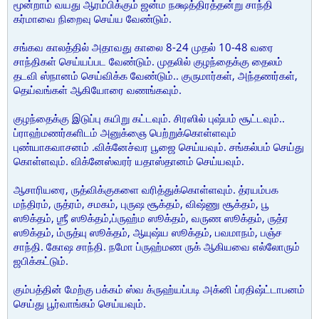
மூன்றாம் வயது ஆரம்பிக்கும் ஜன்ம நக்ஷத்திரத்தன்று சாந்தி
கர்மாவை நிறைவு செய்ய வேண்டும்.
சங்கவ காலத்தில் அதாவது காலை 8-24 முதல் 10-48 வரை
சாந்திகள் செய்யப்பட வேண்டும். முதலில் குழந்தைக்கு தைலம்
தடவி ஸ்நானம் செய்விக்க வேண்டும்.. குருமார்கள், அந்தணர்கள்,
தெய்வங்கள் ஆகியோரை வணங்கவும்.
குழந்தைக்கு இடுப்பு கயிறு கட்டவும். சிரஸில் புஷ்பம் சூட்டவும்..
ப்ராஹ்மணர்களிடம் அனுக்ஞை பெற்றுக்கொள்ளவும்
புண்யாகவாசனம் .விக்னேச்வர பூஜை செய்யவும். சங்கல்பம் செய்து
கொள்ளவும். விக்னேஸ்வரர் யதாஸ்தானம் செய்யவும்.
ஆசாரியரை, ருத்விக்குகளை வரித்துக்கொள்ளவும். த்ரயம்பக
மந்திரம், ருத்ரம், சமகம், புருஷ சூக்தம், விஷ்ணு சூக்தம், பூ
ஸூக்தம், ஶ்ரீ ஸூக்தம்,ப்ருஹ்ம ஸூக்தம், வருண ஸூக்தம், ருத்ர
ஸூக்தம், ம்ருத்யு ஸூக்தம், ஆயுஷ்ய ஸூக்தம், பவமாநம், பஞ்ச
சாந்தி. கோஷ சாந்தி. நமோ ப்ருஹ்மண ருக் ஆகியவை எல்லோரும்
ஜபிக்கட்டும்.
கும்பத்தின் மேற்கு பக்கம் ஸ்வ க்ருஹ்யப்படி அக்னி ப்ரதிஷ்ட்டாபனம்
செய்து பூர்வாங்கம் செய்யவும்.