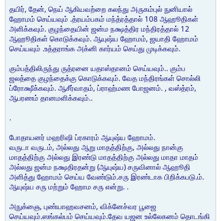
தயிர், தேன், நெய் ஆகியவற்றை கலந்து அருகம்புல் நுனியால்
ஹோமம் செய்யவும் .த்ரயம்பகம் மந்த்ரத்தால் 108 ஆஹூதிகள்
அளிக்கவும். குழந்தையின் ஜன்ம நக்ஷத்திர மந்திரத்தால் 12
ஆஹூதிகள் கொடுக்கவும். ஆயுஷ்ய ஹோமம், ஜயாதி ஹோமம்
செய்யவும் .உத்தராங்க அக்னி கார்யம் செய்து முடிக்கவும்.
கும்பத்திலிருந்து ருத்ரனை யதாஸ்தானம் செய்யவும்.. கும்ப
ஜலத்தை குழந்தைக்கு கொடுக்கவும். வேத மந்திரங்கள் சொல்லி
ப்ரோக்ஷீக்கவும். ஆசீர்வாதம், ப்ராஹ்மண போஜனம். , வஸ்த்ரம்,
ஆபரணம் தானமளிக்கவும்..
.
போதாயனர் மஹரிஷி ப்ரகாரம் ஆயுஷ்ய ஹோமம்.
வருடா வருடம், அல்லது ஆறு மாதத்திற்கு, அல்லது நான்கு
மாதத்திற்கு அல்லது இரண்டு மாதத்திற்கு அல்லது மாதா மாதம்
அல்லது ஜன்ம நக்ஷதிரதன்று (ஆயுஷ்ய) சருவினால் ஆஹூதி
அளித்து ஹோமம் செய்ய வேண்டும்.சரு இரண்டாக பிறிக்கபடு.ம்.
ஆயுஷ்ய சரு மற்றும் ஹோம சரு என்று. .
அநுக்ஞை, புண்யாஹவசனம், விக்னேச்வர பூஜை
செய்யவும்.ஸங்கல்பம் செய்யவும்.தேவ யஜன உல்லேகனம் தொடங்கி