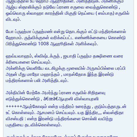
ஆஜ்யத்தால் உப ஹோம ஆஹூதிகள். அளித்திடுக. அக்னிக்கும்
ஆஜ்ய ஸ்தாலிக்கும் நடுவே ப்ராண சருவை வைத்துகொண்டு ,
ஒவ்வொரு ஸ்வாஹா காரத்தின் மிகுதி நெய்யை ( ஸம்பாத) சருவில்
விடவும்.
யோ ப்ருஹ்மா ப்ருஹ்மண் என்று தொடங்கும் எட்டு மந்திரங்களால்
ஹோமம். ருத்விக்குகள் வரிக்கப்பட்ட எண்ணிக்கையை கொண்டு
பிரித்துகொண்டு 1008 ஆஹூதிகள் அளிக்கவும்.
ஹவ்யவாஹம், ஸ்விஷ்டக்ருத் , ஜயாதி ப்ருஹ்ம தக்ஷிணை வரை
க்ரியைகளை செய்யவும்.
அக்னிக்கு வெளியே வடகிழக்கு மூலையில் அருகம்பில்லை பரப்பி
அதன் மீது மாநோ மஹாந்தம் , மாநஸ்தோக இந்த இரண்டு
மந்திரங்களால் பலி அளித்திடவும்.
அக்நியின் மேற்கே அமர்ந்து ப்ராண சருவில் சிறிதளவு
எடுத்துக்கொண்டு , â€œâ€ஆயுரஸி விஸ்வாயுரஸி
++++++ஆயுர்கோஷம் என்ற மந்திரம் உரைத்து , குடும்பத்தாருடன்
உட் கொள்ளவும். ஆசமனம் செய்யவும். யத இந்திர,,, ஸ்வஸ்திதா
விசஸ்பதி : என்ற இரண்டு மந்திரங்களை சொல்லி வயிற்று
பகுதியை தடவிக்கொள்ளவும்.
குழந்தைக்கு க்ரஹ தோஷமோ, ஜ்வரம் போன்ற உபாதைகளோ