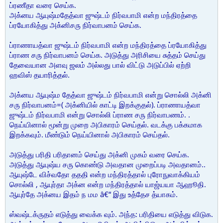
ப்ரணீதா வரை செய்க.
அக்னய ஆயுஷ்மதேத்வா ஜுஷ்டம் நிர்வபாமி என்ற மந்திரத்தை
ப்ரயோகித்து அக்னிசரு நிர்வாபனம் செய்க.
ப்ராணாயத்வா ஜுஷ்டம் நிர்வபாமி என்ற மந்திரத்தை ப்ரயோகித்து
ப்ராண சரு நிர்வாபனம் செய்க. அடுத்து அரிசியை சுத்தம் செய்து
தேவையான அளவு ஜலம் அல்லது பால் விட்டு அடுப்பில் ஏற்றி
ஹவிஸ் தயாரித்தல்.
அக்னய ஆயுஷ்ம தேத்வா ஜுஷ்டம் நிர்வபாமி என்று சொல்லி அக்னி
சரு நிர்வாபனம்=( அக்னியில் காட்டி இறக்குதல்). ப்ராணாயத்வா
ஜுஷ்டம் நிர்வபாமி என்று சொல்லி ப்ராண சரு நிர்வாபணம். .
நெய்யினால் மூன்று முறை அபிகாரம் செய்தல். வடக்கு பக்கமாக
இறக்கவும். மீண்டும் நெய்யினால் அபிகாரம் செய்தல்.
அடுத்து பரிதி பரிதானம் செய்து அக்னி முகம் வரை செய்க.
அடுத்து ஆயுஷ்ய சரு கொண்டு அவதான முறைப்படி அவதானம்..
ஆயுஷ்டே விச்வதோ தததி என்ற மந்திரத்தால் புரோநுவாக்கியம்
சொல்லி , ஆயுர்தா அக்ன என்ற மந்திரத்தால் யாஜ்யயா ஆஹூதி.
ஆயுர்தே அக்னய இதம் ந மம â€“ இது உத்தேச த்யாகம்.
ஸ்வஷ்டக்ருதம் எடுத்து வைக்க வும். அந்த: பரிதியை எடுத்து விடுக.