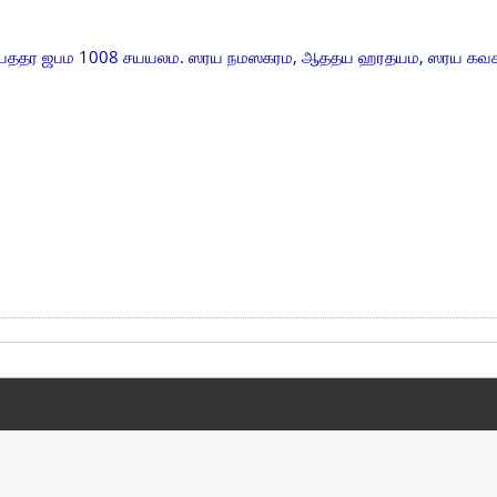
 கயததர ஜபம 1008 சயயலம. ஸரய நமஸகரம, ஆததய ஹரதயம, ஸரய க