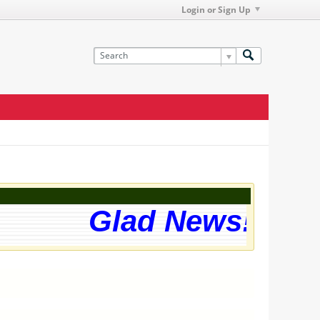
Login or Sign Up
Glad News! The w