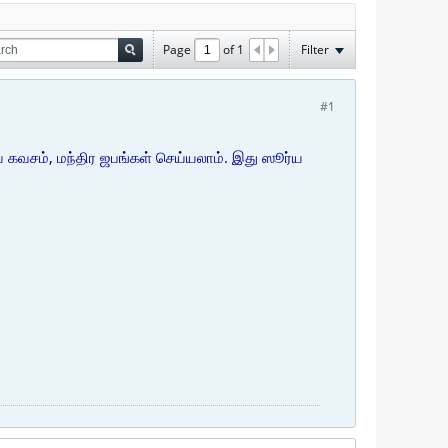
Page
of
1
Filter
#1
ய கவசம், மந்திர ஜபங்கள் செய்யலாம். இது ஸூர்ய