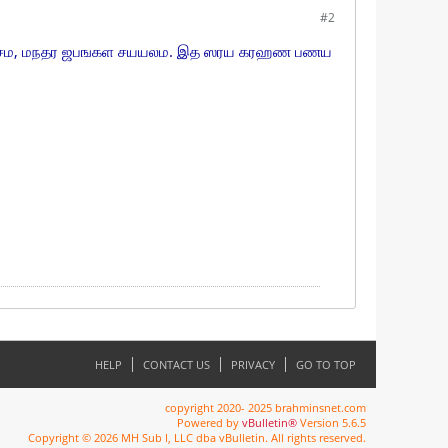
#2
வசம, மநதர ஜபஙகள சயயலம. இத ஸரய கரஹண பணய
HELP
CONTACT US
PRIVACY
GO TO TOP
copyright 2020- 2025 brahminsnet.com
Powered by
vBulletin®
Version 5.6.5
Copyright © 2026 MH Sub I, LLC dba vBulletin. All rights reserved.