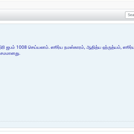
ிரி ஜபம் 1008 செய்யலாம். ஸூர்ய நமஸ்காரம், ஆதித்ய ஹ்ருத்யம், ஸூர்
 சமமானது.