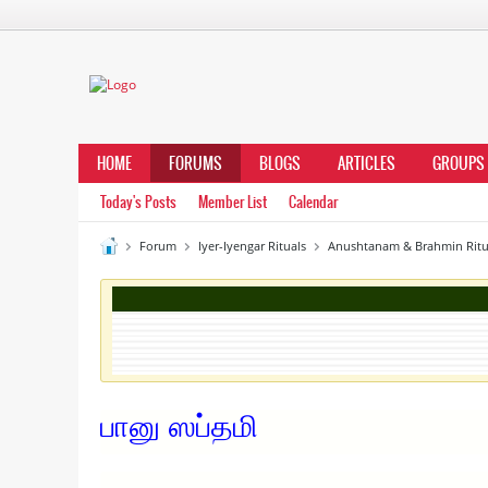
HOME
FORUMS
BLOGS
ARTICLES
GROUPS
Today's Posts
Member List
Calendar
Forum
Iyer-Iyengar Rituals
Anushtanam & Brahmin Ritu
பானு ஸப்தமி