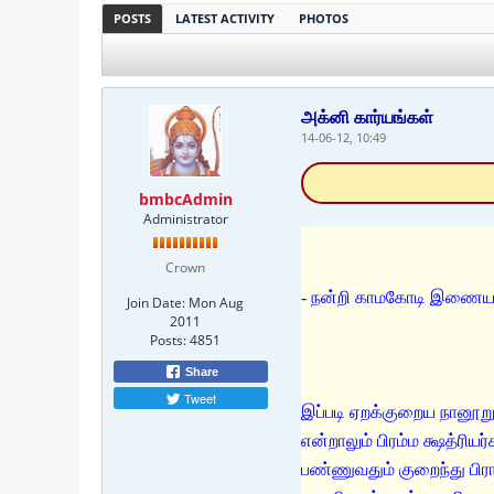
POSTS
LATEST ACTIVITY
PHOTOS
அக்னி கார்யங்கள்
14-06-12, 10:49
bmbcAdmin
Administrator
Crown
- நன்றி காமகோடி இணைய
Join Date:
Mon Aug
2011
Posts:
4851
Share
Tweet
இப்படி ஏறக்குறைய நானூறு யஜ்ஞங்கள் வேதத்தில் இருப்பதாகச் சொல்கிறார்கள். இவற்றில் ஒளபாஸனம் மட்டும் நாலு வர்ணத்தாரும் செய்யலாம் என்றாலும் பிரம்ம க்ஷத்ரியர்களே அதிகம் செய்ததாகவும் வைச்யர்கள் நடைமுறையில் அவ்வளவாகச் செய்து வரவில்லையென்றும், பிற்பாடு க்ஷத்ரியர் பண்ணுவதும் குறைந்து பிராம்மணர் மட்டுமே பண்ண ஆரம்பித்ததாகவும் சொல்கிறார்கள். க்ஷத்ரியர்களுக்கென்று மட்டுமே புஜபலம், வீர்ய விஜயம் முதலியவற்றைத் தருகிற யஜ்ஞங்கள் இருக்கின்றன. ராஜஸÂ¨யம், அச்வமேதம் முதலியவற்றைச் சக்கரவர்த்திகளே பண்ணியிருக்கிறார்கள். இப்படியே தன தானிய ஸம்ருத்தி (செழிப்பு) க்காக வைச்யர்களுக்கென்றேசில யஜ்ஞங்கள் உள்ளன. யாகத்தை நடத்திக் கொடுக்கும் ஹோதா, உக்தாதா, அத்வர்யு, பிரம்மா எல்லாரையும் பிராம்மணர்களாக வைத்துக் கொண்டு, யஜமானனாக க்ஷத்ரியனோ வைசியனோ இருந்து யாகம் செய்யவேண்டும். (அந்தக் காரியங்களையும் இந்த இரு ஜாதிகள் செய்வது என்றால் இவர்கள் செய்ய வேண்டிய ரக்ஷணை, வியாபாரம், விவசாயம் முதலியன பாழாகி விடுமே!) எல்லா யாகங்களையும் எல்லா பிராம்மணர்களும் செய்யவேண்டும் என்றில்லை. இவற்றில் அநேகம் குறிப்பிட்ட ஒவ்வொரு பலனுக்காக இருக்கும். பிள்ளை பிறக்கவேண்டுமென்பதற்காகப் புத்ரகாமேஷ்டி செய்வது என்று ராமாயணத்தில் கேள்வி பட்டிருக்கிறோமல்லவா?அப்படி. இவ்வாறு ஒரு இஷ்டத்தை உத்தேசித்துப் பண்ணுவது காம்ய கர்மா எனப்படும். அது ஒருவர் பிரியப்பட்டால் செய்கிற optional காரியந்தான். இஷ்டமிருந்தாலும் இல்லாவிட்டாலும் ஆத்ம சுத்திக்காகவும், லோக க்ஷேமத்துக்காகவும் செய்தே தீர வேண்டிய obligatory கர்மாக்களும் உண்டு. அவற்றுக்கு நித்யகர்மா என்று பெயர். 'நித்ய' என்றால் இங்கே தினந்தோறும் பண்ணுவது என்ற அர்த்தமில்லை. இப்படிப்பட்ட நித்ய கர்மாக்களாகப் பண்ண வேண்டியவை இருபத்தியோரு யக்ஞங்கள். நானூற்றில் மீதமுள்ளதைப் பண்ணினால் பண்ணலாம். பண்ணாவிட்டாலும் தோஷமில்லை. ஆனால் நாற்பது ஸம்ஸ்காரங்களிலேயே சேர்க்கப்பட்டு விட்ட இந்த இருபத்தியன்றை ஜன்மாவில் ஒரு தரமாவது செய்யவேண்டும். இந்த இருபத்தியன்றும் ஏழு பாக யக்ஞங்கள், ஏழு ஹவிர் யக்ஞங்கள், ஏழு ஸோம யக்ஞங்கள் என்று பிரியும் என்று முன்பே சொல்லியிருக்கிறேன். விவாஹம் அக்னி ஸாட்சியாக அக்னியில் ஹோமத்துடன் தானே நடக்கிறது? அந்த அக்னியிலேயே விவாஹ