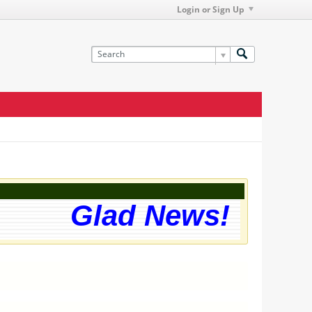
Login or Sign Up
Glad News! The webs