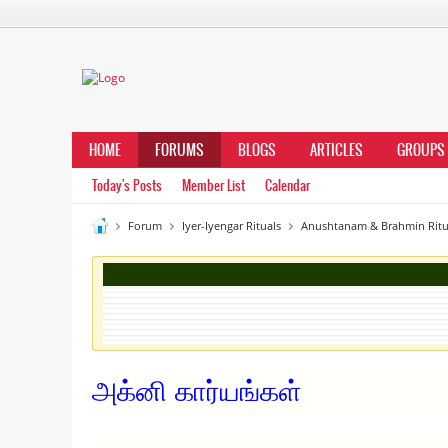
HOME
FORUMS
BLOGS
ARTICLES
GROUPS
Today's Posts
Member List
Calendar
Forum
Iyer-Iyengar Rituals
Anushtanam & Brahmin Ritu
அக்னி கார்யங்கள்