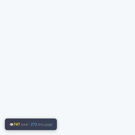
👁
747
·
272
total
this page