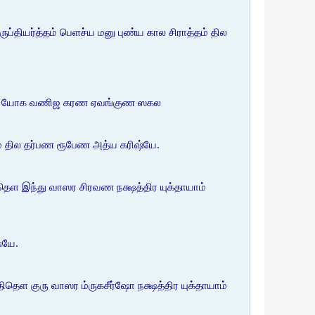
்ருப்தியர்த்தம் பெளச்ய மனு புண்ய கால சிராத்தம் தில
ம்ய நாம யோக வணிஜ கரண ஏவங்குண ஸகல
்தம் தில தர்பண ரூபேண அத்ய கரிஷ்யே.
தெள இந்து வாஸர சிரவண நக்ஷத்திர யுக்தாயாம்
்யே.
தெள குரு வாஸர ம்ருகசீர்ஷோ நக்ஷத்திர யுக்தாயாம்