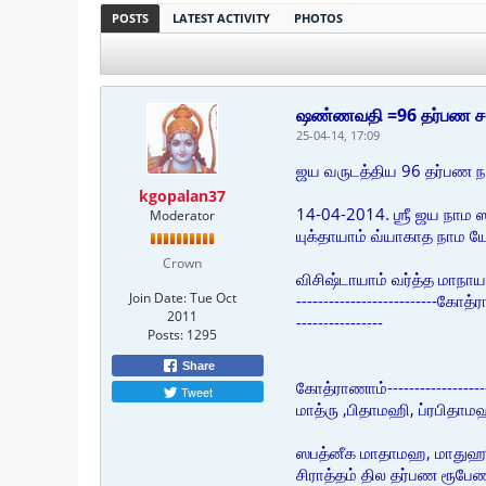
POSTS
LATEST ACTIVITY
PHOTOS
ஷண்ணவதி =96 தர்பண சங்
25-04-14, 17:09
ஜய வருடத்திய 96 தர்பண ந
kgopalan37
14-04-2014. ஶ்ரீ ஜய நாம 
Moderator
யுக்தாயாம் வ்யாகாத நா
Crown
விசிஷ்டாயாம் வர்த்த மாநாய
Join Date:
Tue Oct
--------------------------கோ
2011
----------------
Posts:
1295
Share
கோத்ராணாம்----------------
Tweet
மாத்ரு ,பிதாமஹி, ப்ரபிதாமஹீ
ஸபத்னீக மாதாமஹ, மாதுஹு 
சிராத்தம் தில தர்பண ரூபே