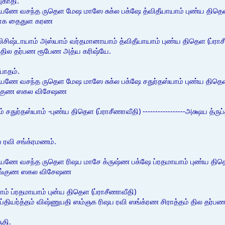
ுகாதி.
யணே வசந்த ருதெள மேஷ மாஸே சுக்ல பக்ஷே த்விதீயாயாம் புண்ய திதெள 
யோக தைதுள கரண
டாயாம் அஸ்யாம் வர்தமானாயாம் த்விதீயாயாம் புண்ய திதெள (ப்ராசீனாவீதி 
ம் தில தர்பண ரூபேண அத்ய கரிஷ்யே.
பாதம்.
யணே வசந்த ருதெள மேஷ மாஸே சுக்ல பக்ஷே சதுர்தஸ்யாம் புண்ய திதெள
்குண ஸகல விசேஷண
சதுர்தஸ்யாம் -புண்ய திதெள (ப்ராசீணாவீதி) -----------------அக்ஷய த்ரு
 ரவி சங்க்ரமணம்.
ணே வசந்த ருதெள ரிஷப மாசே க்ருஷ்ண பக்ஷே ப்ரதமாயாம் புண்ய திதெள
ங்குண ஸகல விசேஷண
ம் ப்ரதமாயாம் புன்ய திதெள (ப்ராசீணாவீதி)
 த்ருப்தியர்த்தம் விஷ்ணுபதி ஸம்ஞக ரிஷப ரவி ஸங்க்ரண சிராத்தம் தில தர
ுதி.