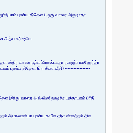
ர்த்யாம் புண்ய திதெள ப்ருகு வாஸர அனுராதா
பேண அத்ய கரிஷ்யே.
ள ஸ்திர வாஸர பூர்வப்ரோஷ்டபதா நக்ஷத்ர மாஹேந்த்ர
ண்ய திதெள (ப்ராசீணாவீதி) -----------------
 இந்து வாஸர அஸ்வினீ நக்ஷத்ர யுக்தாயாம் ப்ரீதி
ர்த்தம் அமாவாஸ்யா புண்ய காலே தர்ச ஸ்ராத்தம் தில