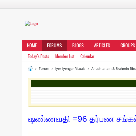
HOME
FORUMS
BLOGS
ARTICLES
GROUPS
Today's Posts
Member List
Calendar
Forum
Iyer-Iyengar Rituals
Anushtanam & Brahmin Ritu
ஷண்ணவதி =96 தர்பண சங்கல்ப