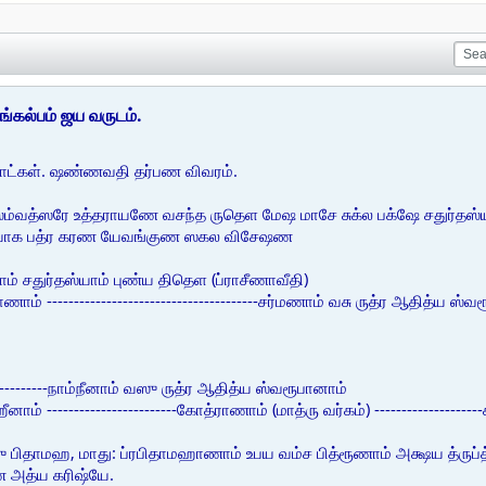
கல்பம் ஜய வருடம்.
ாட்கள். ஷண்ணவதி தர்பண விவரம்.
ஸம்வத்ஸரே உத்தராயணே வசந்த ருதெள மேஷ மாசே சுக்ல பக்ஷே சதுர்தஸ்
ம யோக பத்ர கரண யேவங்குண ஸகல விசேஷண
ாம் சதுர்தஸ்யாம் புண்ய திதெள (ப்ராசீணாவீதி)
த்ராணாம் ---------------------------------------சர்மணாம் வசு ருத்ர ஆதித்ய
-----------நாம்நீனாம் வஸு ருத்ர ஆதித்ய ஸ்வரூபானாம்
னாம் ------------------------கோத்ராணாம் (மாத்ரு வர்கம்) ---------------
பிதாமஹ, மாது: ப்ரபிதாமஹாணாம் உபய வம்ச பித்ரூணாம் அக்ஷய த்ருப்
ண அத்ய கரிஷ்யே.