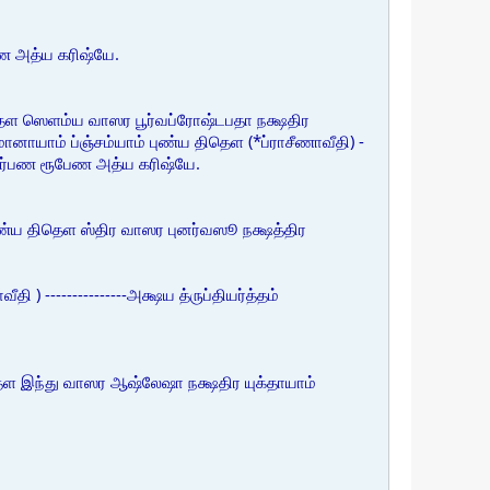
பேண அத்ய கரிஷ்யே.
தெள ஸெளம்ய வாஸர பூர்வப்ரோஷ்டபதா நக்ஷதிர
ாம் ப்ஞ்சம்யாம் புண்ய திதெள (*ப்ராசீணாவீதி) -
ல தர்பண ரூபேண அத்ய கரிஷ்யே.
்ய திதெள ஸ்திர வாஸர புனர்வஸூ நக்ஷத்திர
---------------அக்ஷய த்ருப்தியர்த்தம்
ெள இந்து வாஸர ஆஷ்லேஷா நக்ஷதிர யுக்தாயாம்