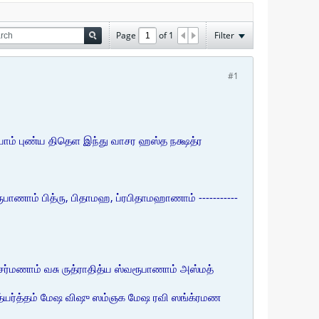
Page
of
1
Filter
#1
யாம் புண்ய திதெள இந்து வாசர ஹஸ்த நக்ஷத்ர
 ஸ்வரூபாணாம் பித்ரு, பிதாமஹ, ப்ரபிதாமஹாணாம் -----------
-----சர்மணாம் வசு ருத்ராதித்ய ஸ்வரூபாணாம் அஸ்மத்
த்யர்த்தம் மேஷ விஷு ஸம்ஞக மேஷ ரவி ஸங்க்ரமண