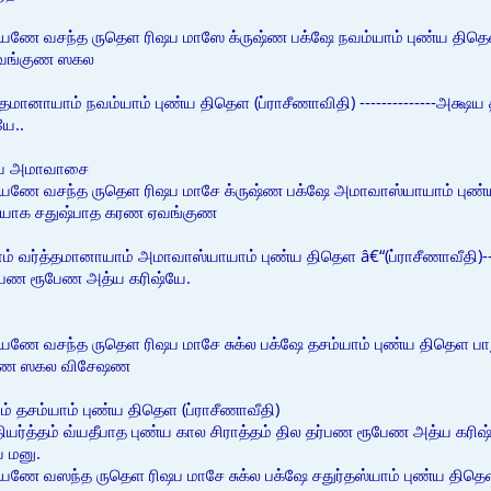
யணே வசந்த ருதெள ரிஷப மாஸே க்ருஷ்ண பக்ஷே நவம்யாம் புண்ய திதெள க
வங்குண ஸகல
ானாயாம் நவம்யாம் புண்ய திதெள (ப்ராசீணாவிதி) --------------அக்ஷய த்
ே..
ர்வ அமாவாசை
யணே வசந்த ருதெள ரிஷப மாசே க்ருஷ்ண பக்ஷே அமாவாஸ்யாயாம் புண்ய
 யோக சதுஷ்பாத கரண ஏவங்குண
வர்த்தமானாயாம் அமாவாஸ்யாயாம் புண்ய திதெள â€“(ப்ராசீணாவீதி)-----
தர்பண ரூபேண அத்ய கரிஷ்யே.
யணே வசந்த ருதெள ரிஷப மாசே சுக்ல பக்ஷே தசம்யாம் புண்ய திதெள பாந
ுண ஸகல விசேஷண
் தசம்யாம் புண்ய திதெள (ப்ராசீணாவீதி)
ருப்தியர்த்தம் வ்யதீபாத புண்ய கால சிராத்தம் தில தர்பண ரூபேண அத்ய கரிஷ
ய மனு.
ணே வஸந்த ருதெள ரிஷப மாசே சுக்ல பக்ஷே சதுர்தஸ்யாம் புண்ய திதெள 