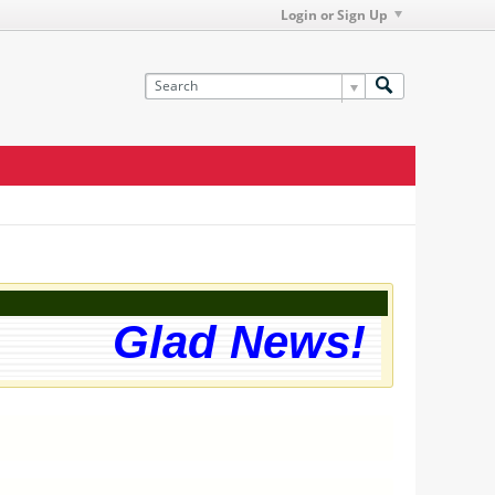
Login or Sign Up
Glad News! The web