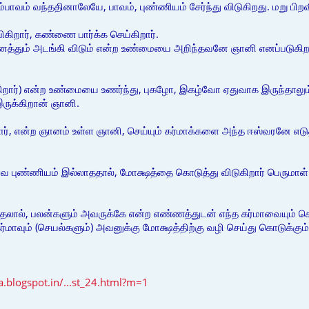
பாவம் வந்ததினாலேயே, பாவம், புண்ணியம் சேர்ந்து விடுகிறது. மறு பிறவி
பிகிறார், கண்ணை பார்க்க செய்கிறார்.
அனைத்தும் அடங்கி விடும் என்ற உண்மையை அறிந்தவனே ஞானி எனப்படுகிற
கிறார்) என்ற உண்மையை உணர்ந்து, புகழோ, இகழ்வோ ஏதுவாக இருந்தாலு
ருக்கிறான் ஞானி.
ர், என்ற ஞானம் உள்ள ஞானி, செய்யும் கர்மாக்களை அந்த ஈஸ்வரனே எடு
பாவ புண்ணியம் இல்லாததால், மோக்ஷத்தை கொடுத்து விடுகிறார் பெருமாள்
லால், பலன்களும் அவருக்கே என்ற எண்ணத்துடன் எந்த கர்மாவையும் ச
மாவும் (செயல்களும்) அவனுக்கு மோக்ஷத்திற்கு வழி செய்து கொடுக்கும்
.blogspot.in/...st_24.html?m=1