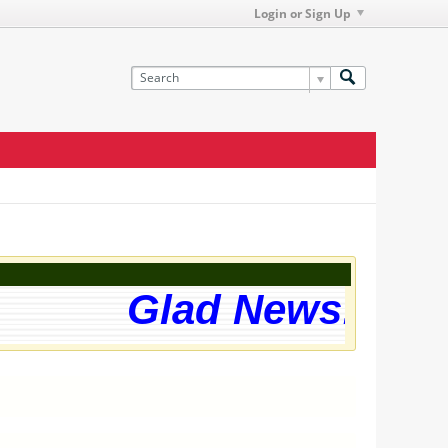
Login or Sign Up
Glad News! The w