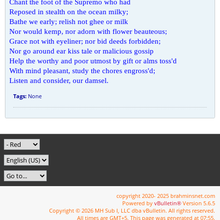
Chant the foot of the Supremo who had
Reposed in stealth on the ocean milky;
Bathe we early; relish not ghee or milk
Nor would kemp, nor adorn with flower beauteous;
Grace not with eyeliner; nor bid deeds forbidden;
Nor go around ear kiss tale or malicious gossip
Help the worthy and poor utmost by gift or alms toss'd
With mind pleasant, study the chores engross'd;
Listen and consider, our damsel.
Tags:
None
copyright 2020- 2025 brahminsnet.com
Powered by
vBulletin®
Version 5.6.5
Copyright © 2026 MH Sub I, LLC dba vBulletin. All rights reserved.
All times are GMT+5. This page was generated at 07:55.