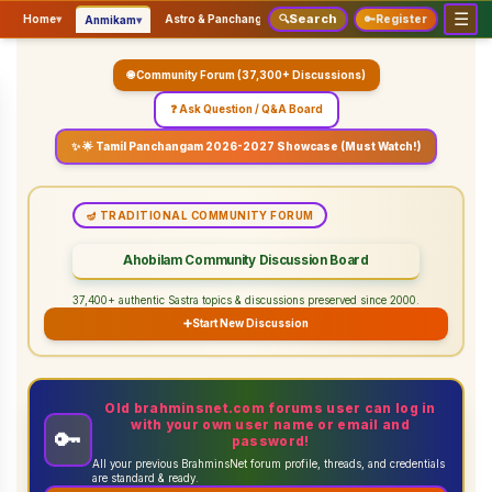
☰
Search
▾
▾
▾
Home
▾
Astro & Panchangam
🔍
Vaidhikam & Sastram
🔑
Register
Servic
Anmikam
🌐 Community Forum (37,300+ Discussions)
❓ Ask Question / Q&A Board
✨ 🌟 Tamil Panchangam 2026-2027 Showcase (Must Watch!)
🪔 TRADITIONAL COMMUNITY FORUM
Ahobilam Community Discussion Board
37,400+ authentic Sastra topics & discussions preserved since 2000.
➕
Start New Discussion
Old brahminsnet.com forums user can log in
with your own user name or email and
🔑
password!
All your previous BrahminsNet forum profile, threads, and credentials
are standard & ready.