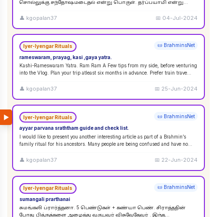
சொல்லுக்கு சந்தோஷமடைதல் என்று பொருள். தர்ப்பயாமி என்று
சொல்லும்பொழுது சந்தோஷமடையுங்கள் என்று பொருள்
கொள்ளலாம்
...
👤
kgopalan37
📅
04-Jul-2024
📜 BrahminsNet
Iyer-Iyengar Rituals
rameswaram, prayag, kasi ,gaya yatra.
Kashi-Rameswaram Yatra. Ram Ram A Few tips from my side, before venturing
into the Vlog. Plan your trip atleast six months in advance. Prefer train trave
...
👤
kgopalan37
📅
25-Jun-2024
▶
📜 BrahminsNet
Iyer-Iyengar Rituals
ayyar parvana sraththam guide and check list.
I would like to present you another interesting article as part of a Brahmin’s
family ritual for his ancestors. Many people are being confused and have no
idea
...
👤
kgopalan37
📅
22-Jun-2024
📜 BrahminsNet
Iyer-Iyengar Rituals
sumangali prarthanai
சுமங்கலி ப்ரார்த்தனா. 5 பெண்டுகள் + கண்யா பெண். சிராத்ததின்
போது பித்ருக்களை அழைத்து வருபவர் விசுவேதேவர் . இந்த