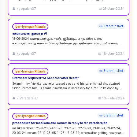
விசுவேதேவருக்கு சிராத்த தினத்தின் போது சாப்பாடு
...
👤
kgopalan37
📅
21-Jun-2024
📜 BrahminsNet
Iyer-Iyengar Rituals
கவாமயன துவாதசி
18-06-2024 கவாமயன துவாதசி. ஜ்யேஷ்ட மாத சுக்ல பக்ஷ
துவாதசியன்று காலையில் த்ரிவிக்ரம மூர்த்தியான மஹா விஷ்ணு
படத்தை துளசி, மல்லிகை பூ ஆகியவற்றால் பூஜை ஸஹஸ்ர நாமா
...
👤
kgopalan37
📅
18-Jun-2024
📜 BrahminsNet
Iyer-Iyengar Rituals
Srardham required for bachelor after death?
Swamin, my friend,a bachelor passed away and his parents had also attained
Siddhi before him. Is annual Srardham is necessary for him? To be done by
whom? Requ
...
👤
R.Varadarajan
📅
10-Feb-2024
📜 BrahminsNet
Iyer-Iyengar Rituals
proceedure for masikam and oonam in reply to Mr. varadarajan.
masikam dates : 25-9-23; 24-10-23; 23-11-23; 22-12-23; 21-01-24; 19-02-24;
20-03-24; oonam 22-10-23; 05-11-23; 17-03-24; others after getting new year
...