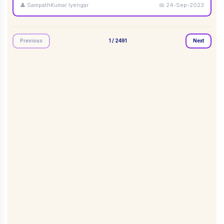
👤
SampathKumar Iyengar
📅
24-Sep-2023
Previous
1
/
2491
Next