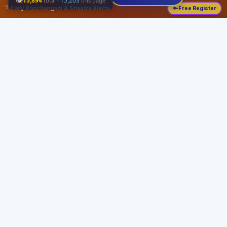
👁
15,894
·
15,203
total
this page
✨
Daily Panchangam & Shastra Alerts
🔑
Free Register
Share this:
About
Serving the Sri Vaishnava community since August 19, 1989 with authentic
Vedic knowledge, Dharma Sastram guides, Panchangam tools, and religious
services.
Quick Links
Home
Vedic Rituals
Divyadesams
Dharma Sastram
Panchangam