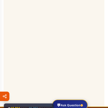
💬
Ask Question