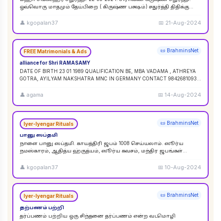
ஒவ்வொரு மாதமும் தேய்பிறை ( கிருஷ்ண பக்ஷம்) சதுர்த்தி திதிக்கு
ஸங்கட ஹர சதுர்த்தி எனப் பெயர். ஆனால
...
👤
kgopalan37
📅
21-Aug-2024
📜 BrahminsNet
FREE Matrimonials & Ads
alliance for Shri RAMASAMY
DATE OF BIRTH 23 01 1989 QUALIFICATION BE, MBA VADAMA , ATHREYA
GOTRA, AYILYAM NAKSHATRA MNC IN GERMANY CONTACT 9842681093 /
9840120854
...
👤
agama
📅
14-Aug-2024
📜 BrahminsNet
Iyer-Iyengar Rituals
பானு ஸப்தமி
நாளை பானு ஸப்தமி. காயத்திரி ஜபம் 1008 செய்யலாம். ஸூர்ய
நமஸ்காரம், ஆதித்ய ஹ்ருத்யம், ஸூர்ய கவசம், மந்திர ஜபங்கள்
செய்யலாம். இது ஸூர்ய கிரஹண புண்ய காலத்திற்கு ச
...
👤
kgopalan37
📅
10-Aug-2024
📜 BrahminsNet
Iyer-Iyengar Rituals
தற்பணம் பற்றி
தர்ப்பணம் பற்றிய ஒரு சிந்தனை தர்ப்பணம் என்ற வடமொழி