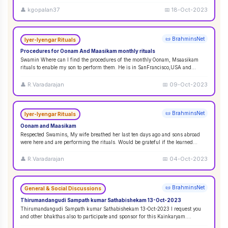
👤
kgopalan37
📅
18-Oct-2023
📜 BrahminsNet
Iyer-Iyengar Rituals
Procedures for Oonam And Maasikam monthly rituals
Swamin Where can I find the procedures of the monthly Oonam, Msaasikam
rituals to enable my son to perform them. He is in SanFrancisco,USA and
second son in Sin
...
👤
R.Varadarajan
📅
09-Oct-2023
📜 BrahminsNet
Iyer-Iyengar Rituals
Oonam and Maasikam
Respected Swamins, ​​​​​​My wife breathed her last ten days ago and sons abroad
were here and are performing the rituals. Would be grateful if the learned
Swami
...
👤
R.Varadarajan
📅
04-Oct-2023
📜 BrahminsNet
General & Social Discussions
Thirumandangudi Sampath kumar Sathabishekam 13-Oct-2023
Thirumandangudi Sampath kumar Sathabishekam 13-Oct-2023 I request you
and other bhakthas also to participate and sponsor for this Kainkaryam.
Ramanujavipra D
...