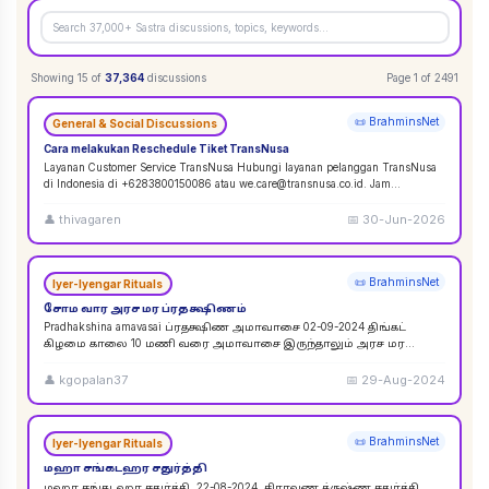
Showing
15
of
37,364
discussions
Page
1
of
2491
📜 BrahminsNet
General & Social Discussions
Cara melakukan Reschedule Tiket TransNusa
Layanan Customer Service TransNusa Hubungi layanan pelanggan TransNusa
di Indonesia di +6283800150086 atau we.care@transnusa.co.id. Jam
operasional: 09:00 - 17:
...
👤
thivagaren
📅
30-Jun-2026
📜 BrahminsNet
Iyer-Iyengar Rituals
சோம வார அரச மர ப்ரதக்ஷிணம்
Pradhakshina amavasai ப்ரதக்ஷிண அமாவாசை 02-09-2024 திங்கட்
கிழமை காலை 10 மணி வரை அமாவாசை இருந்தாலும் அரச மர
ப்ரதக்ஷிணம் செய்யலாம். 02-09-2024 அமாவாசை முழுவத
...
👤
kgopalan37
📅
29-Aug-2024
📜 BrahminsNet
Iyer-Iyengar Rituals
மஹா சங்கடஹர சதுர்த்தி
மஹா சங்கடஹர சதுர்த்தி. 22-08-2024. சிராவண க்ருஷ்ண சதுர்த்தி.