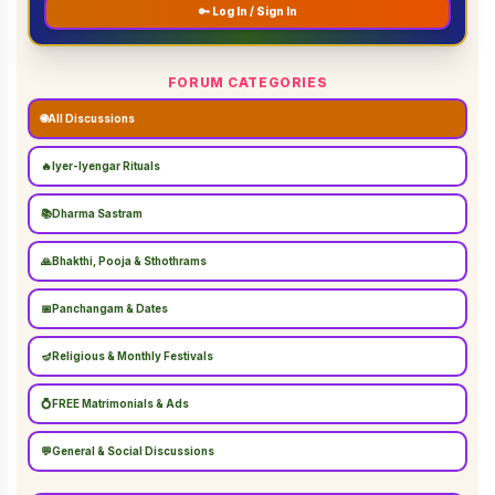
🔑 Log In / Sign In
FORUM CATEGORIES
🌐
All Discussions
🔥
Iyer-Iyengar Rituals
📚
Dharma Sastram
🙏
Bhakthi, Pooja & Sthothrams
📅
Panchangam & Dates
🪔
Religious & Monthly Festivals
💍
FREE Matrimonials & Ads
💬
General & Social Discussions