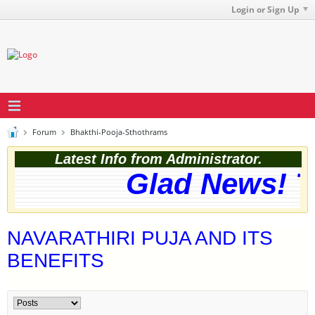
Login or Sign Up
Forum
Bhakthi-Pooja-Sthothrams
Latest Info from Administrator.
Glad News! Th
NAVARATHIRI PUJA AND ITS
BENEFITS