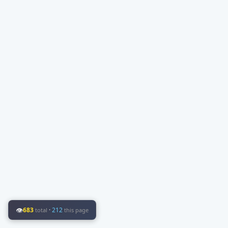
👁
683
·
212
total
this page