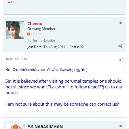
with
Cheenu
Growing Member
PerformerLeader
Join Date:
Thu Aug 2011
Posts:
92
10-04-13, 12:52
#2
Re: கோவில்களில் கடைபிடிக்க வேண்டியதுâ€¦
Sir, it is believed after visiting perumal temples one should
not sit since we want "Lakshmi" to follow (lead???) us to our
house.
I am not sure about this may be someone can correct us?
P.S.NARASIMHAN