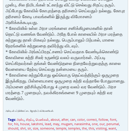
முன்பு, சில நிமிடங்கள் உட்காந்து விட்டு செல்வது சிறப்பு தரும்.
அப்போது கோவில் கோபுரத்தை தரிசனம் செய்வதும் நல்லது. கோபுர
தரிசனம் கோடி பாவங்களில் இருந்து விமோசனம்
அளிக்கக்கூடியது.
* கோவிலில் உள்ள அரச மரங்களை சனிக்கிழமைகளில் தான்
தொட்டு வணங்க வேண்டும். அதே போல் காலையில் அரச மரத்தை
சுற்றுவது தான் மிகவும் நல்லது. பெரும்பாலும் பிற்பகல், மாலை
நேரங்களில் சுற்றுவதை தவிர்த்து விடவும்.
* கோவிலில் அங்கப்பிரதட்சணம் செய்வதாக வேண்டிக்கொண்டு
கோவிலை சுற்றி சிலர் உருண்டு வலம் வருவார்கள். அப்படி
செய்கிறவர்கள் தங்கள் வேண்டுதலை நிறைவேற்றுவதற்கு காலை
வேளையை தேர்வு செய்வது நன்மையை தரும்.
* கோவிலை சுற்றும்போது ஒவ்வொரு தெய்வத்திற்கும் ஒருமுறை
இருக்கிறது. பிள்ளையாரை ஒருமுறை சுற்றி வந்தாலே போதுமானது.
அம்மனை தரிசிக்கும்போது 4 முறை வலம் வர வேண்டும். அரச
மரத்தை 7 முறையும், நவக்கிரகங்களை 9 முறையும் சுற்றி வர
வேண்டும்.
அன்புடன் பட்டுக்கோட்டை ஜோதிடர் சுப்பிரமணியன்.
Tags:
அன்பு
,
சிறப்பு
,
பெண்கள்
,
about
,
after
,
can
,
color
,
correct
,
follow
,
font
,
for
,
his
,
house
,
lakshmi
,
lead
,
may
,
mugam
,
narasimha
,
one
,
our
,
perumal
,
should
,
shri
,
sir
,
size
,
someone
,
temple
,
temples
,
the
,
this
,
visiting
,
want
,