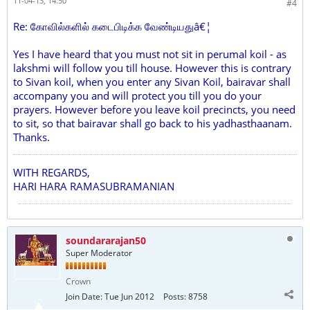
11-04-13, 14:50
#4
Re: கோவில்களில் கடைபிடிக்க வேண்டியதுâ€¦
Yes I have heard that you must not sit in perumal koil - as
lakshmi will follow you till house. However this is contrary
to Sivan koil, when you enter any Sivan Koil, bairavar shall
accompany you and will protect you till you do your
prayers. However before you leave koil precincts, you need
to sit, so that bairavar shall go back to his yadhasthaanam.
Thanks.
WITH REGARDS,
HARI HARA RAMASUBRAMANIAN
soundararajan50
Super Moderator
Crown
Join Date:
Tue Jun 2012
Posts:
8758