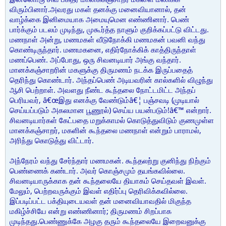
விரும்பினார்.அவரது மகள் தனக்கு மனைவியானால், தன்
வாழ்க்கை இனிமையாக அமையுமென எண்ணினார். பெண்
பார்க்கும் படலம் முடிந்து, முகூர்த்த நாளும் குறிக்கப்பட்டு விட்டது.
மணநாள் அன்று, மணமகள் வீடுநோக்கி மணமகன் பவனி வந்து
கொண்டிருந்தார். மணமகனை, எதிர்நோக்கிக் காத்திருந்தாள்
மணப்பெண். அப்போது, ஒரு சிவனடியார் அங்கு வந்தார்.
மானக்கஞ்சாறரின் மகளுக்கு திருமணம் நடக்க இருப்பதைத்
தெரிந்து கொண்டார். அந்தப்பெண் அடியவரின் கால்களில் விழுந்து
ஆசி பெற்றாள். அவளது நீண்ட கூந்தலை நோட்டமிட்ட அந்தப்
பெரியவர், â€œஇது எனக்கு வேண்டும்â€¦ பஞ்சவடி (முடியால்
செய்யப்படும் அகலமான பூணூல்) செய்ய பயன்படும்!â€™ என்றார்.
சிவனடியார்கள் கேட்பதை மறுக்காமல் கொடுத்துவிடும் குணமுள்ள
மானக்கஞ்சாறர், மகளின் கூந்தலை மணநாள் என்றும் பாராமல்,
அரிந்து கொடுத்து விட்டார்.
அந்நேரம் வந்து சேர்ந்தார் மணமகன். கூந்தலற்று குனிந்து நிற்கும்
பெண்ணைக் கண்டார். அவர் கொஞ்சமும் தயங்கவில்லை.
சிவனடியாருக்காக தன் கூந்தலையே தியாகம் செய்தவள் இவள்.
மேலும், பெற்றவருக்கும் இவள் எதிர்ப்பு தெரிவிக்கவில்லை.
இப்படிப்பட்ட பக்தியுடையவள் தன் மனைவியாவதில் மிகுந்த
மகிழ்ச்சியே என்று எண்ணினார்; திருமணம் சிறப்பாக
முடிந்தது.பெண்ணுக்கே அழகு தரும் கூந்தலையே இறைவனுக்கு