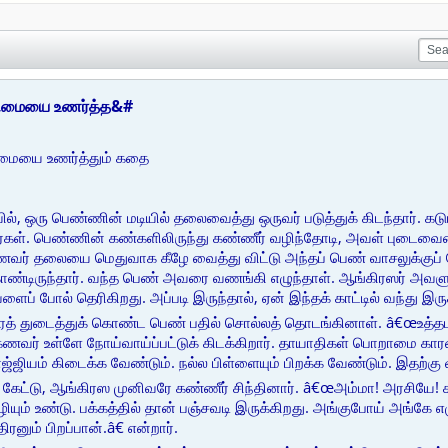
 மகிமையை உணர்த்த&#
கிமையை உணர்த்தும் கதை
ையில், ஒரு பெண்ணின் மடியில் தலைவைத்து ஒருவர் படுத்துக் கிடந்தார்
கள். பெண்ணின் கண்களிலிருந்து கண்ணீர் வழிந்தோடி, அவள் புடைவை
ணவர் தலையை மெதுவாக கீழே வைத்து விட்டு அந்தப் பெண் வாசலுக்குப
ண்டிருந்தார். வந்த பெண் அவரை வணங்கி எழுந்தாள். ஆங்கிரஸர் அவளுக்
ளைப் போல் தெரிகிறது. அப்படி இருந்தால், ஏன் இந்தக் காட்டில் வந்து இ
த் துடைத்துக் கொண்ட பெண் பதில் சொல்லத் தொடங்கினாள். â€œஉத்தம
ணவர் உள்ளே நோய்வாய்ப்பட்டுக் கிடக்கிறார். தாயாதிகள் பொறாமை காரண
ஜ்ஜியம் கிடைக்க வேண்டும். நல்ல பிள்ளையும் பிறக்க வேண்டும். இதற்கு
்டு, ஆங்கிரஸ முனிவரே கண்ணீர் சிந்தினார். â€œஅம்மா! அரசியே! கவ
வழியும் உண்டு. பக்கத்தில் தான் பஞ்சவடி இருக்கிறது. அங்குபோய் அங்கே 
திரனும் பிறப்பான்.â€ என்றார்.