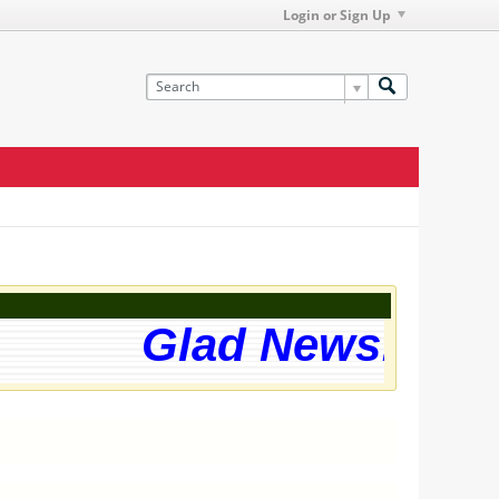
Login or Sign Up
Glad News! The w