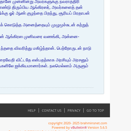
ானே முன்னின்று அவர்களுக்கு நவராத்திரி
ண்டு திரும்பிய ஆங்கிரஸர், அவர்களைத் தன்
்கு ஓர் ஆண் குழந்தை பிறந்து, சூரியப் பிரதாபன்
் கொடுத்த அனைத்தையும் முழுமூச்சுடன் கற்றுத்
ரதாபன் ஆங்கிரஸ முனிவரை வணங்கி, அன்னை-
ந்ததை விவரித்து மகிழ்ந்தான். பெற்றோருடன் நாடு
நிறைவேறி விட்டதே என்பதற்காக அரசியும் அரசனும்
டிகளிலே ஐக்கியமானார்கள். நலமெல்லாம் அருளும்
HELP
CONTACT US
PRIVACY
GO TO TOP
copyright 2020- 2025 brahminsnet.com
Powered by
vBulletin®
Version 5.6.5