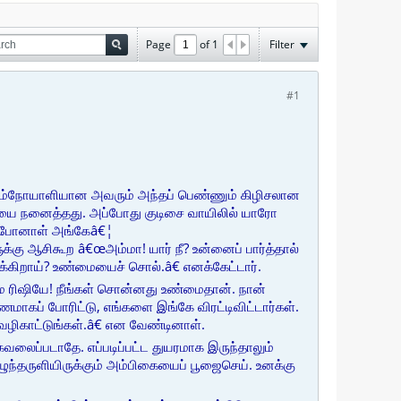
Page
of
1
Filter
#1
. கடும்நோயாளியான அவரும் அந்தப் பெண்ணும் கிழிசலான
யை நனைத்தது. அப்போது குடிசை வாயிலில் யாரோ
் போனாள் அங்கேâ€¦
கு ஆசிகூற â€œஅம்மா! யார் நீ? உன்னைப் பார்த்தால்
ருக்கிறாய்? உண்மையைச் சொல்.â€ எனக்கேட்டார்.
 ரிஷியே! நீங்கள் சொன்னது உண்மைதான். நான்
மாகப் போரிட்டு, எங்களை இங்கே விரட்டிவிட்டார்கள்.
 வழிகாட்டுங்கள்.â€ என வேண்டினாள்.
லைப்படாதே. எப்படிப்பட்ட துயரமாக இருந்தாலும்
எழுந்தருளியிருக்கும் அம்பிகையைப் பூஜைசெய். உனக்கு