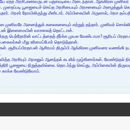
யே ஏற்ற அரசி,கணவருடன் பஞ்சவடியை அடைந்தாள். ஆங்கிரஸ முனிவர் த
். முறைப்படி பூஜையைச் செய்த அரசியையும் அரசனையும் அழைத்துக் கொ
ர். அரசர் நோயிலிருந்து மீண்டார். அம்பிகையின் அருளால், அரச தம்பதிக
ரஸ முனிவரே அனைத்துக் கலைகளையும் கற்றுத் தந்தார். முனிவர் சொல்லிக
ிரதாபன் இளைமையின் வாசலைத் தொட்டான்.
றகு பெற்றோரின் வாட்டத்தைத் தீர்க்க முயல வேண்டாமா? சூரியப் பி
 பகைவர்கள் மீது உரிமைப்போர் தொடுத்தான்.
கள். சூரியப்பிரதாபன் ஆசிரமம் திரும்பி ஆங்கிரஸ முனிவரை வணங்கி நட
.
 தவித்த அரசியும் அரசனும் ஆனந்தக் கடலில் மூழ்கினார்கள். வேண்டுதல் 
த்திரி பூஜையை நிறுத்தவில்லை. தொடர்ந்து செய்து, அம்பிகையின் திருவ
ம் காக்க வேண்டுவோம்.