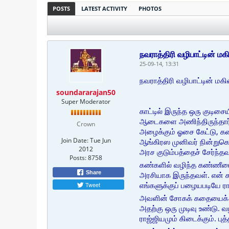
POSTS
LATEST ACTIVITY
PHOTOS
நவராத்திரி வழிபாட்டின்
25-09-14, 13:31
நவராத்திரி வழிபாட்டின் ம
soundararajan50
Super Moderator
காட்டில் இருந்த ஒரு குடிச
ஆடைகளை அணிந்திருந்தார்
Crown
அழைக்கும் ஓசை கேட்டு, க
Join Date:
Tue Jun
ஆங்கிரஸ முனிவர் நின்றுகொ
2012
அரச குடும்பத்தைச் சேர்ந்தவ
Posts:
8758
கண்களில் வழிந்த கண்ணீரை
Share
அரசியாக இருந்தவள். என் க
எங்களுக்குப் பழையபடியே ரா
Tweet
அவளின் சோகக் கதையைக் கேட
அதற்கு ஒரு முடிவு உண்டு. 
ராஜ்ஜியமும் கிடைக்கும். புத்