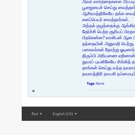
அவர் வார்த்தைகளை அப்படி
பூஜையைச் செய்து வைத்தார
ஆசிரமத்திலேயே தங்க வைத்தா
எனப்பெயர் வைத்தார்கள்.
அந்தக் குழந்தைக்கு ஆங்கி
தேர்ச்சி பெற்ற சூரியப் ப
பிறகென்ன? வாலிபன் ஆன பி
தந்தையின் அனுமதி பெற்று,
பகைவர்கள் தோற்று ஓடினார்
திரும்பி அரியணை ஏறினான்
துயரப் புயலிலேயே சிக்கித்
தாங்கள் செய்து வந்த நவரா
நவராத்திரி நாயகி நம்மையு
Tags:
None
Red
English (US)