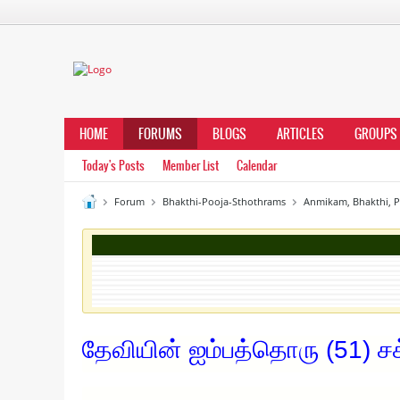
HOME
FORUMS
BLOGS
ARTICLES
GROUPS
Today's Posts
Member List
Calendar
Forum
Bhakthi-Pooja-Sthothrams
Anmikam, Bhakthi, 
தேவியின் ஐம்பத்தொரு (51) சக்