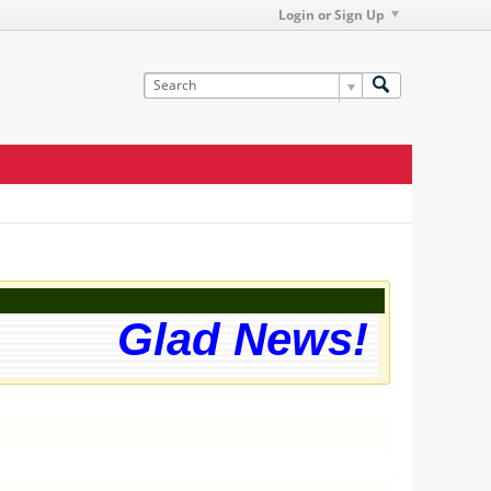
Login or Sign Up
Glad News! The web