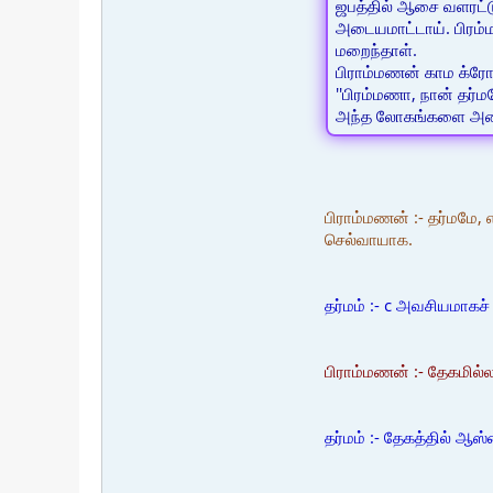
ஜபத்தில் ஆசை வளரட்டும
அடையமாட்டாய். பிரம்ம
மறைந்தாள்.
பிராம்மணன் காம க்ரோ
''பிரம்மணா, நான் தர்
அந்த லோகங்களை அடை
பிராம்மணன் :- தர்மமே,
செல்வாயாக.
தர்மம் :- c அவசியமாகச்
பிராம்மணன் :- தேகமில்ல
தர்மம் :- தேகத்தில் ஆஸ