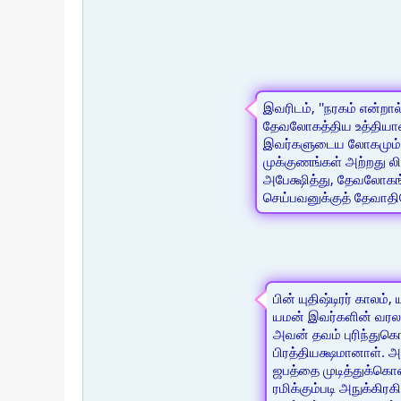
இவரிடம், ''நரகம் என்ற
தேவலோகத்திய உத்தியானங்
இவர்களுடைய லோகமும் நர
முக்குணங்கள் அற்றது ல
அபேக்ஷித்து, தேவலோகங
செய்பவனுக்குத் தேவாதிலோ
பின் யுதிஷ்டிரர் கால
யமன் இவர்களின் வரலா
அவன் தவம் புரிந்துக
பிரத்தியக்ஷமானாள்.
ஜபத்தை முடித்துக்கொண
ரமிக்கும்படி அநுக்கிர