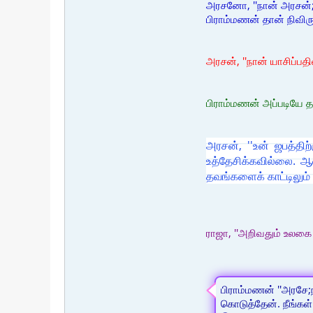
அரசனோ, ''நான் அரசன்;ந
பிராம்மணன் தான் நிவிர
அரசன், ''நான் யாசிப்ப
பிராம்மணன் அப்படியே 
அரசன், ''உன் ஜபத்தி
உத்தேசிக்கவில்லை. ஆன
தவங்களைக் காட்டிலும்
ராஜா, ''அறிவதும் உலகை 
பிராம்மணன் ''அரசே;நா
கொடுத்தேன். நீங்கள