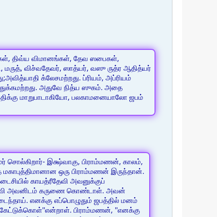
ங்கள், திவ்ய விமானங்கள், தேவ ஸபைகள்,
ருத், விச்வதேவர், ஸாத்யர், வஸு ருத்ர ஆதித்யர்
ித்யாதி க்லேசமற்றது. ப்ரியம், அப்ரியம்
ுகதுக்கமற்றது. அதுவே நித்ய ஸுகம். அதை
, விதிக்கு மாறுபாடாகியோ, பலகாமனையாலோ ஜபம்
ர் சொல்கிறார்- இக்ஷ்வாகு, பிராம்மணன், காலம்,
 மகாபுத்திமானான ஒரு பிராம்மணன் இருந்தான்.
ைசியில் காயத்ரீதேவி அவனுக்குப்
தேவி அவனிடம் கருணை கொண்டாள். அவன்
டைந்தாய். எனக்கு எப்பொழுதும் ஜபத்தில் மனம்
 கேட்டுக்கொள்''என்றாள். பிராம்மணன், ''எனக்கு