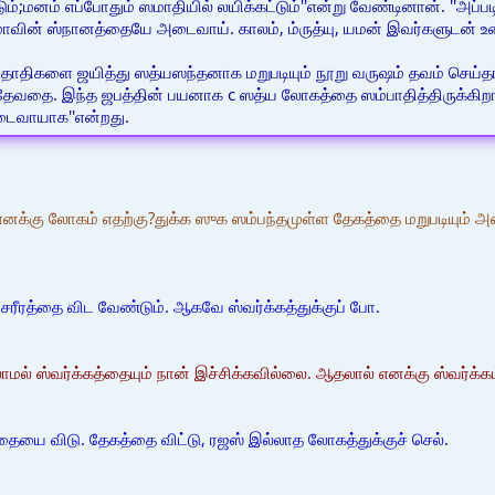
்;மனம் எப்போதும் ஸமாதியில் லயிக்கட்டும்''என்று வேண்டினான். ''அப்ப
ாவின் ஸ்நானத்தையே அடைவாய். காலம், ம்ருத்யு, யமன் இவர்களுடன் உனக்
தாதிகளை ஜயித்து ஸத்யஸந்தனாக மறுபடியும் நூறு வருஷம் தவம் செய்த
மதேவதை. இந்த ஜபத்தின் பயனாக c ஸத்ய லோகத்தை ஸம்பாதித்திருக்கிறாய
வாயாக''என்றது.
 எனக்கு லோகம் எதற்கு?துக்க ஸுக ஸம்பந்தமுள்ள தேகத்தை மறுபடியும்
 சரீரத்தை விட வேண்டும். ஆகவே ஸ்வர்க்கத்துக்குப் போ.
ாமல் ஸ்வர்க்கத்தையும் நான் இச்சிக்கவில்லை. ஆதலால் எனக்கு ஸ்வர்க்க
்தையை விடு. தேகத்தை விட்டு, ரஜஸ் இல்லாத லோகத்துக்குச் செல்.