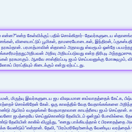
ால் என்ன?''என்ற கேள்விக்குப் பதில் சொல்கிறார்- தேவர்களுடைய ஸ்தான
கள், விளையாட்டுப் பூமிகள், தாமரையோடைகள், இந்திரன், ப்ருகஸ்பதி, ம
கம்தான். பரமாத்மாவின் ஸ்தானம் அதாவது ஸ்வரூபம் ஒன்றே பயமற்றது;அவ
ிங்கசரீரமற்றது;அறிபவன் அறிவு அறியப்படுவது என்ற திரிபுடி அற்றது;ஸ
்கள் நரகமாகும். ஆகவே சாஸ்திரப்படி ஜபம் செய்பவனுக்கு மோக்ஷமும்
கப் பிராப்தியும் கிடைக்கும் என்று ஏற்பட்டது.
ம், யமன், மிருத்யு இவர்களுடைய ஜப விஷயமான ஸம்வாதத்தைக் கேட்க, பீஷ்ம
ற்றைச் சொல்கிறேன் கேள். ஒரு காலத்தில் வேத வேதாங்கங்களை அறிந்த
ொண்டு ஆயிரம் வருஷங்கள் வேதமாதாவான காயத்ரீயை ஜபம் செய்தான். கட
 அவனோ ஜபத்தையே செய்துகொண்டு தேவியிடம் ஒன்றும் பேசவில்லை. 
்டு தேவியின் காலில் விழுந்து, ''எனது பாக்கியத்தால் c பிரஸாதத்தை அ
கிக்க வேண்டும்''என்றான். தேவி, ''பிரம்மரிஷே!உனக்கு வேண்டிய வரத்தைக்