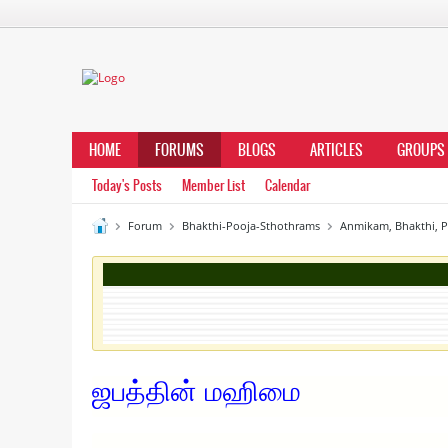
HOME
FORUMS
BLOGS
ARTICLES
GROUPS
Today's Posts
Member List
Calendar
Forum
Bhakthi-Pooja-Sthothrams
Anmikam, Bhakthi, 
ஜபத்தின் மஹிமை