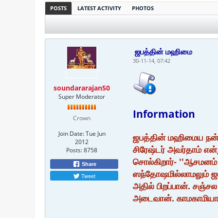
POSTS
LATEST ACTIVITY
PHOTOS
ஜபத்தின் மஹிமை
30-11-14, 07:42
soundararajan50
Super Moderator
Information
Crown
Join Date:
Tue Jun
ஜபத்தின் மஹிமைய நன்றா
2012
சிரேஷ்டர் அவர்தாம் என்
Posts:
8758
சொல்கிறார்- ''ஆசமனம்
Share
ஸந்தோஷமில்லாமலும் ஜ
Tweet
அதில் பிறப்பான். சஞ்
அடைவான். காமகாமியாக 