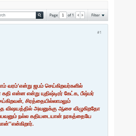
Page
of
1
Filter
#1
் வரம்'என்று ஜபம் செய்கிறவர்களில்
தி என்ன என்று யுதிஷ்டிரர் கேட்க, பீஷ்மர்
ய்கிறவன், சிரத்தையில்லாமலும்
எந்த விஷயத்தில் அவனுக்கு ஆசை விழுகிறதோ
பிப்பவனும் நல்ல கதியடையான் நரகத்தையே
்''என்கிறார்.