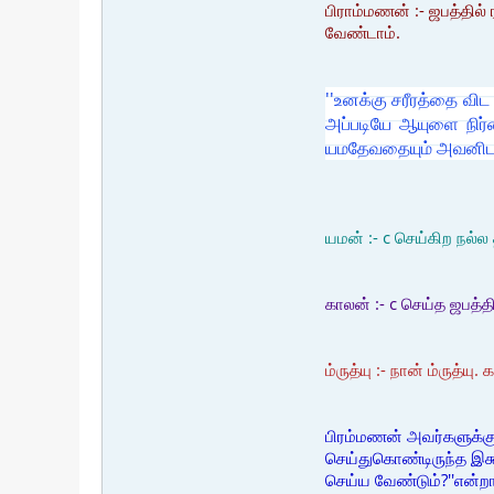
பிராம்மணன் :- ஜபத்தில
வேண்டாம்.
''உனக்கு சரீரத்தை விட
அப்படியே ஆயுளை நிர்
யமதேவதையும் அவனிடம
யமன் :- c செய்கிற நல்ல
காலன் :- c செய்த ஜபத்த
ம்ருத்யு :- நான் ம்ருத்
பிரம்மணன் அவர்களுக்கு
செய்துகொண்டிருந்த இக்
செய்ய வேண்டும்?''என்ற