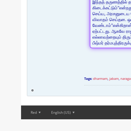
இந்தத் தருணத்தில் த
கிடைக்கட்டும்''என்ற
செய்ய, அரசனுடைய க
விவாதம் செய்தன. ஒர
வேண்டாம்''என்கிறா
ஏற்பட்டது. ஆகவே ர
எல்லாவற்றையும் திர
பீஷ்மர் தர்மபுத்திரருக
Tags:
dharmam
,
jabam
,
narag
Red
English (US)