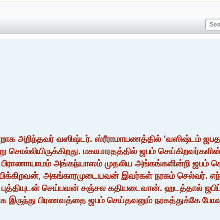
க அறிந்தவர் வஸிஷ்டர். ஸ்ரீராமாயணத்தில் 'வஸிஷ்டம் ஜபதாம
று சொல்லியிருக்கிறது. மகாபாரதத்தில் ஜபம் செய்கிறவர்களின் க
 பிராணாயாமம் அங்கந்யாஸம் முதலிய அங்கங்களின்றி ஜபம் செ
பிக்கிறவன், அகங்காரமுடையவன் இவர்கள் நரகம் செல்வர். 
சல புத்தியுடன் செய்பவன் சஞ்சல கதியடைவான். ஹடத்தால் ஜ
இருந்து பிரணவத்தை ஜபம் செய்தவனும் நரகத்துக்கே போவான