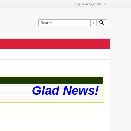
Login or Sign Up
Glad News! The we