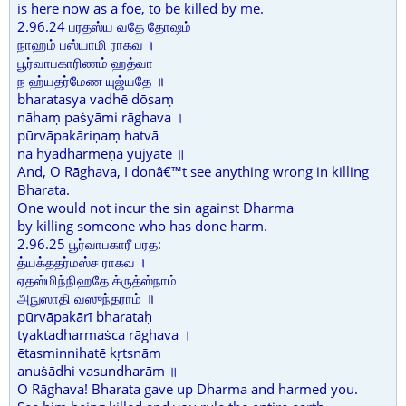
is here now as a foe, to be killed by me.
2.96.24 பரதஸ்ய வதே தோஷம்
நாஹம் பஸ்யாமி ராகவ ।
பூர்வாபகாரிணம் ஹத்வா
ந ஹ்யதர்மேண யுஜ்யதே ॥
bharatasya vadhē dōṣaṃ
nāhaṃ paṡyāmi rāghava ।
pūrvāpakāriṇaṃ hatvā
na hyadharmēṇa yujyatē ॥
And, O Rāghava, I donâ€™t see anything wrong in killing
Bharata.
One would not incur the sin against Dharma
by killing someone who has done harm.
2.96.25 பூர்வாபகாரீ பரத:
த்யக்ததர்மஸ்ச ராகவ ।
ஏதஸ்மிந்நிஹதே க்ருத்ஸ்நாம்
அநுஸாதி வஸுந்தராம் ॥
pūrvāpakārī bharataḥ
tyaktadharmaṡca rāghava ।
ētasminnihatē kṛtsnām
anuṡādhi vasundharām ॥
O Rāghava! Bharata gave up Dharma and harmed you.