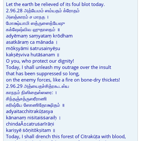
Let the earth be relieved of its foul blot today.
2.96.28 அத்யேமம் ஸம்யதம் க்ரோதம்
அஸத்காரம் ச மாநத ।
மோக்ஷ்யாமி ஸத்ருஸைந்யேஷு
கக்ஷேஷ்விவ ஹுதாஸநம் ॥
adyēmaṃ saṃyataṃ krōdham
asatkāraṃ ca mānada ।
mōkṣyāmi ṡatrusainyēṣu
kakṣēṣviva hutāṡanam ॥
O you, who protect our dignity!
Today, I shall unleash my outrage over the insult
that has been suppressed so long,
on the enemy forces, like a fire on bone-dry thickets!
2.96.29 அத்யைதச்சித்ரகூடஸ்ய
காநநம் நிஸிதைஸ்ஸரை: ।
சிந்தஞ்சத்ருஸரீராணி
கரிஷ்யே ஸோணிதோக்ஷிதம் ॥
adyaitacchitrakūṭasya
kānanaṃ niṡitaiṡṡaraiḥ ।
chindaÃ±catruṡarīrāṇi
kariṣyē ṡōṇitōkṣitam ॥
Today, I shall drench this forest of Citrakūṭa with blood,