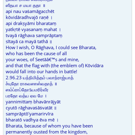
ஸீதயா ச மயா ததா ॥
api nau vaṡamāgacchēt
kōvidāradhvajō raṇē ।
api drakṣyāmi bharataṃ
yatkṛtē vyasanaṃ mahat ।
tvayā rāghava samprāptaṃ
sītayā ca mayā tathā ॥
How I wish, O Rāghava, I could see Bharata,
who has been the cause of all
your woes, of Seetāâ€™s and mine,
and that the flag with (the emblem of) Kōvidāra
would fall into our hands in battle!
2.96.23 யந்நிமித்தம் பவாந்ராஜ்யாத்
ச்யுதோ ராகவஸாஸ்வதாத் ॥
ஸம்ப்ராப்தோऽயமரிர்வீர
பரதோ வத்ய ஏவ மே ।
yannimittaṃ bhavānrājyāt
cyutō rāghavaṡāṡvatāt ॥
samprāptō'yamarirvīra
bharatō vadhya ēva mē ।
Bharata, because of whom you have been
permanently ousted from the kingdom,