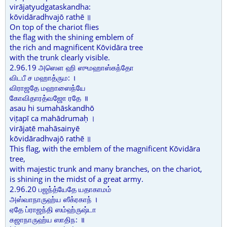
virājatyudgataskandha:
kōvidāradhvajō rathē ॥
On top of the chariot flies
the flag with the shining emblem of
the rich and magnificent Kōvidāra tree
with the trunk clearly visible.
2.96.19 அஸௌ ஹி ஸுமஹாஸ்கந்தோ
விடபீ ச மஹாத்ரும: ।
விராஜதே மஹாஸைந்யே
கோவிதாரத்வஜோ ரதே ॥
asau hi sumahāskandhō
viṭapī ca mahādrumaḥ ।
virājatē mahāsainyē
kōvidāradhvajō rathē ॥
This flag, with the emblem of the magnificent Kōvidāra
tree,
with majestic trunk and many branches, on the chariot,
is shining in the midst of a great army.
2.96.20 பஜந்த்யேதே யதாகாமம்
அஸ்வாநாருஹ்ய ஸீக்ரகாந் ।
ஏதே ப்ராஜந்தி ஸம்ஹ்ருஷ்டா
கஜாநாருஹ்ய ஸாதிந: ॥