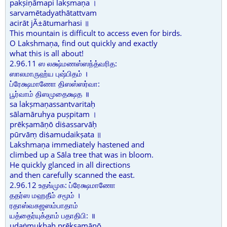
pakṣiṇāmapi lakṣmaṇa ।
sarvamētadyathātattvam
acirāt jÃ±ātumarhasi ॥
This mountain is difficult to access even for birds.
O Lakshmaṇa, find out quickly and exactly
what this is all about!
2.96.11 ஸ லக்ஷ்மணஸ்ஸந்த்வரித:
ஸாலமாருஹ்ய புஷ்பிதம் ।
ப்ரேக்ஷமாணோ திஸஸ்ஸர்வா:
பூர்வாம் திஸமுதைக்ஷத ॥
sa lakṣmaṇassantvaritaḥ
sālamāruhya puṣpitam ।
prēkṣamāṇō diṡassarvāḥ
pūrvāṃ diṡamudaikṣata ॥
Lakshmaṇa immediately hastened and
climbed up a Sāla tree that was in bloom.
He quickly glanced in all directions
and then carefully scanned the east.
2.96.12 உதங்முக: ப்ரேக்ஷமாணோ
ததர்ஸ மஹதீம் சமூம் ।
ரதாஸ்வகஜஸம்பாதாம்
யத்தைர்யுக்தாம் பதாதிபி: ॥
udaṅmukhaḥ prēkṣamāṇō