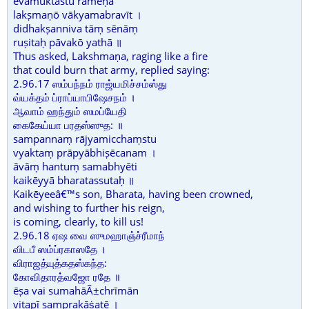
ēvamuktastu rāmēṇa
lakṣmaṇō vākyamabravīt ।
didhakṣanniva tāṃ sēnāṃ
ruṣitaḥ pāvakō yathā ॥
Thus asked, Lakshmaṇa, raging like a fire
that could burn that army, replied saying:
2.96.17 ஸம்பந்நம் ராஜ்யமிச்சம்ஸ்து
வ்யக்தம் ப்ராப்யாபிஷேசநம் ।
ஆவாம் ஹந்தும் ஸமப்யேதி
கைகேய்யா பரதஸ்ஸுத: ॥
sampannaṃ rājyamicchaṃstu
vyaktaṃ prāpyābhiṣēcanam ।
āvāṃ hantuṃ samabhyēti
kaikēyyā bharatassutaḥ ॥
Kaikēyeeâ€™s son, Bharata, having been crowned,
and wishing to further his reign,
is coming, clearly, to kill us!
2.96.18 ஏஷ வை ஸுமஹாஞ்ச்ரீமாந்
விடபீ ஸம்ப்ரகாஸதே ।
விராஜத்யுத்கதஸ்கந்த:
கோவிதாரத்வஜோ ரதே ॥
ēṣa vai sumahāÃ±chrīmān
viṭapī samprakāṡatē ।