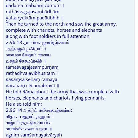
dadarṡa mahatīṃ camūm ।
rathāṡvagajasambādhāṃ
yattairyuktāṃ padātibhiḥ ॥
Then he turned to the north and saw the great army,
complete with chariots, horses and elephants
along with foot soldiers in full attention.
2.96.13 தாமஸ்வகஜஸம்பூர்ணாம்
ரதத்வஜவிபூஷிதாம் ।
ஸஸம்ஸ ஸேநாம் ராமாய
வசநம் சேதமப்ரவீத் ॥
tāmaṡvagajasampūrṇāṃ
rathadhvajavibhūṣitām ।
ṡaṡaṃsa sēnāṃ rāmāya
vacanaṃ cēdamabravīt ॥
He told Rāma about the army that was complete with
horses, elephants and chariots flying pennants.
He also told him:
2.96.14 அக்நிம் ஸம்ஸமயத்வார்ய:
ஸீதா ச பஜதாம் குஹாம் ।
ஸஜ்யம் குருஷ்வ சாபம் ச
ஸராம்ஸ்ச கவசம் ததா ॥
agniṃ saṃṡamayatvāryaḥ