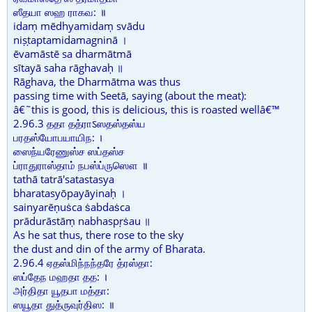
ஸீதயா ஸஹ ராகவ: ॥
idaṃ mēdhyamidaṃ svādu
niṣṭaptamidamagninā ।
ēvamāstē sa dharmātmā
sītayā saha rāghavaḥ ॥
Rāghava, the Dharmātma was thus
passing time with Seetā, saying (about the meat):
â€˜this is good, this is delicious, this is roasted wellâ€™
2.96.3 ததா தத்ராऽஸதஸ்தஸ்ய
பரதஸ்யோபயாயிந: ।
ஸைந்யரேணுஸ்ச ஸப்தஸ்ச
ப்ராதுராஸ்தாம் நபஸ்ப்ருஸௌ ॥
tathā tatrā'satastasya
bharatasyōpayāyinaḥ ।
sainyarēṇuṡca ṡabdaṡca
prādurāstāṃ nabhaspṛṡau ॥
As he sat thus, there rose to the sky
the dust and din of the army of Bharata.
2.96.4 ஏதஸ்மிந்நந்தரே த்ரஸ்தா:
ஸப்தேந மஹதா தத: ।
அர்திதா யூதபா மத்தா:
ஸயூதா துத்ருவுர்திஸ: ॥