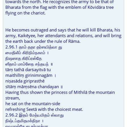
towards the north. He recognizes the army to be that of
Bharata from the flag with the emblem of Kōvidāra tree
flying on the chariot.
He becomes outraged and says that he will kill Bharata, his
army, Kaikēyee, her attendants and relations, and will bring
the earth back under the rule of Rāma.
2.96.1 தாம் ததா தர்ஸயித்வா து
மைதிலீம் கிரிநிம்நகாம் ।
நிஷஸாத கிரிப்ரஸ்தே
ஸீதாம் மாம்ஸேந சந்தயந் ॥
tāṃ tathā darṡayitvā tu
maithilīṃ girinimnagām ।
niṣasāda giriprasthē
sītāṃ māṃsēna chandayan ॥
Having thus shown the princess of Mithilā the mountain
stream,
he sat on the mountain-side
refreshing Seetā with the choicest meat.
2.96.2 இதம் மேத்யமிதம் ஸ்வாது
நிஷ்டப்தமிதமக்நிநா ।
ஏவமாஸ்தே ஸ தர்மாத்மா