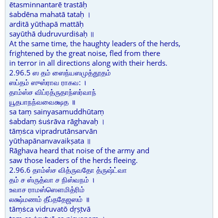
ētasminnantarē trastāḥ
ṡabdēna mahatā tataḥ ।
arditā yūthapā mattāḥ
sayūthā dudruvurdiṡaḥ ॥
At the same time, the haughty leaders of the herds,
frightened by the great noise, fled from there
in terror in all directions along with their herds.
2.96.5 ஸ தம் ஸைந்யஸமுத்தூதம்
ஸப்தம் ஸுஸ்ராவ ராகவ: ।
தாம்ஸ்ச விப்ரத்ருதாந்ஸர்வாந்
யூதபாநந்வவைக்ஷத ॥
sa taṃ sainyasamuddhūtaṃ
ṡabdaṃ ṡuṡrāva rāghavaḥ ।
tāṃṡca vipradrutānsarvān
yūthapānanvavaikṣata ॥
Rāghava heard that noise of the army and
saw those leaders of the herds fleeing.
2.96.6 தாம்ஸ்ச வித்ருவதோ த்ருஷ்ட்வா
தம் ச ஸ்ருத்வா ச நிஸ்வநம் ।
உவாச ராமஸ்ஸௌமித்ரிம்
லக்ஷ்மணம் தீப்ததேஜஸம் ॥
tāṃṡca vidruvatō dṛṣṭvā