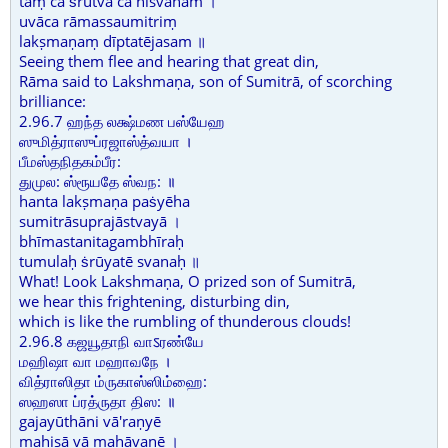
taṃ ca ṡrutvā ca nisvanam ।
uvāca rāmassaumitriṃ
lakṣmaṇaṃ dīptatējasam ॥
Seeing them flee and hearing that great din,
Rāma said to Lakshmaṇa, son of Sumitrā, of scorching
brilliance:
2.96.7 ஹந்த லக்ஷ்மண பஸ்யேஹ
ஸுமித்ராஸுப்ரஜாஸ்த்வயா ।
பீமஸ்தநிதகம்பீர:
துமுல: ஸ்ரூயதே ஸ்வந: ॥
hanta lakṣmaṇa paṡyēha
sumitrāsuprajāstvayā ।
bhīmastanitagambhīraḥ
tumulaḥ ṡrūyatē svanaḥ ॥
What! Look Lakshmaṇa, O prized son of Sumitrā,
we hear this frightening, disturbing din,
which is like the rumbling of thunderous clouds!
2.96.8 கஜயூதாநி வாऽரண்யே
மஹிஷா வா மஹாவநே ।
வித்ராஸிதா ம்ருகாஸ்ஸிம்ஹை:
ஸஹஸா ப்ரத்ருதா திஸ: ॥
gajayūthāni vā'raṇyē
mahiṣā vā mahāvanē ।