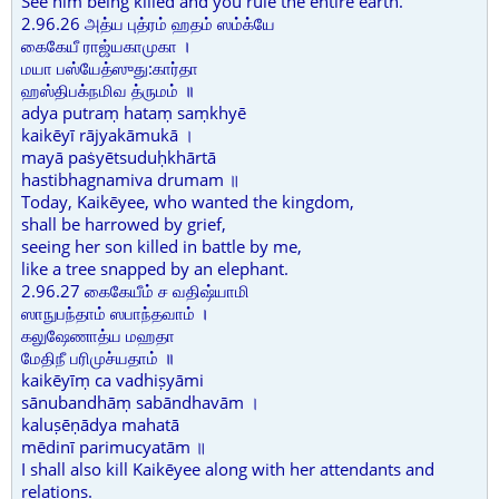
See him being killed and you rule the entire earth.
2.96.26 அத்ய புத்ரம் ஹதம் ஸம்க்யே
கைகேயீ ராஜ்யகாமுகா ।
மயா பஸ்யேத்ஸுது:கார்தா
ஹஸ்திபக்நமிவ த்ருமம் ॥
adya putraṃ hataṃ saṃkhyē
kaikēyī rājyakāmukā ।
mayā paṡyētsuduḥkhārtā
hastibhagnamiva drumam ॥
Today, Kaikēyee, who wanted the kingdom,
shall be harrowed by grief,
seeing her son killed in battle by me,
like a tree snapped by an elephant.
2.96.27 கைகேயீம் ச வதிஷ்யாமி
ஸாநுபந்தாம் ஸபாந்தவாம் ।
கலுஷேணாத்ய மஹதா
மேதிநீ பரிமுச்யதாம் ॥
kaikēyīṃ ca vadhiṣyāmi
sānubandhāṃ sabāndhavām ।
kaluṣēṇādya mahatā
mēdinī parimucyatām ॥
I shall also kill Kaikēyee along with her attendants and
relations.