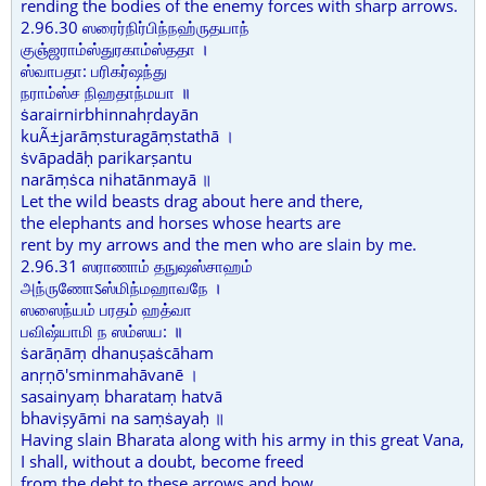
rending the bodies of the enemy forces with sharp arrows.
2.96.30 ஸரைர்நிர்பிந்நஹ்ருதயாந்
குஞ்ஜராம்ஸ்துரகாம்ஸ்ததா ।
ஸ்வாபதா: பரிகர்ஷந்து
நராம்ஸ்ச நிஹதாந்மயா ॥
ṡarairnirbhinnahṛdayān
kuÃ±jarāṃsturagāṃstathā ।
ṡvāpadāḥ parikarṣantu
narāṃṡca nihatānmayā ॥
Let the wild beasts drag about here and there,
the elephants and horses whose hearts are
rent by my arrows and the men who are slain by me.
2.96.31 ஸராணாம் தநுஷஸ்சாஹம்
அந்ருணோऽஸ்மிந்மஹாவநே ।
ஸஸைந்யம் பரதம் ஹத்வா
பவிஷ்யாமி ந ஸம்ஸய: ॥
ṡarāṇāṃ dhanuṣaṡcāham
anṛṇō'sminmahāvanē ।
sasainyaṃ bharataṃ hatvā
bhaviṣyāmi na saṃṡayaḥ ॥
Having slain Bharata along with his army in this great Vana,
I shall, without a doubt, become freed
from the debt to these arrows and bow.