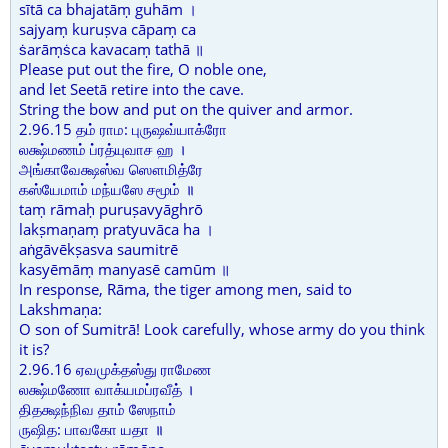
sītā ca bhajatāṃ guhām ।
sajyaṃ kuruṣva cāpaṃ ca
ṡarāṃṡca kavacaṃ tathā ॥
Please put out the fire, O noble one,
and let Seetā retire into the cave.
String the bow and put on the quiver and armor.
2.96.15 தம் ராம: புருஷவ்யாக்ரோ
லக்ஷ்மணம் ப்ரத்யுவாச ஹ ।
அங்காவேக்ஷஸ்வ ஸௌமித்ரே
கஸ்யேமாம் மந்யஸே சமூம் ॥
taṃ rāmaḥ puruṣavyāghrō
lakṣmaṇaṃ pratyuvāca ha ।
aṅgāvēkṣasva saumitrē
kasyēmāṃ manyasē camūm ॥
In response, Rāma, the tiger among men, said to
Lakshmaṇa:
O son of Sumitrā! Look carefully, whose army do you think
it is?
2.96.16 ஏவமுக்தஸ்து ராமேண
லக்ஷ்மணோ வாக்யமப்ரவீத் ।
திதக்ஷந்நிவ தாம் ஸேநாம்
ருஷித: பாவகோ யதா ॥