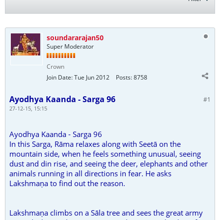
soundararajan50
Super Moderator
Crown
Join Date:
Tue Jun 2012
Posts:
8758
Ayodhya Kaanda - Sarga 96
#1
27-12-15, 15:15
Ayodhya Kaanda - Sarga 96
In this Sarga, Rāma relaxes along with Seetā on the
mountain side, when he feels something unusual, seeing
dust and din rise, and seeing the deer, elephants and other
animals running in all directions in fear. He asks
Lakshmaṇa to find out the reason.
Lakshmaṇa climbs on a Sāla tree and sees the great army