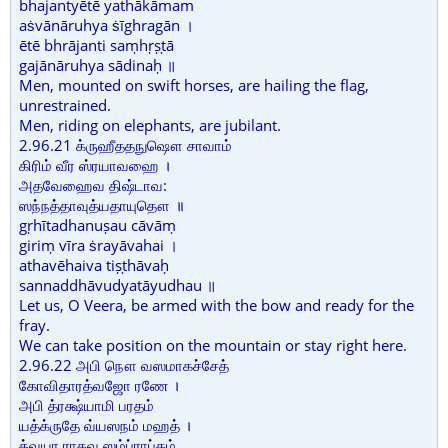
bhajantyētē yathākāmam
aṡvānāruhya ṡīghragān ।
ētē bhrājanti saṃhṛṣṭā
gajānāruhya sādinaḥ ॥
Men, mounted on swift horses, are hailing the flag,
unrestrained.
Men, riding on elephants, are jubilant.
2.96.21 க்ருஹீததநுஷௌ சாவாம்
கிரிம் வீர ஸ்ரயாவஹை ।
அதவேஹைவ திஷ்டாவ:
ஸந்நத்தாவுத்யதாயுதௌ ॥
gṛhītadhanuṣau cāvāṃ
giriṃ vīra ṡrayāvahai ।
athavēhaiva tiṣṭhāvaḥ
sannaddhāvudyatāyudhau ॥
Let us, O Veera, be armed with the bow and ready for the
fray.
We can take position on the mountain or stay right here.
2.96.22 அபி நௌ வஸமாகச்சேத்
கோவிதாரத்வஜோ ரணே ।
அபி த்ரக்ஷ்யாமி பரதம்
யத்க்ருதே வ்யஸநம் மஹத் ।
த்வயா ராகவ ஸம்ப்ராப்தம்