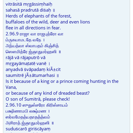
vitrāsitā mṛgāssiṃhaiḥ
sahasā pradrutā diṡaḥ ॥
Herds of elephants of the forest,
buffaloes of the wild, deer and even lions
flee in all directions in fear.
2.96.9 ராஜா வா ராஜபுத்ரோ வா
ம்ருகயாமடதே வநே ।
அந்யத்வா ஸ்வாபதம் கிஞ்சித்
ஸௌமித்ரே ஜ்ஞாதுமர்ஹஸி ॥
rājā vā rājaputrō vā
mṛgayāmaṭatē vanē ।
anyadvā ṡvāpadaṃ kiÃ±cit
saumitrē jÃ±ātumarhasi ॥
Is it because of a king or a prince coming hunting in the
Vana,
or because of any kind of dreaded beast?
O son of Sumitrā, please check!
2.96.10 ஸுதுஸ்சரோ கிரிஸ்சாயம்
பக்ஷிணாமபி லக்ஷ்மண ।
ஸர்வமேதத்யதாதத்த்வம்
அசிராத் ஜ்ஞாதுமர்ஹஸி ॥
suduṡcarō giriṡcāyaṃ