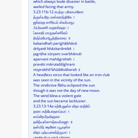
which always bode disaster in battle,
wailed facing that army.
3.23.11b-12 கபந்த: பரிகாபாஸோ
த்ருஸ்யதே பாஸ்கராந்திகே ।
ஜக்ராஹ ஸூர்யம் ஸ்வர்பாநு:
அபர்வணி மஹாக்ரஹ: ।
ப்ரவாதி மாருதஸ்ஸீக்ரம்
நிஷ்ப்ரபோऽபூத்திவாகர: ॥
kabandhaḥ parighābhāsō
dṛṡyatē bhāskarāntikē ।
jagrāha sūryaṃ svarbhānuḥ
aparvaṇi mahāgrahaḥ ।
pravāti mārutaṡṡīghraṃ
niṣprabhō'bhūddivākaraḥ ॥
A headless torso that looked like an iron club
was seen in the vicinity of the sun.
The vindictive Rāhu eclipsed the sun
though it was not the day of new moon.
The wind blew a violent gale
and the sun became lackluster.
3.23.13-14a உத்பேதுஸ்ச விநா ராத்ரிம்
தாரா: கத்யோதஸப்ரபா: ।
ஸம்லீநமீநவிஹகா
நலிந்யஸ்ஸுஷ்கபங்கஜா: ॥
தஸ்மிந் க்ஷணே பபூவுஸ்ச
விநா புஷ்பபலைர்த்ருமா: ।
utpētuṡca vinā rātriṃ