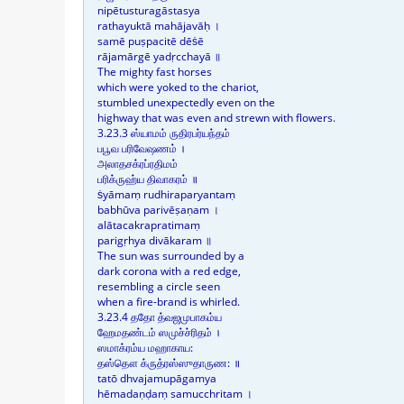
nipētusturagāstasya
rathayuktā mahājavāḥ ।
samē puṣpacitē dēṡē
rājamārgē yadṛcchayā ॥
The mighty fast horses
which were yoked to the chariot,
stumbled unexpectedly even on the
highway that was even and strewn with flowers.
3.23.3 ஸ்யாமம் ருதிரபர்யந்தம்
பபூவ பரிவேஷணம் ।
அலாதசக்ரப்ரதிமம்
பரிக்ருஹ்ய திவாகரம் ॥
ṡyāmaṃ rudhiraparyantaṃ
babhūva parivēṣaṇam ।
alātacakrapratimaṃ
parigṛhya divākaram ॥
The sun was surrounded by a
dark corona with a red edge,
resembling a circle seen
when a fire-brand is whirled.
3.23.4 ததோ த்வஜமுபாகம்ய
ஹேமதண்டம் ஸமுச்ச்ரிதம் ।
ஸமாக்ரம்ய மஹாகாய:
தஸ்தௌ க்ருத்ரஸ்ஸுதாருண: ॥
tatō dhvajamupāgamya
hēmadaṇḍaṃ samucchritam ।