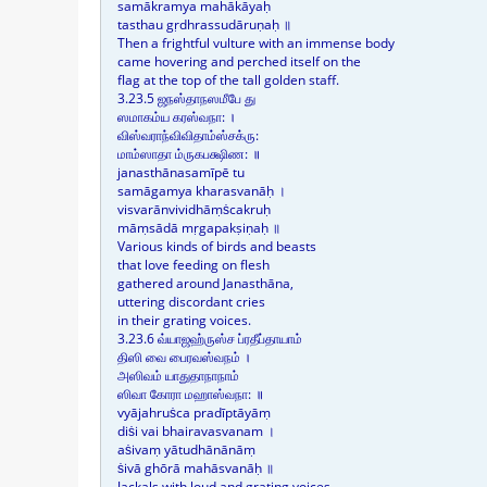
samākramya mahākāyaḥ
tasthau gṛdhrassudāruṇaḥ ॥
Then a frightful vulture with an immense body
came hovering and perched itself on the
flag at the top of the tall golden staff.
3.23.5 ஜநஸ்தாநஸமீபே து
ஸமாகம்ய கரஸ்வநா: ।
விஸ்வராந்விவிதாம்ஸ்சக்ரு:
மாம்ஸாதா ம்ருகபக்ஷிண: ॥
janasthānasamīpē tu
samāgamya kharasvanāḥ ।
visvarānvividhāṃṡcakruḥ
māṃsādā mṛgapakṣiṇaḥ ॥
Various kinds of birds and beasts
that love feeding on flesh
gathered around Janasthāna,
uttering discordant cries
in their grating voices.
3.23.6 வ்யாஜஹ்ருஸ்ச ப்ரதீப்தாயாம்
திஸி வை பைரவஸ்வநம் ।
அஸிவம் யாதுதாநாநாம்
ஸிவா கோரா மஹாஸ்வநா: ॥
vyājahruṡca pradīptāyāṃ
diṡi vai bhairavasvanam ।
aṡivaṃ yātudhānānāṃ
ṡivā ghōrā mahāsvanāḥ ॥
Jackals with loud and grating voices