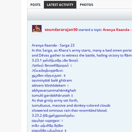
POSTS
LATEST ACTIVITY
PHOTOS
soundararajan50
started a topic
Aranya Kaanda -
Aranya Kaanda - Sarga 23
In this Sarga, as Khara's army starts, many a bad omen porten
and Dēvas gather to witness the battle, hailing victory to Rām
3.23.1 தஸ்மிந்யாதே பலே கோரம்
அஸிவம் ஸோணிதோதகம் ।
அப்யவர்ஷந்மஹாமேக:
துமுலோ கர்தபாருண: ॥
tasminyātē balē ghōram
aṡivaṃ ṡōṇitōdakam ।
abhyavarṣanmahāmēghaḥ
tumulō gardabhāruṇaḥ ॥
As that grisly army set forth,
tumultuous, massive and donkey-colored clouds
showered ominous rain that resembled blood.
3.23.2 நிபேதுஸ்துரகாஸ்தஸ்ய
ரதயுக்தா மஹாஜவா: ।
ஸமே புஷ்பசிதே தேஸே
ராஜமார்கே யத்ருச்சயா ॥