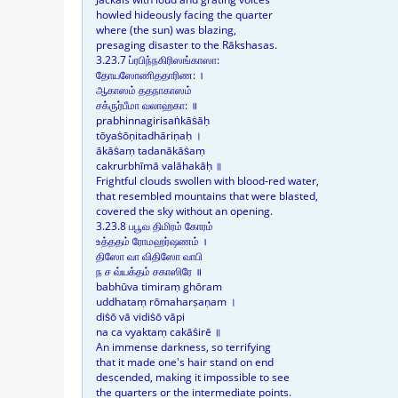
howled hideously facing the quarter
where (the sun) was blazing,
presaging disaster to the Rākshasas.
3.23.7 ப்ரபிந்நகிரிஸங்காஸா:
தோயஸோணிததாரிண: ।
ஆகாஸம் ததநாகாஸம்
சக்ருர்பீமா வலாஹகா: ॥
prabhinnagirisaṅkāṡāḥ
tōyaṡōṇitadhāriṇaḥ ।
ākāṡaṃ tadanākāṡaṃ
cakrurbhīmā valāhakāḥ ॥
Frightful clouds swollen with blood-red water,
that resembled mountains that were blasted,
covered the sky without an opening.
3.23.8 பபூவ திமிரம் கோரம்
உத்ததம் ரோமஹர்ஷணம் ।
திஸோ வா விதிஸோ வாபி
ந ச வ்யக்தம் சகாஸிரே ॥
babhūva timiraṃ ghōram
uddhataṃ rōmaharṣaṇam ।
diṡō vā vidiṡō vāpi
na ca vyaktaṃ cakāṡirē ॥
An immense darkness, so terrifying
that it made one's hair stand on end
descended, making it impossible to see
the quarters or the intermediate points.