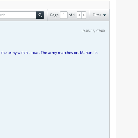
Page
of
1
Filter
19-06-16, 07:00
tes the army with his roar. The army marches on. Maharshis