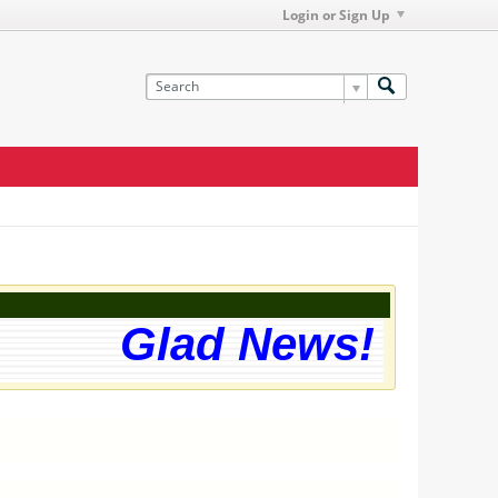
Login or Sign Up
Glad News! The web