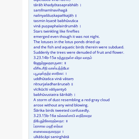
tārāḥ khadyōtasaprabhāḥ ।
saṃlīnamīnavihagā
nalinyaṡṡuṣkapaṅkajāḥ ॥
tasmin kṣaṇē babhūvuṡca
vinā puṣpaphalairdrumāḥ ।
Stars twinkling like fireflies
emerged even though it was not night.
The lotuses in the lotus ponds dried up
and the fish and aquatic birds therein were subdued.
Suddenly the trees were denuded of fruit and flower.
3.23.14b-15a உத்தூதஸ்ச விநா வாதம்
ரேணுர்ஜலதராருண: ॥
வீசீகூசீதி வாஸ்யந்த்யோ
பபூவுஸ்தத்ர ஸாரிகா: ।
uddhūtaṡca vinā vātaṃ
rēṇurjaladharāruṇaḥ ॥
vīcīkūcīti vāṡyantyō
babhūvustatra ṡārikāḥ ।
A storm of dust resembling a red-gray cloud
arose without any wind blowing.
Ṡārika birds tweeted confusedly.
3.23.15b-16a உல்காஸ்சாபி ஸநிர்காதா
நிபேதுர்கோரதர்ஸநா: ॥
ப்ரசசால மஹீ ஸர்வா
ஸஸைலவநகாநநா ।
ulkāṡcāpi sanirghātā