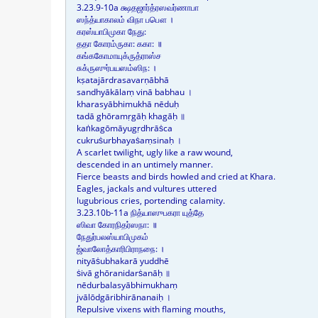
3.23.9-10a க்ஷதஜார்த்ரஸவர்ணாபா
ஸந்த்யாகாலம் விநா பபௌ ।
கரஸ்யாபிமுகா நேது:
ததா கோரம்ருகா: ககா: ॥
கங்ககோமாயுக்ருத்ராஸ்ச
சுக்ருஸுர்பயஸம்ஸிந: ।
kṣatajārdrasavarṇābhā
sandhyākālaṃ vinā babhau ।
kharasyābhimukhā nēduḥ
tadā ghōramṛgāḥ khagāḥ ॥
kaṅkagōmāyugṛdhrāṡca
cukruṡurbhayaṡaṃsinaḥ ।
A scarlet twilight, ugly like a raw wound,
descended in an untimely manner.
Fierce beasts and birds howled and cried at Khara.
Eagles, jackals and vultures uttered
lugubrious cries, portending calamity.
3.23.10b-11a நித்யாஸுபகரா யுத்தே
ஸிவா கோரநிதர்ஸநா: ॥
நேதுர்பலஸ்யாபிமுகம்
ஜ்வாலோத்காரிபிராநநை: ।
nityāṡubhakarā yuddhē
ṡivā ghōranidarṡanāḥ ॥
nēdurbalasyābhimukhaṃ
jvālōdgāribhirānanaiḥ ।
Repulsive vixens with flaming mouths,