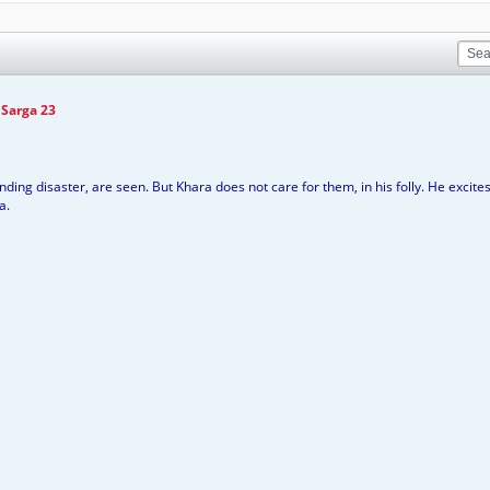
 Sarga 23
ding disaster, are seen. But Khara does not care for them, in his folly. He exci
a.