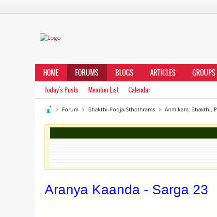
HOME
FORUMS
BLOGS
ARTICLES
GROUPS
Today's Posts
Member List
Calendar
Forum
Bhakthi-Pooja-Sthothrams
Anmikam, Bhakthi, 
Aranya Kaanda - Sarga 23