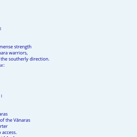
।
mense strength
nara warriors,
 the southerly direction.
ா:
 ।
aras
 of the Vānaras
rter
o access.