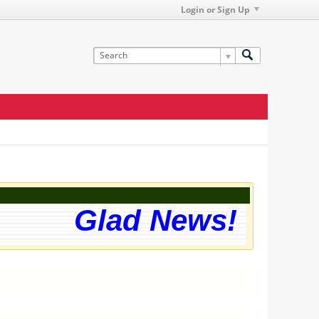
Login or Sign Up
Glad News! The web