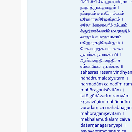
4.41.8-10 ஸஹஸ்ரஸிரஸம் வி
நாநாத்ருமலதாயுதம் ।
நர்மதாம் ச நதீம் ரம்யாம்
மஹோரகநிஷேவிதாம் ।
ததோ கோதாவரீம் ரம்யாம்
க்ருஷ்ணவேணீம் மஹாநதீம் 
வரதாம் ச மஹாபாகாம்
மஹோரகநிஷேவிதாம் ।
மேகலாமுத்கலாம் சைவ
தஸார்ணநகராண்யபி ।
ஆஸ்வவந்தீமவந்தீம் ச
ஸர்வாமேவாநுபஸ்யத ॥
sahasraṡirasaṃ vindhya
nānādrumalatāyutam ।
narmadāṃ ca nadīṃ ra
mahōraganiṣēvitām ।
tatō gōdāvarīṃ ramyām
kṛṣṇavēṇīṃ mahānadīm 
varadāṃ ca mahābhāgā
mahōraganiṣēvitām ।
mēkhalāmutkalāṃ caiva
daṡārṇanagarāṇyapi ।
āṡvavantīmavantīṃ ca