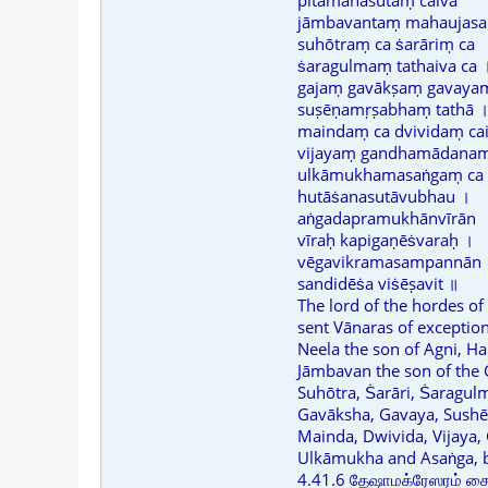
pitāmahasutaṃ caiva
jāmbavantaṃ mahaujas
suhōtraṃ ca ṡarāriṃ ca
ṡaragulmaṃ tathaiva ca 
gajaṃ gavākṣaṃ gavaya
suṣēṇamṛṣabhaṃ tathā 
maindaṃ ca dvividaṃ ca
vijayaṃ gandhamādana
ulkāmukhamasaṅgaṃ ca
hutāṡanasutāvubhau ।
aṅgadapramukhānvīrān
vīraḥ kapigaṇēṡvaraḥ ।
vēgavikramasampannān
sandidēṡa viṡēṣavit ॥
The lord of the hordes of
sent Vānaras of exceptio
Neela the son of Agni, H
Jāmbavan the son of the 
Suhōtra, Ṡarāri, Ṡaragulm
Gavāksha, Gavaya, Sushē
Mainda, Dwivida, Vijaya
Ulkāmukha and Asaṅga, b
4.41.6 தேஷாமக்ரேஸரம் ச