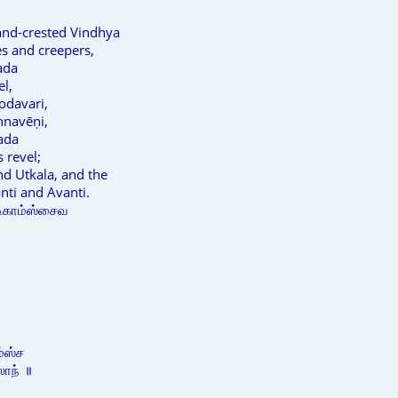
and-crested Vindhya
es and creepers,
ada
l,
Godavari,
hnavēṇi,
ada
 revel;
nd Utkala, and the
nti and Avanti.
டிகாம்ஸ்சைவ
ம்ஸ்ச
ாந் ॥