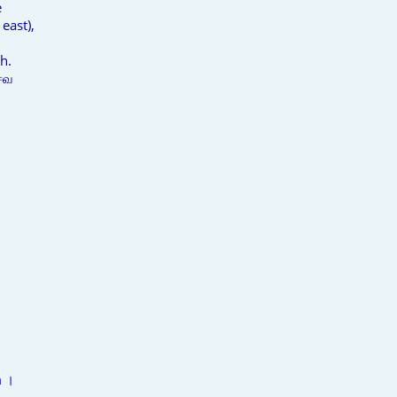
e
 east),
h.
சைவ
।
 ।