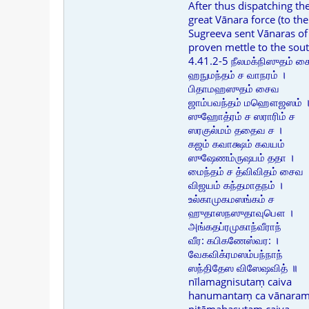
After thus dispatching th
great Vānara force (to the
Sugreeva sent Vānaras of
proven mettle to the sout
4.41.2-5 நீலமக்நிஸுதம் 
ஹநுமந்தம் ச வாநரம் ।
பிதாமஹஸுதம் சைவ
ஜாம்பவந்தம் மஹௌஜஸம் 
ஸுஹோத்ரம் ச ஸராரிம் ச
ஸரகுல்மம் ததைவ ச ।
கஜம் கவாக்ஷம் கவயம்
ஸுஷேணம்ருஷபம் ததா ।
மைந்தம் ச த்விவிதம் சைவ
விஜயம் கந்தமாதநம் ।
உல்காமுகமஸங்கம் ச
ஹுதாஸநஸுதாவுபௌ ।
அங்கதப்ரமுகாந்வீராந்
வீர: கபிகணேஸ்வர: ।
வேகவிக்ரமஸம்பந்நாந்
ஸந்திதேஸ விஸேஷவித் ॥
nīlamagnisutaṃ caiva
hanumantaṃ ca vānaram