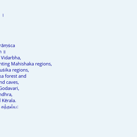
 ।
m
ḍrāṃṡca
n ॥
 Vidarbha,
nting Mahishaka regions,
uṡika regions,
a forest and
and caves,
Godavari,
ndhra,
 Kērala.
கந்தவ்ய: