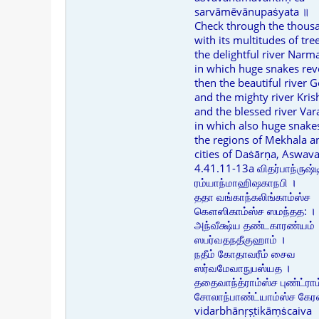
sarvāmēvānupaṡyata ॥
Check through the thous
with its multitudes of tre
the delightful river Narm
in which huge snakes reve
then the beautiful river 
and the mighty river Kris
and the blessed river Var
in which also huge snakes
the regions of Mekhala a
cities of Daṡārṇa, Aswava
4.41.11-13a விதர்பாந்ருஷ்
ரம்யாந்மாஹிஷகாநபி ।
ததா வங்காந்கலிங்காம்ஸ்ச
கௌஸிகாம்ஸ்ச ஸமந்தத: ।
அந்வீக்ஷ்ய தண்டகாரண்யம்
ஸபர்வதநதீகுஹாம் ।
நதீம் கோதாவரீம் சைவ
ஸர்வமேவாநுபஸ்யத ।
ததைவாந்த்ராம்ஸ்ச புண்ட்ரா
சோலாந்பாண்ட்யாம்ஸ்ச கேரல
vidarbhānṛṣṭikāṃṡcaiva