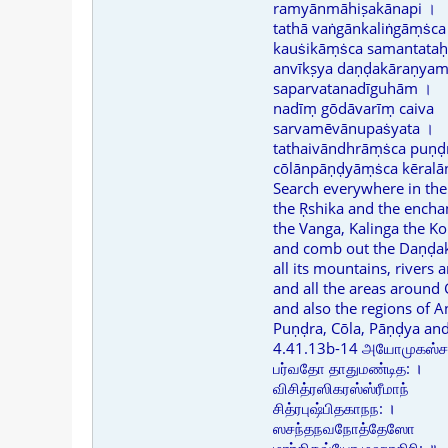
ramyānmāhiṣakānapi ।
tathā vaṅgānkaliṅgāṃṡca
kauṡikāṃṡca samantataḥ
anvīkṣya daṇḍakāraṇya
saparvatanadīguhām ।
nadīṃ gōdāvarīṃ caiva
sarvamēvānupaṡyata ।
tathaivāndhrāṃṡca puṇ
cōlānpāṇḍyāṃṡca kēralā
Search everywhere in the
the Ṛshika and the encha
the Vanga, Kalinga the Ko
and comb out the Daṇḍak
all its mountains, rivers 
and all the areas around 
and also the regions of A
Puṇḍra, Cōla, Pāṇḍya and
4.41.13b-14 அயோமுகஸ்ச 
பர்வதோ தாதுமண்டித: ।
விசித்ரஸிகரஸ்ஸ்ரீமாந்
சித்ரபுஷ்பிதகாநந: ।
ஸசந்தநவநோத்தேஸோ