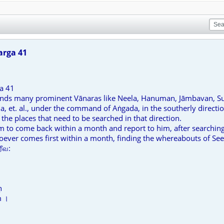
arga 41
a 41
sends many prominent Vānaras like Neela, Hanuman, Jāmbavan, Su
 et. al., under the command of Aṅgada, in the southerly directio
l the places that need to be searched in that direction.
o come back within a month and report to him, after searching f
oever comes first within a month, finding the whereabouts of See
ரீவ:
ḥ
m ।