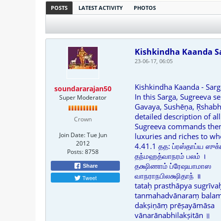
POSTS
LATEST ACTIVITY
PHOTOS
Kishkindha Kaanda S
23-06-17, 06:05
Kishkindha Kaanda - Sarg
soundararajan50
In this Sarga, Sugreeva 
Super Moderator
Gavaya, Sushēṇa, Ṛshabha,
detailed description of al
Crown
Sugreeva commands them t
Join Date:
Tue Jun
luxuries and riches to wh
2012
4.41.1 தத: ப்ரஸ்தாப்ய ஸுக்
Posts:
8758
தந்மஹத்வாநரம் பலம் ।
தக்ஷிணாம் ப்ரேஷயாமாஸ
Share
வாநராநபிலக்ஷிதாந் ॥
Tweet
tataḥ prasthāpya sugrīva
tanmahadvānaraṃ bala
dakṣiṇāṃ prēṣayāmāsa
vānarānabhilakṣitān ॥