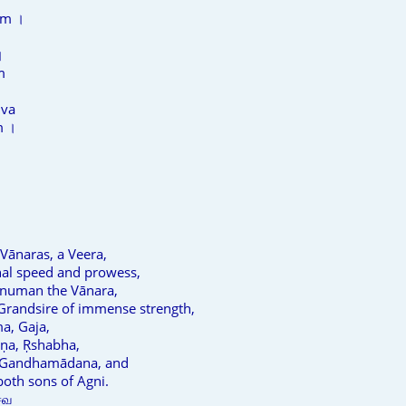
am ।
।
m
।
iva
m ।
 Vānaras, a Veera,
nal speed and prowess,
anuman the Vānara,
Grandsire of immense strength,
a, Gaja,
ṇa, Ṛshabha,
, Gandhamādana, and
oth sons of Agni.
ைவ