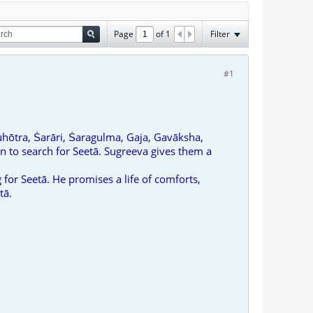
Page
of
1
Filter
#1
hōtra, Ṡarāri, Ṡaragulma, Gaja, Gavāksha,
n to search for Seetā. Sugreeva gives them a
or Seetā. He promises a life of comforts,
tā.