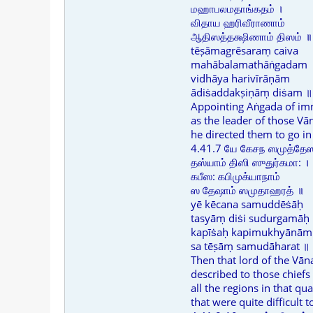
மஹாபலமதாங்கதம் ।
விதாய ஹரிவீராணாம்
ஆதிஸத்தக்ஷிணாம் திஸம் ॥
tēṣāmagrēsaraṃ caiva
mahābalamathāṅgadam 
vidhāya harivīrāṇām
ādiṡaddakṣiṇāṃ diṡam ॥
Appointing Aṅgada of im
as the leader of those Vā
he directed them to go in
4.41.7 யே கேசந ஸமுத்தேஸ
தஸ்யாம் திஸி ஸுதுர்கமா: ।
கபீஸ: கபிமுக்யாநாம்
ஸ தேஷாம் ஸமுதாஹரத் ॥
yē kēcana samuddēṡāḥ
tasyāṃ diṡi sudurgamāḥ
kapīṡaḥ kapimukhyānām
sa tēṣāṃ samudāharat ॥
Then that lord of the Vān
described to those chiefs
all the regions in that qua
that were quite difficult t