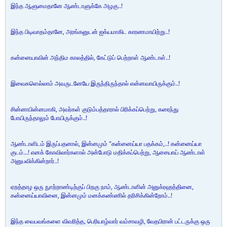
இந்த ஆளுமைதானே ஆண்டாளுக்கே அழகு..!
இந்த பிடிவாதம்தானே, அரங்கனுடன் ஐக்யமாகிட காரணமாயிற்று..!
கன்னையாவின் அந்திம காலத்தில், கேட்டுப் பெற்றாள் ஆண்டாள்..!
இவைகளெல்லாம் அவருடனேயே இருந்திருந்தால் என்னவாயிருக்கும்..!
சின்னாபின்னமாகி, அவர்கள் குடும்பத்தாரால் பிரிக்கப்பெற்று, கரைந்து
போயிருந்தாலும் போயிருக்கும்..!
ஆண்டாளிடம் இருப்பதனால், இன்னமும் "கன்னைய்யா பதக்கம்,..! கன்னைய்யா
குடம்...! எனக் கோவிலார்களால் அன்போடு மதிக்கப்பெற்று, ஆசையாய் ஆண்டாள்
அனுபவிக்கின்றார்..!
ஏறத்தாழ ஒரு நுாற்றாண்டிற்குப் பிறகு நாம், ஆண்டாளின் அனுக்ரஹத்தினை,
கன்னைய்யாவினை, இன்னமும் மனக்கண்ணில் தரிசிக்கின்றோம்..!
இந்த வைபவங்களை விவரித்த, பெரியாழ்வார் வம்சாவழி, வேதபிரான் பட்டருக்கு ஒரு