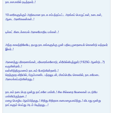
நாடகசபாவில் நடித்தவர்..!
10 லாரிகளுக்கும் அதிகமான நாடக சம்பந்தப்பட்ட அரங்கப் பொருட்கள், உடைகள்,
ஆடை அணிகலன்கள்..!
டிக்கட் கிடைக்காமல் அலைமோதிய மக்கள்..!
அந்த காலத்திலேயே, தமது நாடகங்களுக்கு முன் பதிவு முறையைக் கொண்டு வந்தவர்
இவர்..!
அனைத்து பரிகரணங்கள், பரிவாரங்களோடு, ஸ்ரீவில்லிபுத்துார் (1929ம் ஆண்டு...?)
வருகின்றார்..!
வள்ளித்திருமணம் நாடகம் போடுகின்றனர்..!
தெற்குரத வீதியில், பிரும்மாண்ட பந்தலுடன், மிகப்பெரிய செலவில், நாடகமேடை
அமைக்கப்படுகின்றது..!
நாடகம் நடைபெற மூன்று நாட்களே பாக்கி..! சில சில்லறை வேலைகள் மடடுமே
பாக்கியிருந்தன..!
மழை பொழிய ஆரம்பித்தது..! சிறிது சிறிதாக கனமழையாயிற்று..! விடாது மூன்று
நாட்களும் பெய்து அடம் பிடித்தது....!