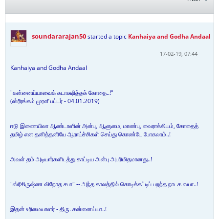
soundararajan50
started a topic
Kanhaiya and Godha Andaal
17-02-19, 07:44
Kanhaiya and Godha Andaal
"கன்னைய்யாவைக் கடாக்ஷித்தக் கோதை..!"
(ஸ்ரீரங்கம் முரளீ பட்டர் - 04.01.2019)
ஈடு இணையிலா ஆண்டாளின் அன்பு, ஆளுமை, மாண்பு, வைராக்கியம், கோதைத்
தமிழ் என தனித்தனியே ஆராய்ச்சிகள் செய்து கொண்டே போகலாம்..!
அவள் தம் அடியார்களிடத்து காட்டிய அன்பு அபரிமிதமானது..!
"ஸ்ரீகிருஷ்ண விநோத சபா" -- அந்த காலத்தில் கொடிக்கட்டிப் பறந்த நாடக ஸபா..!
இதன் உரிமையாளர் - திரு. கன்னைய்யா..!