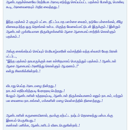
ஆண்டாளுக்கெனவே பிரத்யேக அளவு எடுத்து செய்யப்பட்ட பதக்கம் போன்று, பொலிவு
கூடி, அனைவரையும் அதிர வைத்தது..!
இந்த பதக்கம் 2 புறமும் பட்டை தீட்டப்படாத பளச்சை வைரம், நடுவே பச்சைக்கல், கீழே
விலையுயர்ந்த ஒரு தொங்கல் உள்பட மிகுந்த வேலைப்பாட்டுடன் இருக்கும்..! இன்றும்
ஆண்டாள் முக்கியமான திருவிழாக்களில் ஆசை ஆசையாய் சாற்றிக் கொள்ளும்
பதக்கம்..!
அங்கு கைங்கர்யம் செய்யும் பெரியாழ்வாரின் வம்சத்தில் வந்த ஸ்வாமி வேத பிரான்
பட்டர்...,
"இந்த பதக்கம் தாயாருக்குக் கன கச்சிதமாகப் பொருந்தும் பதக்கம்..! ஆண்டாள்
ஆசை ஆசையாய் அணிந்து கொள்ளும் ஆபரணம்..!"
என்று சிலாகிக்கின்றார்..!
விடாது பெய்த அடைமழை நின்றது..!
நாடகம் எதிர்பார்த்தபடி பேராதரவு பெற்றது..!
மேலும் ஆண்டாளின் உத்தரவுப்படி, ஆண்டாள் திருக்கல்யாணம் எனும் நாடகம், மற்றும்
பல வைணவ நாடகங்கள், மக்களின் மழை வெள்ளத்தில் திளைத்தது..!
ஆண்டாளின் கருணையினால், தமக்கு ஏற்பட்ட நஷ்டம் தொலைந்து பன்மடங்கு
இலாபம் பெருகியது..!
கண்கள் பனிக்க, ஆண்டாளிடம் விடைபெறுகின்றார்..!