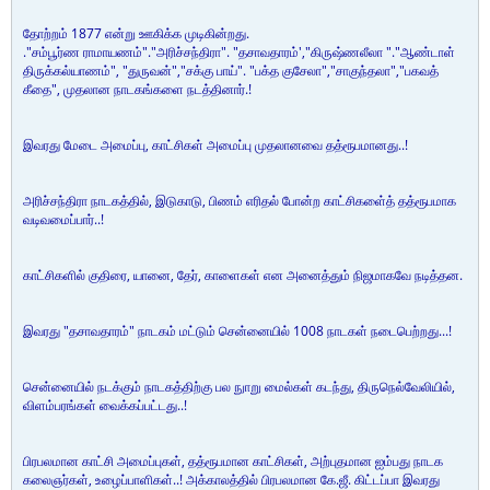
தோற்றம் 1877 என்று ஊகிக்க முடிகின்றது.
."சம்பூர்ண ராமாயணம்"."அரிச்சந்திரா". "தசாவதாரம்',"கிருஷ்ணலீலா "."ஆண்டாள்
திருக்கல்யாணம்", "துருவன்","சக்கு பாய்". "பக்த குசேலா","சாகுந்தலா","பகவத்
கீதை", முதலான நாடகங்களை நடத்தினார்.!
இவரது மேடை அமைப்பு, காட்சிகள் அமைப்பு முதலானவை தத்ரூபமானது..!
அரிச்சந்திரா நாடகத்தில், இடுகாடு, பிணம் எரிதல் போன்ற காட்சிகளை்த் தத்ரூபமாக
வடிவமைப்பார்..!
காட்சிகளில் குதிரை, யானை, தேர், காளைகள் என அனைத்தும் நிஜமாகவே நடித்தன.
இவரது "தசாவதாரம்" நாடகம் மட்டும் சென்னையில் 1008 நாடகள் நடைபெற்றது...!
சென்னையில் நடக்கும் நாடகத்திற்கு பல நுாறு மைல்கள் கடந்து, திருநெல்வேலியில்,
விளம்பரங்கள் வைக்கப்பட்டது..!
பிரபலமான காட்சி அமைப்புகள், தத்ரூபமான காட்சிகள், அற்புதமான ஐம்பது நாடக
கலைஞர்கள், உழைப்பாளிகள்..! அக்காலத்தில் பிரபலமான கே.ஜீ. கிட்டப்பா இவரது