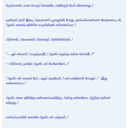
பிரும்மாண்டமான பொருட்செலவில், பாதிக்கும் மேல் வீணானது..!
மூன்றாம் நாள் இரவு, அரவணைப் பூஜையின் போது, தாங்கவொண்ணா வேதனையுடன்,
ஆண்டாளைத் தரிசிக்க வருகின்றார் கன்னைய்யா..!
அர்ச்சகர், அரவணைப் பிரஸாதம் அளிக்கின்றார்..!
".....ஓய் ஸ்வாமி..! வருந்தாதீர்..! ஆண்டாளுக்கு என்ன செய்வீர்..?"
---அர்ச்சகர் முகனே ஆண்டாள் பேசினாளோ..?
"ஆண்டாள் எதைக் கேட்டாலும் தருவேன்..! காப்பாற்றினால் போதும்.." - இது
கன்னைய்யா..!
ஆண்டாளை தரிசித்த கன்னைய்யாவிற்கு, அன்று என்னவோ, ஆழ்ந்த உறக்கம்
வந்தது..!
கன்னய்யாவின் கனவில் ஆண்டாள் வந்தாள்..!