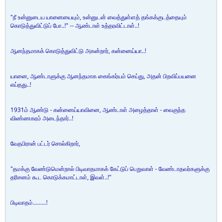
"நீ உன்னுடைய யானையையும், உன்னுடன் வைத்துள்ளத் தங்கக்குடத்தையும்
கொடுத்துவிட்டுப் போ..!" -- ஆண்டாள் உத்தரவிட்டாள்..!
ஆனந்தமாகக் கொடுத்துவிட்டு அகன்றார், கன்னைய்யா..!
யானை, ஆண்டாளுக்கு ஆனந்தமாக கைங்கர்யம் செய்து, அதன் பிறவிப்பயனை
எய்தது..!
1931ம் ஆண்டு - கன்னைய்யாவினை, ஆண்டாள் அழைத்தாள் - வைகுந்த
விண்ணகரம் அடைந்தார்..!
வேதபிரான் பட்டர் சொல்கிறார்,
"தமக்கு வேண்டுமென்றால் பிடிவாதமாகக் கேட்டுப் பெறுவாள் - வேண்டாதவர்களுக்கு
தரிசனம் கூட கொடுக்கமாட்டாள், இவள்..!"
பிடிவாதம்.........!