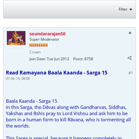
Filter
soundararajan50
Super Moderator
Crown
Join Date:
Tue Jun 2012
Posts:
8758
Read Ramayana Baala Kaanda - Sarga 15
#1
07-06-14, 08:08
Baala Kaanda - Sarga 15
In this Sarga, the Dēvas along with Gandharvas, Siddhas,
Yakshas and Ṛshis pray to Lord Vishṇu and ask him to be
born in a human form to kill Rāvaṇa, who is tormenting all
the worlds.
This Sarga is special, because it happens completely in