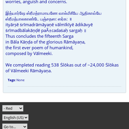
worries, anguish and concerns.
இத்யார்ஷே ஸ்ரீமத்ராமாயணே வால்மீகீயே ஆதிகாவ்யே
ஸ்ரீமத்பாலகாண்டே பஞ்சதஸ: ஸர்க: ॥
ityārṣē ṡrīmadrāmāyaṇē vālmīkīyē ādikāvyē
ṡrīmadbālakāṇḍē paÃ±cadaṡaḥ sargaḥ ॥
Thus concludes the fifteenth Sarga
in Bāla Kāṇḍa of the glorious Rāmāyaṇa,
the first ever poem of humankind,
composed by Vālmeeki.
We completed reading 538 Ṡlōkas out of ~24,000 Ṡlōkas
of Vālmeeki Rāmāyaṇa.
Tags:
None