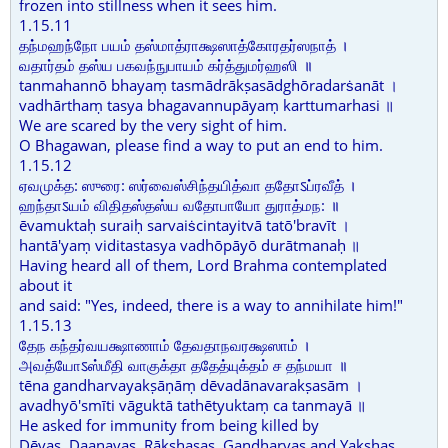
frozen into stillness when it sees him.
1.15.11
தந்மஹந்நோ பயம் தஸ்மாத்ராக்ஷஸாத்கோரதர்ஸநாத் ।
வதார்தம் தஸ்ய பகவந்நுபாயம் கர்த்துமர்ஹஸி ॥
tanmahannō bhayaṃ tasmādrākṣasādghōradarṡanāt ।
vadhārthaṃ tasya bhagavannupāyaṃ karttumarhasi ॥
We are scared by the very sight of him.
O Bhagawan, please find a way to put an end to him.
1.15.12
ஏவமுக்த: ஸுரை: ஸர்வைஸ்சிந்தயித்வா ததோऽப்ரவீத் ।
ஹந்தாऽயம் விதிதஸ்தஸ்ய வதோபாயோ துராத்மந: ॥
ēvamuktaḥ suraiḥ sarvaiṡcintayitvā tatō'bravīt ।
hantā'yaṃ viditastasya vadhōpāyō durātmanaḥ ॥
Having heard all of them, Lord Brahma contemplated
about it
and said: "Yes, indeed, there is a way to annihilate him!"
1.15.13
தேந கந்தர்வயக்ஷாணாம் தேவதாநவரக்ஷஸாம் ।
அவத்யோऽஸ்மீதி வாகுக்தா ததேத்யுக்தம் ச தந்மயா ॥
tēna gandharvayakṣāṇāṃ dēvadānavarakṣasām ।
avadhyō'smīti vāguktā tathētyuktaṃ ca tanmayā ॥
He asked for immunity from being killed by
Dēvas, Daanavas, Rākshasas, Gandharvas and Yakshas.