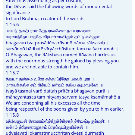
After thus assembling as per custom,
the Dēvas said the following words of monumental
significance
to Lord Brahma, creator of the worlds:
1.15.6
பகவந் த்வத்ப்ரஸாதேந ராவணோ நாம ராக்ஷஸ: ।
ஸர்வாந்நோ பாததே வீர்யாச்சாஸிதும் தம் ந ஸக்நும: ॥
bhagavan tvatprasādēna rāvaṇō nāma rākṣasaḥ ।
sarvānnō bādhatē vīryācchāsituṃ taṃ na ṡaknumaḥ ॥
O Bhagawan, the Rākshasa named Rāvaṇa harries us
with the enormous strength he gained by pleasing you
and we are not able to contain him.
1.15.7
த்வயா தஸ்மை வரோ தத்த: ப்ரீதேந பகவந் புரா ।
மாநயந்தஸ்ச தம் நித்யம் ஸர்வம் தஸ்ய க்ஷமாமஹே ॥
tvayā tasmai varō dattaḥ prītēna bhagavan purā ।
mānayantaṡca taṃ nityaṃ sarvaṃ tasya kṣamāmahē ॥
We are condoning all his excesses all the time
being respectful of the boons given by you to him earlier.
1.15.8
உத்வேஜயதி லோகாம்ஸ்த்ரீநுச்ச்ரிதாந் த்வேஷ்டி துர்மதி: ।
ஸக்ரம் த்ரிதஸராஜாநம் ப்ரதர்ஷயிதுமிச்சதி ॥
udvējayati lōkāṃstrīnucchritān dvēṣṭi durmatiḥ ।