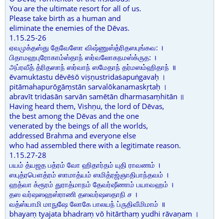
You are the ultimate resort for all of us.
Please take birth as a human and
eliminate the enemies of the Dēvas.
1.15.25-26
ஏவமுக்தஸ்து தேவேஸோ விஷ்ணுஸ்த்ரிதஸபுங்கவ: ।
பிதாமஹபுரோகாம்ஸ்தாந் ஸர்வலோகநமஸ்க்ருத: ।
அப்ரவீத் த்ரிதஸாந் ஸர்வாந் ஸமேதாந் தர்மஸம்ஹிதாந் ॥
ēvamuktastu dēvēṡō viṣṇustridaṡapuṅgavaḥ ।
pitāmahapurōgāṃstān sarvalōkanamaskṛtaḥ ।
abravīt tridaṡān sarvān samētān dharmasaṃhitān ॥
Having heard them, Vishṇu, the lord of Dēvas,
the best among the Dēvas and the one
venerated by the beings of all the worlds,
addressed Brahma and everyone else
who had assembled there with a legitimate reason.
1.15.27-28
பயம் த்யஜத பத்ரம் வோ ஹிதார்தம் யுதி ராவணம் ।
ஸபுத்ரபௌத்ரம் ஸாமாத்யம் ஸமித்ரஜ்ஞாதிபாந்தவம் ।
ஹத்வா க்ரூரம் துராத்மாநம் தேவர்ஷீணாம் பயாவஹம் ।
தஸ வர்ஷஸஹஸ்ராணி தஸவர்ஷஸதாநி ச ।
வத்ஸ்யாமி மாநுஷே லோகே பாலயந் ப்ருதிவீமிமாம் ॥
bhayaṃ tyajata bhadraṃ vō hitārthaṃ yudhi rāvaṇam ।