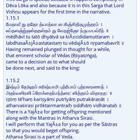
Dēva Lōka and also because it is in this Sarga that Lord
Vishṇu appears for the first time in the narrative.
1.15.1
மேதாவீ து ததோ த்யாத்வா ஸ கிஞ்சிதிதமுத்தரம் ।
லப்தஸஞ்ஜ்ஞஸ்ததஸ்தம் து வேதஜ்ஞோ ந்ருபமபவ்ரீத் ॥
mēdhāvī tu tatō dhyātvā sa kiÃ±cididamuttaram ।
labdhasaÃ±jÃ±astatastaṃ tu vēdajÃ±ō nṛpamabavrīt ॥
Having remained plunged in thought for a while,
that eminent scholar of Vēdas (Ṛṡyaṡṛṅga),
came to a decision as to what should
be done next, and said to the king:
1.15.2
இஷ்டிம் தேऽஹம் கரிஷ்யாமி புத்ரீயாம் புத்ரகாரணாத் ।
அதர்வஸிரஸி ப்ரோக்தைர்மந்த்ரை: ஸித்தாம் விதாநத: ॥
iṣṭiṃ tē'haṃ kariṣyāmi putrīyāṃ putrakāraṇāt ।
atharvaṡirasi prōktairmantraiḥ siddhāṃ vidhānataḥ ॥
There is a YajÃ±a for getting offspring mentioned
along with the Mantras in Atharva Ṡirasi.
I will perform that YajÃ±a for you as per the Ṡāstras
so that you would beget offspring.
Atharva Ṡirasi is a part of Veda.