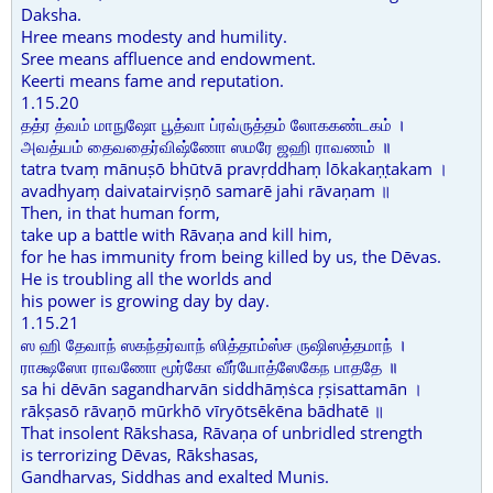
Daksha.
Hree means modesty and humility.
Sree means affluence and endowment.
Keerti means fame and reputation.
1.15.20
தத்ர த்வம் மாநுஷோ பூத்வா ப்ரவ்ருத்தம் லோககண்டகம் ।
அவத்யம் தைவதைர்விஷ்ணோ ஸமரே ஜஹி ராவணம் ॥
tatra tvaṃ mānuṣō bhūtvā pravṛddhaṃ lōkakaṇṭakam ।
avadhyaṃ daivatairviṣṇō samarē jahi rāvaṇam ॥
Then, in that human form,
take up a battle with Rāvaṇa and kill him,
for he has immunity from being killed by us, the Dēvas.
He is troubling all the worlds and
his power is growing day by day.
1.15.21
ஸ ஹி தேவாந் ஸகந்தர்வாந் ஸித்தாம்ஸ்ச ருஷிஸத்தமாந் ।
ராக்ஷஸோ ராவணோ மூர்கோ வீர்யோத்ஸேகேந பாததே ॥
sa hi dēvān sagandharvān siddhāṃṡca ṛṣisattamān ।
rākṣasō rāvaṇō mūrkhō vīryōtsēkēna bādhatē ॥
That insolent Rākshasa, Rāvaṇa of unbridled strength
is terrorizing Dēvas, Rākshasas,
Gandharvas, Siddhas and exalted Munis.