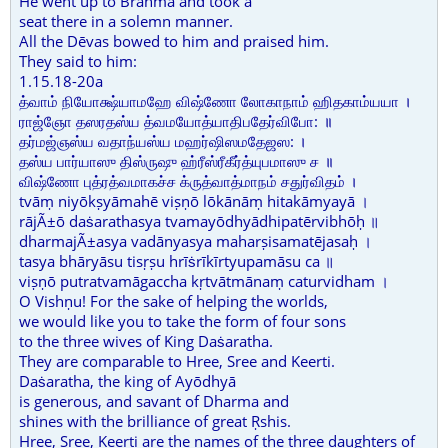
He went up to Brahma and took a
seat there in a solemn manner.
All the Dēvas bowed to him and praised him.
They said to him:
1.15.18-20a
த்வாம் நியோக்ஷ்யாமஹே விஷ்ணோ லோகாநாம் ஹிதகாம்யயா ।
ராஜ்ஞோ தஸரதஸ்ய த்வமயோத்யாதிபதேர்விபோ: ॥
தர்மஜ்ஞஸ்ய வதாந்யஸ்ய மஹர்ஷிஸமதேஜஸ: ।
தஸ்ய பார்யாஸு திஸ்ருஷு ஹ்ரீஸ்ரீகீர்த்யுபமாஸு ச ॥
விஷ்ணோ புத்ரத்வமாகச்ச க்ருத்வாத்மாநம் சதுர்விதம் ।
tvāṃ niyōkṣyāmahē viṣṇō lōkānāṃ hitakāmyayā ।
rājÃ±ō daṡarathasya tvamayōdhyādhipatērvibhōḥ ॥
dharmajÃ±asya vadānyasya maharṣisamatējasaḥ ।
tasya bhāryāsu tisṛṣu hrīṡrīkīrtyupamāsu ca ॥
viṣṇō putratvamāgaccha kṛtvātmānaṃ caturvidham ।
O Vishṇu! For the sake of helping the worlds,
we would like you to take the form of four sons
to the three wives of King Daṡaratha.
They are comparable to Hree, Sree and Keerti.
Daṡaratha, the king of Ayōdhyā
is generous, and savant of Dharma and
shines with the brilliance of great Ṛshis.
Hree, Sree, Keerti are the names of the three daughters of