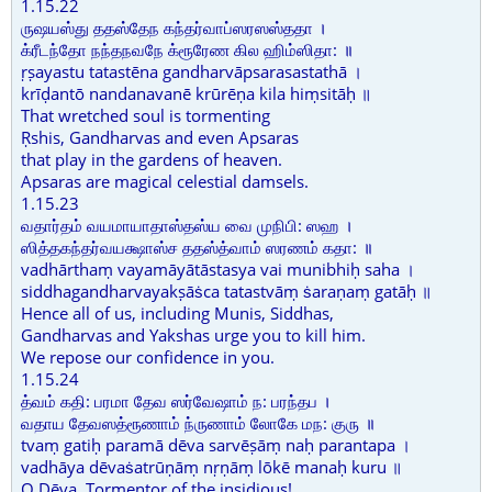
1.15.22
ருஷயஸ்து ததஸ்தேந கந்தர்வாப்ஸரஸஸ்ததா ।
க்ரீடந்தோ நந்தநவநே க்ரூரேண கில ஹிம்ஸிதா: ॥
ṛṣayastu tatastēna gandharvāpsarasastathā ।
krīḍantō nandanavanē krūrēṇa kila hiṃsitāḥ ॥
That wretched soul is tormenting
Ṛshis, Gandharvas and even Apsaras
that play in the gardens of heaven.
Apsaras are magical celestial damsels.
1.15.23
வதார்தம் வயமாயாதாஸ்தஸ்ய வை முநிபி: ஸஹ ।
ஸித்தகந்தர்வயக்ஷாஸ்ச ததஸ்த்வாம் ஸரணம் கதா: ॥
vadhārthaṃ vayamāyātāstasya vai munibhiḥ saha ।
siddhagandharvayakṣāṡca tatastvāṃ ṡaraṇaṃ gatāḥ ॥
Hence all of us, including Munis, Siddhas,
Gandharvas and Yakshas urge you to kill him.
We repose our confidence in you.
1.15.24
த்வம் கதி: பரமா தேவ ஸர்வேஷாம் ந: பரந்தப ।
வதாய தேவஸத்ரூணாம் ந்ருணாம் லோகே மந: குரு ॥
tvaṃ gatiḥ paramā dēva sarvēṣāṃ naḥ parantapa ।
vadhāya dēvaṡatrūṇāṃ nṛṇāṃ lōkē manaḥ kuru ॥
O Dēva, Tormentor of the insidious!