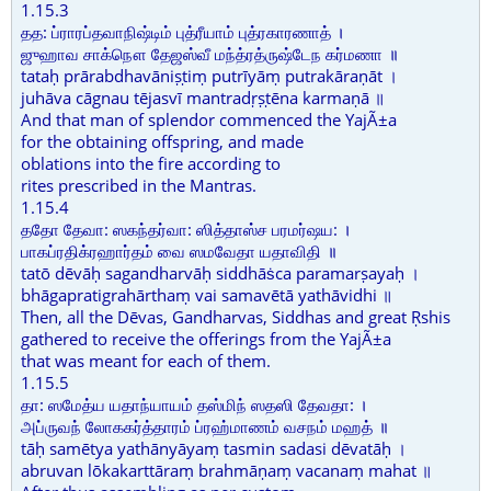
1.15.3
தத: ப்ராரப்தவாநிஷ்டிம் புத்ரீயாம் புத்ரகாரணாத் ।
ஜுஹாவ சாக்நௌ தேஜஸ்வீ மந்த்ரத்ருஷ்டேந கர்மணா ॥
tataḥ prārabdhavāniṣṭiṃ putrīyāṃ putrakāraṇāt ।
juhāva cāgnau tējasvī mantradṛṣṭēna karmaṇā ॥
And that man of splendor commenced the YajÃ±a
for the obtaining offspring, and made
oblations into the fire according to
rites prescribed in the Mantras.
1.15.4
ததோ தேவா: ஸகந்தர்வா: ஸித்தாஸ்ச பரமர்ஷய: ।
பாகப்ரதிக்ரஹார்தம் வை ஸமவேதா யதாவிதி ॥
tatō dēvāḥ sagandharvāḥ siddhāṡca paramarṣayaḥ ।
bhāgapratigrahārthaṃ vai samavētā yathāvidhi ॥
Then, all the Dēvas, Gandharvas, Siddhas and great Ṛshis
gathered to receive the offerings from the YajÃ±a
that was meant for each of them.
1.15.5
தா: ஸமேத்ய யதாந்யாயம் தஸ்மிந் ஸதஸி தேவதா: ।
அப்ருவந் லோககர்த்தாரம் ப்ரஹ்மாணம் வசநம் மஹத் ॥
tāḥ samētya yathānyāyaṃ tasmin sadasi dēvatāḥ ।
abruvan lōkakarttāraṃ brahmāṇaṃ vacanaṃ mahat ॥