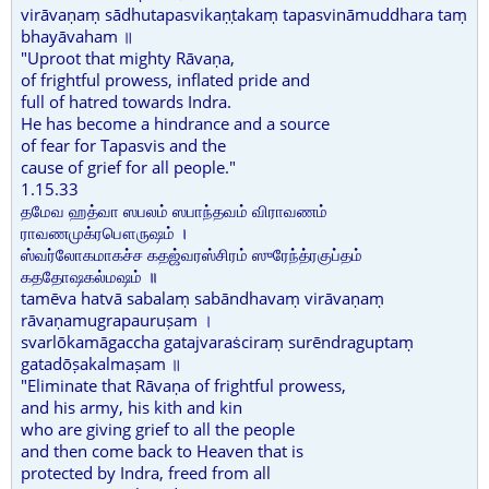
virāvaṇaṃ sādhutapasvikaṇṭakaṃ tapasvināmuddhara taṃ
bhayāvaham ॥
"Uproot that mighty Rāvaṇa,
of frightful prowess, inflated pride and
full of hatred towards Indra.
He has become a hindrance and a source
of fear for Tapasvis and the
cause of grief for all people."
1.15.33
தமேவ ஹத்வா ஸபலம் ஸபாந்தவம் விராவணம்
ராவணமுக்ரபௌருஷம் ।
ஸ்வர்லோகமாகச்ச கதஜ்வரஸ்சிரம் ஸுரேந்த்ரகுப்தம்
கததோஷகல்மஷம் ॥
tamēva hatvā sabalaṃ sabāndhavaṃ virāvaṇaṃ
rāvaṇamugrapauruṣam ।
svarlōkamāgaccha gatajvaraṡciraṃ surēndraguptaṃ
gatadōṣakalmaṣam ॥
"Eliminate that Rāvaṇa of frightful prowess,
and his army, his kith and kin
who are giving grief to all the people
and then come back to Heaven that is
protected by Indra, freed from all