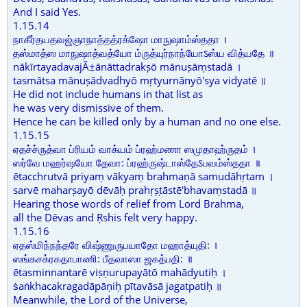
And I said Yes.
1.15.14
நாகீர்தயதவஜ்ஞாநாத்தத்ரக்ஷோ மாநுஷாம்ஸ்ததா ।
தஸ்மாத்ஸ மாநுஷாத்வத்யோ ம்ருத்யுர்நாந்யோऽஸ்ய வித்யதே ॥
nākīrtayadavajÃ±ānāttadrakṣō mānuṣāṃstadā ।
tasmātsa mānuṣādvadhyō mṛtyurnānyō'sya vidyatē ॥
He did not include humans in that list as
he was very dismissive of them.
Hence he can be killed only by a human and no one else.
1.15.15
ஏதச்ச்ருத்வா ப்ரியம் வாக்யம் ப்ரஹ்மணா ஸமுதாஹ்ருதம் ।
ஸர்வே மஹர்ஷயோ தேவா: ப்ரஹ்ருஷ்டாஸ்தேऽபவம்ஸ்ததா ॥
ētacchrutvā priyaṃ vākyaṃ brahmaṇā samudāhṛtam ।
sarvē maharṣayō dēvāḥ prahṛṣṭāstē'bhavaṃstadā ॥
Hearing those words of relief from Lord Brahma,
all the Dēvas and Ṛshis felt very happy.
1.15.16
ஏதஸ்மிந்நந்தரே விஷ்ணுருபயாதோ மஹாத்யுதி: ।
ஸங்கசக்ரகதாபாணி: பீதவாஸா ஜகத்பதி: ॥
ētasminnantarē viṣṇurupayātō mahādyutiḥ ।
ṡaṅkhacakragadāpāṇiḥ pītavāsā jagatpatiḥ ॥
Meanwhile, the Lord of the Universe,