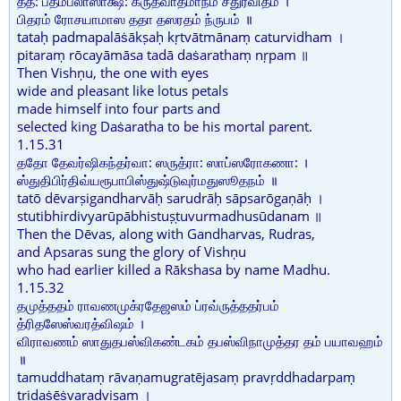
தத: பத்மபலாஸாக்ஷ: க்ருத்வாத்மாநம் சதுர்விதம் ।
பிதரம் ரோசயாமாஸ ததா தஸரதம் ந்ருபம் ॥
tataḥ padmapalāṡākṣaḥ kṛtvātmānaṃ caturvidham ।
pitaraṃ rōcayāmāsa tadā daṡarathaṃ nṛpam ॥
Then Vishṇu, the one with eyes
wide and pleasant like lotus petals
made himself into four parts and
selected king Daṡaratha to be his mortal parent.
1.15.31
ததோ தேவர்ஷிகந்தர்வா: ஸருத்ரா: ஸாப்ஸரோகணா: ।
ஸ்துதிபிர்திவ்யரூபாபிஸ்துஷ்டுவுர்மதுஸூதநம் ॥
tatō dēvarṣigandharvāḥ sarudrāḥ sāpsarōgaṇāḥ ।
stutibhirdivyarūpābhistuṣṭuvurmadhusūdanam ॥
Then the Dēvas, along with Gandharvas, Rudras,
and Apsaras sung the glory of Vishṇu
who had earlier killed a Rākshasa by name Madhu.
1.15.32
தமுத்ததம் ராவணமுக்ரதேஜஸம் ப்ரவ்ருத்ததர்பம்
த்ரிதஸேஸ்வரத்விஷம் ।
விராவணம் ஸாதுதபஸ்விகண்டகம் தபஸ்விநாமுத்தர தம் பயாவஹம்
॥
tamuddhataṃ rāvaṇamugratējasaṃ pravṛddhadarpaṃ
tridaṡēṡvaradviṣam ।