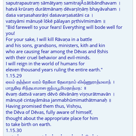
saputrapautraṃ sāmātyaṃ samitrajÃ±ātibāndhavam ।
hatvā krūraṃ durātmānaṃ dēvarṣīṇāṃ bhayāvaham ।
daṡa varṣasahasrāṇi daṡavarṣaṡatāni ca ।
vatsyāmi mānuṣē lōkē pālayan pṛthivīmimām ॥
"Bid farewell to your fears! Everything will bode well for
you!
For your sake, I will kill Rāvaṇa in a battle
and his sons, grandsons, ministers, kith and kin
who are causing fear among the Dēvas and Ṛshis
with their cruel behavior and evil-minds.
I will reign in the world of humans for
eleven thousand years ruling the entire earth."
1.15.29
ஏவம் தத்த்வா வரம் தேவோ தேவாநாம் விஷ்ணுராத்மவாந் ।
மாநுஷே சிந்தயாமாஸ ஜந்மபூமிமதாத்மந: ॥
ēvaṃ dattvā varaṃ dēvō dēvānāṃ viṣṇurātmavān ।
mānuṣē cintayāmāsa janmabhūmimathātmanaḥ ॥
Having promised them thus, Vishṇu,
the Dēva of Dēvas, fully aware of himself,
thought about the appropriate place for him
to take birth on earth.
1.15.30