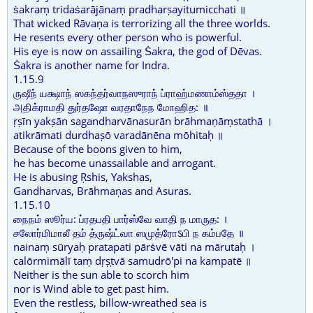
ṡakraṃ tridaṡarājānaṃ pradharṣayitumicchati ॥
That wicked Rāvaṇa is terrorizing all the three worlds.
He resents every other person who is powerful.
His eye is now on assailing Ṡakra, the god of Dēvas.
Ṡakra is another name for Indra.
1.15.9
ருஷீந் யக்ஷாந் ஸகந்தர்வாநஸுராந் ப்ராஹ்மணாம்ஸ்ததா ।
அதிக்ராமதி துர்தஷோ வரதாநேந மோஹித: ॥
ṛṣīn yakṣān sagandharvānasurān brāhmaṇāṃstathā ।
atikrāmati durdhaṣō varadānēna mōhitaḥ ॥
Because of the boons given to him,
he has become unassailable and arrogant.
He is abusing Ṛshis, Yakshas,
Gandharvas, Brāhmaṇas and Asuras.
1.15.10
நைநம் ஸூர்ய: ப்ரதபதி பார்ஸ்வே வாதி ந மாருத: ।
சலோர்மிமாலீ தம் த்ருஷ்ட்வா ஸமுத்ரோऽபி ந கம்பதே ॥
nainaṃ sūryaḥ pratapati pārṡvē vāti na mārutaḥ ।
calōrmimālī taṃ dṛṣṭvā samudrō'pi na kampatē ॥
Neither is the sun able to scorch him
nor is Wind able to get past him.
Even the restless, billow-wreathed sea is