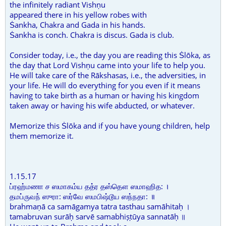
the infinitely radiant Vishṇu
appeared there in his yellow robes with
Ṡankha, Chakra and Gada in his hands.
Ṡankha is conch. Chakra is discus. Gada is club.
Consider today, i.e., the day you are reading this Ṡlōka, as
the day that Lord Vishṇu came into your life to help you.
He will take care of the Rākshasas, i.e., the adversities, in
your life. He will do everything for you even if it means
having to take birth as a human or having his kingdom
taken away or having his wife abducted, or whatever.
Memorize this Ṡlōka and if you have young children, help
them memorize it.
1.15.17
ப்ரஹ்மணா ச ஸமாகம்ய தத்ர தஸ்தௌ ஸமாஹித: ।
தமப்ருவந் ஸுரா: ஸர்வே ஸமபிஷ்டூய ஸந்நதா: ॥
brahmaṇā ca samāgamya tatra tasthau samāhitaḥ ।
tamabruvan surāḥ sarvē samabhiṣṭūya sannatāḥ ॥