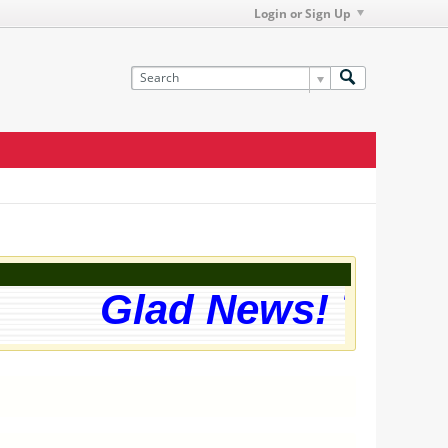
Login or Sign Up
Glad News! The web