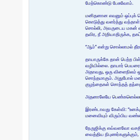
மேற்கொண்டு பேசுவோம்.
மனிதனான எவனும் ஒப்புக் கொ
கொடுத்து வளர்த்து வந்தாள்
சொல்லி, அவருடைய மகன் என
தவிர, நீ அறியாதிருக்க, த
“ஆம்” என்று சொல்லாமல் தீர
தாயாருக்கே தான் பெற்ற பி
வழியில்லை. தாயார் பெயரை 
அதாவது, ஒரு விளைநிலம் ஒரு
சொந்தமாகும். அதுபோல் 
குழந்தைகள் சொந்தத் தந்
அதனாலேயே பெண்களெல்லாம்
இரண்டாவது கேள்வி: “உனக்கு
மனைவியும் விரும்பிய வண்
நேருஜிக்கு எவ்வளவோ வசதிக
வைத்திய நிபுணர்களுக்கும்