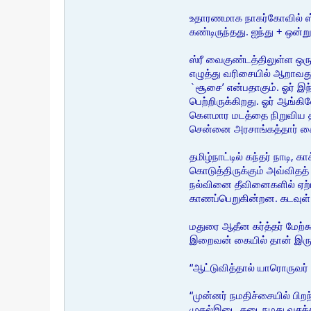
உதாரணமாக நாகர்கோவில் ஸ்ர
கண்டிருந்தது. ஐந்து + ஒன்
ஸ்ரீ வைகுண்டத்திலுள்ள ஒரு
எழுத்து வரிசையில் ஆறாவத
`சூசை’ என்பதாகும். ஓர் இ
பெற்றிருக்கிறது. ஓர் ஆங்க
கௌமார மடத்தை நிறுவிய தலை
சென்னை அரசாங்கத்தார் கைரே
தமிழ்நாட்டில் கந்தர் நாடி
கொடுத்திருக்கும் அவ்விதத
நல்வினை தீவினைகளில் ஏற்ப
காணப்பெறுகின்றன. கடவுள் கொ
மதுரை ஆதீன கர்த்தர் மேற்கூற
இறைவன் கையில் தான் இரு
“ஆட்டுவித்தால் யாரொருவர்
“முன்னர் நமதிச்சையில் பி
முதல்இடை கடைநமது வசத்த