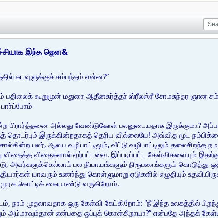
்ச்சியாக இந்த ஜென&
தில் கடவுளுக்குச் சம்பந்தம் என்ன?”
் பதிலைக் கூறுமுன் மதுரை ஆதீனகர்த்தர் ஸ்ரீலஸ்ரீ சோமசுந்தர ஞான சம்
பார்ப்போம்
்ற பிரார்த்தனை அல்லது வேண்டுகோள் பலனுடையதாக இருக்குமா? அப்படி ஒ
தத் தொடர்பும் இருக்கின்றதாகத் தெரிய வில்லையே! அவ்வித மூட நம்பிக்
ொல்கின்ற பலர், ஆலய வழிபாட்டிலும், வீட்டு வழிபாட்டிலும் தலைசிறந்த நம
 விதைத்த விதைகளால் ஏற்பட்டவை. இப்படிப்பட்ட கேள்விகளையும் இதற்
்டு, அவர்களுக்கெல்லாம் பல நியாயங்களும் நிரூபணங்களும் கொடுத்து ஒ
ததியார்கள் யாவரும் உணர்ந்து கொள்ளுமாறு ஏடுகளில் எழுதியும் உதவியி
ிமுரசு கொட்டிக் கையாண்டு வருகிறோம்.
ம், நாம் முதலாவதாக ஒரு கேள்வி கேட்கிறோம்: “நீ இந்த உலகத்தில் பிறந்
 அம்மாவும்தான் என்பதை ஒப்புக் கொள்கிறாயா?” என்பதே அந்தக் கேள்வி.