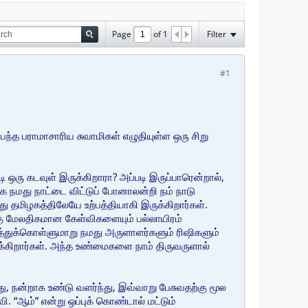
Page
of
1
Filter
#1
பந்த பராமாசாரிய சுவாமிகள் எழுதியுள்ள ஒரு சிறு
ரு கடவுள் இருக்கிறாரா? அப்படி இருப்பாரென்றால்,
கை நமது நாட்டை விட்டுப் போனாலன்றி நம் நாடு
து தமிழகத்திலேயே உற்பத்தியாகி இருக்கிறார்கள்.
கு மேலதிகமான கேள்விகளையும் பல்லாயிரம்
த்துக்கொள்ளுமாறு நமது அருளாளர்களும் ரிஷிகளும்
ருக்கிறார்கள். அந்த உண்மைகளை நாம் திருவருளால்
து, நன்றாக உண்டு வளர்ந்து, இவ்வாறு பேசுவதற்கு மூல
 “ஆம்” என்று ஒப்புக் கொண்டால் மட்டும்