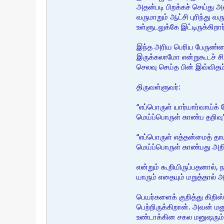
அதன்படி பிறக்கச் செய்து 
வருமாறும் ஆட்சி புரிந்து வ
உள்ளுடலுக்கே இட்டிருக்கிறார
இந்த அரிய பெரிய பேருண்
இருக்கலாமோ என்றுகூடச் சி
செலவு செய்த பின் இவ்விதம
திருவள்ளுவர்:
“எப்பொருள் யார்யார்வாய்க் 
மெய்ப்பொருள் காண்ப தறிவு”
“எப்பொருள் எத்தன்மைத் தா
மெய்ப்பொருள் காண்பது அறி
என்றும் கூறியிருப்பதனால்,
யாரும் எதையும் மறுத்தால
பெயர்களைக் குறித்து கிறி
பெற்றிருக்கிறான். அவன் மன
உண்டாக்கின சகல மனுஷரும் த