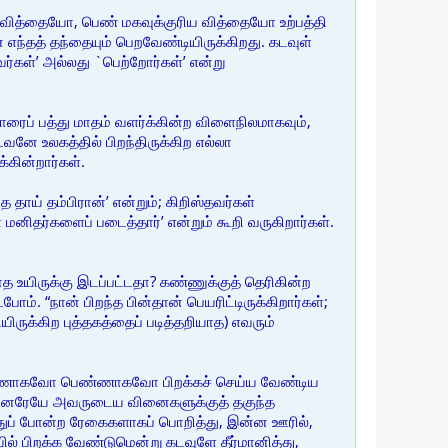
 வித்தையோ, பெண் மகவுக்குரிய வித்தையோ உற்பத்தி
 எந்தத் தந்தையும் பெறவேண்டியிருக்கிறது. கடவுள்
கள்’ அல்லது `பெற்றோர்கள்’ என்று
ரைப் பத்து மாதம் வளர்க்கின்ற விளைநிலமாகவும்,
வனே உலகத்தில் பிறந்திருக்கிற எல்லா
்கின்றார்கள்.
 தாய் தம்பிரான்’ என்றும்; கிறிஸ்தவர்கள்
னிதர்களைப் படைத்தார்’ என்றும் கூறி வருகிறார்கள்.
ாத உயிருக்கு இடப்பட்டதா? கண்ணுக்குத் தெரிகின்ற
ம். “நான் பிறந்த பின்தான் பெயரிட்டிருக்கிறார்கள்;
ிருக்கிற புத்தகத்தைப் படித்தறியாத) எவரும்
ரை ஆணாகவோ பெண்ணாகவோ பிறக்கச் செய்ய வேண்டிய
ுன்னரேயே அவருடைய வினைகளுக்குத் தகுந்த
துப் போன்ற ரேகைகளாகப் பொறித்து, இன்ன ஊரில்,
 பிறக்க வேண்டுமென்று கடவுளே தீர்மானித்து,