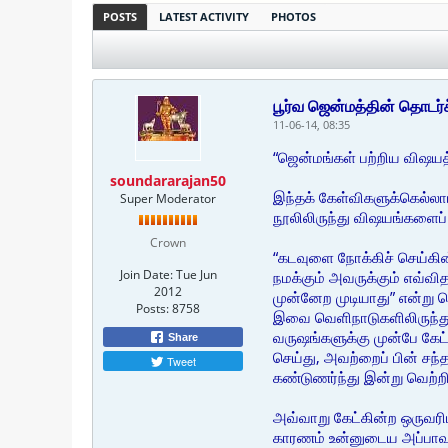
POSTS
LATEST ACTIVITY
PHOTOS
பூர்வ ஜென்மத்தின் தொடர
11-06-14, 08:35
“ஜென்மங்கள் பற்றிய விஷயத்
soundararajan50
இந்தக் கேள்விகளுக்கெல்லாம
Super Moderator
நூலிலிருந்து விஷயங்களைப் 
Crown
“கடவுளை நோக்கிச் செய்கின
Join Date:
Tue Jun
நமக்கும் அவருக்கும் எவ்வி
2012
முன்னேற முடியாது” என்று ச
Posts:
8758
இவை வெளிநாடுகளிலிருந்து
வருஷங்களுக்கு முன்பே கேட
Share
செய்து, அவற்றைப் பின் சந்
Tweet
கண்டுணர்ந்து இன்று வெற்ற
அவ்வாறு கேட்கின்ற ஒருவரிட
காரணம் உன்னுடைய அப்பாவும்