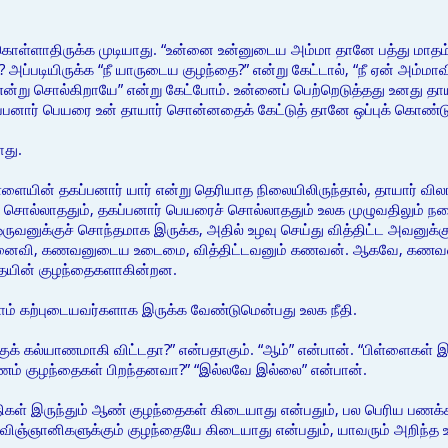
ள்ளாதிருக்க முடியாது. “உன்னை உன்னுடைய அம்மா தானே பத்து மாதம் சும
? அப்படியிருக்க “நீ யாருடைய குழந்தை?” என்று கேட்டால், “நீ ஏன் அம
்று சொல்கிறாயே” என்று கேட்போம். உன்னைப் பெற்றெடுத்தது உனது தா
கப்பனார் பெயரை உன் தாயார் சொன்னதைக் கேட்டுத் தானே ஒப்புக் கொண்ட
ாது.
ள்ளையின் தகப்பனார் யார் என்று தெரியாத நிலையிலிருந்தால், தாயார் 
சொல்லாததும், தகப்பனார் பெயரைச் சொல்லாததும் உலக முழுவதிலும் நட
வனுக்குச் சொந்தமாக இருக்க, அதில் உழவு செய்து வித்திட்ட அவனுக்குத
மனைவி, கணவனுடைய உடைமை, வித்திட்டவனும் கணவன். ஆகவே, கணவன
தையின் குழந்தைகளாகின்றன.
 கற்புடையவர்களாக இருக்க வேண்டுமென்பது உலக நீதி.
க் கல்யாணமாகி விட்டதா?” என்பதாகும். “ஆம்” என்பான். “பிள்ளைகள் இரு
ணம் குழந்தைகள் பிறந்தனவா?” “இல்லவே இல்லை” என்பான்.
ள் இருந்தும் ஆண் குழந்தைகள் கிடையாது என்பதும், பல பெரிய பணக்காரர
, விஞ்ஞானிகளுக்கும் குழந்தையே கிடையாது என்பதும், யாவரும் அறிந்த