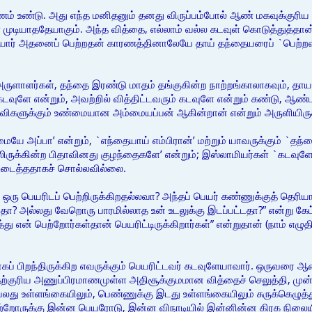
் உண்டு. அது எந்த மனிதனும் தனது விருப்பம்போல் ஆண் மகவுக்குரிய
முடியாததேயாகும். அந்த வித்தை, எல்லாம் வல்ல கடவுள் கொடுத்துத்தான்
ாயார் அதனைப் பெற்றதன் காரணத்தினாலேயே தாய் தந்தையரைப் `பெற்றவர்
ளாளர்கள், தந்தை இரண்டு மாதம் தங்குகின்ற நாற்றங்காலாகவும், தாயா
வுளே என்றும், அவற்றில் வித்திட்டவரும் கடவுளே என்றும் கண்டு, ஆண்ட
பிறவிகளுக்கும் உண்மையான அம்மையப்பன் ஆகின்றான் என்றும் அருளியிருக
ே அப்பா’ என்றும், `எந்தையாய் எம்பிரான்’ மற்றும் யாவருக்கும் `தந்தை
ருக்கின்ற பிதாவினது குழந்தைகளே’ என்றும்; இஸ்லாமியர்கள் `கடவுளே ம
 படைத்ததாகச் சொல்லவில்லை.
 ஒரு பெயரிடப் பெற்றிருக்கிறதல்லவா? அந்தப் பெயர் கண்ணுக்குத் தெரிய
தா? அல்லது வேறொரு பாரமில்லாத உன் உடலுக்கு இடப்பட்டதா?” என்று கேட்போ
 என் பெற்றோர்கள்தான் பெயரிட்டிருக்கிறார்கள்” என்றுதான் (நாம் எழுதிய
ப் பிறந்திருக்கிற எவருக்கும் பெயரிட்டவர் கடவுளேயாவார். ஒருவ
ற்குரிய அணுப்பிரமாணமுள்ள அதிசூக்குமமான வித்தைச் செலுத்தி, ம
ு உள்ளங்கையிலும், பெண்ணுக்கு இடது உள்ளங்கையிலும் சுருக்கெழுத்
்றோருக்கு இன்ன பெயரோடு, இன்ன விநாடியில் இன்னின்ன கிரக நிலையில்