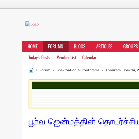
HOME
FORUMS
BLOGS
ARTICLES
GROUPS
Today's Posts
Member List
Calendar
Forum
Bhakthi-Pooja-Sthothrams
Anmikam, Bhakthi, 
பூர்வ ஜென்மத்தின் தொடர்ச்