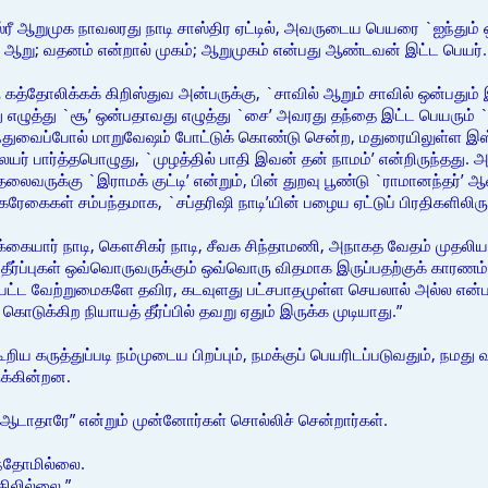
ீ ஆறுமுக நாவலரது நாடி சாஸ்திர ஏட்டில், அவருடைய பெயரை `ஐந்தும் ஒ
று ஆறு; வதனம் என்றால் முகம்; ஆறுமுகம் என்பது ஆண்டவன் இட்ட பெயர்.
 கத்தோலிக்கக் கிறிஸ்துவ அன்பருக்கு, `சாவில் ஆறும் சாவில் ஒன்பதும் 
ு எழுத்து `சூ’ ஒன்பதாவது எழுத்து `சை’ அவரது தந்தை இட்ட பெயரும்
ந்துவைப்போல் மாறுவேஷம் போட்டுக் கொண்டு சென்ற, மதுரையிலுள்ள இஸ்ல
ிலேயர் பார்த்தபொழுது, `முழத்தில் பாதி இவன் தன் நாமம்’ என்றிருந்தது
வருக்கு `இராமக் குட்டி’ என்றும், பின் துறவு பூண்டு `ராமானந்தர்’ 
கைகள் சம்பந்தமாக, `சப்தரிஷி நாடி’யின் பழைய ஏட்டுப் பிரதிகளிலிருந்
, காக்கையார் நாடி, கௌசிகர் நாடி, சீவக சிந்தாமணி, அநாகத வேதம் முதலி
் தீர்ப்புகள் ஒவ்வொருவருக்கும் ஒவ்வொரு விதமாக இருப்பதற்குக் காரண
ட்ட வேற்றுமைகளே தவிர, கடவுளது பட்சபாதமுள்ள செயலால் அல்ல என்பத
டுக்கிற நியாயத் தீர்ப்பில் தவறு ஏதும் இருக்க முடியாது.”
ிய கருத்துப்படி நம்முடைய பிறப்பும், நமக்குப் பெயரிடப்படுவதும், நமது வ
க்கின்றன.
 ஆடாதாரே” என்றும் முன்னோர்கள் சொல்லிச் சென்றார்கள்.
றந்தோமில்லை.
ிலில்லை.”