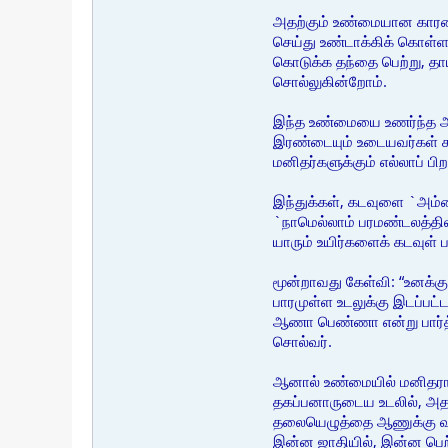
அதற்கும் உண்மையான காரணம
செய்து உண்டாக்கிக் கொள்ள 
கொடுக்க தந்தை பெற்று, த
சொல்லுகின்றோம்.
இந்த உண்மையை உணர்ந்த அரு
இரண்டையும் உடையவர்கள் கட
மனிதர்களுக்கும் எல்லாப் 
இந்துக்கள், கடவுளை `அம்மைய
`நாமெல்லாம் பரமண்டலத்திலி
யாரும் உயிர்களைக் கடவுள்
மூன்றாவது கேள்வி: “உனக்கு
பாரமுள்ள உடலுக்கு இடப்பட்ட
ஆணா பெண்ணா என்று பார்த்து
சொல்வர்.
ஆனால் உண்மையில் மனிதராக
தகப்பனாருடைய உடலில், அத
தலையெழுத்தை ஆணுக்கு வலத
இன்ன ஜாதியில், இன்ன பெற