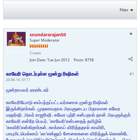
Filter
soundararajan50
Super Moderator
Crown
Join Date:
Tue Jun 2012
Posts:
8758
காவேரி தொடர்புள்ள மூன்று ரிஷிகள்
#1
20-06-14, 07:17
மூன்றாமவர் ஏரண்டகர்
காவேரியோடு ஸம்பந்தப்பட்டவர்களாக மூன்று ரிஷிகள்
இருக்கிறார்கள். முதலாவதாக அவளுடைய பிதாவான கவேர
மஹர்ஷி. அவர் ராஜரிஷி. கவேர புத்ரி என்பதால் தான் அவளுக்குக்
காவேரி என்றே பெயர். 'காவேரி'என்பதைத் தமிழில்
'காவிரி'என்கிறார்கள். காக்காய் விரித்ததால் காவிரி,
பாயுமிடமெல்லாம் 'கா'என்னும் சோலைகளை விரித்துக் கொண்டே
போவதால் 'காவிரி'என்றெல்லாம் விளக்கம் சொல்கிறார்கள்.... பிதா