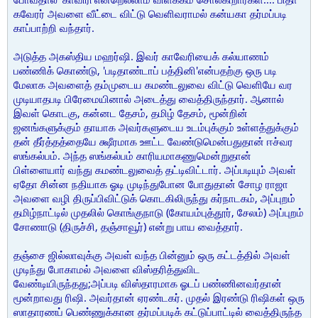
கவேரர் அவளை வீட்டை விட்டு வெளிவராமல் கன்யகா தர்மப்படி
காப்பாற்றி வந்தார்.
அடுத்த அகஸ்திய மஹர்ஷி. இவர் காவேரியைக் கல்யாணம்
பண்ணிக் கொண்டு, 'படிதாண்டாப் பத்தினி'என்பதற்கு ஒரு படி
மேலாக அவளைத் தம்முடைய கமண்டலுவை விட்டு வெளியே வர
முடியாதபடி பிரேமையினால் அடைத்து வைத்திருந்தார். ஆனால்
இவள் கொடகு, கன்னட தேசம், தமிழ் தேசம், மூன்றின்
ஜனங்களுக்கும் தாயாக அவர்களுடைய உடம்புக்கும் உள்ளத்துக்கும்
தன் தீர்த்தத்தையே க்ஷீரமாக ஊட்ட வேண்டுமென்பதுதான் ஈச்வர
ஸங்கல்பம். அந்த ஸங்கல்பம் காரியமாகணுமென்றுதான்
பிள்ளையார் வந்து கமண்டலுவைத் தட்டிவிட்டார். அப்படியும் அவள்
ஏதோ சின்ன நதியாக ஓடி முடிந்துபோன போதுதான் சோழ ராஜா
அவளை வழி திருப்பிவிட்டுக் கொடகிலிருந்து கர்நாடகம், அப்புறம்
தமிழ்நாட்டில் முதலில் கொங்குநாடு (கோயம்புத்தூர், சேலம்) அப்புறம்
சோணாடு (திருச்சி, தஞ்சாவூர்) என்று பாய வைத்தார்.
தஞ்சை ஜில்லாவுக்கு அவள் வந்த பின்னும் ஒரு கட்டத்தில் அவள்
முடிந்து போகாமல் அவளை விஸ்தரித்துவிட
வேண்டியிருந்தது;அப்படி விஸ்தாரமாக ஓடப் பண்ணினவர்தான்
மூன்றாவது ரிஷி. அவர்தான் ஏரண்டகர். முதல் இரண்டு ரிஷிகள் ஒரு
ஸாதாரணப் பெண்ணுக்கான தர்மப்படிக் கட்டுப்பாட்டில் வைத்திருந்த