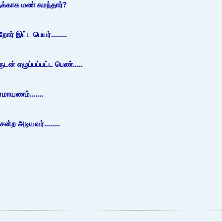
க்காக மண் சுமந்தார்?
ோர் இட்ட பெயர்........
டன் எழுப்பப்பட்ட பெண்.....
ாமாயணம்.......
ன்ற அடியவர்........
்