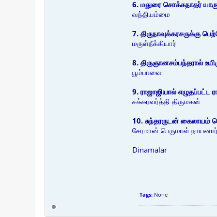
6. மதுரை சொக்கநாதர் யாரு
வந்தியம்மை
7. திருநாவுக்கரசருக்கு பெற்ற
மருள்நீக்கியார்
8. திருஞானசம்பந்தரால் உயிரு
பூம்பாவை
9. ராஜாஜியால் எழுதப்பட்ட ர
சக்கரவர்த்தி திருமகன்
10. சுந்தரருடன் கைலாயம் செ
சேரமான் பெருமாள் நாயனார
Dinamalar
Tags:
None