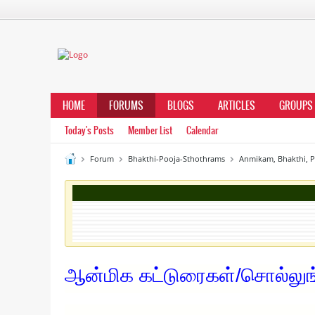
HOME
FORUMS
BLOGS
ARTICLES
GROUPS
Today's Posts
Member List
Calendar
Forum
Bhakthi-Pooja-Sthothrams
Anmikam, Bhakthi, 
ஆன்மிக கட்டுரைகள்/சொல்லுங்