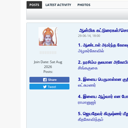
POSTS
LATEST ACTIVITY
PHOTOS
ஆன்மிக கட்டுரைகள்/சொல்
29-06-14, 18:00
1. ஆண்டாள் அமர்ந்த கோலத்தி
அழகர்கோவில்
2. நரசிம்ம தலமான அகோபிலம்
Join Date:
Sat Aug
2026
சிங்ககுகை
Posts:
3. இளைய பெருமாள்என குறிப்
Share
லட்சுமணர்
Tweet
4. இளைய ஆழ்வார் என போற்றப
ராமானுஜர்
5. ஜெயதேவர் கிருஷ்ணர் மீது
கீதகோவிந்தம்