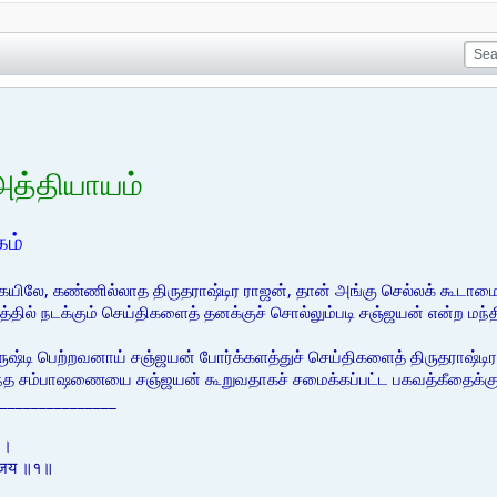
அத்தியாயம்
ம்
்கையிலே, கண்ணில்லாத திருதராஷ்டிர ராஜன், தான் அங்கு செல்லக் கூட
தில் நடக்கும் செய்திகளைத் தனக்குச் சொல்லும்படி சஞ்ஜயன் என்ற மந்த
்டி பெற்றவனாய் சஞ்ஜயன் போர்க்களத்துச் செய்திகளைத் திருதராஷ்டிரனு
்ந்த சம்பாஷணையை சஞ்ஜயன் கூறுவதாகச் சமைக்கப்பட்ட பகவத்கீதைக்கு 
_______________
वः।
सञ्जय ॥१॥