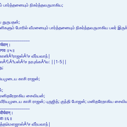
் பார்த்தனையும் நிகர்த்தவருமாகிய;
 துருபதன்;
ாளிகளும் போரில் வீமனையும் பார்த்தனையும் நிகர்த்தவருமாகிய பலர் இரு
_______________
र्यवान्।
पुङ्गवः॥५॥
 காஸிÂ²ராஜஸ்Â²ச வீர்யவாந்|
ஸைÂ²ப்Â³யஸ்Â²ச நரபுங்கÂ³வ: ||1-5||
ு;
ீரியமுடைய காசி ராஜன்;
்;
 மனிதரேறாகிய சைவியன்;
 வீரியமுடைய காசி ராஜன்; புருஜித்; குந்தி போஜன்; மனிதரேறாகிய சைவி
_______________
वीर्यवान्।
ारथाः॥६॥
: உத்தமௌஜாஸ்Â²ச வீர்யவாந்|