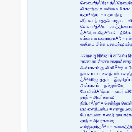
ஸௌப⁴த்Â³ரோ த்Â³ரௌபதேÂ
விக்ராந்த: = வலிமை மிக்க;
யுதா⁴மந்யு: = யுதாமந்யு;
வீர்யவாந் உத்தமௌஜா: = வ
ஸௌப⁴த்Â³ர: = சுபத்திரை ம
த்Â³ரௌபதேÂ³யா: = திரௌப
ஸர்வ ஏவ மஹாரதாÂ²: = எல்
வலிமை மிக்க யுதாமந்யு; உ
_________________________
अस्माकं तु विशिष्टा ये तान्निबोध द्
नायका मम सैन्यस्य सञ्ज्ञार्थं तान्
அஸ்மாகம் து விஸிÂ²ஷ்டா 
நாயகா மம ஸைந்யஸ்ய ஸஞ்ஜ்ஞ
த்Â³விஜோத்தம் = இருபிறப்
அஸ்மாகம் = நம்முள்ளே;
யே விஸிÂ²ஷ்டா: = எவர் வ
தாந் = அவர்களை;
நிபோÂ³த⁴ = தெரிந்து கொள்
மம ஸைந்யஸ்ய = எனது படை
யே நாயகா: = எவர் நாயகர்
தாந் = அவர்களை;
ஸம்ஜ்ஞார்தÂ²ம் = கவனத்தி