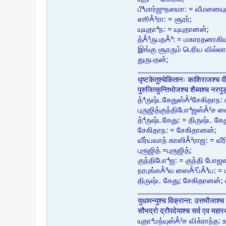
பீ⁴மார்ஜுநஸமா: = வீமனையும
ஸூÂ²ரா: = சூரர்;
யுயுதா⁴ந: = யுயுதானன்;
த்Â³ருபதÂ³: = மகாரதனாகிய
இங்கு சூரரும் பெரிய வில்ல
துருபதன்;
_________________________
धृष्टकेतुश्चेकितानः काशिराजश्च वी
पुरुजित्कुन्तिभोजश्च शैब्यश्च नर
த்⁴ருஷ்டகேதுஸ்Â²சேகிதாந:
புருஜித்குந்திபோ⁴ஜஸ்Â²ச 
த்⁴ருஷ்டகேது: = திருஷ்ட கேத
சேகிதாந: = சேகிதானன்;
வீர்யவாந் காஸிÂ²ராஜ: = வ
புரூஜித் =புரூஜித்;
குந்திபோ⁴ஜ: = குந்தி போஜன
நரபுங்கÂ³வ ஸைÂ²ப்Â³ய: =
திருஷ்ட கேது; சேகிதானன்;
_________________________
युधामन्युश्च विक्रान्त: उत्तमौजाश्च 
सौभद्रो द्रौपदेयाश्च सर्व एव मह
யுதா⁴மந்யுஸ்Â²ச விக்ராந்த