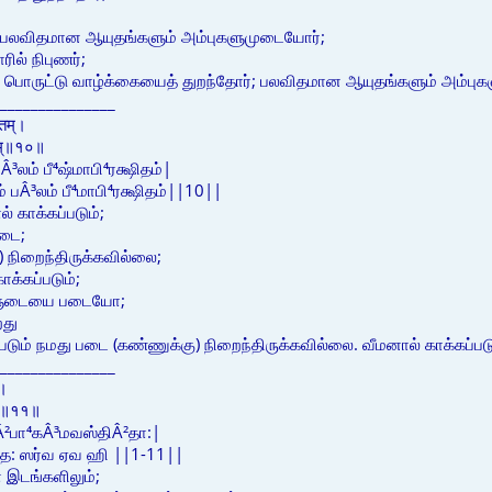
 பலவிதமான ஆயுதங்களும் அம்புகளுமுடையோர்;
ில் நிபுணர்;
ன் பொருட்டு வாழ்க்கையைத் துறந்தோர்; பலவிதமான ஆயுதங்களும் அம்புக
_______________
ितम्।
षितम्॥१०॥
³லம் பீ⁴ஷ்மாபி⁴ரக்ஷிதம்|
் பÂ³லம் பீ⁴மாபி⁴ரக்ஷிதம்||10||
ல் காக்கப்படும்;
படை;
) நிறைந்திருக்கவில்லை;
ாக்கப்படும்;
களுடையை படையோ;
றது
கப்படும் நமது படை (கண்ணுக்கு) நிறைந்திருக்கவில்லை. வீமனால் காக்க
_______________
ः।
व हि॥११॥
²பா⁴கÂ³மவஸ்திÂ²தா:|
ந்த: ஸர்வ ஏவ ஹி ||1-11||
இடங்களிலும்;