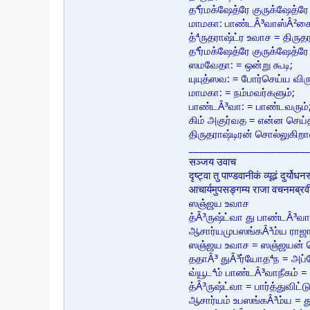
த⁴ர்மக்ஷேத்ரே குருக்ஷேத்ர
மாமகா: பாண்டÂ³வாஸ்Â²சை
த்⁴ருதராஷ்ட்ர உவாச = திருத
த⁴ர்மக்ஷேத்ரே குருக்ஷேத்ரே
ஸமவேதா: = ஒன்று கூடி;
யுயுத்ஸவ: = போர்செய்ய விரு
மாமகா: = நம்மவர்களும்;
பாண்டÂ³வா: = பாண்டவரும்
கிம் அகுர்வத = என்ன செய்
திருதராஷ்டிரன் சொல்லுகிறா
_________________________
सञ्जय उवाच
दृष्ट्वा तु पाण्डवानीकं व्यूढं दुर्योध
आचार्यमुपसङ्गम्य राजा वचनमब्र
ஸஞ்ஜய உவாச
த்Â³ருஷ்ட்வா து பாண்டÂ³வா
ஆசார்யமுபஸங்கÂ³ம்ய ராஜா
ஸஞ்ஜய உவாச = ஸஞ்ஜயன் ச
ததாÂ³ துÂ³ர்யோத⁴ந = அப
வ்யூட⁴ம் பாண்டÂ³வாநீகம்
த்Â³ருஷ்ட்வா = பார்த்துவிட்டு
ஆசார்யம் உபஸங்கÂ³ம்ய =