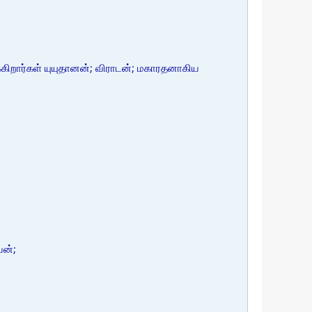
க்கிறார்கள் யுயுதானன்; விராடன்; மகாரதனாகிய
யன்;