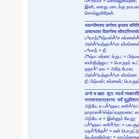
ப்Â³ரவீமி = சொல்லுகிறேன்;
இனி, எனது படைக்கு நாயகரா
சொல்லுகிறேன்.
_________________________
भवान्भीष्मश्च कर्णश्च कृपश्च समि
अश्वत्थामा विकर्णश्च सौमदत्तिस्
ப⁴வாந்பீ⁴ஷ்மஸ்Â²ச கர்ணஸ்
அஸ்Â²வத்தாÂ²மா விகர்ண
ப⁴வாந் = நீ;
பீ⁴ஷ்ம: கர்ண: க்ருப: = பீஷ்ம
ஸமிதிஞ்ஜய: = பொருநர் க
ததாÂ² ஏவ = அதே போல;
அஸ்Â²வத்தாÂ²மா விகர்ண:
நீ; பீஷ்மன்; கர்ணன்; பொர
_________________________
अन्ये च बहवः शूरा: मदर्थे त्यक्तज
नानाशस्त्रप्रहरणाः सर्वे युद्धवि
அந்யே ச பÂ³ஹவ: ஸூÂ²ரா: 
நாநாஸÂ²ஸ்த்ரப்ரஹரணா: ஸர
அந்யே ச = இன்னும் வேறு;
பÂ³ஹவ: ஸூÂ²ரா: = பல சூரர
மதÂ³ர்தேÂ² = என் பொருட்டு
த்யக்தஜீவிதா: = வாழ்க்கைய