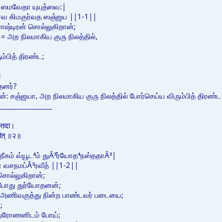
ே ஸமவேதா யுயுத்ஸவ:|
வ கிமகுர்வத ஸஞ்ஜய ||1-1||
ராஷ்டிரன் சொல்லுகிறான்;
 = அற நிலமாகிய குரு நிலத்தில்,
ம்பித் திரண்ட;
;
தனர்?
ன்: சஞ்ஜயா, அற நிலமாகிய குரு நிலத்தில் போர்செய்ய விரும்பித் திரண
_______________
नस्तदा।
वीत् ॥२॥
நீகம் வ்யூட⁴ம் துÂ³ர்யோத⁴நஸ்ததாÂ³|
 வசநமப்Â³ரவீத் ||1-2||
ொல்லுகிறான்;
்போது துர்யோதனன்;
 = அணிவகுத்து நின்ற பாண்டவர் படையை;
;
 துரோணனிடம் போய்;