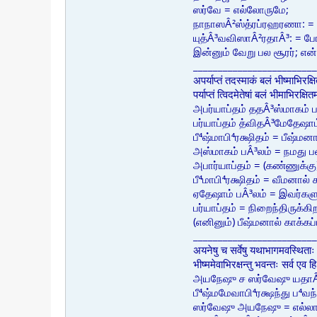
ஸர்வே = எல்லோருமே;
நாநாஸÂ²ஸ்த்ரப்ரஹரணா: =
யுத்Â³வவிஸாÂ²ரதாÂ³: = போர
இன்னும் வேறு பல சூரர்; எ
_________________________
अपर्याप्तं तदस्माकं बलं भीष्माभिरक्ष
पर्याप्तं त्विदमेतेषां बलं भीमाभिरक्
அபர்யாப்தம் ததÂ³ஸ்மாகம் பÂ
பர்யாப்தம் த்விதÂ³மேதேஷாம
பீ⁴ஷ்மாபி⁴ரக்ஷிதம் = பீஷ்மனா
அஸ்மாகம் பÂ³லம் = நமது 
அபார்யாப்தம் = (கண்ணுக்கு
பீ⁴மாபி⁴ரக்ஷிதம் = வீமனால் க
ஏதேஷாம் பÂ³லம் = இவர்
பர்யாப்தம் = நிறைந்திருக்கி
(எனினும்) பீஷ்மனால் காக்
_________________________
अयनेषु च सर्वेषु यथाभागमवस्थिता
भीष्ममेवाभिरक्षन्तु भवन्तः सर्व ए
அயநேஷு ச ஸர்வேஷு யதாÂ
பீ⁴ஷ்மமேவாபி⁴ரக்ஷந்து ப⁴வ
ஸர்வேஷு அயநேஷு = எல்லா 