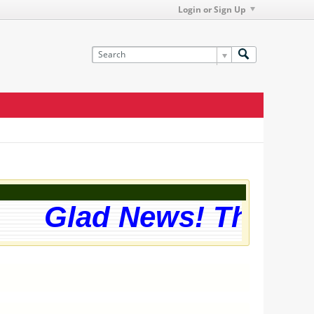
Login or Sign Up
Glad News! The websi