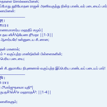
்த்தைகளை சொல்லலாயினன்;
ப்போது துரியோதன ராஜன் அணிவகுத்து நின்ற பாண்டவர் படையைப் பார்த்
லலாயினன்:
_______________
मूम्।
ीमता॥३॥
ராணாமாசார்ய மஹதீம் சமூம்|
ரேண தவ ஸிÂ²ஷ்யேண தீ⁴மதா ||1-3||
ஆசார்யரே! உன்னுடைய சீடனான;
பதன் மகனால்;
ம் = வகுப்புற்ற பாண்டுவின் பிள்ளைகளின்;
்த பெரிய படையை;
ின் சீடனுமாகிய நிபுணனால் வகுப்புற்ற இப்பெரிய பாண்டவப் படையப் பார்!
_______________
युधि।
ारथः॥४॥
ீ⁴மார்ஜுநஸமா யுதி⁴|
Â³ருபதÂ³ஸ்Â²ச மஹாரதÂ²: ||1-4||
லாளிகளும்;