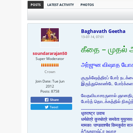
POSTS
LATEST ACTIVITY
PHOTOS
Baghavath Geetha
13-07-14, 07:01
கீதை – முதல் 
soundararajan50
Super Moderator
அர்ஜுன விஷாத யோக
Crown
குருக்ஷேத்திரப் போர் நடக
Join Date:
Tue Jun
இருந்துகொண்டே போர்க்களத்
2012
Posts:
8758
வேதவியாசரருளால் ஞானதிருஷ
Share
போர்த் தொடக்கத்தில் நிகழ
_________________________
Tweet
धृतराष्ट्र उवाच
धर्मक्षेत्रे कुरुक्षेत्रे समवेता युयुत्स
मामकाः पाण्डवाश्चैव किमकुर्वत 
த்⁴ருதராஷ்ட்ர உவாச