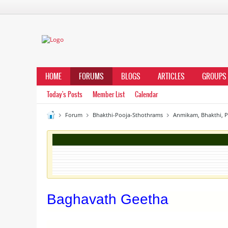
HOME
FORUMS
BLOGS
ARTICLES
GROUPS
Today's Posts
Member List
Calendar
Forum
Bhakthi-Pooja-Sthothrams
Anmikam, Bhakthi, 
Baghavath Geetha