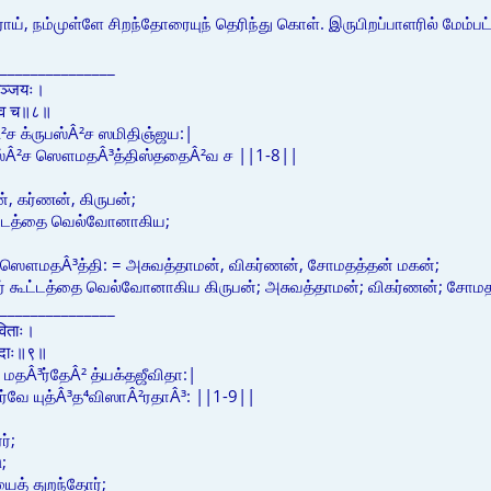
ய், நம்முள்ளே சிறந்தோரையுந் தெரிந்து கொள். இருபிறப்பாளரில் மேம்ப
_______________
तिञ्जयः।
तथैव च॥८॥
Â²ச க்ருபஸ்Â²ச ஸமிதிஞ்ஜய:|
ஸ்Â²ச ஸௌமதÂ³த்திஸ்ததைÂ²வ ச ||1-8||
ன், கர்ணன், கிருபன்;
ூட்டத்தை வெல்வோனாகிய;
 ஸௌமதÂ³த்தி: = அசுவத்தாமன், விகர்ணன், சோமதத்தன் மகன்;
ுநர் கூட்டத்தை வெல்வோனாகிய கிருபன்; அசுவத்தாமன்; விகர்ணன்; சோம
_______________
ीविताः।
शारदाः॥९॥
மதÂ³ர்தேÂ² த்யக்தஜீவிதா:|
்வே யுத்Â³த⁴விஸாÂ²ரதாÂ³: ||1-9||
்;
;
ைத் துறந்தோர்;