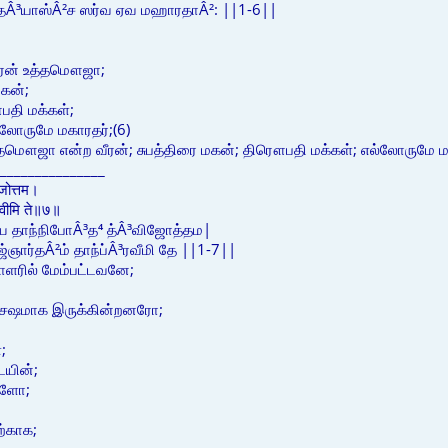
³யாஸ்Â²ச ஸர்வ ஏவ மஹாரதாÂ²: ||1-6||
ீரன் உத்தமௌஜா;
கன்;
தி மக்கள்;
லோருமே மகாரதர்;(6)
த்தமௌஜா என்ற வீரன்; சுபத்திரை மகன்; திரௌபதி மக்கள்; எல்லோருமே ம
_______________
विजोत्तम।
ब्रवीमि ते॥७॥
யே தாந்நிபோÂ³த⁴ த்Â³விஜோத்தம|
ார்தÂ²ம் தாந்ப்Â³ரவீமி தே ||1-7||
பாளரில் மேம்பட்டவனே;
ிசேஷமாக இருக்கின்றனரோ;
;
யின்;
களோ;
ற்காக;