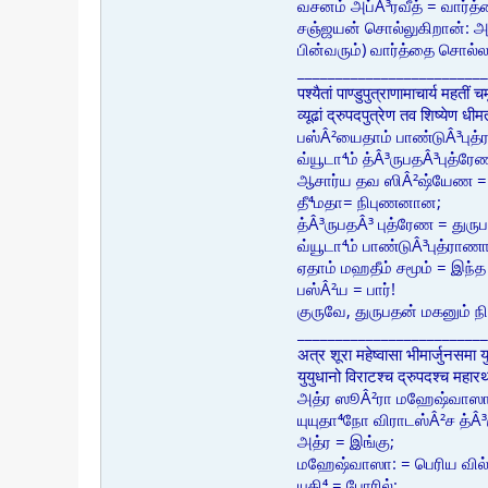
வசனம் அப்Â³ரவீத் = வார
சஞ்ஜயன் சொல்லுகிறான்: அ
பின்வரும்) வார்த்தை சொல்
_________________________
पश्यैतां पाण्डुपुत्राणामाचार्य महतीं च
व्यूढां द्रुपदपुत्रेण तव शिष्येण ध
பஸ்Â²யைதாம் பாண்டுÂ³புத்
வ்யூடா⁴ம் த்Â³ருபதÂ³புத்
ஆசார்ய தவ ஸிÂ²ஷ்யேண = 
தீ⁴மதா= நிபுணனான;
த்Â³ருபதÂ³ புத்ரேண = துரு
வ்யூடா⁴ம் பாண்டுÂ³புத்ராணா
ஏதாம் மஹதீம் சமூம் = இந
பஸ்Â²ய = பார்!
குருவே, துருபதன் மகனும் ந
_________________________
अत्र शूरा महेष्वासा भीमार्जुनसमा 
युयुधानो विराटश्च द्रुपदश्च मह
அத்ர ஸூÂ²ரா மஹேஷ்வாஸா ப
யுயுதா⁴நோ விராடஸ்Â²ச த்
அத்ர = இங்கு;
மஹேஷ்வாஸா: = பெரிய வில்
யுதி⁴ = போரில்;