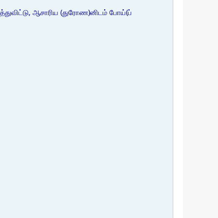
துவிட்டு, ஆசாரிய (துரோண)னிடம் போய்(ப்