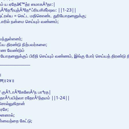
் ய ஏதேâ€™த்ர ஸமாகÂ³தா:|
த்Â³தே⁴ர்யுத்Â³தே⁴ ப்ரியசிகீர்ஷவ: ||1-23||
ராஷ்ட்ரஸ்ய = கெட்ட மதிகொண்ட துரியோதனனுக்கு;
= போரில் நன்மை செய்யும் வண்ணம்;
ந்துள்ளனர்;
்ய திரண்டு நிற்பவர்களை;
ாண வேண்டும்
தனனுக்குப் பிரீதி செய்யும் வண்ணம், இங்கு போர் செய்யத் திரண்டு 
_______________
त।
त्तमम्॥२४॥
 குÂ³டாÂ³கேஸேÂ²ந பா⁴ரத|
தாÂ²பயித்வா ரதோÂ²த்தமம் ||1-24||
ொல்லுகிறான்
டரசே;
ுனனால்;
ன்னவற்றை கேட்டு;