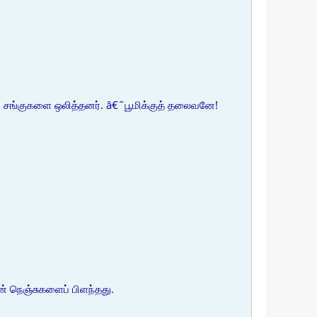
 சங்குகளை ஒலித்தனர். â€˜பூமிக்குத் தலைவனே!
் நெஞ்சுகளைப் பிளந்தது.