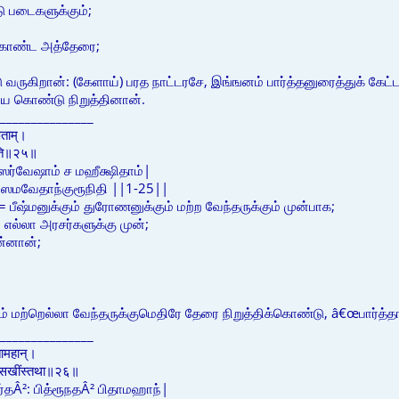
 படைகளுக்கும்;
கொண்ட அத்தேரை;
வருகிறான்: (கேளாய்) பரத நாட்டரசே, இங்ஙனம் பார்த்தனுரைத்துக் 
ே கொண்டு நிறுத்தினான்.
_______________
षिताम्।
निति॥२५॥
ஸர்வேஷாம் ச மஹீக்ஷிதாம்|
்ஸமவேதாந்குரூநிதி ||1-25||
 பீஷ்மனுக்கும் துரோணனுக்கும் மற்ற வேந்தருக்கும் முன்பாக;
 எல்லா அரசர்களுக்கு முன்;
்னான்;
;
ம் மற்றெல்லா வேந்தருக்குமெதிரே தேரை நிறுத்திக்கொண்டு, â€œபார்த்தா!
_______________
ितामहान्।
त्रान्सखींस्तथा॥२६॥
ர்தÂ²: பித்ரூநதÂ² பிதாமஹாந்|