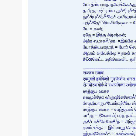
யோத்ஸ்யமாநாநவேக்ஷேऽஹம
தா⁴ர்தராஷ்ட்ரஸ்ய துÂ³ர்புÂ³
துÂ³ர்புÂ³த்Â³தே⁴: தா⁴ர்த
யுத்Â³தே⁴ ப்ரியசிகீர்ஷவ: 
யே = எவர்;
ஏதே = இந்த அரசர்கள்;
அத்ர ஸமாகÂ³தா: =இங்கே வ
யோத்ஸ்யமாநாந் = போர் செய
அஹம் அவேக்ஷே = நான் க
â€œகெட்ட மதிகொண்ட துரியோ
_________________________
सञ्जय उवाच
एवमुक्तो हृषीकेशो गुडाकेशेन भार
सेनयोरुभयोर्मध्ये स्थापयित्वा रथो
ஸஞ்ஜய உவாச
ஏவமுக்தோ ஹ்ருஷீகேஸோÂ²
ஸேநயோருப⁴யோர்மத்⁴யே ஸ்
ஸஞ்ஜய உவாச = ஸஞ்ஜயன் ச
பா⁴ரத = (கேளாய்) பரத நாட்
குÂ³டாÂ³கேஸேÂ²ந = அர்ஜ
ஏவம் உக்த: = இவ்வாறு சொ
ஹ்ருஷீகேஸÂ²: = கண்ணன்;