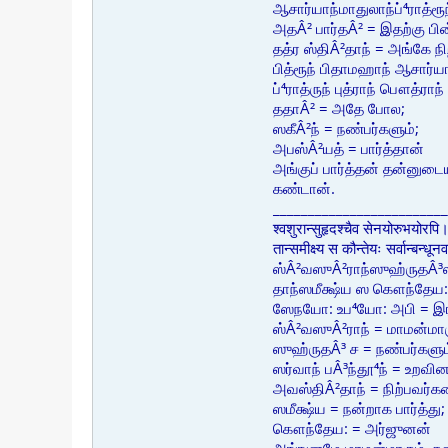
ஆசார்யாந்மாதுலாந்ப்⁴ராத்ர
அதÂ² பார்தÂ² = இதற்கு பி
தத்ர ஸ்திÂ²தாந் = அங்கே நிற
பித்ரூந் பிதாமஹாந் ஆசார்ய
ப்⁴ராத்ருந் புத்ராந் பௌத்ரா
ததாÂ² = அதே போல;
ஸகீÂ²ந் = நண்பர்களும்;
அபஸ்Â²யத் = பார்த்தான்
அங்குப் பார்த்தன் தன்னுடைய
கண்டான்.
_________________________
श्वशुरान्सुहृदश्चैव सेनयोरुभयोरपि
तान्समीक्ष्य स कौन्तेयः सर्वान्बन्
ஸ்Â²வஸுÂ²ராந்ஸுஹ்ருதÂ
தாந்ஸமீக்ஷ்ய ஸ கௌந்தேய: 
ஸேநயோ: உப⁴யோ: அபி = இர
ஸ்Â²வஸுÂ²ராந் = மாமன்மார
ஸுஹ்ருதÂ³ ச = நண்பர்களும
ஸர்வாந் பÂ³ந்தூ⁴ந் = உறவின
அவஸ்திÂ²தாந் = நிற்பவர்
ஸமீக்ஷ்ய = நன்றாக பார்த்து;
கௌந்தேய: = அர்ஜுனன்