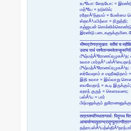
உப⁴யோ: ஸேநயோ: = இரண்டு
மத்⁴யே = நடுவில்;
ரதோÂ²த்தமம் = மேன்மை 
ஸ்தாÂ²பயித்வா = நிறுத்தி;
சஞ்ஜயன் சொல்லிக்கொண்டு 
இரண்டு படைகளுக்குமிடைய
_________________________
भीष्मद्रोणप्रमुखतः सर्वेषां च महीक्
उवाच पार्थ पश्यैतान्समवेतान्कुरू
பீ⁴ஷ்மத்Â³ரோணப்ரமுகÂ²த: 
உவாச பார்தÂ² பஸ்Â²யைதாந
பீ⁴ஷ்மத்Â³ரோணப்ரமுகÂ²த: =
ஸர்வேஷாம் ச மஹீக்ஷிதாம் =
இதி உவாச = இவ்வாறு சொன
ஸமவேதாந் = கூடி இருக்கும்
ஏதாந் குருந் = கௌரவரை;
பஸ்Â²ய = பார்
பீஷ்மனுக்கும் துரோணனுக்கு
_________________________
तत्रापश्यत्स्थितान्पार्थः पितॄनथ प
आचार्यान्मातुलान्भ्रातॄन्पुत्रान्पौ
தத்ராபஸ்Â²யத்ஸ்திÂ²தாந்பா