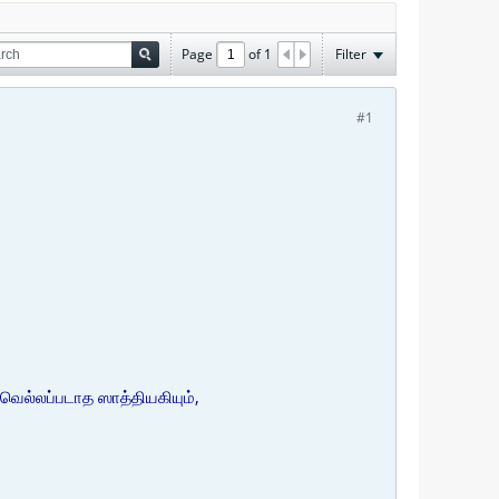
Page
of
1
Filter
#1
, வெல்லப்படாத ஸாத்தியகியும்,