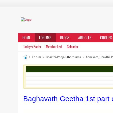
HOME
FORUMS
BLOGS
ARTICLES
GROUPS
Today's Posts
Member List
Calendar
Forum
Bhakthi-Pooja-Sthothrams
Anmikam, Bhakthi, 
Baghavath Geetha 1st part 