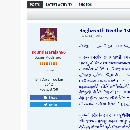
POSTS
LATEST ACTIVITY
PHOTOS
Baghavath Geetha 1st
13-07-14, 07:06
கீதை - முதல் அத்யாயம்- தொ
soundararajan50
काश्यश्च परमेष्वासः शिखण्डी च 
Super Moderator
धृष्टद्युम्नो विराटश्च सात्यकिश्
காஸ்Â²யஸ்Â²ச பரமேஷ்வாஸ
Crown
த்⁴ருஷ்டத்Â³யும்நோ விராட
Join Date:
Tue Jun
பரமேஷ்வாஸ: காஸ்Â²ய: ச = வ
2012
மஹாரதÂ²: ஸிÂ²கÂ²ண்டீÂ³ 
Posts:
8758
த்⁴ருஷ்டத்Â³யும்ந விராட: ச 
அபராஜித: ஸாத்யகிஸ்Â²ச = 
Share
வில்லாளிகளில் மிகச் சிறந்த
Tweet
_________________________
द्रुपदो द्रौपदेयाश्च सर्वशः पृथिवी
सौभद्रश्च महाबाहुः शङ्खान्दध्मु
த்Â³ருபதோÂ³ த்Â³ரௌபதேÂ³