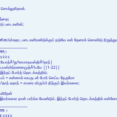
 சொல்லுகிறான்.
த்தை;
ு படைகளின்;
€œஅச்சுதா, படைகளிரண்டுக்கும் நடுவே என் தேரைக் கொண்டு நிறுத்துகâ€
_______________
ितान्।
यमे॥२२॥
 யோத்Â³து⁴காமாநவஸ்திÂ²தாந்|
யமஸ்மிந்ரணஸமுத்Â³யமே ||1-22||
ந்தப் போர்த் தொடக்கத்தில்;
் = என்னால் எவருடன் போர் செய்ய நேருமோ
தாந் ஏதாந் = சமரை விரும்பி நிற்கும் இவர்களை;
்கிறேன்
 இவர்களை நான் பார்க்க வேண்டும். இந்தப் போர்த் தொடக்கத்தில் என்னோ
_______________
ागताः।
िकीर्षवः॥२३॥