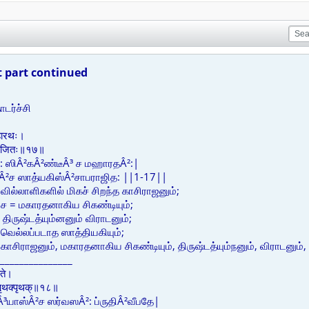
 part continued
டர்ச்சி
महारथः।
चापराजितः॥१७॥
: ஸிÂ²கÂ²ண்டீÂ³ ச மஹாரதÂ²:|
ஸ்Â²ச ஸாத்யகிஸ்Â²சாபராஜித: ||1-17||
ில்லாளிகளில் மிகச் சிறந்த காசிராஜனும்;
ச = மகாரதனாகிய சிகண்டியும்;
= திருஷ்டத்யும்னனும் விராடனும்;
வெல்லப்படாத ஸாத்தியகியும்;
 காசிராஜனும், மகாரதனாகிய சிகண்டியும், திருஷ்டத்யும்நனும், விராடனும்
_______________
पते।
ः पृथक्पृथक्॥१८॥
யாஸ்Â²ச ஸர்வஸÂ²: ப்ருதிÂ²வீபதே|