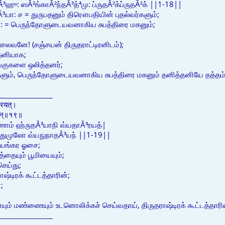
: ஸÂ²ங்காÂ²ந்தÂ³த்⁴மு: ப்ருதÂ²க்ப்ருதÂ²க் ||1-18||
ா: ச = துருபதனும் திரௌபதியின் புதல்வர்களும்;
= பெருந்தோளுடையவனாகிய சுபத்திரை மகனும்;
 தலைவனே! (சஞ்சயன் திருதராட்டிரனிடம்);
்தனியாக;
ங்குகளை ஒலித்தனர்;
களும், பெருந்தோளுடையவனாகிய சுபத்திரை மகனும் தனித்தனியே தத்தம்
_______________
दारयत्।
ादयन्॥१९॥
ாம் ஹ்ருதÂ³யாநி வ்யதாÂ³ரயத்|
வ துமுலோ வ்யநுநாதÂ³யந் ||1-19||
பயங்கர ஓசை;
த்தையும் பூமியையும்;
செய்து;
ஷ்டிரக் கூட்டத்தாரின்;
;
ும் மண்ணையும் உடனொலிக்கச் செய்வதாய், திருதராஷ்டிரக் கூட்டத்தாரின
_______________