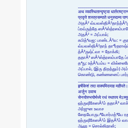
_________________________
अथ व्यवस्थितान्दृष्ट्वा धार्तराष्ट्र
प्रवृत्ते शस्त्रसम्पाते धनुरुद्यम्य
அதÂ² வ்யவஸ்திÂ²தாந்த்Â³ரு
ப்ரவ்ருத்தே ஸÂ²ஸ்த்ரஸம்ப
அதÂ² = அப்பால்;
கபித்⁴வஜ: பாண்டÂ³வ: = குரங
வ்யவஸ்திÂ²தாந் தா⁴ர்தராஷ்ட்
த்Â³ருஷ்ட்வா = நோக்கி;
ததாÂ³ ஸÂ²ஸ்த்ரஸம்பாதே ப
த⁴நு: உத்Â³யம்ய = வில்லைய
அப்பால், (இரு திறத்தும்) அ
கொண்டு, கண்ணனைப் பார்த்
_________________________
हृषीकेशं तदा वाक्यमिदमाह महीपते।
अर्जुन उवाच
सेनयोरुभयोर्मध्ये रथं स्थापय मेऽ
ஹ்ருஷீகேஸÂ²ம் ததாÂ³ வா
அர்ஜுன உவாச
ஸேநயோருப⁴யோர்மத்⁴யே ரதÂ
ஹ்ருஷீகேஸÂ²ம் இதÂ³ம் வா
ஆஹ = சொல்கிறான்;