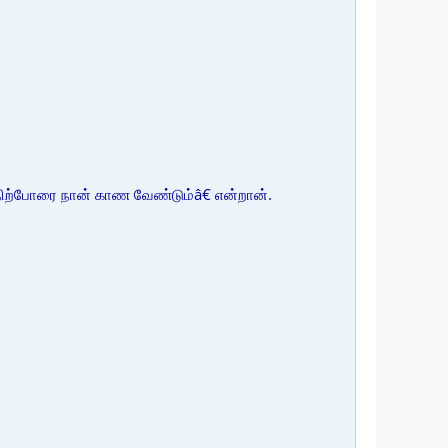
நிற்போரை நான் காண வேண்டும்â€ என்றான்.