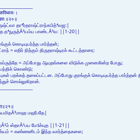
_______________
ान्कपिध्वजः।
 पाण्डवः॥२०॥
ஷ்ட்வா தா⁴ர்தராஷ்ட்ராந்கபித்⁴வஜ:|
ாதே த⁴நுருத்Â³யம்ய பாண்டÂ³வ: ||1-20||
்குக் கொடியுயர்த்த பார்த்தன்;
ராந் = எதிர் நிற்கும் திருதராஷ்டிரக் கூட்டத்தாரை;
்ரவ்ருத்தே = அப்போது ஆயுதங்களை விடுக்க முனைகின்ற போது;
ேந்திக் கொண்டு;
ம்புகள் பறக்கத் தலைப்பட்டன. அப்போது குரங்குக் கொடியுயர்த்த பார்த்தன்
துச் சொல்லுகிறான்.
_______________
च्युत॥२१॥
க்யமிதÂ³மாஹ மஹீபதே|
²ம் ஸ்தாÂ²பய மேऽச்யுத ||1-21||
க்யம் = கண்ணனிடம் இந்த வார்த்தைகளை;