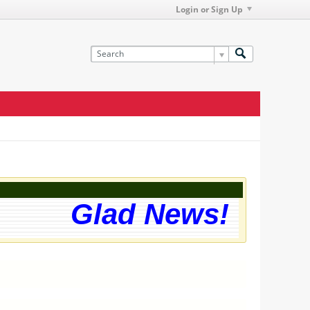
Login or Sign Up
Glad News! The web