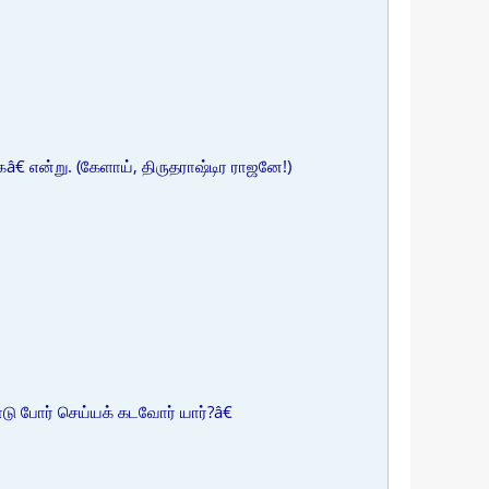
 என்று. (கேளாய், திருதராஷ்டிர ராஜனே!)
டு போர் செய்யக் கடவோர் யார்?â€