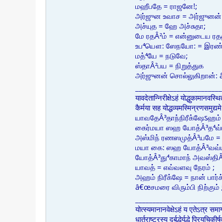
மஹீபதே = ராஜனே!;
அர்ஜுன உவாச = அர்ஜுனன்
அச்யுத = ஹே அச்சுதா;
மே ரதÂ²ம் = என்னுடைய ரத
உப⁴யௌ: ஸேநயோ: = இரண்ட
மத்⁴யே = நடுவே;
ஸ்தாÂ²பய = நிறுத்துக
அர்ஜுனன் சொல்லுகிறான்: â
_________________________
यावदेतान्निरीक्षेऽहं योद्धुकामानवस्थ
कैर्मया सह योद्धव्यमस्मिन्रणसमुद्
யாவதேÂ³தாந்நிரீக்ஷேऽஹம்
கைர்மயா ஸஹ யோத்Â³த⁴வ்
அஸ்மிந் ரணஸமுத்Â³யமே = இ
மயா கை: ஸஹ யோத்Â³வவ்யம
யோத்Â³து⁴காமாந் அவஸ்திÂ²
யாவத் = எவ்வளவு நேரம் ;
அஹம் நிரீக்ஷே = நான் பார்க
â€œசமரை விரும்பி நிற்கும்
_________________________
योत्स्यमानानवेक्षेऽहं य एतेऽत्र सम
धार्तराष्ट्रस्य दुर्बुद्धेर्युद्धे प्रियच