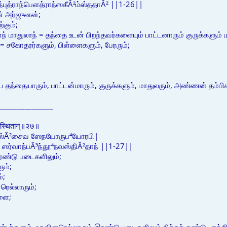
ூந்புத்ராந்பௌத்ராந்ஸகீÂ²ம்ஸ்ததாÂ² ||1-26||
ன் அர்ஜுனன்;
்கும்;
ாந் மாதுலாந் = தந்தை உடன் பிறந்தவர்களையும் பாட்டனாரும் குருக்களும் 
ந் = சகோதரர்களும், பிள்ளைகளும், பேரரும்;
 தந்தையாரும், பாட்டன்மாரும், குருக்களும், மாதுலரும், அண்ணன் தம்பிகள
_______________
।
धूनवस्थितान्॥२७॥
³ஸ்Â²சைவ ஸேநயோருப⁴யோரபி|
ஸர்வாந்பÂ³ந்தூ⁴நவஸ்திÂ²தாந் ||1-27||
ண்டு படைகளிலும்;
ும்;
்;
ரெல்லாரும்;
களை;