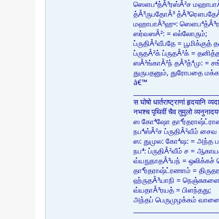
ஸௌப⁴த்Â³ரஸ்Â²ச மஹாபாÂ³ஹு
த்Â³ருபதோÂ³ த்Â³ரௌபதேÂ³ய
மஹாபாÂ³ஹு: ஸௌப⁴த்Â³ர: 
ஸர்வஸÂ²: = எல்லோரும்;
ப்ருதிÂ²வீபதே = பூமிக்குத்
ப்ருதÂ²க் ப்ருதÂ²க் = தனித
ஸÂ²ங்காÂ²ந் தÂ³த்⁴மு: = ச
துருபதனும், துரோபதை மக்
â€™
_________________________
स घोषो धार्तराष्ट्राणां हृदयानि व्य
नभश्च पृथिवीं चैव तुमुलो व्यनुन
ஸ கோ⁴ஷோ தா⁴ர்தராஷ்ட்ராண
நப⁴ஸ்Â²ச ப்ருதிÂ²வீம் சை
ஸ: துமுல: கோ⁴ஷ: = அந்த 
நப⁴: ப்ருதிÂ²வீம் ச = ஆகாய
வ்யநுநாதÂ³யந் = ஒலிக்கச் 
தா⁴ர்தராஷ்ட்ரணாம் = திருதரா
ஹ்ருதÂ³யாநி = நெஞ்சுகளை
வ்யதாÂ³ரயத் = பிளந்தது;
அந்தப் பெருமுழக்கம் வானைய
_________________________