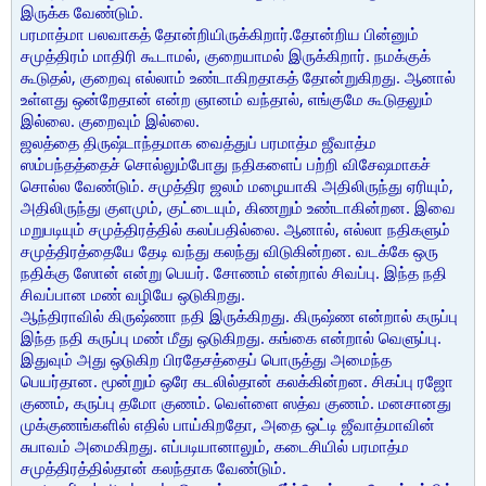
இருக்க வேண்டும்.
பரமாத்மா பலவாகத் தோன்றியிருக்கிறார்.தோன்றிய பின்னும்
சமுத்திரம் மாதிரி கூடாமல், குறையாமல் இருக்கிறார். நமக்குக்
கூடுதல், குறைவு எல்லாம் உண்டாகிறதாகத் தோன்றுகிறது. ஆனால்
உள்ளது ஒன்றேதான் என்ற ஞானம் வந்தால், எங்குமே கூடுதலும்
இல்லை. குறைவும் இல்லை.
ஜலத்தை திருஷ்டாந்தமாக வைத்துப் பரமாத்ம ஜீவாத்ம
ஸம்பந்தத்தைச் சொல்லும்போது நதிகளைப் பற்றி விசேஷமாகச்
சொல்ல வேண்டும். சமுத்திர ஜலம் மழையாகி அதிலிருந்து ஏரியும்,
அதிலிருந்து குளமும், குட்டையும், கிணறும் உண்டாகின்றன. இவை
மறுபடியும் சமுத்திரத்தில் கலப்பதில்லை. ஆனால், எல்லா நதிகளும்
சமுத்திரத்தையே தேடி வந்து கலந்து விடுகின்றன. வடக்கே ஒரு
நதிக்கு ஸோன் என்று பெயர். சோணம் என்றால் சிவப்பு. இந்த நதி
சிவப்பான மண் வழியே ஒடுகிறது.
ஆந்திராவில் கிருஷ்ணா நதி இருக்கிறது. கிருஷ்ண என்றால் கருப்பு
இந்த நதி கருப்பு மண் மீது ஒடுகிறது. கங்கை என்றால் வெளுப்பு.
இதுவும் அது ஒடுகிற பிரதேசத்தைப் பொருத்து அமைந்த
பெயர்தான. மூன்றும் ஒரே கடலில்தான் கலக்கின்றன. சிகப்பு ரஜோ
குணம், கருப்பு தமோ குணம். வெள்ளை ஸத்வ குணம். மனசானது
முக்குணங்களில் எதில் பாய்கிறதோ, அதை ஒட்டி ஜீவாத்மாவின்
சுபாவம் அமைகிறது. எப்படியானாலும், கடைசியில் பரமாத்ம
சமுத்திரத்தில்தான் கலந்தாக வேண்டும்.