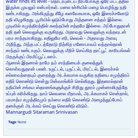
water finds its level - தொடர்புடைய நீர்ப்போக்கு ஒரே மட்டத்தில்
இருக்க முயலும் என்பார்கள். மலை உச்சியில் மழை பொழிந்து நதி
உண்டாகிறது. அங்கிருந்து கீழே கனவேகமாக, ஒரே இரைச்சலோடு
நதி விழுகிறது. பூமியில் ஒடும்போது அத்தனை சத்தம் இல்லை.
முடிவில் சமுத்திரத்தில் கலந்தபின் சத்தமே இல்லை. அப்போதுதான்
நதி தன் லெவலுக்கு வருகிறது. அதாவது லெவலுக்கு வந்தவுடன்
பரம சாந்தமாகிறது. எதிலுமே சரி, லெவல் - அதாவது அளவு
அறிந்து, அந்த மட்டத்தோடு நிற்கிற மனோபாவம் வந்தால்தான்
சாந்தம் உண்டாகும். லெவலுக்கு மீறிச் செய்கிற தாட்பூட் காரியங்கள்
பிறருக்குப் பிரமிப்பூட்டலாம்.
ஆனால் இதனால் நாமே நம் சாந்தியைக் குலைத்துக்
கொள்வதுதான் பலன். உருட்டல், புருட்டல், மிரட்டல், இரைச்சல்
எல்லாவற்றையும் குறைத்து அடக்கமாக வருகிற நதியை சமுத்திரம்
எதிர் கொண்டு சென்று பின்வாங்கிச் செல்கிறது. இதனால்தான்
நதியின் சங்கம ஸ்தானங்களுக்குச் சிறிது தூரம் முன்னாலிருந்தே
உப்புக் கரிக்கிறது. நாம் லெவலை மீறாமல், அடக்கமாகச் சென்றால்,
பரமாத்ம சமுத்திரமும் நம்மை எதிர் கொண்டு அழைத்துப்போய்
தனக்குள் அடக்கம் செய்து கொண்டு விடும்.
Mannargudi Sitaraman Srinivasan
Tags:
None