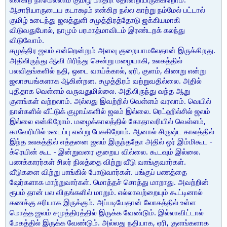
ஆசாரியாருடைய கடாக்ஷம் என்கிற நல்ல காற்று நம்மேல் பட்டால்
குமிழ் உடைந்து ஜலத்துளி சமுத்திரத்தோடு ஜக்கியமாகி
விடுவதுபோல், நாமும் பரமாத்மாவிடம் இரண்டறக் கலந்து
விடுவோம்.
சமுத்திர ஜலம் என்றென்றும் அளவு குறையாமலேதான் இருக்கிறது.
அதிலிருந்து ஆவி பிரிந்து சென்று மழையாகி, உலகத்தில்
பலவிதங்களில் நதி, ஒடை வாய்க்கால், ஏரி, குளம், கிணறு என்று
ஜலாசயங்களாக ஆகின்றன. சமுத்திரம் வற்றுவதில்லை. அதில்
புதிதாக வெள்ளம் வருவதுமில்லை. அதிலிருந்து வந்த ஆறு
குளங்கள் வற்றலாம். அல்லது இவற்றில் வெள்ளம் வரலாம். வெயில்
நாள்களில் வீட்டுக் குழாய்களில் ஜலம் இல்லை. ரெட்ஹில்சில் ஜலம்
இல்லை என்கிறோம். மழைக்காலத்தில் கோதாவரியில் வெள்ளம்,
காவேரியில் உடைப்பு என்று பேசுகிறோம். ஆனால் சிருஷ்ட காலத்தில்
இந்த உலகத்தில் எத்தனை ஜலம் இருந்ததோ அதில் ஒர் இம்மிகூட -
க்ரெயின் கூட - இன்றுவரை குறைய வில்லை. கூடவும் இல்லை.
பணக்காரர்கள் சிலர் நிலத்தை விற்று வீடு வாங்குவார்கள்.
வீடுகளை விற்று பாங்கில் போடுவார்கள். பங்குப் பணத்தை
ஷேர்களாக மாற்றுவார்கள். மொத்தச் சொத்து மாறாது. அவற்றின்
ரூபம் தான் பல விதங்களில் மாறும். எல்லாவற்றையும் கூட்டினால்
கணக்கு சரியாக இருக்கும். அப்படியேதான் லோகத்தில் உள்ள
மொத்த ஜலம் சமுத்திரத்தில் இருக்க வேண்டும். இல்லாவிட்டால்
மேகத்தில் இருக்க வேண்டும். அல்லது நதியாக, ஏரி, குளங்களாக