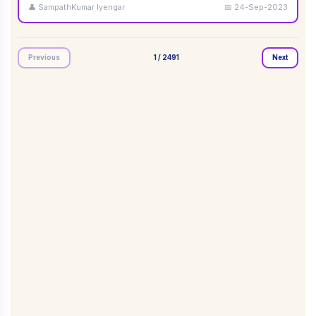
👤
SampathKumar Iyengar
📅
24-Sep-2023
Previous
1
/
2491
Next