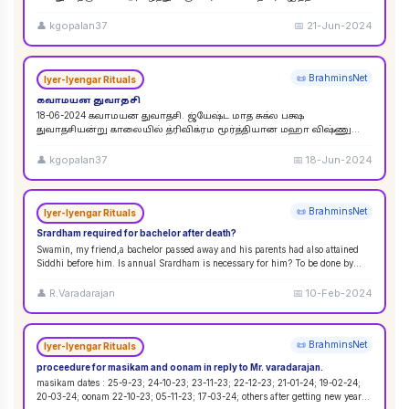
விசுவேதேவருக்கு சிராத்த தினத்தின் போது சாப்பாடு
...
👤
kgopalan37
📅
21-Jun-2024
📜 BrahminsNet
Iyer-Iyengar Rituals
கவாமயன துவாதசி
18-06-2024 கவாமயன துவாதசி. ஜ்யேஷ்ட மாத சுக்ல பக்ஷ
துவாதசியன்று காலையில் த்ரிவிக்ரம மூர்த்தியான மஹா விஷ்ணு
படத்தை துளசி, மல்லிகை பூ ஆகியவற்றால் பூஜை ஸஹஸ்ர நாமா
...
👤
kgopalan37
📅
18-Jun-2024
📜 BrahminsNet
Iyer-Iyengar Rituals
Srardham required for bachelor after death?
Swamin, my friend,a bachelor passed away and his parents had also attained
Siddhi before him. Is annual Srardham is necessary for him? To be done by
whom? Requ
...
👤
R.Varadarajan
📅
10-Feb-2024
📜 BrahminsNet
Iyer-Iyengar Rituals
proceedure for masikam and oonam in reply to Mr. varadarajan.
masikam dates : 25-9-23; 24-10-23; 23-11-23; 22-12-23; 21-01-24; 19-02-24;
20-03-24; oonam 22-10-23; 05-11-23; 17-03-24; others after getting new year
...