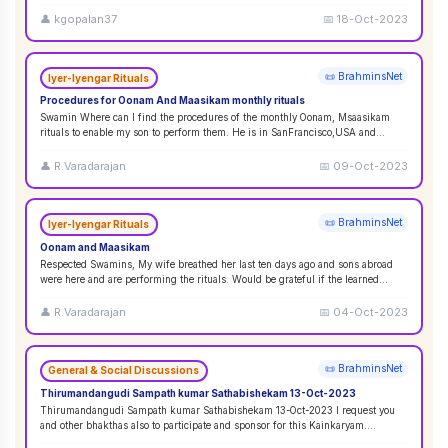
👤
kgopalan37
📅
18-Oct-2023
📜 BrahminsNet
Iyer-Iyengar Rituals
Procedures for Oonam And Maasikam monthly rituals
Swamin Where can I find the procedures of the monthly Oonam, Msaasikam
rituals to enable my son to perform them. He is in SanFrancisco,USA and
second son in Sin
...
👤
R.Varadarajan
📅
09-Oct-2023
📜 BrahminsNet
Iyer-Iyengar Rituals
Oonam and Maasikam
Respected Swamins, ​​​​​​My wife breathed her last ten days ago and sons abroad
were here and are performing the rituals. Would be grateful if the learned
Swami
...
👤
R.Varadarajan
📅
04-Oct-2023
📜 BrahminsNet
General & Social Discussions
Thirumandangudi Sampath kumar Sathabishekam 13-Oct-2023
Thirumandangudi Sampath kumar Sathabishekam 13-Oct-2023 I request you
and other bhakthas also to participate and sponsor for this Kainkaryam.
Ramanujavipra D
...