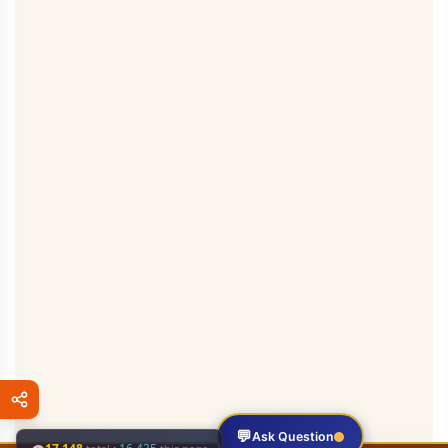
💬
Ask Question