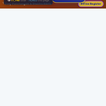
👁
17,148
·
16,435
total
this page
✨
Daily Panchangam & Shastra Alerts
🔑
Free Register
Share this:
About
Serving the Sri Vaishnava community since August 19, 1989 with authentic
Vedic knowledge, Dharma Sastram guides, Panchangam tools, and religious
services.
Quick Links
Home
Vedic Rituals
Divyadesams
Dharma Sastram
Panchangam