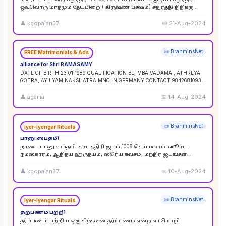
ஒவ்வொரு மாதமும் தேய்பிறை ( கிருஷ்ண பக்ஷம்) சதுர்த்தி திதிக்கு
ஸங்கட ஹர சதுர்த்தி எனப் பெயர். ஆனால
...
👤
kgopalan37
📅
21-Aug-2024
📜 BrahminsNet
FREE Matrimonials & Ads
alliance for Shri RAMASAMY
DATE OF BIRTH 23 01 1989 QUALIFICATION BE, MBA VADAMA , ATHREYA
GOTRA, AYILYAM NAKSHATRA MNC IN GERMANY CONTACT 9842681093 /
9840120854
...
👤
agama
📅
14-Aug-2024
📜 BrahminsNet
Iyer-Iyengar Rituals
பானு ஸப்தமி
நாளை பானு ஸப்தமி. காயத்திரி ஜபம் 1008 செய்யலாம். ஸூர்ய
நமஸ்காரம், ஆதித்ய ஹ்ருத்யம், ஸூர்ய கவசம், மந்திர ஜபங்கள்
செய்யலாம். இது ஸூர்ய கிரஹண புண்ய காலத்திற்கு ச
...
👤
kgopalan37
📅
10-Aug-2024
📜 BrahminsNet
Iyer-Iyengar Rituals
தற்பணம் பற்றி
தர்ப்பணம் பற்றிய ஒரு சிந்தனை தர்ப்பணம் என்ற வடமொழி