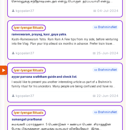
சொல்லுக்கு சந்தோஷமடைதல் என்று பொருள். தர்ப்பயாமி என்று
சொல்லும்பொழுது சந்தோஷமடையுங்கள் என்று பொருள்
கொள்ளலாம்
...
👤
kgopalan37
📅
04-Jul-2024
📜 BrahminsNet
Iyer-Iyengar Rituals
rameswaram, prayag, kasi ,gaya yatra.
Kashi-Rameswaram Yatra. Ram Ram A Few tips from my side, before venturing
into the Vlog. Plan your trip atleast six months in advance. Prefer train trave
...
👤
kgopalan37
📅
25-Jun-2024
▶
📜 BrahminsNet
Iyer-Iyengar Rituals
ayyar parvana sraththam guide and check list.
I would like to present you another interesting article as part of a Brahmin’s
family ritual for his ancestors. Many people are being confused and have no
idea
...
👤
kgopalan37
📅
22-Jun-2024
📜 BrahminsNet
Iyer-Iyengar Rituals
sumangali prarthanai
சுமங்கலி ப்ரார்த்தனா. 5 பெண்டுகள் + கண்யா பெண். சிராத்ததின்
போது பித்ருக்களை அழைத்து வருபவர் விசுவேதேவர் . இந்த