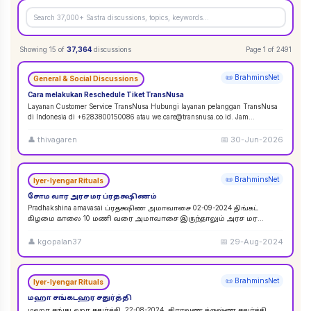
Showing
15
of
37,364
discussions
Page
1
of
2491
📜 BrahminsNet
General & Social Discussions
Cara melakukan Reschedule Tiket TransNusa
Layanan Customer Service TransNusa Hubungi layanan pelanggan TransNusa
di Indonesia di +6283800150086 atau we.care@transnusa.co.id. Jam
operasional: 09:00 - 17:
...
👤
thivagaren
📅
30-Jun-2026
📜 BrahminsNet
Iyer-Iyengar Rituals
சோம வார அரச மர ப்ரதக்ஷிணம்
Pradhakshina amavasai ப்ரதக்ஷிண அமாவாசை 02-09-2024 திங்கட்
கிழமை காலை 10 மணி வரை அமாவாசை இருந்தாலும் அரச மர
ப்ரதக்ஷிணம் செய்யலாம். 02-09-2024 அமாவாசை முழுவத
...
👤
kgopalan37
📅
29-Aug-2024
📜 BrahminsNet
Iyer-Iyengar Rituals
மஹா சங்கடஹர சதுர்த்தி
மஹா சங்கடஹர சதுர்த்தி. 22-08-2024. சிராவண க்ருஷ்ண சதுர்த்தி.