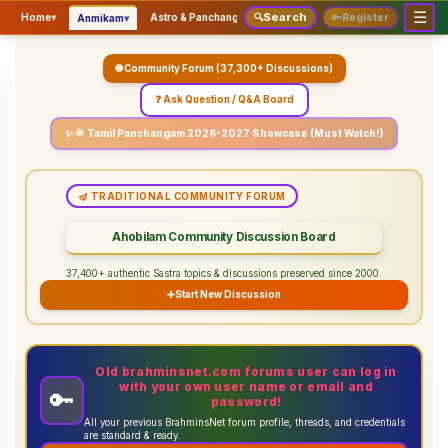
☰
Search
▾
▾
▾
Home
▾
Astro & Panchangam
🔍
Vaidhikam & Sastram
🔑
Register
Servic
Anmikam
🌐 Community Forum (37,300+ Discussions)
❓ Ask Question / Q&A Board
✨ 🌟 Tamil Panchangam 2026-2027 Showcase (Must Watch!)
🪔 TRADITIONAL COMMUNITY FORUM
Ahobilam Community Discussion Board
37,400+ authentic Sastra topics & discussions preserved since 2000.
➕
Start New Discussion
Old brahminsnet.com forums user can log in
with your own user name or email and
🔑
password!
All your previous BrahminsNet forum profile, threads, and credentials
are standard & ready.