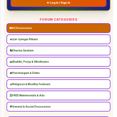
🔑 Log In / Sign In
FORUM CATEGORIES
🌐
All Discussions
🔥
Iyer-Iyengar Rituals
📚
Dharma Sastram
🙏
Bhakthi, Pooja & Sthothrams
📅
Panchangam & Dates
🪔
Religious & Monthly Festivals
💍
FREE Matrimonials & Ads
💬
General & Social Discussions