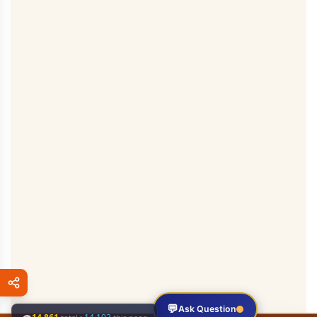
💬
Ask Question