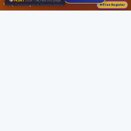
👁
14,861
·
14,193
total
this page
✨
Daily Panchangam & Shastra Alerts
🔑
Free Register
Share this:
About
Serving the Sri Vaishnava community since August 19, 1989 with authentic
Vedic knowledge, Dharma Sastram guides, Panchangam tools, and religious
services.
Quick Links
Home
Vedic Rituals
Divyadesams
Dharma Sastram
Panchangam