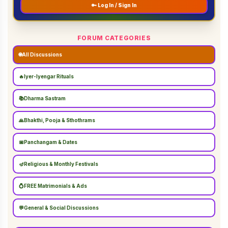
🔑 Log In / Sign In
FORUM CATEGORIES
🌐
All Discussions
🔥
Iyer-Iyengar Rituals
📚
Dharma Sastram
🙏
Bhakthi, Pooja & Sthothrams
📅
Panchangam & Dates
🪔
Religious & Monthly Festivals
💍
FREE Matrimonials & Ads
💬
General & Social Discussions