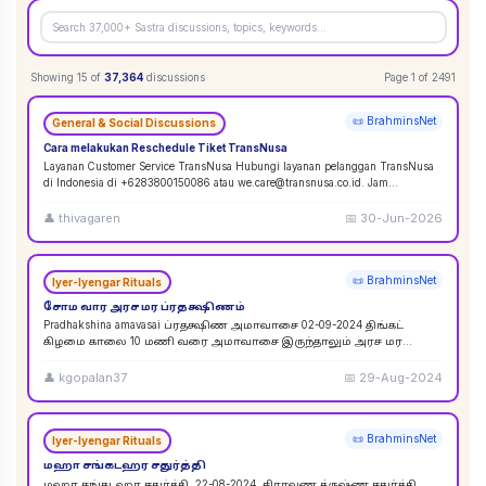
Showing
15
of
37,364
discussions
Page
1
of
2491
📜 BrahminsNet
General & Social Discussions
Cara melakukan Reschedule Tiket TransNusa
Layanan Customer Service TransNusa Hubungi layanan pelanggan TransNusa
di Indonesia di +6283800150086 atau we.care@transnusa.co.id. Jam
operasional: 09:00 - 17:
...
👤
thivagaren
📅
30-Jun-2026
📜 BrahminsNet
Iyer-Iyengar Rituals
சோம வார அரச மர ப்ரதக்ஷிணம்
Pradhakshina amavasai ப்ரதக்ஷிண அமாவாசை 02-09-2024 திங்கட்
கிழமை காலை 10 மணி வரை அமாவாசை இருந்தாலும் அரச மர
ப்ரதக்ஷிணம் செய்யலாம். 02-09-2024 அமாவாசை முழுவத
...
👤
kgopalan37
📅
29-Aug-2024
📜 BrahminsNet
Iyer-Iyengar Rituals
மஹா சங்கடஹர சதுர்த்தி
மஹா சங்கடஹர சதுர்த்தி. 22-08-2024. சிராவண க்ருஷ்ண சதுர்த்தி.