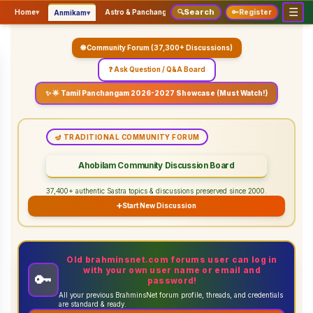
☰
Search
▾
▾
▾
Home
▾
Astro & Panchangam
🔍
Vaidhikam & Sastram
🔑
Register
Servic
Anmikam
🌐 Community Forum (37,300+ Discussions)
❓ Ask Question / Q&A Board
✨ 🌟 Tamil Panchangam 2026-2027 Showcase (Must Watch!)
🪔 TRADITIONAL COMMUNITY FORUM
Ahobilam Community Discussion Board
37,400+ authentic Sastra topics & discussions preserved since 2000.
➕
Start New Discussion
Old brahminsnet.com forums user can log in
with your own user name or email and
🔑
password!
All your previous BrahminsNet forum profile, threads, and credentials
are standard & ready.