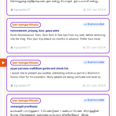
சொல்லுக்கு சந்தோஷமடைதல் என்று பொருள். தர்ப்பயாமி என்று
சொல்லும்பொழுது சந்தோஷமடையுங்கள் என்று பொருள்
கொள்ளலாம்
...
👤
kgopalan37
📅
04-Jul-2024
📜 BrahminsNet
Iyer-Iyengar Rituals
rameswaram, prayag, kasi ,gaya yatra.
Kashi-Rameswaram Yatra. Ram Ram A Few tips from my side, before venturing
into the Vlog. Plan your trip atleast six months in advance. Prefer train trave
...
👤
kgopalan37
📅
25-Jun-2024
▶
📜 BrahminsNet
Iyer-Iyengar Rituals
ayyar parvana sraththam guide and check list.
I would like to present you another interesting article as part of a Brahmin’s
family ritual for his ancestors. Many people are being confused and have no
idea
...
👤
kgopalan37
📅
22-Jun-2024
📜 BrahminsNet
Iyer-Iyengar Rituals
sumangali prarthanai
சுமங்கலி ப்ரார்த்தனா. 5 பெண்டுகள் + கண்யா பெண். சிராத்ததின்
போது பித்ருக்களை அழைத்து வருபவர் விசுவேதேவர் . இந்த