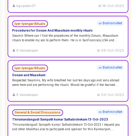
👤
kgopalan37
📅
18-Oct-2023
📜 BrahminsNet
Iyer-Iyengar Rituals
Procedures for Oonam And Maasikam monthly rituals
Swamin Where can I find the procedures of the monthly Oonam, Msaasikam
rituals to enable my son to perform them. He is in SanFrancisco,USA and
second son in Sin
...
👤
R.Varadarajan
📅
09-Oct-2023
📜 BrahminsNet
Iyer-Iyengar Rituals
Oonam and Maasikam
Respected Swamins, ​​​​​​My wife breathed her last ten days ago and sons abroad
were here and are performing the rituals. Would be grateful if the learned
Swami
...
👤
R.Varadarajan
📅
04-Oct-2023
📜 BrahminsNet
General & Social Discussions
Thirumandangudi Sampath kumar Sathabishekam 13-Oct-2023
Thirumandangudi Sampath kumar Sathabishekam 13-Oct-2023 I request you
and other bhakthas also to participate and sponsor for this Kainkaryam.
Ramanujavipra D
...