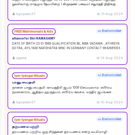
ஒவ்வொரு மாதமும் தேய்பிறை ( கிருஷ்ண பக்ஷம்) சதுர்த்தி திதிக்கு
ஸங்கட ஹர சதுர்த்தி எனப் பெயர். ஆனால
...
👤
kgopalan37
📅
21-Aug-2024
📜 BrahminsNet
FREE Matrimonials & Ads
alliance for Shri RAMASAMY
DATE OF BIRTH 23 01 1989 QUALIFICATION BE, MBA VADAMA , ATHREYA
GOTRA, AYILYAM NAKSHATRA MNC IN GERMANY CONTACT 9842681093 /
9840120854
...
👤
agama
📅
14-Aug-2024
📜 BrahminsNet
Iyer-Iyengar Rituals
பானு ஸப்தமி
நாளை பானு ஸப்தமி. காயத்திரி ஜபம் 1008 செய்யலாம். ஸூர்ய
நமஸ்காரம், ஆதித்ய ஹ்ருத்யம், ஸூர்ய கவசம், மந்திர ஜபங்கள்
செய்யலாம். இது ஸூர்ய கிரஹண புண்ய காலத்திற்கு ச
...
👤
kgopalan37
📅
10-Aug-2024
📜 BrahminsNet
Iyer-Iyengar Rituals
தற்பணம் பற்றி
தர்ப்பணம் பற்றிய ஒரு சிந்தனை தர்ப்பணம் என்ற வடமொழி