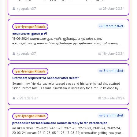
விசுவேதேவருக்கு சிராத்த தினத்தின் போது சாப்பாடு
...
👤
kgopalan37
📅
21-Jun-2024
📜 BrahminsNet
Iyer-Iyengar Rituals
கவாமயன துவாதசி
18-06-2024 கவாமயன துவாதசி. ஜ்யேஷ்ட மாத சுக்ல பக்ஷ
துவாதசியன்று காலையில் த்ரிவிக்ரம மூர்த்தியான மஹா விஷ்ணு
படத்தை துளசி, மல்லிகை பூ ஆகியவற்றால் பூஜை ஸஹஸ்ர நாமா
...
👤
kgopalan37
📅
18-Jun-2024
📜 BrahminsNet
Iyer-Iyengar Rituals
Srardham required for bachelor after death?
Swamin, my friend,a bachelor passed away and his parents had also attained
Siddhi before him. Is annual Srardham is necessary for him? To be done by
whom? Requ
...
👤
R.Varadarajan
📅
10-Feb-2024
📜 BrahminsNet
Iyer-Iyengar Rituals
proceedure for masikam and oonam in reply to Mr. varadarajan.
masikam dates : 25-9-23; 24-10-23; 23-11-23; 22-12-23; 21-01-24; 19-02-24;
20-03-24; oonam 22-10-23; 05-11-23; 17-03-24; others after getting new year
...