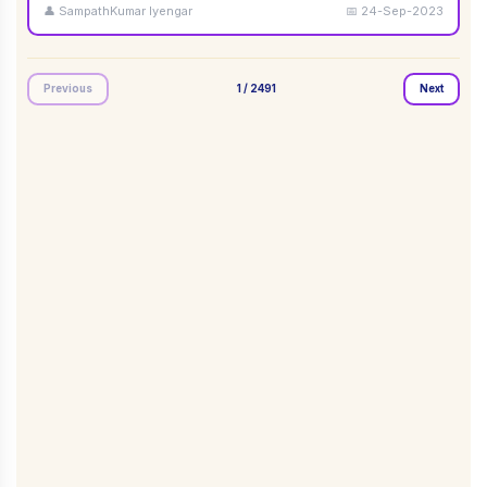
👤
SampathKumar Iyengar
📅
24-Sep-2023
Previous
1
/
2491
Next