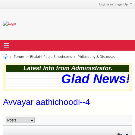
Login or Sign Up
Forum
Bhakthi-Pooja-Sthothrams
Philosophy & Discouses
Latest Info from Administrator.
Glad News! T
Avvayar aathichoodi--4
Filter