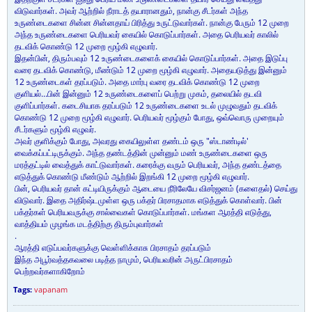
விடுவார்கள். அவர் ஆற்றில் நீராடத் தயாரானதும், நான்கு சீடர்கள் அந்த
உருண்டைகளை சின்ன சின்னதாய் பிரித்து உருட்டுவார்கள். நான்கு பேரும் 12 முறை
அந்த உருண்டைகளை பெரியவர் கையில் கொடுப்பார்கள். அதை பெரியவர் காலில்
தடவிக் கொண்டு 12 முறை மூழ்கி எழுவார்.
இதன்பின், திரும்பவும் 12 உருண்டைகளைக் கையில் கொடுப்பார்கள். அதை இடுப்பு
வரை தடவிக் கொண்டு, மீண்டும் 12 முறை மூழ்கி எழுவார். அதையடுத்து இன்னும்
12 உருண்டைகள் தரப்படும். அதை மார்பு வரை தடவிக் கொண்டு 12 முறை
குளியல்...பின் இன்னும் 12 உருண்டைகளைப் பெற்று முகம், தலையில் தடவி
குளிப்பார்கள். கடைசியாக தரப்படும் 12 உருண்டைகளை உடல் முழுவதும் தடவிக்
கொண்டு 12 முறை மூழ்கி எழுவார். பெரியவர் மூழ்கும் போது, ஒவ்வொரு முறையும்
சீடர்களும் மூழ்கி எழுவர்.
அவர் குளிக்கும் போது, அவரது கையிலுள்ள தண்டம் ஒரு "ஸ்டாண்டில்'
வைக்கப்பட்டிருக்கும். அந்த தண்டத்தின் முன்னும் மண் உருண்டைகளை ஒரு
மரத்தட்டில் வைத்துக் காட்டுவார்கள். கரைக்கு வரும் பெரியவர், அந்த தண்டத்தை
எடுத்துக் கொண்டு மீண்டும் ஆற்றில் இறங்கி 12 முறை மூழ்கி எழுவார்.
பின், பெரியவர் தான் கட்டியிருக்கும் ஆடையை நீரிலேயே விசர்ஜனம் (களைதல்) செய்து
விடுவார். இதை அதிர்ஷ்டமுள்ள ஒரு பக்தர் பிரசாதமாக எடுத்துக் கொள்வார். பின்
பக்தர்கள் பெரியவருக்கு சால்வைகள் கொடுப்பார்கள். மங்கள ஆரத்தி எடுத்து,
வாத்தியம் முழங்க மடத்திற்கு திரும்புவார்கள்
.
ஆரத்தி எடுப்பவர்களுக்கு வெள்ளிக்காசு பிரசாதம் தரப்படும்
இந்த அபூர்வத்தகவலை படித்த நாமும், பெரியவரின் அருட்பிரசாதம்
பெற்றவர்களாகிறோம்
Tags:
vapanam