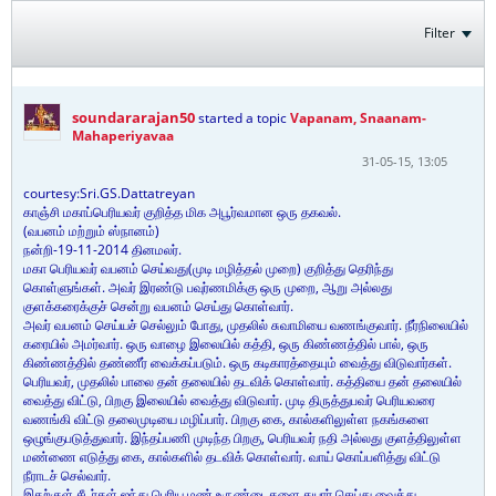
Filter
soundararajan50
started a topic
Vapanam, Snaanam-
Mahaperiyavaa
31-05-15, 13:05
courtesy:Sri.GS.Dattatreyan
காஞ்சி மகாப்பெரியவர் குறித்த மிக அபூர்வமான ஒரு தகவல்.
(வபனம் மற்றும் ஸ்நானம்)
நன்றி-19-11-2014 தினமலர்.
மகா பெரியவர் வபனம் செய்வது(முடி மழித்தல் முறை) குறித்து தெரிந்து
கொள்ளுங்கள். அவர் இரண்டு பவுர்ணமிக்கு ஒரு முறை, ஆறு அல்லது
குளக்கரைக்குச் சென்று வபனம் செய்து கொள்வார்.
அவர் வபனம் செய்யச் செல்லும் போது, முதலில் சுவாமியை வணங்குவார். நீர்நிலையில்
கரையில் அமர்வார். ஒரு வாழை இலையில் கத்தி, ஒரு கிண்ணத்தில் பால், ஒரு
கிண்ணத்தில் தண்ணீர் வைக்கப்படும். ஒரு கடிகாரத்தையும் வைத்து விடுவார்கள்.
பெரியவர், முதலில் பாலை தன் தலையில் தடவிக் கொள்வார். கத்தியை தன் தலையில்
வைத்து விட்டு, பிறகு இலையில் வைத்து விடுவார். முடி திருத்துபவர் பெரியவரை
வணங்கி விட்டு தலைமுடியை மழிப்பார். பிறகு கை, கால்களிலுள்ள நகங்களை
ஒழுங்குபடுத்துவார். இந்தப்பணி முடிந்த பிறகு, பெரியவர் நதி அல்லது குளத்திலுள்ள
மண்ணை எடுத்து கை, கால்களில் தடவிக் கொள்வார். வாய் கொப்பளித்து விட்டு
நீராடச் செல்வார்.
இதற்குள் சீடர்கள் ஐந்து பெரிய மண் உருண்டைகளை தயார் செய்து வைத்து